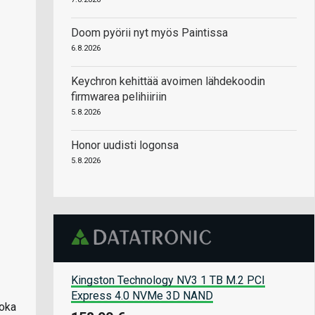
Doom pyörii nyt myös Paintissa
6.8.2026
Keychron kehittää avoimen lähdekoodin
firmwarea pelihiiriin
5.8.2026
Honor uudisti logonsa
5.8.2026
Kingston Technology NV3 1 TB M.2 PCI
Express 4.0 NVMe 3D NAND
joka