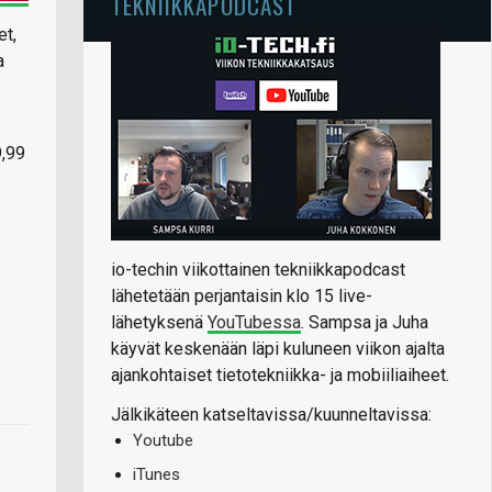
TEKNIIKKAPODCAST
et,
a
9,99
io-techin viikottainen tekniikkapodcast
lähetetään perjantaisin klo 15 live-
lähetyksenä
YouTubessa
. Sampsa ja Juha
käyvät keskenään läpi kuluneen viikon ajalta
ajankohtaiset tietotekniikka- ja mobiiliaiheet.
Jälkikäteen katseltavissa/kuunneltavissa:
Youtube
iTunes