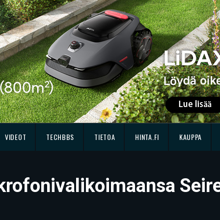
VIDEOT
TECHBBS
TIETOA
HINTA.FI
KAUPPA
krofonivalikoimaansa Seire