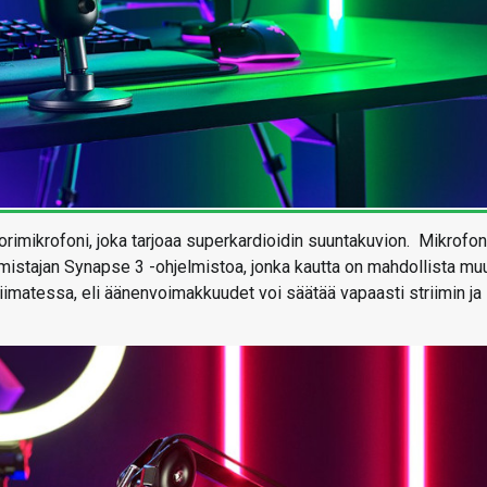
rimikrofoni, joka tarjoaa superkardioidin suuntakuvion. Mikrofon
valmistajan Synapse 3 -ohjelmistoa, jonka kautta on mahdollista mu
iimatessa, eli äänenvoimakkuudet voi säätää vapaasti striimin ja