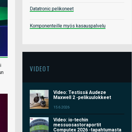
Datatronic pelikoneet
Komponenteille myös kasauspalvelu
i
VIDEOT
un
Video: Testissä Audeze
Maxwell 2 -pelikuulokkeet
15.6.2026
Video: io-techin
messuosastoraportit
Computex 2026 -tapahtumasta