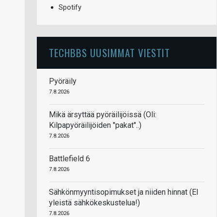
Spotify
TECHBBS UUSIMMAT VIESTIT
Pyöräily
7.8.2026
Mikä ärsyttää pyöräilijöissä (Oli:
Kilpapyöräilijöiden "pakat"..)
7.8.2026
Battlefield 6
7.8.2026
Sähkönmyyntisopimukset ja niiden hinnat (EI
yleistä sähkökeskustelua!)
7.8.2026