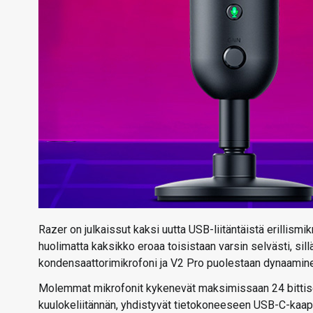
Razer on julkaissut kaksi uutta USB-liitäntäistä erillism
huolimatta kaksikko eroaa toisistaan varsin selvästi, sil
kondensaattorimikrofoni ja V2 Pro puolestaan dynaamine
Molemmat mikrofonit kykenevät maksimissaan 24 bittis
kuulokeliitännän, yhdistyvät tietokoneeseen USB-C-kaapeli