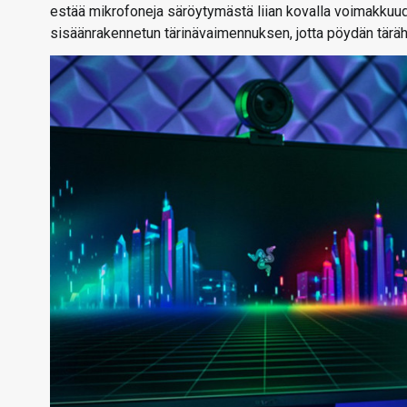
estää mikrofoneja säröytymästä liian kovalla voimakkuu
sisäänrakennetun tärinävaimennuksen, jotta pöydän tärähd