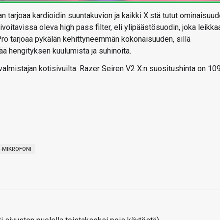
 tarjoaa kardioidin suuntakuvion ja kaikki X:stä tutut ominaisuud
voitavissa oleva high pass filter, eli ylipäästösuodin, joka leikka
Pro tarjoaa pykälän kehittyneemmän kokonaisuuden, sillä
ää hengityksen kuulumista ja suhinoita.
almistajan kotisivuilta. Razer Seiren V2 X:n suositushinta on 10
-MIKROFONI