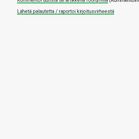
Kommentoi uutista tai artikkelia foorumilla
(Kommentointi
Lähetä palautetta / raportoi kirjoitusvirheestä