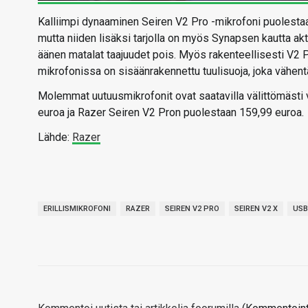
Kalliimpi dynaaminen Seiren V2 Pro -mikrofoni puolestaan
mutta niiden lisäksi tarjolla on myös Synapsen kautta akti
äänen matalat taajuudet pois. Myös rakenteellisesti V2 
mikrofonissa on sisäänrakennettu tuulisuoja, joka vähent
Molemmat uutuusmikrofonit ovat saatavilla välittömästi v
euroa ja Razer Seiren V2 Pron puolestaan 159,99 euroa.
Lähde:
Razer
ERILLISMIKROFONI
RAZER
SEIREN V2 PRO
SEIREN V2 X
USB