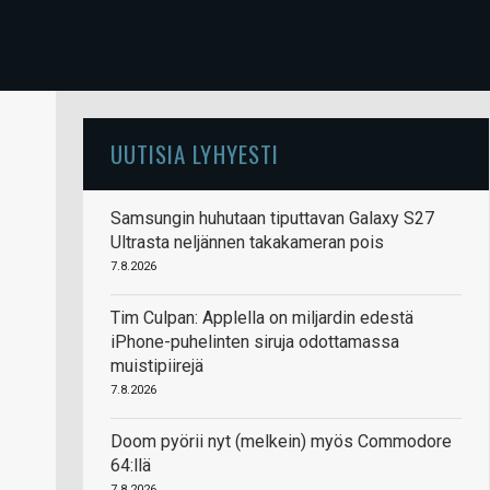
UUTISIA LYHYESTI
Samsungin huhutaan tiputtavan Galaxy S27
Ultrasta neljännen takakameran pois
7.8.2026
Tim Culpan: Applella on miljardin edestä
iPhone-puhelinten siruja odottamassa
muistipiirejä
7.8.2026
Doom pyörii nyt (melkein) myös Commodore
64:llä
7.8.2026