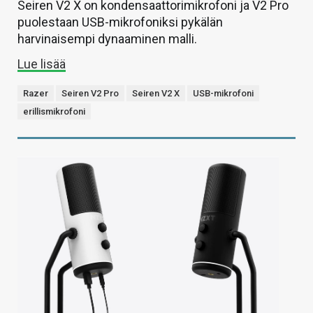
Seiren V2 X on kondensaattorimikrofoni ja V2 Pro
puolestaan USB-mikrofoniksi pykälän
harvinaisempi dynaaminen malli.
Lue lisää
Razer
Seiren V2 Pro
Seiren V2 X
USB-mikrofoni
erillismikrofoni