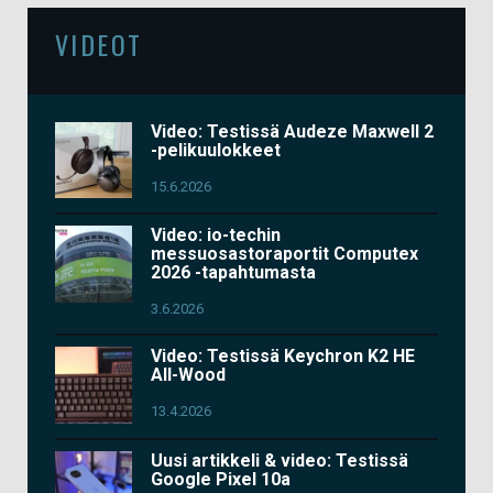
VIDEOT
Video: Testissä Audeze Maxwell 2
-pelikuulokkeet
15.6.2026
Video: io-techin
messuosastoraportit Computex
2026 -tapahtumasta
3.6.2026
Video: Testissä Keychron K2 HE
All-Wood
13.4.2026
Uusi artikkeli & video: Testissä
Google Pixel 10a