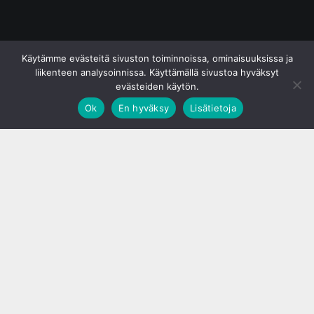
© S&J Media Oy
Käytämme evästeitä sivuston toiminnoissa, ominaisuuksissa ja
liikenteen analysoinnissa. Käyttämällä sivustoa hyväksyt
evästeiden käytön.
Ok
En hyväksy
Lisätietoja
;