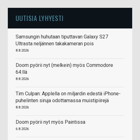
UUTISIA LYHYESTI
Samsungin huhutaan tiputtavan Galaxy S27
Ultrasta neljännen takakameran pois
8.8.2026
Doom pyörii nyt (melkein) myös Commodore
64:llä
8.8.2026
Tim Culpan: Applella on miljardin edestä iPhone-
puhelinten siruja odottamassa muistipiirejä
8.8.2026
Doom pyörii nyt myös Paintissa
6.8.2026