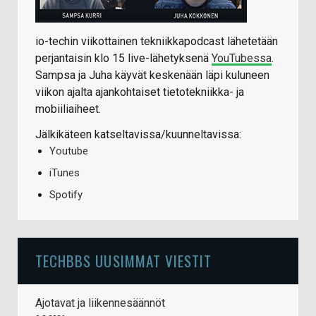
io-techin viikottainen tekniikkapodcast lähetetään
perjantaisin klo 15 live-lähetyksenä
YouTubessa
.
Sampsa ja Juha käyvät keskenään läpi kuluneen
viikon ajalta ajankohtaiset tietotekniikka- ja
mobiiliaiheet.
Jälkikäteen katseltavissa/kuunneltavissa:
Youtube
iTunes
Spotify
TECHBBS UUSIMMAT VIESTIT
Ajotavat ja liikennesäännöt