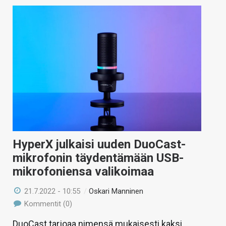
HyperX julkaisi uuden DuoCast-
mikrofonin täydentämään USB-
mikrofoniensa valikoimaa
21.7.2022 - 10:55
/
Oskari Manninen
Kommentit (0)
DuoCast tarjoaa nimensä mukaisesti kaksi