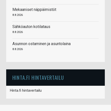
Mekaaniset näppäimistöt
8.8.2026
Sähköauton kotilataus
8.8.2026
Asunnon ostaminen ja asuntolaina
8.8.2026
HINTA.FI HINTAVERTAILU
Hinta.fi hintavertailu