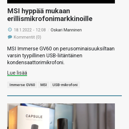
MSI hyppää mukaan
erillismikrofonimarkkinoille
18.1.2022 - 12:08
/
Oskari Manninen
Kommentit (0)
MSI Immerse GV60 on perusominaisuuksiltaan
varsin tyypillinen USB-liitäntäinen
kondensaattorimikrofoni.
Lue lisää
Immerse GV60
MSI
USB-mikrofoni