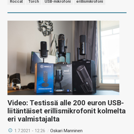
Roccat
Torch
USB-mikrofoni
erillismikrofoni
Video: Testissä alle 200 euron USB-
liitäntäiset erillismikrofonit kolmelta
eri valmistajalta
1.7.2021 - 12:26
/
Oskari Manninen