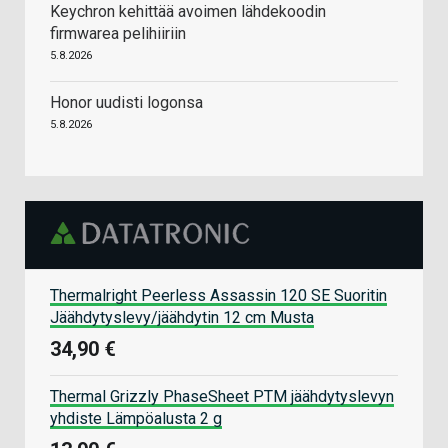
Keychron kehittää avoimen lähdekoodin
firmwarea pelihiiriin
5.8.2026
Honor uudisti logonsa
5.8.2026
Thermalright Peerless Assassin 120 SE Suoritin
Jäähdytyslevy/jäähdytin 12 cm Musta
34,90 €
Thermal Grizzly PhaseSheet PTM jäähdytyslevyn
yhdiste Lämpöalusta 2 g