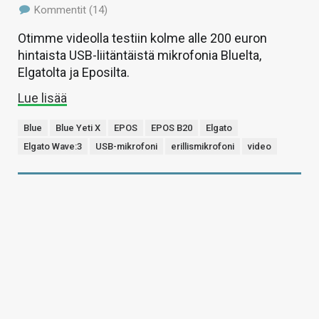
Kommentit (14)
Otimme videolla testiin kolme alle 200 euron
hintaista USB-liitäntäistä mikrofonia Bluelta,
Elgatolta ja Eposilta.
Lue lisää
Blue
Blue Yeti X
EPOS
EPOS B20
Elgato
Elgato Wave:3
USB-mikrofoni
erillismikrofoni
video