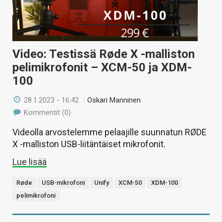
Video: Testissä Røde X -malliston
pelimikrofonit – XCM-50 ja XDM-
100
28.1.2023 - 16:42
/
Oskari Manninen
Kommentit (0)
Videolla arvostelemme pelaajille suunnatun RØDE
X -malliston USB-liitäntäiset mikrofonit.
Lue lisää
Røde
USB-mikrofoni
Unify
XCM-50
XDM-100
pelimikrofoni