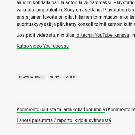
aluiden kohdalla parilla asteella viileämmäksi. Playstatio
vaikutus lämpötiloihin. Sony on asettanut Playstation 5:n
ensisijainen tavoite on ollut hiljainen toimintaääni eikä l
suorituskyvyssä ja päivitetty konsoli toimii samoin kuin 
Jos pidit videosta, niin tilaa
io-techin YouTube-kanava
il
Katso video YouTubessa
PLAYSTATION 5
SONY
VIDEO
Kommentoi uutista tai artikkelia foorumilla
(Kommentointi 
Lähetä palautetta / raportoi kirjoitusvirheestä