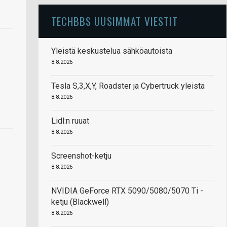
TECHBBS UUSIMMAT VIESTIT
Yleistä keskustelua sähköautoista
8.8.2026
Tesla S,3,X,Y, Roadster ja Cybertruck yleistä
8.8.2026
Lidl:n ruuat
8.8.2026
Screenshot-ketju
8.8.2026
NVIDIA GeForce RTX 5090/5080/5070 Ti -
ketju (Blackwell)
8.8.2026