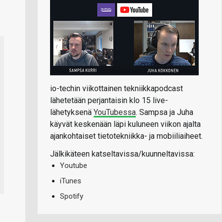
io-techin viikottainen tekniikkapodcast
lähetetään perjantaisin klo 15 live-
lähetyksenä
YouTubessa
. Sampsa ja Juha
käyvät keskenään läpi kuluneen viikon ajalta
ajankohtaiset tietotekniikka- ja mobiiliaiheet.
Jälkikäteen katseltavissa/kuunneltavissa:
Youtube
iTunes
Spotify