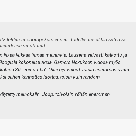
ttä tehtiin huonompi kuin ennen. Todellisuus olikin sitten se
ellisuudessa muuttunut.
liikaa leikkaa liimaa meininkiä. Lauseita selvästi katkottu ja
n epäloogisia kokonaisuuksia. Gamers Nexuksen videoa myös
t katsoa 30+ minuuttia". Olisi nyt voinut vähän enemmän avata
si siihen kannattaa luottaa, toisin kuin random
0 käytetty mainoksiin. Joop, toivoisin vähän enemmän
.