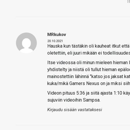
1
MRkukov
20.10.2021
Hauska kun tästäkin oli kauheat itkut että
oletettiin, eli juuri mikään ei todellisuud
Itse videossa oli minun mieleen hieman li
yhdistelty ja niistä oli tullut hieman e
mainostettiin lähinnä "katso jos jaksat k
kuka/mikä Gamers Nexus on ja miksi siih
Videon pituus 5:36 ja siitä ajasta 1:10 
sujuviin videoihin Sampsa.
Kirjaudu sisään vastataksesi