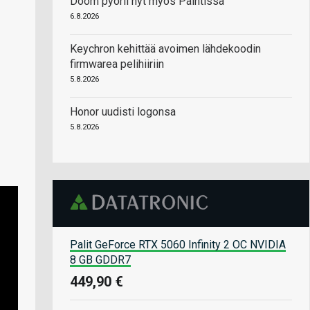
Doom pyörii nyt myös Paintissa
6.8.2026
Keychron kehittää avoimen lähdekoodin
firmwarea pelihiiriin
5.8.2026
Honor uudisti logonsa
5.8.2026
Palit GeForce RTX 5060 Infinity 2 OC NVIDIA
8 GB GDDR7
449,90 €