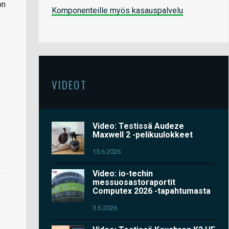
on
Komponenteille myös kasauspalvelu
VIDEOT
Video: Testissä Audeze
Maxwell 2 -pelikuulokkeet
15.6.2026
Video: io-techin
messuosastoraportit
Computex 2026 -tapahtumasta
3.6.2026