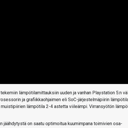
tekemiin lämpötilamittauksiin uuden ja vanhan Playstation 5:n väli
rosessorin ja grafiikkaohjaimen eli SoC-järjestelmäpiirin lämpötila
uistipiirien lämpötila 2-4 astetta viileämpi. Virransyötön lämpöt
in jäähdytystä on saatu optimoitua kuumimpana toimivien osa-