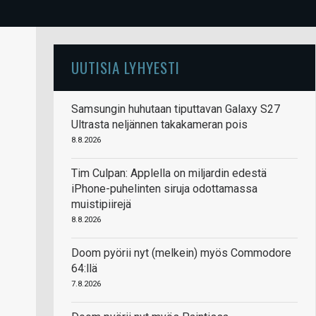
UUTISIA LYHYESTI
Samsungin huhutaan tiputtavan Galaxy S27
Ultrasta neljännen takakameran pois
8.8.2026
Tim Culpan: Applella on miljardin edestä
iPhone-puhelinten siruja odottamassa
muistipiirejä
8.8.2026
Doom pyörii nyt (melkein) myös Commodore
64:llä
7.8.2026