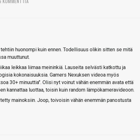
6 KOMMENTTIA
 tehtiin huonompi kuin ennen. Todellisuus olikin sitten se mitä
essa muuttunut.
ikaa leikkaa liimaa meininkiä. Lauseita selvästi katkottu ja
päloogisia kokonaisuuksia. Gamers Nexuksen videoa myös
atsoa 30+ minuuttia". Olisi nyt voinut vähän enemmän avata että
en kannattaa luottaa, toisin kuin random lämpökameravideoon.
käytetty mainoksiin. Joop, toivoisin vähän enemmän panostusta