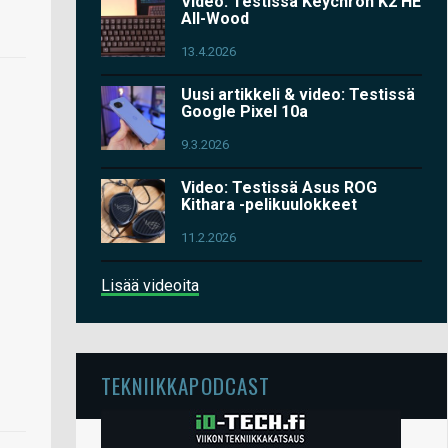
Video: Testissä Keychron K2 HE
All-Wood
13.4.2026
Uusi artikkeli & video: Testissä
Google Pixel 10a
9.3.2026
Video: Testissä Asus ROG
Kithara -pelikuulokkeet
11.2.2026
Lisää videoita
TEKNIIKKAPODCAST