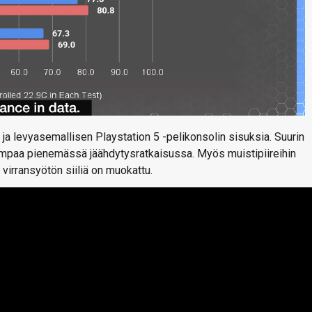
ja levyasemallisen Playstation 5 -pelikonsolin sisuksia. Suurin
mpaa pienemässä jäähdytysratkaisussa. Myös muistipiireihin
 virransyötön siiliä on muokattu.