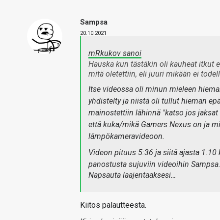
Sampsa
20.10.2021
mRkukov sanoi
Hauska kun tästäkin oli kauheat itkut e
mitä oletettiin, eli juuri mikään ei tod
Itse videossa oli minun mieleen hieman 
yhdistelty ja niistä oli tullut hiema
mainostettiin lähinnä "katso jos jaksa
että kuka/mikä Gamers Nexus on ja mik
lämpökameravideoon.
Videon pituus 5:36 ja siitä ajasta 1:1
panostusta sujuviin videoihin Sampsa
Napsauta laajentaaksesi…
Kiitos palautteesta.