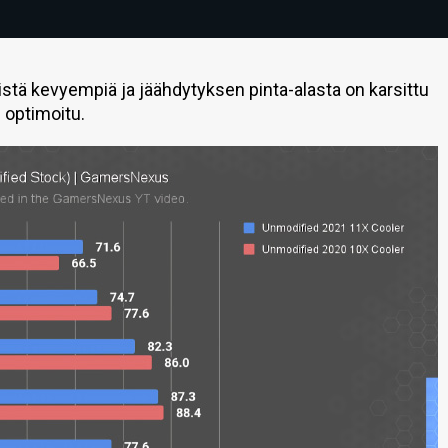
istä kevyempiä ja jäähdytyksen pinta-alasta on karsittu
n optimoitu.