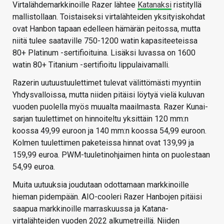
Virtalähdemarkkinoille Razer lähtee
Katanaksi
ristityllä
mallistollaan. Toistaiseksi virtalähteiden yksityiskohdat
ovat Hanbon tapaan edelleen hämärän peitossa, mutta
niitä tulee saataville 750-1200 watin kapasiteeteissa
80+ Platinum -sertifioituina. Lisäksi luvassa on 1600
watin 80+ Titanium -sertifioitu lippulaivamalli.
Razerin uutuustuulettimet tulevat välittömästi myyntiin
Yhdysvalloissa, mutta niiden pitäisi löytyä vielä kuluvan
vuoden puolella myös muualta maailmasta. Razer Kunai-
sarjan tuulettimet on hinnoiteltu yksittäin 120 mm:n
koossa 49,99 euroon ja 140 mm:n koossa 54,99 euroon.
Kolmen tuulettimen paketeissa hinnat ovat 139,99 ja
159,99 euroa. PWM-tuuletinohjaimen hinta on puolestaan
54,99 euroa.
Muita uutuuksia joudutaan odottamaan markkinoille
hieman pidempään. AIO-cooleri Razer Hanbojen pitäisi
saapua markkinoille marraskuussa ja Katana-
virtalähteiden vuoden 2022 alkumetreillä. Niiden