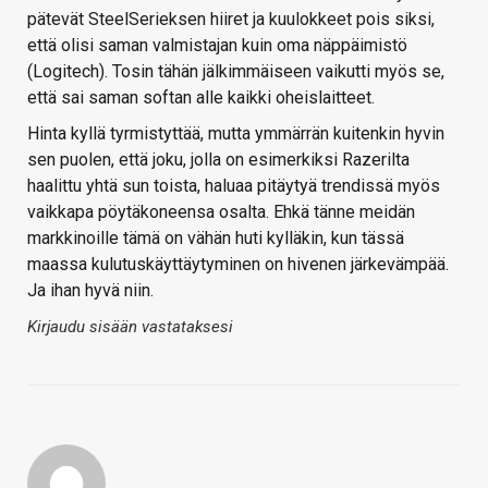
pätevät SteelSerieksen hiiret ja kuulokkeet pois siksi,
että olisi saman valmistajan kuin oma näppäimistö
(Logitech). Tosin tähän jälkimmäiseen vaikutti myös se,
että sai saman softan alle kaikki oheislaitteet.
Hinta kyllä tyrmistyttää, mutta ymmärrän kuitenkin hyvin
sen puolen, että joku, jolla on esimerkiksi Razerilta
haalittu yhtä sun toista, haluaa pitäytyä trendissä myös
vaikkapa pöytäkoneensa osalta. Ehkä tänne meidän
markkinoille tämä on vähän huti kylläkin, kun tässä
maassa kulutuskäyttäytyminen on hivenen järkevämpää.
Ja ihan hyvä niin.
Kirjaudu sisään vastataksesi