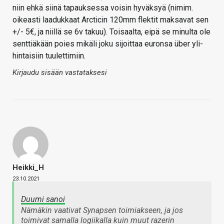
niin ehkä siinä tapauksessa voisin hyväksyä (nimim.
oikeasti laadukkaat Arcticin 120mm flektit maksavat sen
+/- 5€, ja niillä se 6v takuu). Toisaalta, eipä se minulta ole
senttiäkään poies mikäli joku sijoittaa euronsa über yli-
hintaisiin tuulettimiin.
Kirjaudu sisään vastataksesi
Heikki_H
23.10.2021
Duumi sanoi
Nämäkin vaativat Synapsen toimiakseen, ja jos
toimivat samalla logiikalla kuin muut razerin