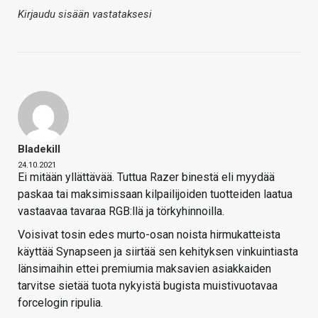
Kirjaudu sisään vastataksesi
Bladekill
24.10.2021
Ei mitään yllättävää. Tuttua Razer binestä eli myydää
paskaa tai maksimissaan kilpailijoiden tuotteiden laatua
vastaavaa tavaraa RGB:llä ja törkyhinnoilla.
Voisivat tosin edes murto-osan noista hirmukatteista
käyttää Synapseen ja siirtää sen kehityksen vinkuintiasta
länsimaihin ettei premiumia maksavien asiakkaiden
tarvitse sietää tuota nykyistä bugista muistivuotavaa
forcelogin ripulia.