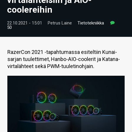
ARTIKKELIT
coolereihin
VIDEOT
22.10.2021 - 15:01
Petrus Laine
Tietotekniikka
50
TECHBBS
TIETOA
RazerCon 2021 -tapahtumassa esiteltiin Kunai-
HINTA.FI
sarjan tuulettimet, Hanbo-AIO-coolerit ja Katana-
virtalähteet sekä PWM-tuuletinohjain.
KAUPPA
VAIHDA TEEMA
HAKU