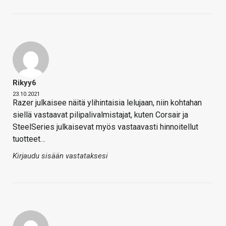
Rikyy6
23.10.2021
Razer julkaisee näitä ylihintaisia lelujaan, niin kohtahan
siellä vastaavat pilipalivalmistajat, kuten Corsair ja
SteelSeries julkaisevat myös vastaavasti hinnoitellut
tuotteet…
Kirjaudu sisään vastataksesi