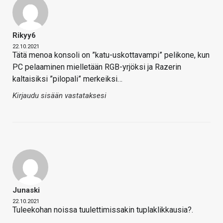
Rikyy6
22.10.2021
Tätä menoa konsoli on ”katu-uskottavampi” pelikone, kun
PC pelaaminen mielletään RGB-yrjöksi ja Razerin
kaltaisiksi ”pilopali” merkeiksi…
Kirjaudu sisään vastataksesi
Junaski
22.10.2021
Tuleekohan noissa tuulettimissakin tuplaklikkausia?.