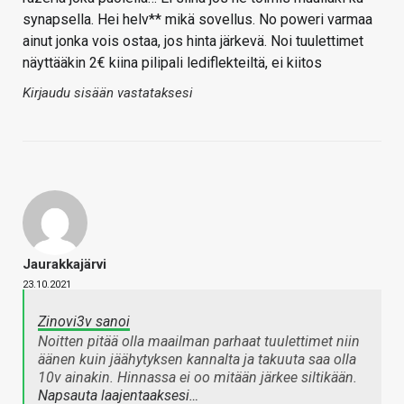
synapsella. Hei helv** mikä sovellus. No poweri varmaa
ainut jonka vois ostaa, jos hinta järkevä. Noi tuulettimet
näyttääkin 2€ kiina pilipali lediflekteiltä, ei kiitos
Kirjaudu sisään vastataksesi
Jaurakkajärvi
23.10.2021
Zinovi3v sanoi
Noitten pitää olla maailman parhaat tuulettimet niin
äänen kuin jäähytyksen kannalta ja takuuta saa olla
10v ainakin. Hinnassa ei oo mitään järkee siltikään.
Napsauta laajentaaksesi…