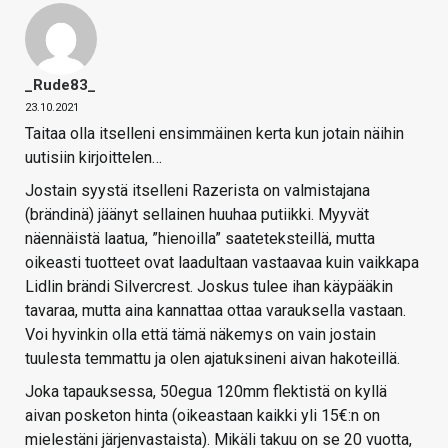
_Rude83_
23.10.2021
Taitaa olla itselleni ensimmäinen kerta kun jotain näihin
uutisiin kirjoittelen…
Jostain syystä itselleni Razerista on valmistajana
(brändinä) jäänyt sellainen huuhaa putiikki. Myyvät
näennäistä laatua, ”hienoilla” saateteksteillä, mutta
oikeasti tuotteet ovat laadultaan vastaavaa kuin vaikkapa
Lidlin brändi Silvercrest. Joskus tulee ihan käypääkin
tavaraa, mutta aina kannattaa ottaa varauksella vastaan.
Voi hyvinkin olla että tämä näkemys on vain jostain
tuulesta temmattu ja olen ajatuksineni aivan hakoteillä.
Joka tapauksessa, 50egua 120mm flektistä on kyllä
aivan posketon hinta (oikeastaan kaikki yli 15€:n on
mielestäni järjenvastaista). Mikäli takuu on se 20 vuotta,