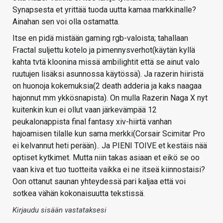
Synapsesta et yrittää tuoda uutta kamaa markkinalle?
Ainahan sen voi olla ostamatta.
Itse en pidä mistään gaming rgb-valoista; tahallaan
Fractal suljettu kotelo ja pimennysverhot(käytän kyllä
kahta tvtä kloonina missä ambilightit että se ainut valo
ruutujen lisäksi asunnossa käytössä). Ja razerin hiiristä
on huonoja kokemuksia(2 death adderia ja kaks naagaa
hajonnut mm ykkösnapista). On mulla Razerin Naga X nyt
kuitenkin kun ei ollut vaan järkevämpää 12
peukalonappista final fantasy xiv-hiirtä vanhan
hajoamisen tilalle kun sama merkki(Corsair Scimitar Pro
ei kelvannut heti perään).. Ja PIENI TOIVE et kestäis nää
optiset kytkimet. Mutta niin takas asiaan et eikö se oo
vaan kiva et tuo tuotteita vaikka ei ne itseä kiinnostaisi?
Oon ottanut saunan yhteydessä pari kaljaa että voi
sotkea vähän kokonaisuutta tekstissä.
Kirjaudu sisään vastataksesi