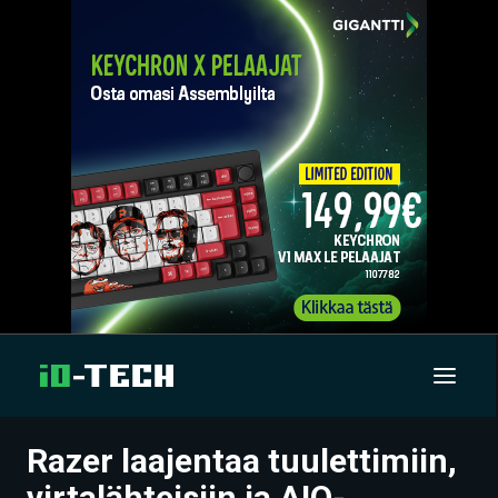
Razer laajentaa tuulettimiin,
UUTISET
virtalähteisiin ja AIO-