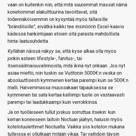
vaan on kuitenkin niin, että mitä suuremmat massat nämä
konehommat alakulttuurina tavoittavat, sitä
todennäköisemmin on kysyntää myös tällaisille
"brändilisille", eivätkä kaikki tee insinöörin Excel-kaavio
kädessä hankintojaan etsien sitä parasta mahdollista
hinta-laatusuhdetta.
Kyllähän näissä näkyy se, että kyse alkaa olla myös
jonkin asteen lifestyle-, fanitus-, tai
itsensäilmaisuvalinnoista, mitä ikinä nyt onkaan. Jos nyt
asiaa miettii, niin tuskin se Vuittonin 5000€:n veska on
absoluuttisesti kymmenen kertaa parempi kuin se 500€:n
malli. Harvemmassa muussakaan tapauksessa se
kymmenen tai sata kertaa kalliimpi tuote on vastaavasti
parempi tai laadukkaampi kuin verrokkinsa.
Ja on tuollaiseen tullut joskus sorruttua itsekin: kun
kerran koneeseen laitoin Noctuan jäähyn, halusin myös
kotelotuulettimet Noctualta. Vaikka siis kotelon mukana
tulleissa ei ollutkaan mitään vikaa. Tai vaihdoin täysin