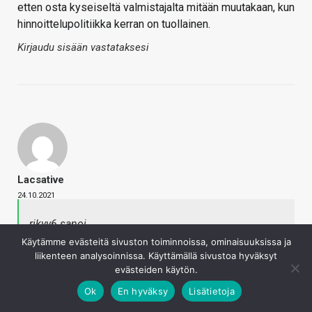
etten osta kyseiseltä valmistajalta mitään muutakaan, kun
hinnoittelupolitiikka kerran on tuollainen.
Kirjaudu sisään vastataksesi
Lacsative
24.10.2021
rikyy6 sanoi
Tätä menoa konsoli on ”katu-uskottavampi”
Käytämme evästeitä sivuston toiminnoissa, ominaisuuksissa ja
pelikone, kun PC pelaaminen mielletään RGB-yrjöksi
liikenteen analysoinnissa. Käyttämällä sivustoa hyväksyt
ja Razerin kaltaisiksi ”pilopali” merkeiksi…
evästeiden käytön.
Napsauta laajentaaksesi…
Ok
En hyväksy
Lisätietoja