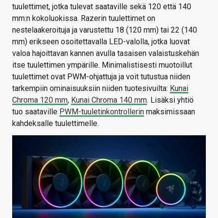
tuulettimet, jotka tulevat saataville sekä 120 että 140
mm:n kokoluokissa. Razerin tuulettimet on
nestelaakeroituja ja varustettu 18 (120 mm) tai 22 (140
mm) erikseen osoitettavalla LED-valolla, jotka luovat
valoa hajoittavan kannen avulla tasaisen valaistuskehän
itse tuulettimen ympärille. Minimalistisesti muotoillut
tuulettimet ovat PWM-ohjattuja ja voit tutustua niiden
tarkempiin ominaisuuksiin niiden tuotesivuilta:
Kunai
Chroma 120 mm
,
Kunai Chroma 140 mm
. Lisäksi yhtiö
tuo saataville
PWM-tuuletinkontrollerin
maksimissaan
kahdeksalle tuulettimelle.