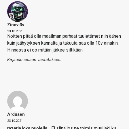
Zinovi3v
23.10.2021
Noitten pitää olla maailman parhaat tuulettimet niin äänen
kuin jäähytyksen kannalta ja takuuta saa olla 10v ainakin.
Hinnassa ei oo mitään järkee siltikään.
Kirjaudu sisään vastataksesi
Arduaen
23.10.2021
razeria joka puolella… Ei siinä jos ne toimis muullaki ku