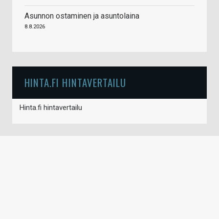
Asunnon ostaminen ja asuntolaina
8.8.2026
HINTA.FI HINTAVERTAILU
Hinta.fi hintavertailu