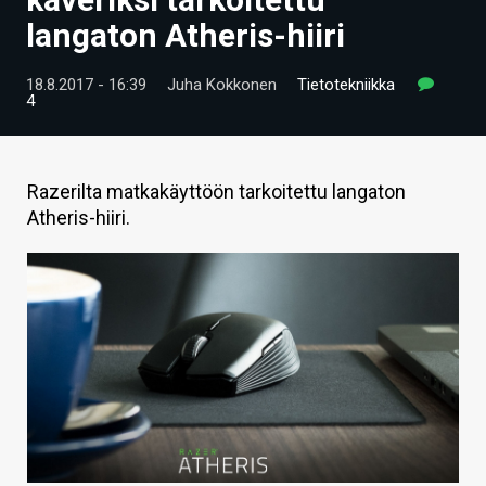
ARTIKKELIT
langaton Atheris-hiiri
VIDEOT
18.8.2017 - 16:39
Juha Kokkonen
Tietotekniikka
4
TECHBBS
TIETOA
Razerilta matkakäyttöön tarkoitettu langaton
HINTA.FI
Atheris-hiiri.
KAUPPA
VAIHDA TEEMA
HAKU