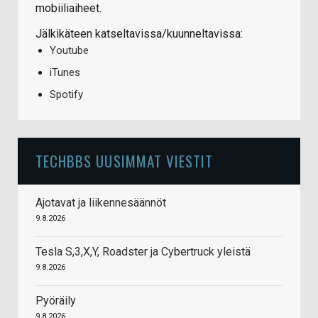
mobiiliaiheet.
Jälkikäteen katseltavissa/kuunneltavissa:
Youtube
iTunes
Spotify
TECHBBS UUSIMMAT VIESTIT
Ajotavat ja liikennesäännöt
9.8.2026
Tesla S,3,X,Y, Roadster ja Cybertruck yleistä
9.8.2026
Pyöräily
9.8.2026