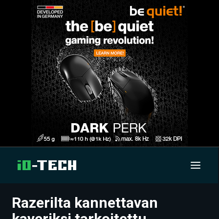
Razerilta kannettavan
UUTISET
kaveriksi tarkoitettu