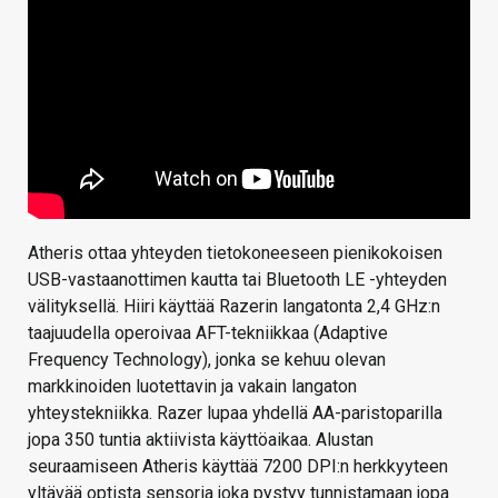
Atheris ottaa yhteyden tietokoneeseen pienikokoisen
USB-vastaanottimen kautta tai Bluetooth LE -yhteyden
välityksellä. Hiiri käyttää Razerin langatonta 2,4 GHz:n
taajuudella operoivaa AFT-tekniikkaa (Adaptive
Frequency Technology), jonka se kehuu olevan
markkinoiden luotettavin ja vakain langaton
yhteystekniikka. Razer lupaa yhdellä AA-paristoparilla
jopa 350 tuntia aktiivista käyttöaikaa. Alustan
seuraamiseen Atheris käyttää 7200 DPI:n herkkyyteen
yltävää optista sensoria joka pystyy tunnistamaan jopa