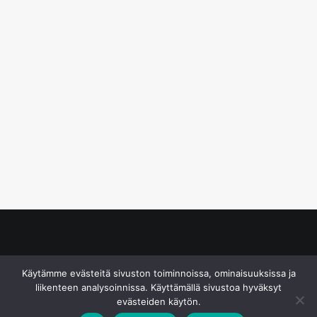
© S&J Media Oy
Käytämme evästeitä sivuston toiminnoissa, ominaisuuksissa ja
liikenteen analysoinnissa. Käyttämällä sivustoa hyväksyt
evästeiden käytön.