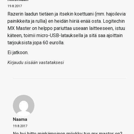
19.8.2017
Razerin laadun tietäen ja itsekin koettuani (mm. hajoilevia
painikkeita ja rullia) en heidän hiiriä enää osta. Logitechin
MX Master on helppo pariuttaa useaan laitteeseen, istuu
käteen, toimii micro-USB-latauksella ja sitä saa ajoittain
tarjouksista jopa 60 eurolla.
Ei jatkoon.
Kirjaudu sisään vastataksesi
Naama
19.8.2017
No hyi hitto minkämoinen möykky tuo mx master on?