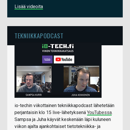
Lisää videoita
TEKNIIKKAPODCAST
io-techin viikottainen tekniikkapodcast lähetetään
perjantaisin klo 15 live-lähetyksenä
YouTubessa
.
Sampsa ja Juha käyvät keskenään läpi kuluneen
viikon ajalta ajankohtaiset tietotekniikka- ja