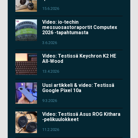
15.6.2026
Video: io-techin
messuosastoraportit Computex
2026 -tapahtumasta
3.6.2026
Video: Testissä Keychron K2 HE
All-Wood
13.4.2026
Uusi artikkeli & video: Testissä
Google Pixel 10a
9.3.2026
Video: Testissä Asus ROG Kithara
-pelikuulokkeet
11.2.2026