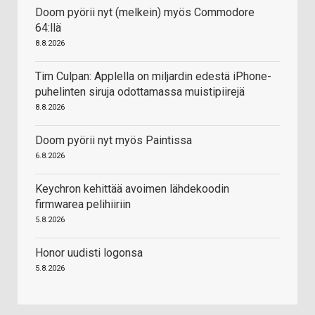
Doom pyörii nyt (melkein) myös Commodore
64:llä
8.8.2026
Tim Culpan: Applella on miljardin edestä iPhone-
puhelinten siruja odottamassa muistipiirejä
8.8.2026
Doom pyörii nyt myös Paintissa
6.8.2026
Keychron kehittää avoimen lähdekoodin
firmwarea pelihiiriin
5.8.2026
Honor uudisti logonsa
5.8.2026