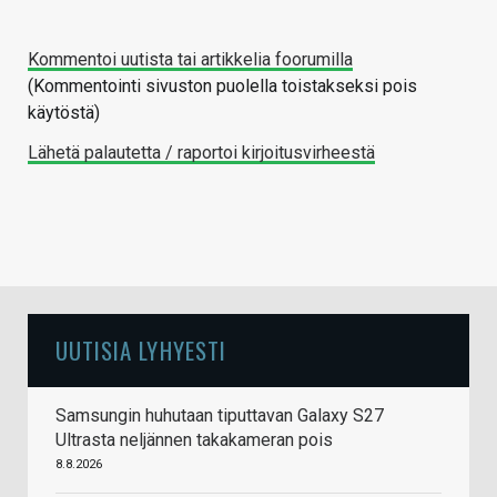
Kommentoi uutista tai artikkelia foorumilla
(Kommentointi sivuston puolella toistakseksi pois
käytöstä)
Lähetä palautetta / raportoi kirjoitusvirheestä
UUTISIA LYHYESTI
Samsungin huhutaan tiputtavan Galaxy S27
Ultrasta neljännen takakameran pois
8.8.2026