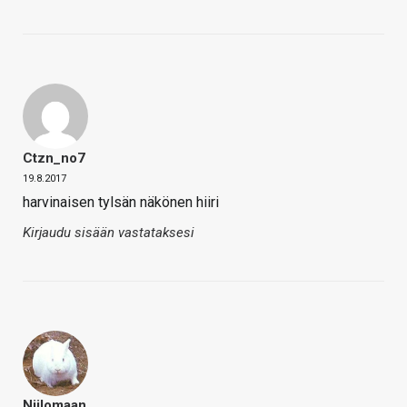
Ctzn_no7
19.8.2017
harvinaisen tylsän näkönen hiiri
Kirjaudu sisään vastataksesi
Niilomaan