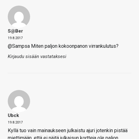
S@ber
19.8.2017
@Sampsa Miten paljon kokoonpanon virrankulutus?
Kirjaudu sisään vastataksesi
Ubck
19.8.2017
Kyllä tuo vain mainaukseen julkaistu ajuri jotenkin pistää
miettimään, että ei näitä julkaisun kortteja ole paljon