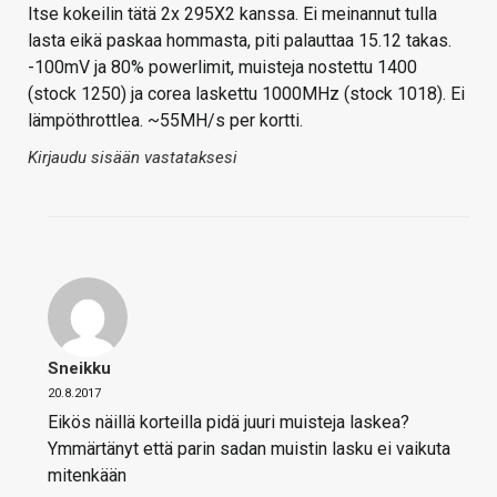
Itse kokeilin tätä 2x 295X2 kanssa. Ei meinannut tulla
lasta eikä paskaa hommasta, piti palauttaa 15.12 takas.
-100mV ja 80% powerlimit, muisteja nostettu 1400
(stock 1250) ja corea laskettu 1000MHz (stock 1018). Ei
lämpöthrottlea. ~55MH/s per kortti.
Kirjaudu sisään vastataksesi
Sneikku
20.8.2017
Eikös näillä korteilla pidä juuri muisteja laskea?
Ymmärtänyt että parin sadan muistin lasku ei vaikuta
mitenkään