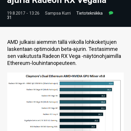
ARTIKKELIT
19.8.2017 - 13:26
Sampsa Kurri
Tietotekniikka
31
VIDEOT
TECHBBS
AMD julkaisi aiemmin tällä viikolla lohkoketjujen
TIETOA
laskentaan optimoidun beta-ajurin. Testasimme
sen vaikutusta Radeon RX Vega -näytönohjaimilla
HINTA.FI
Ethereum-louhintanopeuteen.
KAUPPA
VAIHDA TEEMA
HAKU