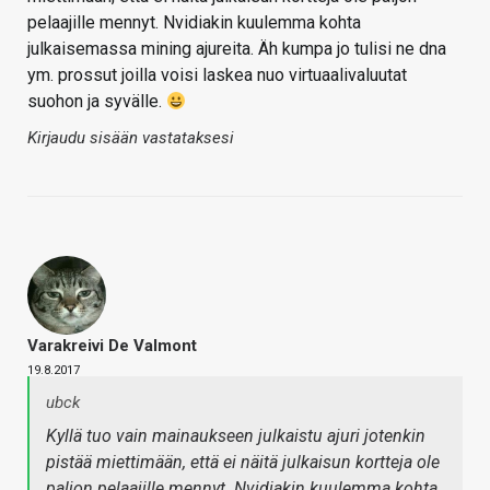
pelaajille mennyt. Nvidiakin kuulemma kohta
julkaisemassa mining ajureita. Äh kumpa jo tulisi ne dna
ym. prossut joilla voisi laskea nuo virtuaalivaluutat
suohon ja syvälle.
Kirjaudu sisään vastataksesi
Varakreivi De Valmont
19.8.2017
ubck
Kyllä tuo vain mainaukseen julkaistu ajuri jotenkin
pistää miettimään, että ei näitä julkaisun kortteja ole
paljon pelaajille mennyt. Nvidiakin kuulemma kohta