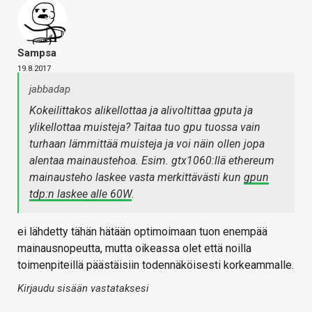
Sampsa
19.8.2017
jabbadap
Kokeilittakos alikellottaa ja alivoltittaa gputa ja
ylikellottaa muisteja? Taitaa tuo gpu tuossa vain
turhaan lämmittää muisteja ja voi näin ollen jopa
alentaa mainaustehoa. Esim. gtx1060:llä ethereum
mainausteho laskee vasta merkittävästi kun
gpun
tdp:n laskee alle 60W
.
ei lähdetty tähän hätään optimoimaan tuon enempää
mainausnopeutta, mutta oikeassa olet että noilla
toimenpiteillä päästäisiin todennäköisesti korkeammalle.
Kirjaudu sisään vastataksesi