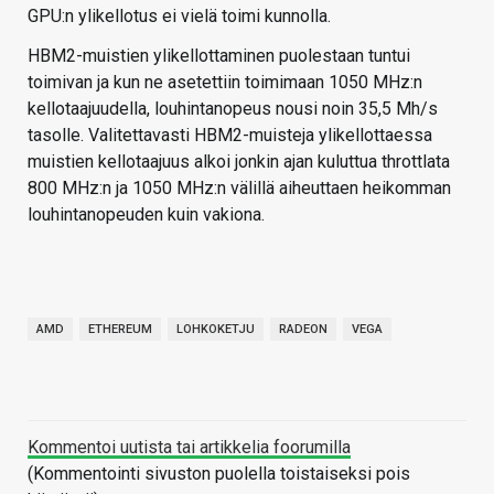
GPU:n ylikellotus ei vielä toimi kunnolla.
HBM2-muistien ylikellottaminen puolestaan tuntui
toimivan ja kun ne asetettiin toimimaan 1050 MHz:n
kellotaajuudella, louhintanopeus nousi noin 35,5 Mh/s
tasolle. Valitettavasti HBM2-muisteja ylikellottaessa
muistien kellotaajuus alkoi jonkin ajan kuluttua throttlata
800 MHz:n ja 1050 MHz:n välillä aiheuttaen heikomman
louhintanopeuden kuin vakiona.
AMD
ETHEREUM
LOHKOKETJU
RADEON
VEGA
Kommentoi uutista tai artikkelia foorumilla
(Kommentointi sivuston puolella toistaiseksi pois