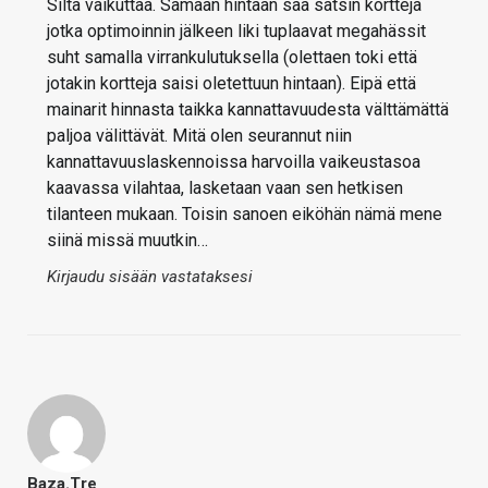
Siltä vaikuttaa. Samaan hintaan saa satsin kortteja
jotka optimoinnin jälkeen liki tuplaavat megahässit
suht samalla virrankulutuksella (olettaen toki että
jotakin kortteja saisi oletettuun hintaan). Eipä että
mainarit hinnasta taikka kannattavuudesta välttämättä
paljoa välittävät. Mitä olen seurannut niin
kannattavuuslaskennoissa harvoilla vaikeustasoa
kaavassa vilahtaa, lasketaan vaan sen hetkisen
tilanteen mukaan. Toisin sanoen eiköhän nämä mene
siinä missä muutkin…
Kirjaudu sisään vastataksesi
Baza.tre