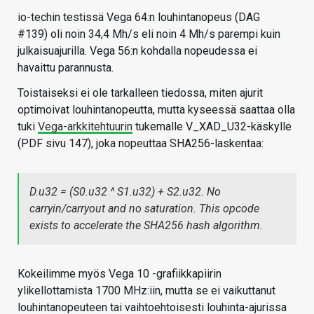
io-techin testissä Vega 64:n louhintanopeus (DAG
#139) oli noin 34,4 Mh/s eli noin 4 Mh/s parempi kuin
julkaisuajurilla. Vega 56:n kohdalla nopeudessa ei
havaittu parannusta.
Toistaiseksi ei ole tarkalleen tiedossa, miten ajurit
optimoivat louhintanopeutta, mutta kyseessä saattaa olla
tuki
Vega-arkkitehtuurin
tukemalle V_XAD_U32-käskylle
(PDF sivu 147), joka nopeuttaa SHA256-laskentaa:
D.u32 = (S0.u32 ^ S1.u32) + S2.u32. No
carryin/carryout and no saturation. This opcode
exists to accelerate the SHA256 hash algorithm.
Kokeilimme myös Vega 10 -grafiikkapiirin
ylikellottamista 1700 MHz:iin, mutta se ei vaikuttanut
louhintanopeuteen tai vaihtoehtoisesti louhinta-ajurissa