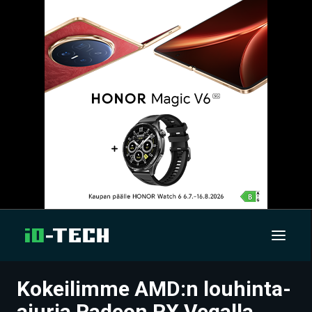
Kokeilimme AMD:n louhinta-
UUTISET
ajuria Radeon RX Vegalla