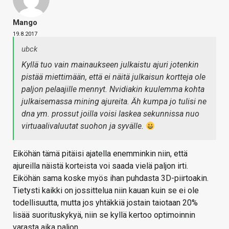
Mango
19.8.2017
ubck
Kyllä tuo vain mainaukseen julkaistu ajuri jotenkin
pistää miettimään, että ei näitä julkaisun kortteja ole
paljon pelaajille mennyt. Nvidiakin kuulemma kohta
julkaisemassa mining ajureita. Äh kumpa jo tulisi ne
dna ym. prossut joilla voisi laskea sekunnissa nuo
virtuaalivaluutat suohon ja syvälle.
Eiköhän tämä pitäisi ajatella enemminkin niin, että
ajureilla näistä korteista voi saada vielä paljon irti.
Eiköhän sama koske myös ihan puhdasta 3D-piirtoakin.
Tietysti kaikki on jossittelua niin kauan kuin se ei ole
todellisuutta, mutta jos yhtäkkiä jostain taiotaan 20%
lisää suorituskykyä, niin se kyllä kertoo optimoinnin
varasta aika paljon.