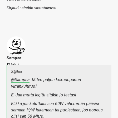
Kirjaudu sisään vastataksesi
Sampsa
19.8.2017
S@ber
@Sampsa
Miten paljon kokoonpanon
virrankulutus?
E: Jaa mutta legitti sitäkin jo testasi
Elikkä jos kuluttaisi sen 60W vähemmän pääsisi
samaan H/W lukemaan tai puolestaan, jos nopeus
olisi sen 50 Mh/s.