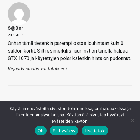
S@ber
20.8.2017
Onhan tämä tietenkin parempi ostos louhintaan kuin 0
saldon kortit. Silti esimerkiksi juuri nyt on tarjolla halpaa
GTX 1070 ja käytettyjen polariksienkin hinta on pudonnut.
Kirjaudu sisään vastataksesi
Käytämme evästeitä sivuston toiminnoissa, ominaisuuksissa ja
liikenteen analysoinnissa. Käyttämällä sivustoa hyväksyt
evästeiden käytön.
Sneikku
Ok
En hyväksy
Lisätietoja
20.8.2017