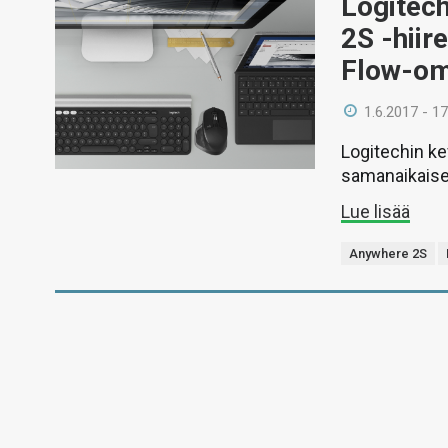
Logitech
2S -hiir
Flow-om
1.6.2017 - 17
Logitechin ke
samanaikaises
Lue lisää
Anywhere 2S