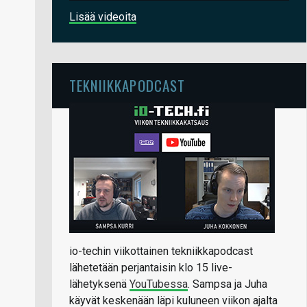
Lisää videoita
TEKNIIKKAPODCAST
io-techin viikottainen tekniikkapodcast
lähetetään perjantaisin klo 15 live-
lähetyksenä
YouTubessa
. Sampsa ja Juha
käyvät keskenään läpi kuluneen viikon ajalta