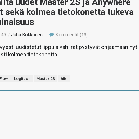
iltä uudet Master 2S ja Anywhere
et sekä kolmea tietokonetta tukeva
inaisuus
:49
/
Juha Kokkonen
Kommentit (13)
vyesti uudistetut lippulaivahiiret pystyvät ohjaamaan nyt
ti kolmea tietokonetta.
Flow
Logitech
Master 2S
hiiri