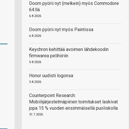
Doom pyörii nyt (melkein) myös Commodore
64:llä
6.8.2026
Doom pyörii nyt myös Paintissa
6.8.2026
Keychron kehittää avoimen lähdekoodin
firmwarea pelihiiriin
5.8.2026
Honor uudisti logonsa
5.8.2026
Counterpoint Research:
Mobiilijärjestelmäpiirien toimitukset laskivat
jopa 15 % vuoden ensimmäisellä puoliskolla
31.7.2026