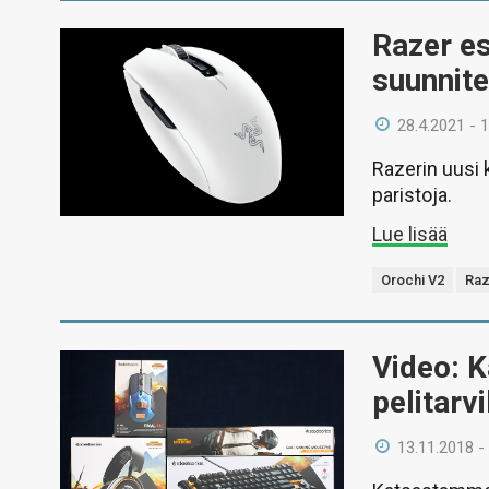
Razer es
suunnite
28.4.2021 - 
Razerin uusi 
paristoja.
Lue lisää
Orochi V2
Raz
Video: 
pelitarv
13.11.2018 -