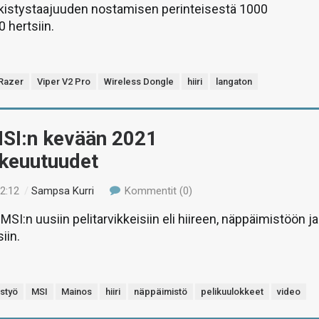
irkistystaajuuden nostamisen perinteisestä 1000
 hertsiin.
Razer
Viper V2 Pro
Wireless Dongle
hiiri
langaton
MSI:n kevään 2021
ikeuutuudet
22:12
/
Sampsa Kurri
Kommentit (0)
I:n uusiin pelitarvikkeisiin eli hiireen, näppäimistöön ja
iin.
istyö
MSI
Mainos
hiiri
näppäimistö
pelikuulokkeet
video