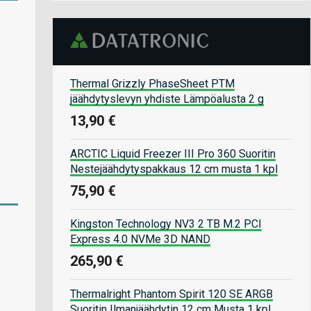
Thermal Grizzly PhaseSheet PTM
jäähdytyslevyn yhdiste Lämpöalusta 2 g
13,90 €
ARCTIC Liquid Freezer III Pro 360 Suoritin
Nestejäähdytyspakkaus 12 cm musta 1 kpl
75,90 €
Kingston Technology NV3 2 TB M.2 PCI
Express 4.0 NVMe 3D NAND
265,90 €
Thermalright Phantom Spirit 120 SE ARGB
Suoritin Ilmanjäähdytin 12 cm Musta 1 kpl