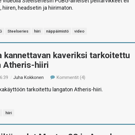
ideolla Steelseriesin PUBG-aiheiset pelitarvikkeet eli
hiiren, headsetin ja hiirimaton.
G
Steelseries
hiiri
näppäimistö
video
a kannettavan kaveriksi tarkoitettu
 Atheris-hiiri
16:39
/
Juha Kokkonen
Kommentit (4)
akäyttöön tarkoitettu langaton Atheris-hiiri.
hiiri