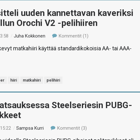
itteli uuden kannettavan kaveriksi
llun Orochi V2 -pelihiiren
13:58
/
Juha Kokkonen
Kommentit (1)
kevyt matkahiiri käyttää standardikokoisia AA- tai AAA-
er
hiiri
matkahiiri
pelihiiri
Katsauksessa Steelseriesin PUBG-
ikkeet
 15:22
/
Sampsa Kurri
Kommentit (3)