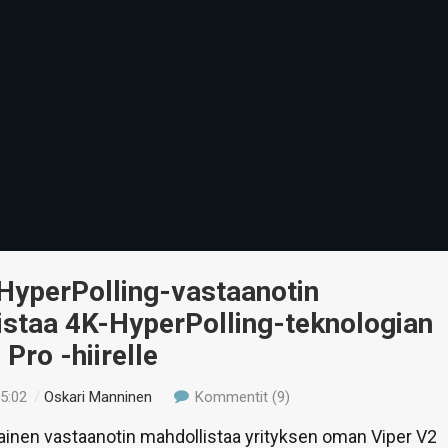
HyperPolling-vastaanotin
istaa 4K-HyperPolling-teknologian
 Pro -hiirelle
15:02
/
Oskari Manninen
Kommentit (9)
ainen vastaanotin mahdollistaa yrityksen oman Viper V2