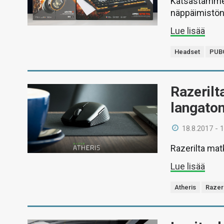
Katsastamme v
näppäimistön, 
Lue lisää
Headset
PUB
Razerilt
langaton
18.8.2017 - 
Razerilta matk
Lue lisää
Atheris
Razer