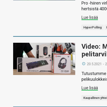
Pro -hiiren v
hertsistä 4000
Lue lisää
HyperPolling
Video: 
pelitarv
20.5.2021 - 
Tutustumme MS
pelikuulokkeis
Lue lisää
Kaupallinen yhte