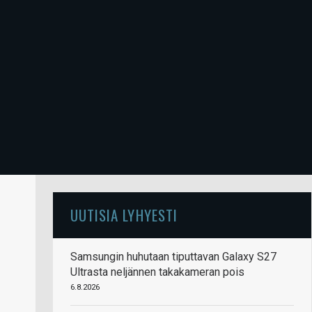
UUTISIA LYHYESTI
Samsungin huhutaan tiputtavan Galaxy S27
Ultrasta neljännen takakameran pois
6.8.2026