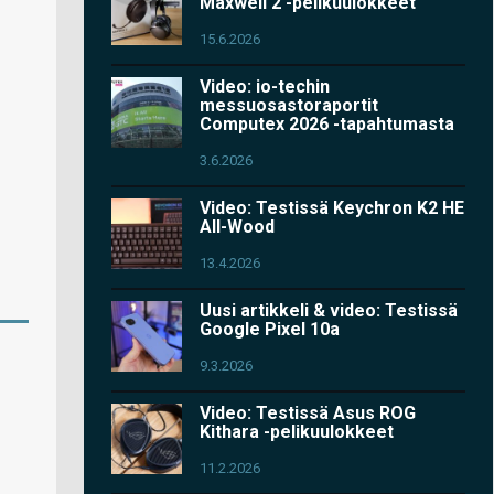
Maxwell 2 -pelikuulokkeet
15.6.2026
Video: io-techin
messuosastoraportit
Computex 2026 -tapahtumasta
3.6.2026
Video: Testissä Keychron K2 HE
All-Wood
13.4.2026
Uusi artikkeli & video: Testissä
Google Pixel 10a
9.3.2026
Video: Testissä Asus ROG
Kithara -pelikuulokkeet
11.2.2026