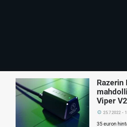
Razerin 
mahdoll
Viper V2
25.7.2022 - 
35 euron hint