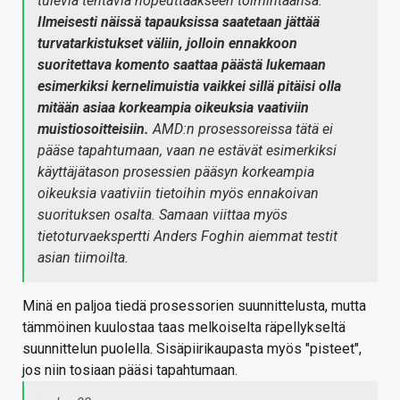
tulevia tehtäviä nopeuttaakseen toimintaansa.
Ilmeisesti näissä tapauksissa saatetaan jättää
turvatarkistukset väliin, jolloin ennakkoon
suoritettava komento saattaa päästä lukemaan
esimerkiksi kernelimuistia vaikkei sillä pitäisi olla
mitään asiaa korkeampia oikeuksia vaativiin
muistiosoitteisiin.
AMD:n prosessoreissa tätä ei
pääse tapahtumaan, vaan ne estävät esimerkiksi
käyttäjätason prosessien pääsyn korkeampia
oikeuksia vaativiin tietoihin myös ennakoivan
suorituksen osalta. Samaan viittaa myös
tietoturvaekspertti Anders Foghin aiemmat testit
asian tiimoilta.
Minä en paljoa tiedä prosessorien suunnittelusta, mutta
tämmöinen kuulostaa taas melkoiselta räpellykseltä
suunnittelun puolella. Sisäpiirikaupasta myös "pisteet",
jos niin tosiaan pääsi tapahtumaan.