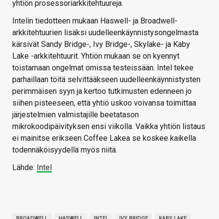
yhtiön prosessoriarkkitehtuureja.
Intelin tiedotteen mukaan Haswell- ja Broadwell-
arkkitehtuurien lisäksi uudelleenkäynnistysongelmasta
kärsivät Sandy Bridge-, Ivy Bridge-, Skylake- ja Kaby
Lake -arkkitehtuurit. Yhtiön mukaan se on kyennyt
toistamaan ongelmat omissa testeissään. Intel tekee
parhaillaan töitä selvittääkseen uudelleenkäynnistysten
perimmäisen syyn ja kertoo tutkimusten edenneen jo
siihen pisteeseen, että yhtiö uskoo voivansa toimittaa
järjestelmien valmistajille beetatason
mikrokoodipäivityksen ensi viikolla. Vaikka yhtiön listaus
ei mainitse erikseen Coffee Lakea se koskee kaikella
todennäköisyydellä myös niitä.
Lähde:
Intel
BROADWELL
HASWELL
INTEL
IVY BRIDGE
KABY LAKE