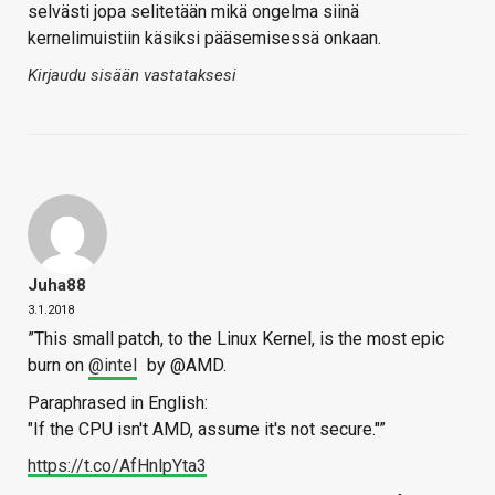
selvästi jopa selitetään mikä ongelma siinä
kernelimuistiin käsiksi pääsemisessä onkaan.
Kirjaudu sisään vastataksesi
Juha88
3.1.2018
”This small patch, to the Linux Kernel, is the most epic
burn on
@intel
by @AMD.
Paraphrased in English:
"If the CPU isn't AMD, assume it's not secure."”
https://t.co/AfHnlpYta3