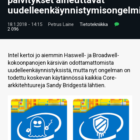
ARTIKKELIT
uudelleenkäynnistymisongelm
VIDEOT
18.1.2018 - 14:15
Petrus Laine
Tietotekniikka
2 096
TECHBBS
TIETOA
Intel kertoi jo aiemmin Haswell- ja Broadwell-
HINTA.FI
kokoonpanojen kärsivän odottamattomista
uudelleenkäynnistyksistä, mutta nyt ongelman on
KAUPPA
todettu koskevan käytännössä kaikkia Core-
arkkitehtuureja Sandy Bridgestä lähtien.
VAIHDA TEEMA
HAKU