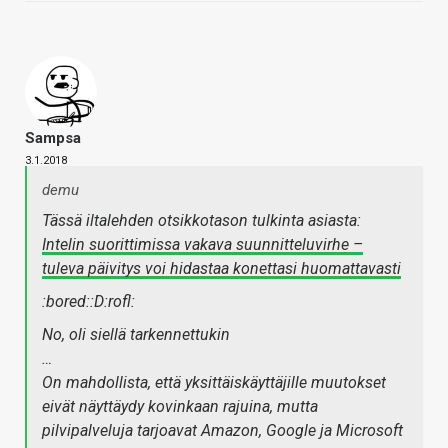
Sampsa
3.1.2018
demu
Tässä iltalehden otsikkotason tulkinta asiasta:
Intelin suorittimissa vakava suunnitteluvirhe –
tuleva päivitys voi hidastaa konettasi huomattavasti
:bored::D:rofl:
No, oli siellä tarkennettukin
…
On mahdollista, että yksittäiskäyttäjille muutokset
eivät näyttäydy kovinkaan rajuina, mutta
pilvipalveluja tarjoavat Amazon, Google ja Microsoft