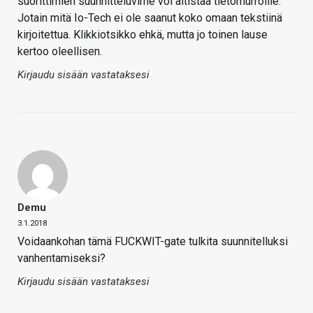
suorittimien suunnitteluvirhe voi altistaa tietomurroille."
Jotain mitä Io-Tech ei ole saanut koko omaan tekstiinä
kirjoitettua. Klikkiotsikko ehkä, mutta jo toinen lause
kertoo oleellisen.
Kirjaudu sisään vastataksesi
Demu
3.1.2018
Voidaankohan tämä FUCKWIT-gate tulkita suunnitelluksi
vanhentamiseksi?
Kirjaudu sisään vastataksesi