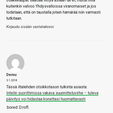
osakekaupat saattaa liittyä asiaan tai ei, mutta niitä
kuitenkin valvoo Yhdysvalloissa viranomaiset ja jos
todetaan, että on taustalla jotain hämärää niin varmasti
tutkitaan.
Kirjaudu sisään vastataksesi
Demu
3.1.2018
Tässä iltalehden otsikkotason tulkinta asiasta:
Intelin suorittimissa vakava suunnitteluvirhe – tuleva
päivitys voi hidastaa konettasi huomattavasti
:bored::D:rofl: