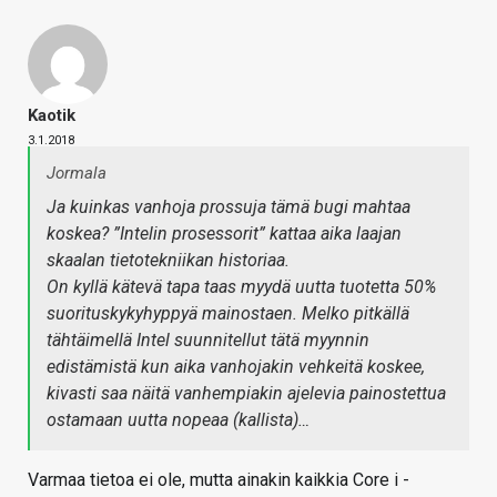
Kaotik
3.1.2018
Jormala
Ja kuinkas vanhoja prossuja tämä bugi mahtaa
koskea? ”Intelin prosessorit” kattaa aika laajan
skaalan tietotekniikan historiaa.
On kyllä kätevä tapa taas myydä uutta tuotetta 50%
suorituskykyhyppyä mainostaen. Melko pitkällä
tähtäimellä Intel suunnitellut tätä myynnin
edistämistä kun aika vanhojakin vehkeitä koskee,
kivasti saa näitä vanhempiakin ajelevia painostettua
ostamaan uutta nopeaa (kallista)…
Varmaa tietoa ei ole, mutta ainakin kaikkia Core i -