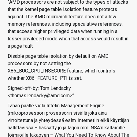
”AMD processors are not subject to the types of attacks
that the kernel page table isolation feature protects
against. The AMD microarchitecture does not allow
memory references, including speculative references,
that access higher privileged data when running in a
lesser privileged mode when that access would result in
a page fault.
Disable page table isolation by default on AMD
processors by not setting the
X86_BUG_CPU_INSECURE feature, which controls
whether X86_FEATURE_PTI is set.
Signed-off-by: Tom Lendacky
<thomas.lendacky@amd.com>”
Tähän päälle vielä Intelin Management Engine
(mikroprosessori prosessorin sisällä joka aina
virroitettuna ja yhteydessä esim. internetiin eikä käyttäjän
hallittavissa – häksätty jo ja tarjoa mm. NSA:n kaltaisille
toimijoille takaoven –
What You Need To Know About The