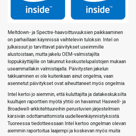
Meltdown- ja Spectre-haavoittuvuuksien paikkaaminen
on parhaillaan käynnissä vaihtelevin tuloksin. Intel on
julkaissut jo tarvittavat päivitykset useimmille
alustoistaan, mutta jakelu OEM-valmistajilta
loppukäyttäjille on takunnut keskustelupalstojen mukaan
useammallakin valmistajalla. Päivitysten jakelun
takkuaminen ei ole kuitenkaan ainut ongelma, vaan
asennetut päivitykset ovat aiheuttaneet myös ongelmia.
Intel kertoi jo aiemmin, että kuluttajilta ja datakeskuksilta
kuultujen raporttien myötä yhtiö on havainnut Haswell- ja
Broadwell-arkkitehtuureihin perustuvien järjestelmien
kärsivän odottamattomista uudelleenkäynnistyksistä.
Tuoreessa tiedotteessaan Intel kertoo ongelman olevan
aiemmin raportoitua laajempi ja koskevan myös muita