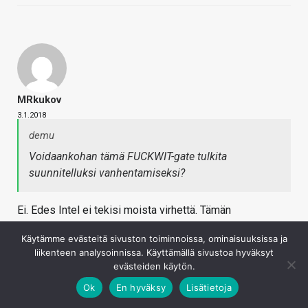
MRkukov
3.1.2018
demu
Voidaankohan tämä FUCKWIT-gate tulkita
suunnitelluksi vanhentamiseksi?
Ei. Edes Intel ei tekisi moista virhettä. Tämän
paljastuminen tietää "pikkuisen" ongelmia siniseen leiriin.
Käytämme evästeitä sivuston toiminnoissa, ominaisuuksissa ja
Kirjaudu sisään vastataksesi
liikenteen analysoinnissa. Käyttämällä sivustoa hyväksyt
evästeiden käytön.
Ok
En hyväksy
Lisätietoja