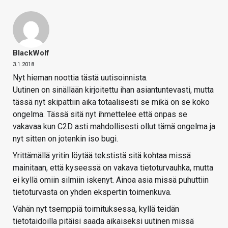
BlackWolf
3.1.2018
Nyt hieman noottia tästä uutisoinnista.
Uutinen on sinällään kirjoitettu ihan asiantuntevasti, mutta
tässä nyt skipattiin aika totaalisesti se mikä on se koko
ongelma. Tässä sitä nyt ihmettelee että onpas se
vakavaa kun C2D asti mahdollisesti ollut tämä ongelma ja
nyt sitten on jotenkin iso bugi.
Yrittämällä yritin löytää tekstistä sitä kohtaa missä
mainitaan, että kyseessä on vakava tietoturvauhka, mutta
ei kyllä omiin silmiin iskenyt. Ainoa asia missä puhuttiin
tietoturvasta on yhden ekspertin toimenkuva.
Vähän nyt tsemppiä toimituksessa, kyllä teidän
tietotaidoilla pitäisi saada aikaiseksi uutinen missä