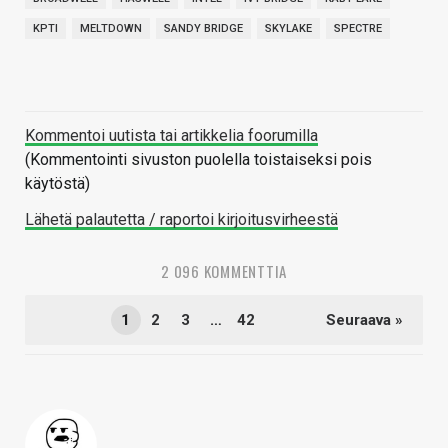
KPTI
MELTDOWN
SANDY BRIDGE
SKYLAKE
SPECTRE
Kommentoi uutista tai artikkelia foorumilla
(Kommentointi sivuston puolella toistaiseksi pois
käytöstä)
Lähetä palautetta / raportoi kirjoitusvirheestä
2 096 KOMMENTTIA
1
2
3
…
42
Seuraava »