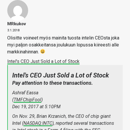
MRkukov
3.1.2018
Olisitte voineet myös mainita tuosta intelin CEOsta joka
myi paljon osakkeitansa joulukuun lopussa kiireesti alle
markkinahinnan.
Intel's CEO Just Sold a Lot of Stock
Intel's CEO Just Sold a Lot of Stock
Pay attention to these transactions.
Ashraf Eassa
(
TMFChipFool
)
Dec 19, 2017 at 5:10PM
On Nov. 29, Brian Krzanich, the CEO of chip giant
Intel (
NASDAQ:INTC
), reported several transactions