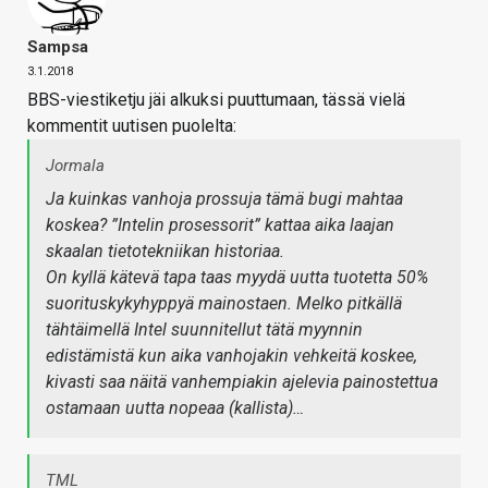
Sampsa
3.1.2018
BBS-viestiketju jäi alkuksi puuttumaan, tässä vielä
kommentit uutisen puolelta:
Jormala
Ja kuinkas vanhoja prossuja tämä bugi mahtaa
koskea? ”Intelin prosessorit” kattaa aika laajan
skaalan tietotekniikan historiaa.
On kyllä kätevä tapa taas myydä uutta tuotetta 50%
suorituskykyhyppyä mainostaen. Melko pitkällä
tähtäimellä Intel suunnitellut tätä myynnin
edistämistä kun aika vanhojakin vehkeitä koskee,
kivasti saa näitä vanhempiakin ajelevia painostettua
ostamaan uutta nopeaa (kallista)…
TML