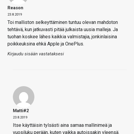
Reason
23.8.2019
Toi malliston selkeyttäminen tuntuu olevan mahdoton
tehtävä, kun jatkuvasti pitää julkaista uusia malleja. Ja
tuohan koskee lähes kaikkia valmistajia, jonkinlaisina
poikkeuksina ehkä Apple ja OnePlus.
Kirjaudu sisään vastataksesi
Matti#2
23.8.2019
Itse käyttäisin tylsästi aina samaa mallinimeä ja
vuosiluku perään, kuten vaikka autoissakin yleensä.