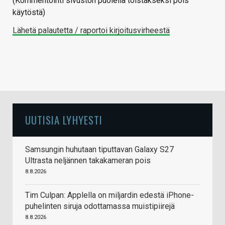
(Kommentointi sivuston puolella toistakseksi pois
käytöstä)
Lähetä palautetta / raportoi kirjoitusvirheestä
UUTISIA LYHYESTI
Samsungin huhutaan tiputtavan Galaxy S27
Ultrasta neljännen takakameran pois
8.8.2026
Tim Culpan: Applella on miljardin edestä iPhone-
puhelinten siruja odottamassa muistipiirejä
8.8.2026