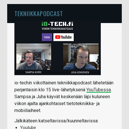
TEKNIIKKAPODCAST
io-techin viikottainen tekniikkapodcast lähetetään
perjantaisin klo 15 live-lähetyksenä
YouTubessa
.
Sampsa ja Juha käyvät keskenään läpi kuluneen
viikon ajalta ajankohtaiset tietotekniikka- ja
mobiiliaiheet.
Jälkikäteen katseltavissa/kuunneltavissa:
Youtube