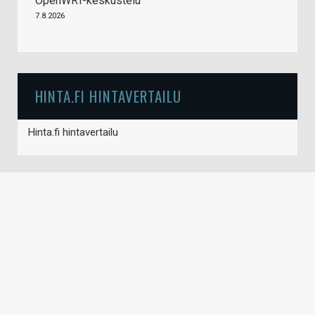
OpenWRT-keskustelu
7.8.2026
HINTA.FI HINTAVERTAILU
Hinta.fi hintavertailu