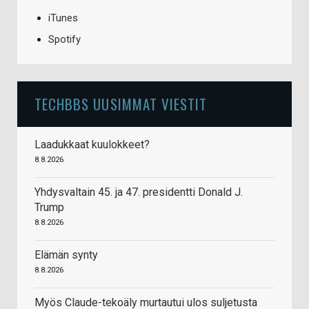
iTunes
Spotify
TECHBBS UUSIMMAT VIESTIT
Laadukkaat kuulokkeet?
8.8.2026
Yhdysvaltain 45. ja 47. presidentti Donald J.
Trump
8.8.2026
Elämän synty
8.8.2026
Myös Claude-tekoäly murtautui ulos suljetusta