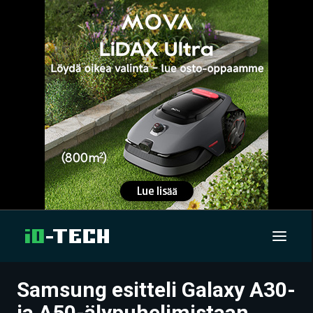
Samsung esitteli Galaxy A30-
UUTISET
ja A50-älypuhelimistaan