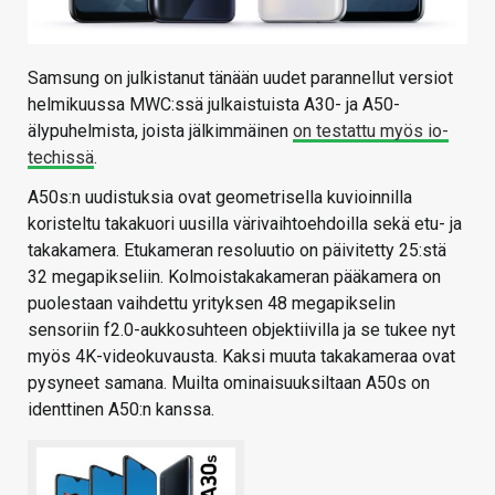
Samsung on julkistanut tänään uudet parannellut versiot
helmikuussa MWC:ssä julkaistuista A30- ja A50-
älypuhelmista, joista jälkimmäinen
on testattu myös io-
techissä
.
A50s:n uudistuksia ovat geometrisella kuvioinnilla
koristeltu takakuori uusilla värivaihtoehdoilla sekä etu- ja
takakamera. Etukameran resoluutio on päivitetty 25:stä
32 megapikseliin. Kolmoistakakameran pääkamera on
puolestaan vaihdettu yrityksen 48 megapikselin
sensoriin f2.0-aukkosuhteen objektiivilla ja se tukee nyt
myös 4K-videokuvausta. Kaksi muuta takakameraa ovat
pysyneet samana. Muilta ominaisuuksiltaan A50s on
identtinen A50:n kanssa.