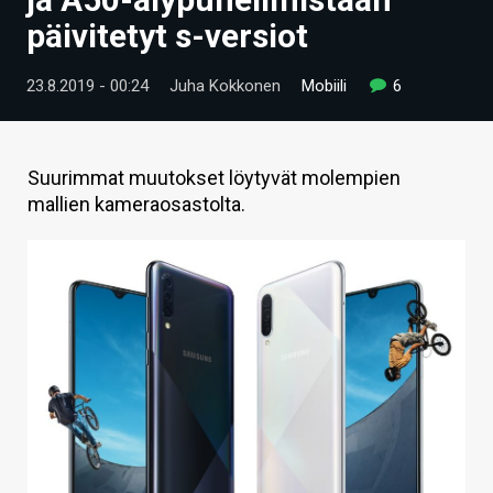
ARTIKKELIT
päivitetyt s-versiot
VIDEOT
23.8.2019 - 00:24
Juha Kokkonen
Mobiili
6
TECHBBS
TIETOA
Suurimmat muutokset löytyvät molempien
mallien kameraosastolta.
HINTA.FI
KAUPPA
VAIHDA TEEMA
HAKU