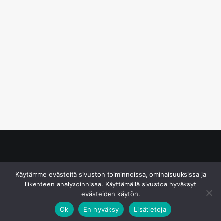
© S&J Media Oy
Käytämme evästeitä sivuston toiminnoissa, ominaisuuksissa ja
liikenteen analysoinnissa. Käyttämällä sivustoa hyväksyt
evästeiden käytön.
Ok
En hyväksy
Lisätietoja