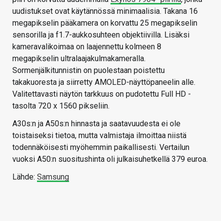
uudistukset ovat käytännössä minimaalisia. Takana 16
megapikselin pääkamera on korvattu 25 megapikselin
sensorilla ja f1.7-aukkosuhteen objektiivilla. Lisäksi
kameravalikoimaa on laajennettu kolmeen 8
megapikselin ultralaajakulmakameralla.
Sormenjälkitunnistin on puolestaan poistettu
takakuoresta ja siirretty AMOLED-näyttöpaneelin alle.
Valitettavasti näytön tarkkuus on pudotettu Full HD -
tasolta 720 x 1560 pikseliin.
A30s:n ja A50s:n hinnasta ja saatavuudesta ei ole
toistaiseksi tietoa, mutta valmistaja ilmoittaa niistä
todennäköisesti myöhemmin paikallisesti. Vertailun
vuoksi A50:n suositushinta oli julkaisuhetkellä 379 euroa.
Lähde:
Samsung