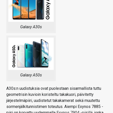
Galaxy A30s
Galaxy A50s
A30s:n uudistuksia ovat puolestaan sisarmallista tuttu
geometrisin kuvioin koristeltu takakuori, päivitetty
järjestelmäpiiri, uudistetut takakamerat sekä muutettu
sormenjälkitunnistimen toteutus. Aiempi Exynos 7885 -
piiri on korvattu uudemmalla
Exynos 7904 -piirillä
, jonka