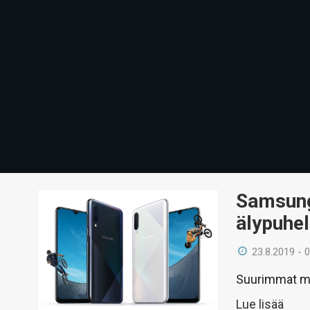
Samsung 
älypuhel
23.8.2019 - 
Suurimmat mu
Lue lisää