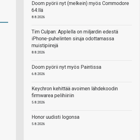
Doom pyörii nyt (melkein) myös Commodore
64:llä
8.8.2026
Tim Culpan: Applella on miljardin edestä
iPhone-puhelinten siruja odottamassa
muistipiirejä
8.8.2026
Doom pyörii nyt myös Paintissa
6.8.2026
Keychron kehittää avoimen lähdekoodin
firmwarea pelihiiriin
5.8.2026
Honor uudisti logonsa
5.8.2026