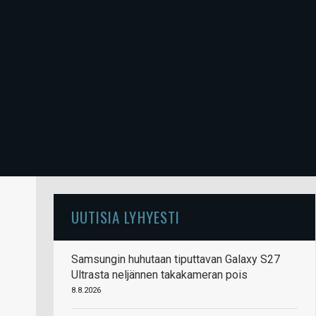
UUTISIA LYHYESTI
Samsungin huhutaan tiputtavan Galaxy S27
Ultrasta neljännen takakameran pois
8.8.2026