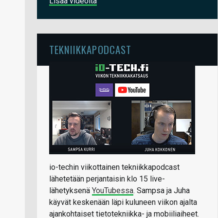
Lisää videoita
TEKNIIKKAPODCAST
io-techin viikottainen tekniikkapodcast
lähetetään perjantaisin klo 15 live-
lähetyksenä
YouTubessa
. Sampsa ja Juha
käyvät keskenään läpi kuluneen viikon ajalta
ajankohtaiset tietotekniikka- ja mobiiliaiheet.