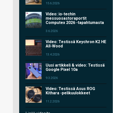
15.6.2026
Video: io-techin
messuosastoraportit
Computex 2026 -tapahtumasta
3.6.2026
Video: Testissä Keychron K2 HE
All-Wood
13.4.2026
Uusi artikkeli & video: Testissä
Google Pixel 10a
9.3.2026
Video: Testissä Asus ROG
Kithara -pelikuulokkeet
11.2.2026