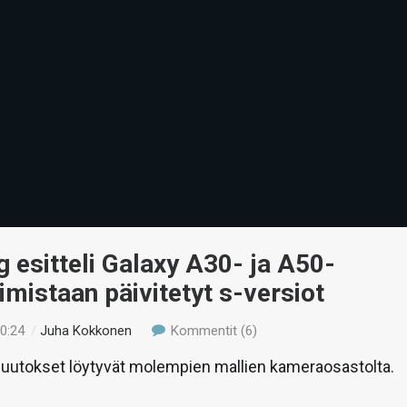
esitteli Galaxy A30- ja A50-
imistaan päivitetyt s-versiot
00:24
/
Juha Kokkonen
Kommentit (6)
utokset löytyvät molempien mallien kameraosastolta.