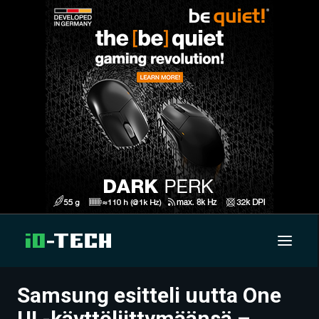
Samsung esitteli uutta One
UUTISET
UI -käyttöliittymäänsä –