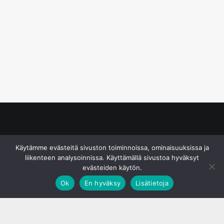
© S&J Media Oy
Käytämme evästeitä sivuston toiminnoissa, ominaisuuksissa ja
liikenteen analysoinnissa. Käyttämällä sivustoa hyväksyt
evästeiden käytön.
Ok
En hyväksy
Lisätietoja
;