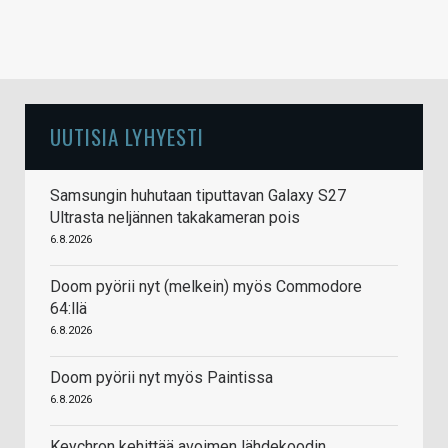
UUTISIA LYHYESTI
Samsungin huhutaan tiputtavan Galaxy S27
Ultrasta neljännen takakameran pois
6.8.2026
Doom pyörii nyt (melkein) myös Commodore
64:llä
6.8.2026
Doom pyörii nyt myös Paintissa
6.8.2026
Keychron kehittää avoimen lähdekoodin