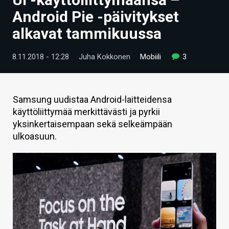
ARTIKKELIT
Android Pie -päivitykset
alkavat tammikuussa
VIDEOT
TECHBBS
8.11.2018 - 12:28
Juha Kokkonen
Mobiili
3
TIETOA
HINTA.FI
Samsung uudistaa Android-laitteidensa
käyttöliittymää merkittävästi ja pyrkii
KAUPPA
yksinkertaisempaan sekä selkeämpään
ulkoasuun.
VAIHDA TEEMA
HAKU