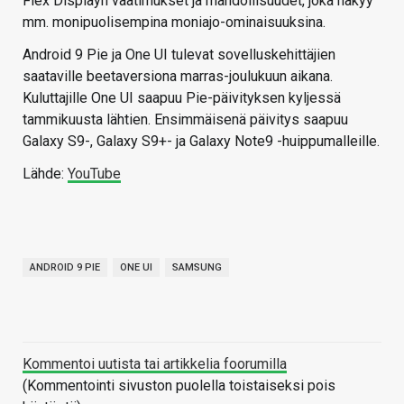
Flex Displayn vaatimukset ja mahdollisuudet, joka näkyy
mm. monipuolisempina moniajo-ominaisuuksina.
Android 9 Pie ja One UI tulevat sovelluskehittäjien
saataville beetaversiona marras-joulukuun aikana.
Kuluttajille One UI saapuu Pie-päivityksen kyljessä
tammikuusta lähtien. Ensimmäisenä päivitys saapuu
Galaxy S9-, Galaxy S9+- ja Galaxy Note9 -huippumalleille.
Lähde:
YouTube
ANDROID 9 PIE
ONE UI
SAMSUNG
Kommentoi uutista tai artikkelia foorumilla
(Kommentointi sivuston puolella toistaiseksi pois