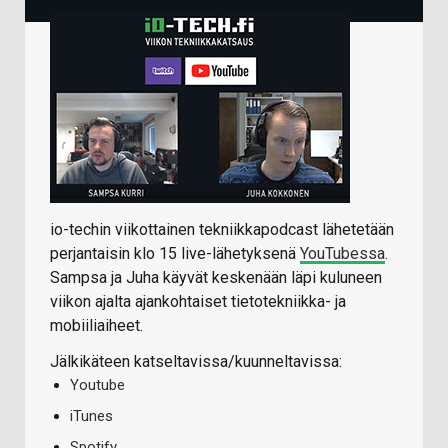
io-techin viikottainen tekniikkapodcast lähetetään
perjantaisin klo 15 live-lähetyksenä
YouTubessa
.
Sampsa ja Juha käyvät keskenään läpi kuluneen
viikon ajalta ajankohtaiset tietotekniikka- ja
mobiiliaiheet.
Jälkikäteen katseltavissa/kuunneltavissa:
Youtube
iTunes
Spotify