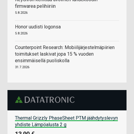
firmwarea pelihiiriin
5.8.2026
Honor uudisti logonsa
5.8.2026
Counterpoint Research: Mobiilijärjestelmäpiirien
toimitukset laskivat jopa 15 % vuoden
ensimmäisellä puoliskolla
31.7.2026
Thermal Grizzly PhaseSheet PTM jäähdytyslevyn
yhdiste Lämpöalusta 2 g