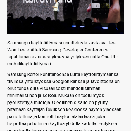
Samsungin käyttöliittymäsuunnittelusta vastaava Jee
Won Lee esitteli Samsung Developer Conference -
tapahtuman avausesityksessä yrityksen uutta One UI -
mobiilikäyttöliittymää.
Samsung kertoi kehittäneensa uutta käyttöliittymäänsä
tiiviissä yhteistyössä Googlen kanssa ja tavoitteena on
ollut tehdä siitä visuaalisesti mahdollisimman
minimalistinen ja selkeä. Mukaan on tuotu myös
pyöristettyjä muotoja. Oleellinen sisältö on pyritty
pitämään käyttäjän fokuksen keskiossä näytön yläosaan
painotettuna ja kontrollit näytön alalaidassa, joka
helpottaa puhelimen käyttöä yhdellä kädellä. Esityksen
perusteella luvassa on myös monien toivoma tumma