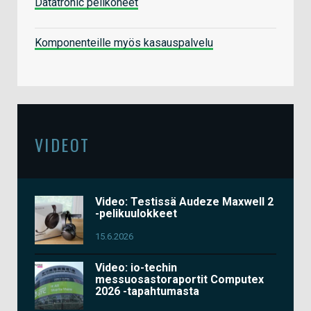
Datatronic pelikoneet
Komponenteille myös kasauspalvelu
VIDEOT
Video: Testissä Audeze Maxwell 2
-pelikuulokkeet
15.6.2026
Video: io-techin
messuosastoraportit Computex
2026 -tapahtumasta