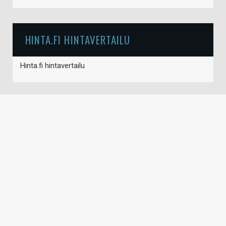
HINTA.FI HINTAVERTAILU
Hinta.fi hintavertailu