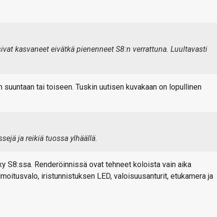
ivat kasvaneet eivätkä pienenneet S8:n verrattuna. Luultavasti
n suuntaan tai toiseen. Tuskin uutisen kuvakaan on lopullinen
ssejä ja reikiä tuossa ylhäällä.
xy S8:ssa. Renderöinnissä ovat tehneet koloista vain aika
lmoitusvalo, iristunnistuksen LED, valoisuusanturit, etukamera ja