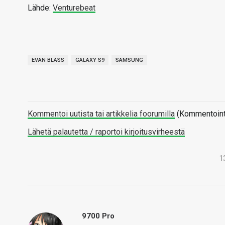
Lähde:
Venturebeat
EVAN BLASS
GALAXY S9
SAMSUNG
Kommentoi uutista tai artikkelia foorumilla
(Kommentointi 
Lähetä palautetta / raportoi kirjoitusvirheestä
1
9700 Pro