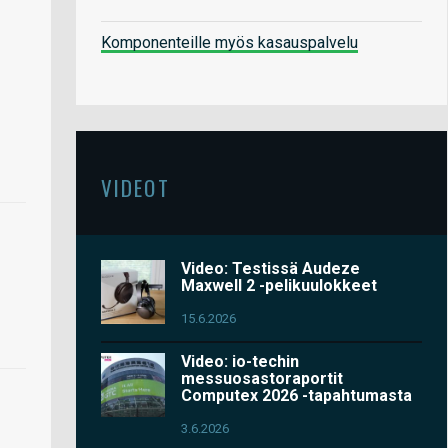
Komponenteille myös kasauspalvelu
VIDEOT
Video: Testissä Audeze
Maxwell 2 -pelikuulokkeet
15.6.2026
Video: io-techin
messuosastoraportit
Computex 2026 -tapahtumasta
3.6.2026