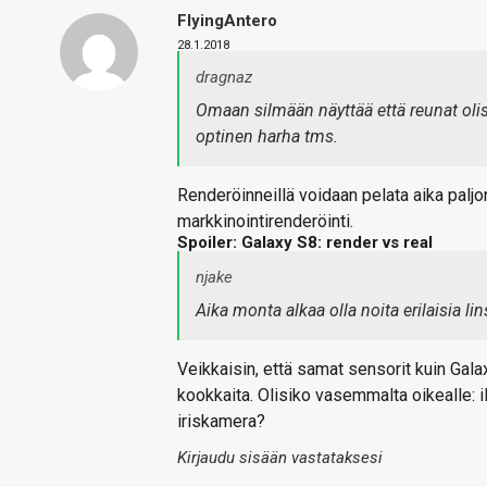
FlyingAntero
28.1.2018
dragnaz
Omaan silmään näyttää että reunat olis
optinen harha tms.
Renderöinneillä voidaan pelata aika paljo
markkinointirenderöinti.
Spoiler: Galaxy S8: render vs real
njake
Aika monta alkaa olla noita erilaisia lin
Veikkaisin, että samat sensorit kuin Gala
kookkaita. Olisiko vasemmalta oikealle: i
iriskamera?
Kirjaudu sisään vastataksesi