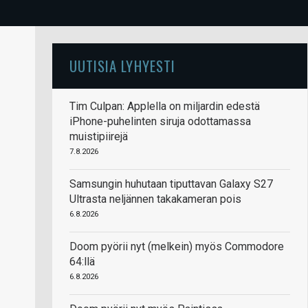
UUTISIA LYHYESTI
Tim Culpan: Applella on miljardin edestä
iPhone-puhelinten siruja odottamassa
muistipiirejä
7.8.2026
Samsungin huhutaan tiputtavan Galaxy S27
Ultrasta neljännen takakameran pois
6.8.2026
Doom pyörii nyt (melkein) myös Commodore
64:llä
6.8.2026