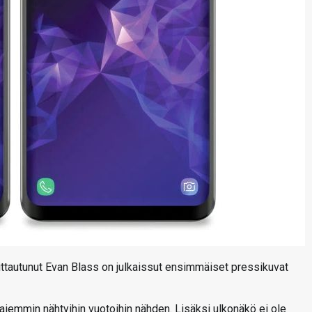
ittautunut Evan Blass on julkaissut ensimmäiset pressikuvat
a aiemmin nähtyihin vuotoihin nähden. Lisäksi ulkonäkö ei ole