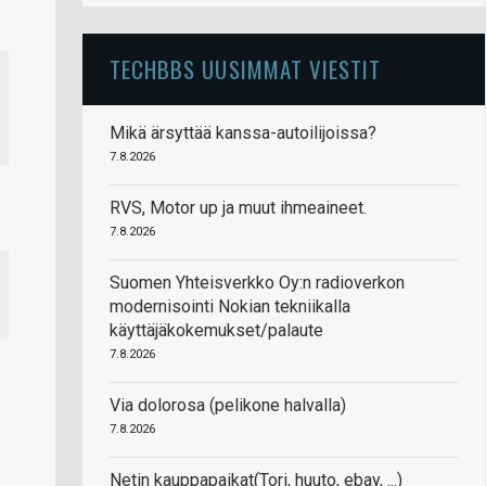
TECHBBS UUSIMMAT VIESTIT
Mikä ärsyttää kanssa-autoilijoissa?
7.8.2026
RVS, Motor up ja muut ihmeaineet.
7.8.2026
Suomen Yhteisverkko Oy:n radioverkon
modernisointi Nokian tekniikalla
käyttäjäkokemukset/palaute
7.8.2026
Via dolorosa (pelikone halvalla)
7.8.2026
Netin kauppapaikat(Tori, huuto, ebay, ...)