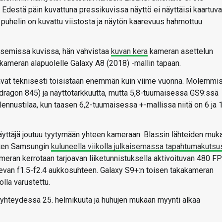
. Edestä päin kuvattuna pressikuvissa näyttö ei näyttäisi kaartuv
a puhelin on kuvattu viistosta ja näytön kaarevuus hahmottuu
aisemissa kuvissa, hän vahvistaa
kuvan kera
kameran asettelun
kameran alapuolelle Galaxy A8 (2018) -mallin tapaan.
eavat teknisesti toisistaan enemmän kuin viime vuonna. Molemmi
dragon 845) ja näyttötarkkuutta, mutta 5,8-tuumaisessa GS9:ssä
lennustilaa, kun taasen 6,2-tuumaisessa +-mallissa niitä on 6 ja 
yttäjä joutuu tyytymään yhteen kameraan. Blassin lähteiden muk
kuten Samsungin
kuluneella viikolla julkaisemassa tapahtumakuts
meran kerrotaan tarjoavan liiketunnistuksella aktivoituvan 480 F
van f1.5-f2.4 aukkosuhteen. Galaxy S9+:n toisen takakameran
lla varustettu.
hteydessä 25. helmikuuta ja huhujen mukaan myynti alkaa