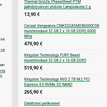
Thermal Grizzly PhaseSheet PTM
an
jäähdytyslevyn yhdiste Lämpöalusta 2 g
13,90 €
Corsair Vengeance CMK32GX5M2B6000C38
muistimoduuli 32 GB 2 x 16 GB DDR5 6000
MHz
ssa
479,90 €
128
Kingston Technology FURY Beast
muistimoduuli 32 GB 2 x 16 GB DDR5
aan
519,90 €
ussa
PS
Kingston Technology NV3 2 TB M.2 PCI
Express 4.0 NVMe 3D NAND
265,90 €
Datatronic pelikoneet