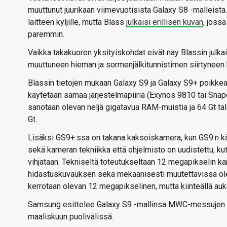
muuttunut juurikaan viimevuotisista Galaxy S8 -malleista
laitteen kyljille, mutta Blass
julkaisi erillisen kuvan
, joss
paremmin.
Vaikka takakuoren yksityiskohdat eivät näy Blassin julk
muuttuneen hieman ja sormenjälkitunnistimen siirtyneen 
Blassin tietojen mukaan Galaxy S9 ja Galaxy S9+ poikk
käytetään samaa järjestelmäpiiriä (Exynos 9810 tai Snap
sanotaan olevan neljä gigatavua RAM-muistia ja 64 Gt tal
Gt.
Lisäksi GS9+:ssa on takana kaksoiskamera, kun GS9:n kä
sekä kameran tekniikka että ohjelmisto on uudistettu, 
vihjataan. Tekniseltä toteutukseltaan 12 megapikselin ka
hidastuskuvauksen sekä mekaanisesti muutettavissa ole
kerrotaan olevan 12 megapikselinen, mutta kiinteällä auko
Samsung esittelee Galaxy S9 -mallinsa MWC-messujen y
maaliskuun puolivälissä.