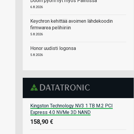
Doom pyörii nyt myös Paintissa
6.8.2026
Keychron kehittää avoimen lähdekoodin
firmwarea pelihiiriin
5.8.2026
Honor uudisti logonsa
5.8.2026
Kingston Technology NV3 1 TB M.2 PCI
Express 4.0 NVMe 3D NAND
158,90 €