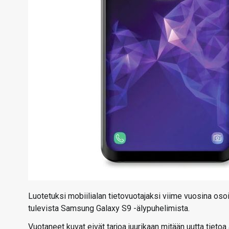
Luotetuksi mobiilialan tietovuotajaksi viime vuosina oso
tulevista Samsung Galaxy S9 -älypuhelimista.
Vuotaneet kuvat eivät tarjoa juurikaan mitään uutta tieto