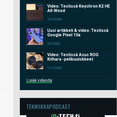
Video: Testissä Keychron K2 HE
All-Wood
13.4.2026
Uusi artikkeli & video: Testissä
Google Pixel 10a
9.3.2026
Video: Testissä Asus ROG
Kithara -pelikuulokkeet
11.2.2026
Lisää videoita
TEKNIIKKAPODCAST