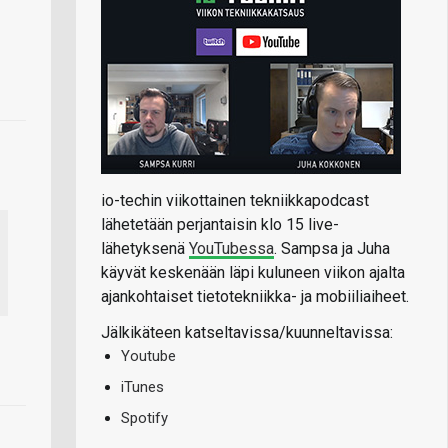
io-techin viikottainen tekniikkapodcast
lähetetään perjantaisin klo 15 live-
lähetyksenä
YouTubessa
. Sampsa ja Juha
käyvät keskenään läpi kuluneen viikon ajalta
ajankohtaiset tietotekniikka- ja mobiiliaiheet.
Jälkikäteen katseltavissa/kuunneltavissa:
Youtube
iTunes
Spotify