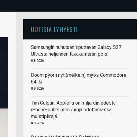
UUTISIA LYHYESTI
Samsungin huhutaan tiputtavan Galaxy S27
Ultrasta neljännen takakameran pois
8.8.2026
Doom pyörii nyt (melkein) myös Commodore
64:llä
8.8.2026
Tim Culpan: Applella on miljardin edestä
iPhone-puhelinten siruja odottamassa
muistipiirejä
8.8.2026