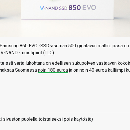
stun Samsung 860 EVO -SSD-aseman 500 gigatavun mallin, jossa on
V-NAND -muistipiirit (TLC).
teissä vertailukohtana on edellisen sukupolven vastaavan kokoi
O maksaa Suomessa
noin 180 euroa
ja on noin 40 euroa kalliimpi k
sivuston puolella toistaiseksi pois käytöstä)