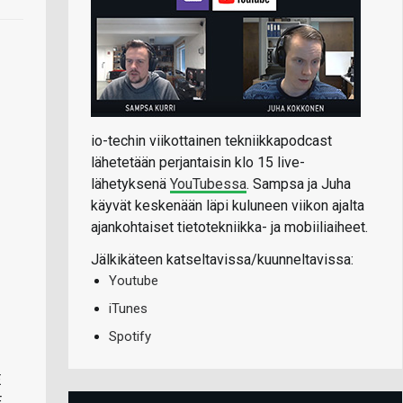
io-techin viikottainen tekniikkapodcast
lähetetään perjantaisin klo 15 live-
lähetyksenä
YouTubessa
. Sampsa ja Juha
käyvät keskenään läpi kuluneen viikon ajalta
ajankohtaiset tietotekniikka- ja mobiiliaiheet.
Jälkikäteen katseltavissa/kuunneltavissa:
Youtube
iTunes
Spotify
E
E