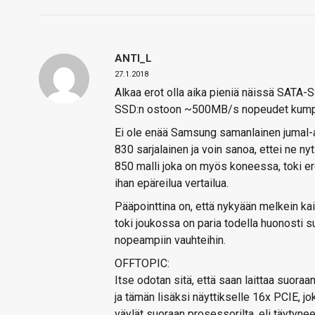
ANTI_L
27.1.2018
Alkaa erot olla aika pieniä näissä SATA-SSD
SSD:n ostoon ~500MB/s nopeudet kumpaank
Ei ole enää Samsung samanlainen jumal-a
830 sarjalainen ja voin sanoa, ettei ne ny
850 malli joka on myös koneessa, toki er
ihan epäreilua vertailua.
Pääpointtina on, että nykyään melkein ka
toki joukossa on paria todella huonosti s
nopeampiin vauhteihin.
OFFTOPIC:
Itse odotan sitä, että saan laittaa suora
ja tämän lisäksi näyttikselle 16x PCIE, j
väylät suoraan prosessorilta, eli täytyne