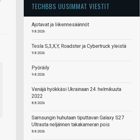
TECHBBS UUSIMMAT VIESTIT
Ajotavat ja liikennesäännöt
9.8.2026
Tesla S,3,X,Y, Roadster ja Cybertruck yleistä
9.8.2026
Pyöräily
9.8.2026
Venäjä hyökkäsi Ukrainaan 24. helmikuuta
2022
8.8.2026
Samsungin huhutaan tiputtavan Galaxy S27
Ultrasta neljännen takakameran pois
8.8.2026