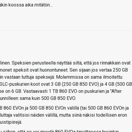
äkin koossa aika mitätön…
nen. Speksien perusteella näyttää siltä, että jos rinnakkain ovat
onet speksit ovat huonontuneet. Sen sijaan jos vertaa 250 GB
n vastaan tuttuja speksejä: Molemmissa on sama ilmoitettu
. SLC-puskurien koot ovat 3 GB (250 GB 850 EVO) ja 4 GB (500 GB
 on 6 GB. Vastaavasti 1 TB 860 EVO on puskurien ja "After
uunnilleen sama kuin 500 GB 850 EVO.
 TB 860 EVOn ja 500 GB 850 EVOn välillä (tai 500 GB 860 EVOn ja
uttaja valitsisi näiden välillä, mutta siinä näkisi todellisen eron
istipiirejä.
u siihen, että se voi myydä 860 EVOa tarvittaessa hyvinkin