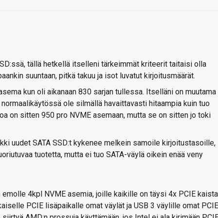
:ssä, tällä hetkellä itselleni tärkeimmät kriteerit taitaisi olla
in suuntaan, pitkä takuu ja isot luvatut kirjoitusmäärät.
sema kun oli aikanaan 830 sarjan tullessa. Itselläni on muutama
t normaalikäytössä ole silmällä havaittavasti hitaampia kuin tuo
oa on sitten 950 pro NVME asemaan, mutta se on sitten jo toki
ikki uudet SATA SSD:t kykenee melkein samoile kirjoitustasoille,
uoriutuvaa tuotetta, mutta ei tuo SATA-väylä oikein enää veny
an emolle 4kpl NVME asemia, joille kaikille on täysi 4x PCIE kaista
okaiselle PCIE lisäpaikalle omat väylät ja USB 3 väylille omat PCI
e siirtyä AMD:n prossuja käyttämään, jos Intel ei ala kirimään PCI