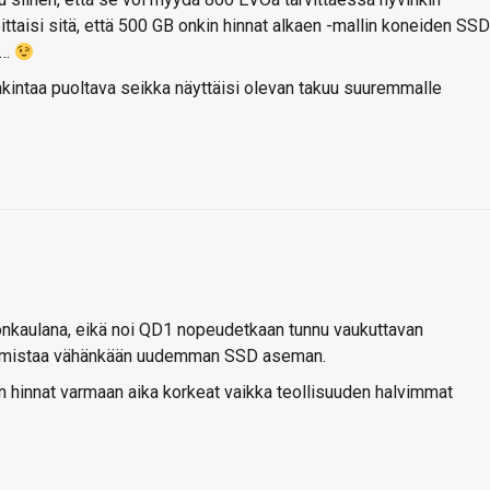
oittaisi sitä, että 500 GB onkin hinnat alkaen -mallin koneiden SSD
a…
kintaa puoltava seikka näyttäisi olevan takuu suuremmalle
lonkaulana, eikä noi QD1 nopeudetkaan tunnu vaukuttavan
 omistaa vähänkään uudemman SSD aseman.
n hinnat varmaan aika korkeat vaikka teollisuuden halvimmat