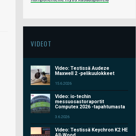
VIDEOT
Video: Testissä Audeze
Maxwell 2 -pelikuulokkeet
15.6.2026
Video: io-techin
messuosastoraportit
Computex 2026 -tapahtumasta
3.6.2026
Video: Testissä Keychron K2 HE
All-Wood