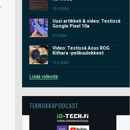
-
13.4.2026
Uusi artikkeli & video: Testissä
Google Pixel 10a
9.3.2026
Video: Testissä Asus ROG
Kithara -pelikuulokkeet
11.2.2026
Lisää videoita
TEKNIIKKAPODCAST