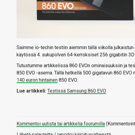
Saimme io-techin testiin aiemmin tällä viikolla julkai
käytössä 4. sukupolven 64-kerroksiset 256 gigabitin 3D 
Tutustumme artikkelissa 860 EVOn ominaisuuksiin ja tes
850 EVO -asema. Tällä hetkellä 500 gigatavun 860 EV
140 euron hintainen
850 EVO.
Lue artikkeli:
Testissä Samsung 860 EVO
Kommentoi uutista tai artikkelia foorumilla
(Kommentointi 
Lähetä palautetta / raportoi kirjoitusvirheestä