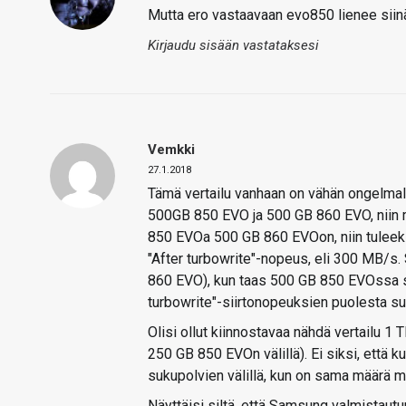
Mutta ero vastaavaan evo850 lienee siin
Kirjaudu sisään vastataksesi
Vemkki
27.1.2018
Tämä vertailu vanhaan on vähän ongelmalli
500GB 850 EVO ja 500 GB 860 EVO, niin m
850 EVOa 500 GB 860 EVOon, niin tuleeki
"After turbowrite"-nopeus, eli 300 MB/s
860 EVO), kun taas 500 GB 850 EVOssa se
turbowrite"-siirtonopeuksien puolesta s
Olisi ollut kiinnostavaa nähdä vertailu 1
250 GB 850 EVOn välillä). Ei siksi, että kul
sukupolvien välillä, kun on sama määrä mu
Näyttäisi siltä, että Samsung valmistautu