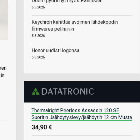
Doom pyörii nyt myös Paintissa
6.8.2026
Keychron kehittää avoimen lähdekoodin
firmwarea pelihiiriin
5.8.2026
Honor uudisti logonsa
5.8.2026
nen
uin
Thermalright Peerless Assassin 120 SE
Suoritin Jäähdytyslevy/jäähdytin 12 cm Musta
34,90 €