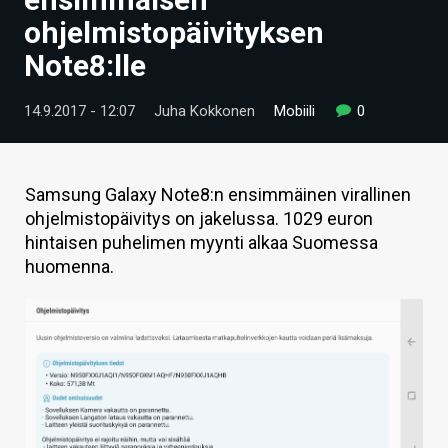
ARTIKKELIT
ohjelmistopäivityksen
Note8:lle
VIDEOT
TECHBBS
14.9.2017 - 12:07
Juha Kokkonen
Mobiili
0
TIETOA
HINTA.FI
Samsung Galaxy Note8:n ensimmäinen virallinen
ohjelmistopäivitys on jakelussa. 1029 euron
KAUPPA
hintaisen puhelimen myynti alkaa Suomessa
huomenna.
VAIHDA TEEMA
HAKU