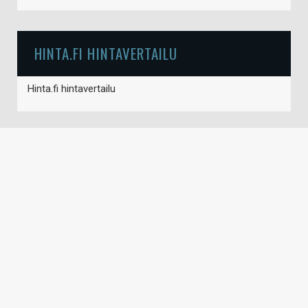
HINTA.FI HINTAVERTAILU
Hinta.fi hintavertailu