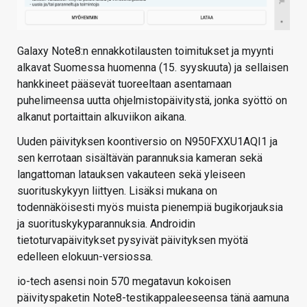
Galaxy Note8:n ennakkotilausten toimitukset ja myynti
alkavat Suomessa huomenna (15. syyskuuta) ja sellaisen
hankkineet pääsevät tuoreeltaan asentamaan
puhelimeensa uutta ohjelmistopäivitystä, jonka syöttö on
alkanut portaittain alkuviikon aikana.
Uuden päivityksen koontiversio on N950FXXU1AQI1 ja
sen kerrotaan sisältävän parannuksia kameran sekä
langattoman latauksen vakauteen sekä yleiseen
suorituskykyyn liittyen. Lisäksi mukana on
todennäköisesti myös muista pienempiä bugikorjauksia
ja suorituskykyparannuksia. Androidin
tietoturvapäivitykset pysyivät päivityksen myötä
edelleen elokuun-versiossa.
io-tech asensi noin 570 megatavun kokoisen
päivityspaketin Note8-testikappaleeseensa tänä aamuna