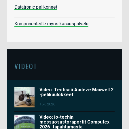
Datatronic pelikoneet
Komponenteille myös kasauspalvelu
VIDEOT
Video: Testissä Audeze Maxwell 2
-pelikuulokkeet
15.6.2026
Video: io-techin
messuosastoraportit Computex
2026 -tapahtumasta