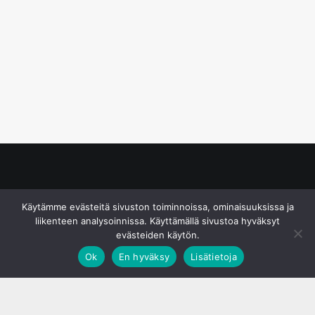
© S&J Media Oy
Käytämme evästeitä sivuston toiminnoissa, ominaisuuksissa ja
liikenteen analysoinnissa. Käyttämällä sivustoa hyväksyt
evästeiden käytön.
Ok
En hyväksy
Lisätietoja
;