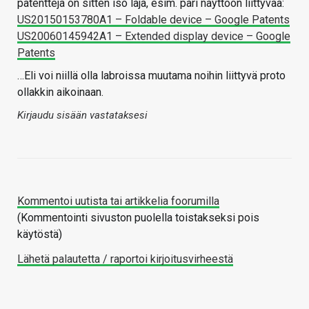
patentteja on sitten iso läjä, esim. pari näyttöön liittyvää:
US20150153780A1 – Foldable device – Google Patents
US20060145942A1 – Extended display device – Google
Patents
…Eli voi niillä olla labroissa muutama noihin liittyvä proto
ollakkin aikoinaan.
Kirjaudu sisään vastataksesi
Kommentoi uutista tai artikkelia foorumilla
(Kommentointi sivuston puolella toistakseksi pois
käytöstä)
Lähetä palautetta / raportoi kirjoitusvirheestä