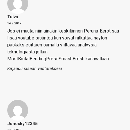
Tulva
14.9.2017
Jos ei muuta, niin ainakin keskilännen Peruna-Eerot saa
lisää youtube sisäntöä kun voivat nitkuttaa näytön
paskaks esittäen samalla viiltävää analyysiä
teknologiasta jollain
MostBrutalBendingPressSmashBrosh kanavallaan
Kirjaudu sisään vastataksesi
Jonesky12345