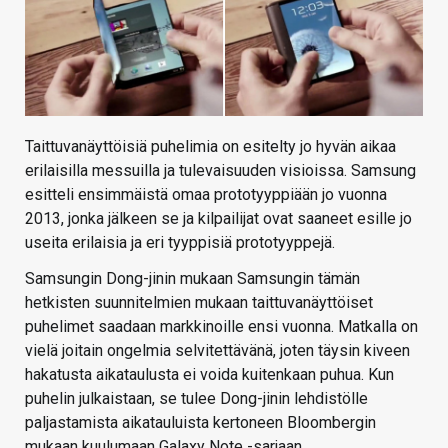
Taittuvanäyttöisiä puhelimia on esitelty jo hyvän aikaa
erilaisilla messuilla ja tulevaisuuden visioissa. Samsung
esitteli ensimmäistä omaa prototyyppiään jo vuonna
2013, jonka jälkeen se ja kilpailijat ovat saaneet esille jo
useita erilaisia ja eri tyyppisiä prototyyppejä.
Samsungin Dong-jinin mukaan Samsungin tämän
hetkisten suunnitelmien mukaan taittuvanäyttöiset
puhelimet saadaan markkinoille ensi vuonna. Matkalla on
vielä joitain ongelmia selvitettävänä, joten täysin kiveen
hakatusta aikataulusta ei voida kuitenkaan puhua. Kun
puhelin julkaistaan, se tulee Dong-jinin lehdistölle
paljastamista aikatauluista kertoneen Bloombergin
mukaan kuulumaan Galaxy Note -sarjaan.