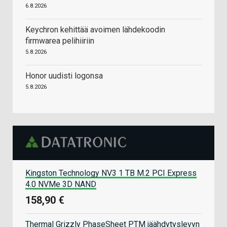
6.8.2026
Keychron kehittää avoimen lähdekoodin
firmwarea pelihiiriin
5.8.2026
Honor uudisti logonsa
5.8.2026
Kingston Technology NV3 1 TB M.2 PCI Express
4.0 NVMe 3D NAND
158,90 €
Thermal Grizzly PhaseSheet PTM jäähdytyslevyn