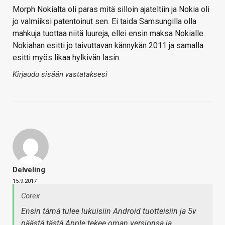
Morph Nokialta oli paras mitä silloin ajateltiin ja Nokia oli
jo valmiiksi patentoinut sen. Ei taida Samsungilla olla
mahkuja tuottaa niitä luureja, ellei ensin maksa Nokialle.
Nokiahan esitti jo taivuttavan kännykän 2011 ja samalla
esitti myös likaa hylkivän lasin.
Kirjaudu sisään vastataksesi
Delveling
15.9.2017
Corex
Ensin tämä tulee lukuisiin Android tuotteisiin ja 5v
päästä tästä Apple tekee oman versionsa ja