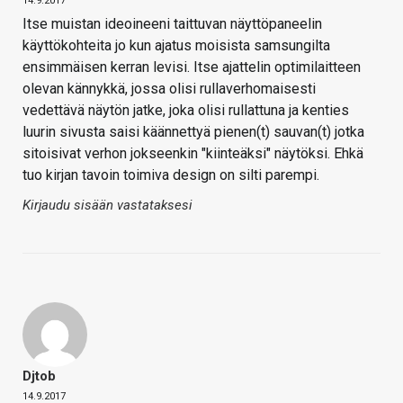
14.9.2017
Itse muistan ideoineeni taittuvan näyttöpaneelin
käyttökohteita jo kun ajatus moisista samsungilta
ensimmäisen kerran levisi. Itse ajattelin optimilaitteen
olevan kännykkä, jossa olisi rullaverhomaisesti
vedettävä näytön jatke, joka olisi rullattuna ja kenties
luurin sivusta saisi käännettyä pienen(t) sauvan(t) jotka
sitoisivat verhon jokseenkin "kiinteäksi" näytöksi. Ehkä
tuo kirjan tavoin toimiva design on silti parempi.
Kirjaudu sisään vastataksesi
Djtob
14.9.2017