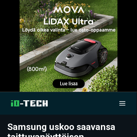
Samsung uskoo saavansa
UUTISET
taittuvanäyttöisen