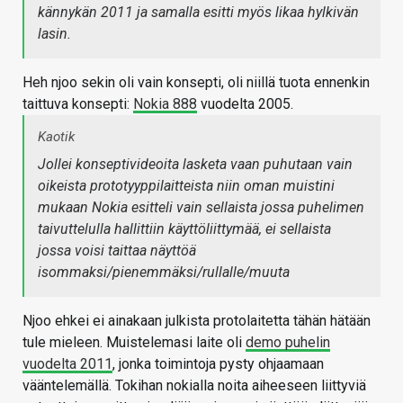
kännykän 2011 ja samalla esitti myös likaa hylkivän
lasin.
Heh njoo sekin oli vain konsepti, oli niillä tuota ennenkin
taittuva konsepti:
Nokia 888
vuodelta 2005.
Kaotik
Jollei konseptivideoita lasketa vaan puhutaan vain
oikeista prototyyppilaitteista niin oman muistini
mukaan Nokia esitteli vain sellaista jossa puhelimen
taivuttelulla hallittiin käyttöliittymää, ei sellaista
jossa voisi taittaa näyttöä
isommaksi/pienemmäksi/rullalle/muuta
Njoo ehkei ei ainakaan julkista protolaitetta tähän hätään
tule mieleen. Muistelemasi laite oli
demo puhelin
vuodelta 2011
, jonka toimintoja pysty ohjaamaan
vääntelemällä. Tokihan nokialla noita aiheeseen liittyviä