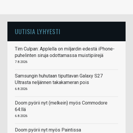
UUTISIA LYHYESTI
Tim Culpan: Applella on miljardin edestä iPhone-
puhelinten siruja odottamassa muistipiirejä
7.8.2026
Samsungin huhutaan tiputtavan Galaxy S27
Ultrasta neljännen takakameran pois
6.8.2026
Doom pyörii nyt (melkein) myös Commodore
64:llä
6.8.2026
Doom pyörii nyt myös Paintissa