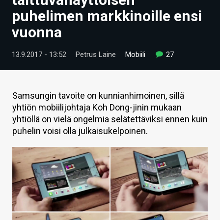
ARTIKKELIT
puhelimen markkinoille ensi
vuonna
VIDEOT
TECHBBS
13.9.2017 - 13:52
Petrus Laine
Mobiili
27
TIETOA
HINTA.FI
Samsungin tavoite on kunnianhimoinen, sillä
yhtiön mobiilijohtaja Koh Dong-jinin mukaan
KAUPPA
yhtiöllä on vielä ongelmia selätettäviksi ennen kuin
puhelin voisi olla julkaisukelpoinen.
VAIHDA TEEMA
HAKU