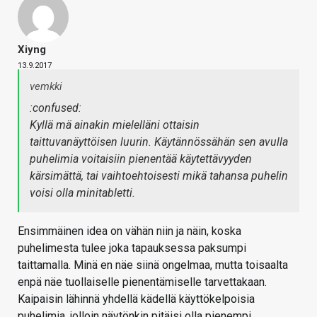
Xiyng
13.9.2017
vemkki
:confused:
Kyllä mä ainakin mielelläni ottaisin
taittuvanäyttöisen luurin. Käytännössähän sen avulla
puhelimia voitaisiin pienentää käytettävyyden
kärsimättä, tai vaihtoehtoisesti mikä tahansa puhelin
voisi olla minitabletti.
Ensimmäinen idea on vähän niin ja näin, koska
puhelimesta tulee joka tapauksessa paksumpi
taittamalla. Minä en näe siinä ongelmaa, mutta toisaalta
enpä näe tuollaiselle pienentämiselle tarvettakaan.
Kaipaisin lähinnä yhdellä kädellä käyttökelpoisia
puhelimia, jolloin näytönkin pitäisi olla pienempi.