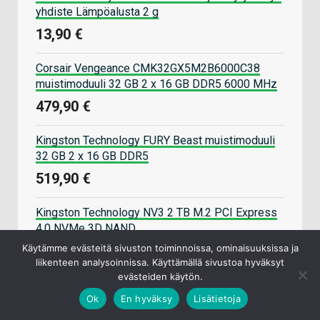
yhdiste Lämpöalusta 2 g
13,90 €
Corsair Vengeance CMK32GX5M2B6000C38
muistimoduuli 32 GB 2 x 16 GB DDR5 6000 MHz
479,90 €
Kingston Technology FURY Beast muistimoduuli
32 GB 2 x 16 GB DDR5
519,90 €
Kingston Technology NV3 2 TB M.2 PCI Express
4.0 NVMe 3D NAND
265,90 €
Käytämme evästeitä sivuston toiminnoissa, ominaisuuksissa ja
liikenteen analysoinnissa. Käyttämällä sivustoa hyväksyt
evästeiden käytön.
Datatronic pelikoneet
Ok
En hyväksy
Lisätietoja