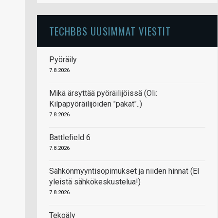
TECHBBS UUSIMMAT VIESTIT
Pyöräily
7.8.2026
Mikä ärsyttää pyöräilijöissä (Oli:
Kilpapyöräilijöiden "pakat"..)
7.8.2026
Battlefield 6
7.8.2026
Sähkönmyyntisopimukset ja niiden hinnat (EI
yleistä sähkökeskustelua!)
7.8.2026
Tekoäly