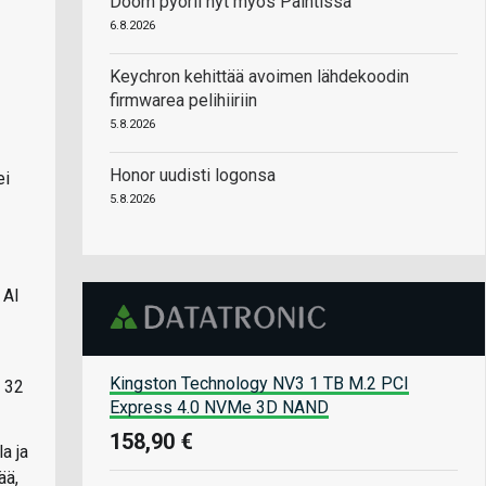
Doom pyörii nyt myös Paintissa
6.8.2026
Keychron kehittää avoimen lähdekoodin
firmwarea pelihiiriin
5.8.2026
Honor uudisti logonsa
ei
5.8.2026
 AI
Kingston Technology NV3 1 TB M.2 PCI
a 32
Express 4.0 NVMe 3D NAND
158,90 €
a ja
ää,