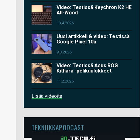
Video: Testissä Keychron K2 HE
All-Wood
13.4.2026
Uusi artikkeli & video: Testissä
Google Pixel 10a
9.3.2026
Video: Testissä Asus ROG
Kithara -pelikuulokkeet
11.2.2026
Lisää videoita
TEKNIIKKAPODCAST