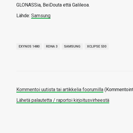
GLONASSia, BeiDouta että Galileoa.
Lähde:
Samsung
EXYNOS 1480
RDNA 3
SAMSUNG
XCLIPSE 530
Kommentoi uutista tai artikkelia foorumilla
(Kommentointi
Lähetä palautetta / raportoi kirjoitusvirheestä