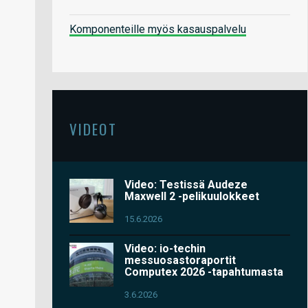
Komponenteille myös kasauspalvelu
VIDEOT
Video: Testissä Audeze
Maxwell 2 -pelikuulokkeet
15.6.2026
Video: io-techin
messuosastoraportit
Computex 2026 -tapahtumasta
3.6.2026