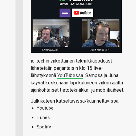
io-techin viikottainen tekniikkapodcast
lähetetään perjantaisin klo 15 live-
lähetyksenä
YouTubessa
. Sampsa ja Juha
käyvät keskenään läpi kuluneen viikon ajalta
ajankohtaiset tietotekniikka- ja mobiiliaiheet.
Jälkikäteen katseltavissa/kuunneltavissa:
Youtube
iTunes
Spotify