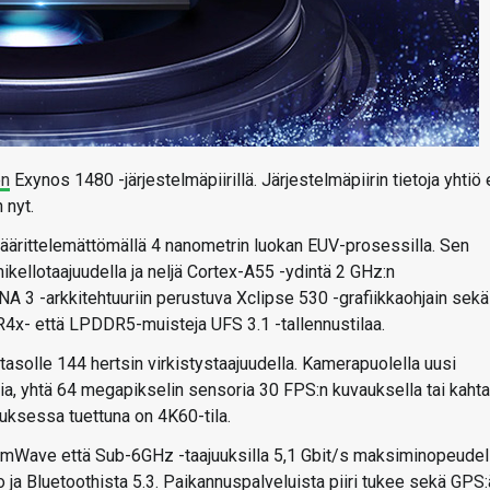
en
Exynos 1480 -järjestelmäpiirillä. Järjestelmäpiirin tietoja yhtiö 
 nyt.
rittelemättömällä 4 nanometrin luokan EUV-prosessilla. Sen
ikellotaajuudella ja neljä Cortex-A55 -ydintä 2 GHz:n
A 3 -arkkitehtuuriin perustuva Xclipse 530 -grafiikkaohjain sekä
x- että LPDDR5-muisteja UFS 3.1 -tallennustilaa.
asolle 144 hertsin virkistystaajuudella. Kamerapuolella uusi
ia, yhtä 64 megapikselin sensoria 30 FPS:n kuvauksella tai kaht
ksessa tuettuna on 4K60-tila.
Wave että Sub-6GHz -taajuuksilla 5,1 Gbit/s maksiminopeudell
o ja Bluetoothista 5.3. Paikannuspalveluista piiri tukee sekä GPS: