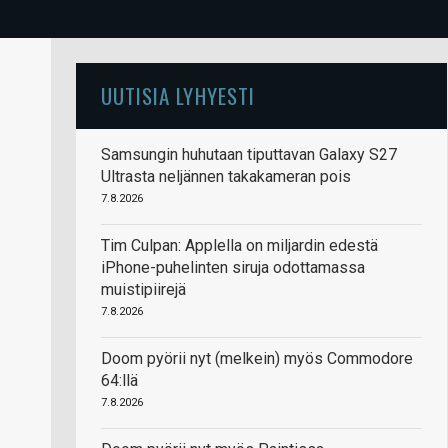
UUTISIA LYHYESTI
Samsungin huhutaan tiputtavan Galaxy S27
Ultrasta neljännen takakameran pois
7.8.2026
Tim Culpan: Applella on miljardin edestä
iPhone-puhelinten siruja odottamassa
muistipiirejä
7.8.2026
Doom pyörii nyt (melkein) myös Commodore
64:llä
7.8.2026