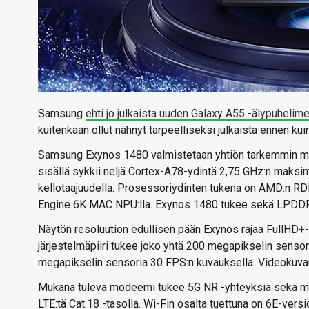
Samsung
ehti jo julkaista uuden Galaxy A55 -älypuhelim
kuitenkaan ollut nähnyt tarpeelliseksi julkaista ennen kuin
Samsung Exynos 1480 valmistetaan yhtiön tarkemmin mää
sisällä sykkii neljä Cortex-A78-ydintä 2,75 GHz:n maksim
kellotaajuudella. Prosessoriydinten tukena on AMD:n RDN
Engine 6K MAC NPU:lla. Exynos 1480 tukee sekä LPDDR4
Näytön resoluution edullisen pään Exynos rajaa FullHD+-t
järjestelmäpiiri tukee joko yhtä 200 megapikselin sensor
megapikselin sensoria 30 FPS:n kuvauksella. Videokuvau
Mukana tuleva modeemi tukee 5G NR -yhteyksiä sekä mm
LTE:tä Cat.18 -tasolla. Wi-Fin osalta tuettuna on 6E-versi