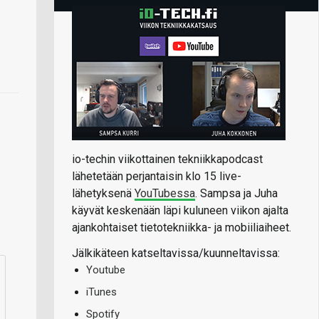
io-techin viikottainen tekniikkapodcast
lähetetään perjantaisin klo 15 live-
lähetyksenä
YouTubessa
. Sampsa ja Juha
käyvät keskenään läpi kuluneen viikon ajalta
ajankohtaiset tietotekniikka- ja mobiiliaiheet.
Jälkikäteen katseltavissa/kuunneltavissa:
Youtube
iTunes
Spotify