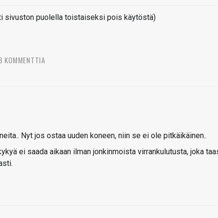
sivuston puolella toistaiseksi pois käytöstä)
8 KOMMENTTIA
neita.. Nyt jos ostaa uuden koneen, niin se ei ole pitkäikäinen..
kykyä ei saada aikaan ilman jonkinmoista virrankulutusta, joka taa
sti.