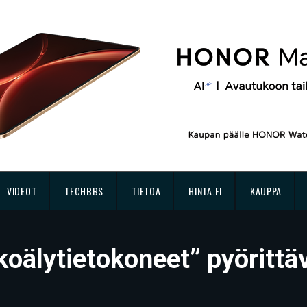
VIDEOT
TECHBBS
TIETOA
HINTA.FI
KAUPPA
oälytietokoneet” pyörittä