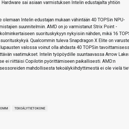
s Hardware sai asiaan varmistuksen Intelin edustajalta yhtiön
lee olemaan Intelin edustajan mukaan vähintään 40 TOPSin NPU-
mistajien suunnitelmiin. AMD on jo varmistanut Strix Point -
 kolminkertaiseen suorituskykyyn nykyisiin nähden, mikä 16 TOP
n suorituskykyä. Qualcommin tuleva Snapdragon X Elite on varuste
en lupausten valossa voinut olla ahdasta 40 TOPSin tavoittamises
äyttävän vaatimukset. Intelin työpöydille suuntaavassa Arrow Lak
ei riittäisi Copilotin pyörittämiseen paikallisesti. AMD:n
ssoreiden mahdollisesta tekoälykiihdyttimestä ei ole vielä tie
COMM
TEKOÄLYTIETOKONE