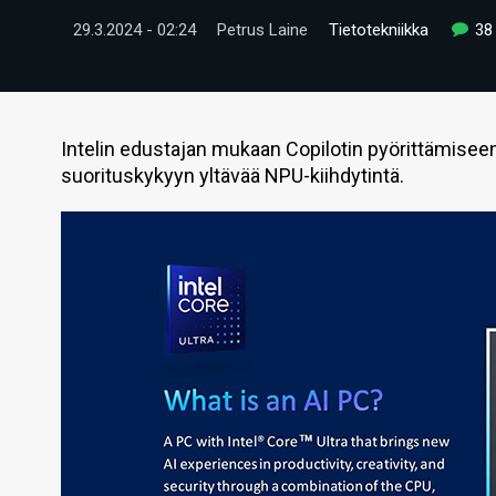
29.3.2024 - 02:24
Petrus Laine
Tietotekniikka
38
Intelin edustajan mukaan Copilotin pyörittämiseen
suorituskykyyn yltävää NPU-kiihdytintä.