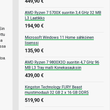
449,90 €
AMD Ryzen 7 5700X suoritin 3,4 GHz 32 MB
L3 Laatikko
194,90 €
Sin
ttu
Microsoft Windows 11 Home sähköinen
sa
lisenssi
essa
135,90 €
toa.
AMD Ryzen 7 9800X3D suoritin 4,7 GHz 96
MB L3 Tray malli Konekasauksiin
439,00 €
Kingston Technology FURY Beast
muistimoduuli 32 GB 2 x 16 GB DDR5
519,90 €