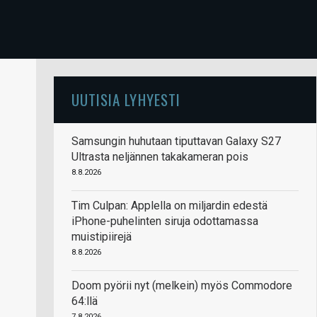
UUTISIA LYHYESTI
Samsungin huhutaan tiputtavan Galaxy S27
Ultrasta neljännen takakameran pois
8.8.2026
Tim Culpan: Applella on miljardin edestä
iPhone-puhelinten siruja odottamassa
muistipiirejä
8.8.2026
Doom pyörii nyt (melkein) myös Commodore
64:llä
7.8.2026