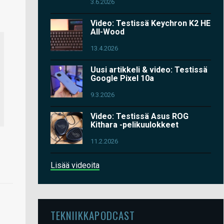
3.6.2026
Video: Testissä Keychron K2 HE
All-Wood
13.4.2026
Uusi artikkeli & video: Testissä
Google Pixel 10a
9.3.2026
Video: Testissä Asus ROG
Kithara -pelikuulokkeet
11.2.2026
Lisää videoita
TEKNIIKKAPODCAST