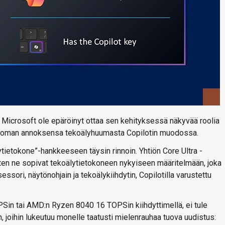
kä Microsoft ole epäröinyt ottaa sen kehityksessä näkyvää roolia
t oman annoksensa tekoälyhuumasta Copilotin muodossa.
ytietokone”-hankkeeseen täysin rinnoin. Yhtiön Core Ultra -
iten ne sopivat tekoälytietokoneen nykyiseen määritelmään, joka
ssori, näytönohjain ja tekoälykiihdytin, Copilotilla varustettu
OPSin tai AMD:n Ryzen 8040 16 TOPSin kiihdyttimellä, ei tule
 joihin lukeutuu monelle taatusti mielenrauhaa tuova uudistus: