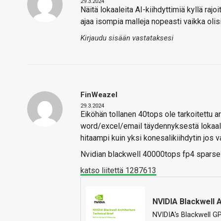
29.3.2024
Näitä lokaaleita AI-kiihdyttimiä kyllä rajo
ajaa isompia malleja nopeasti vaikka olisi
Kirjaudu sisään vastataksesi
FinWeazel
29.3.2024
Eiköhän tollanen 40tops ole tarkoitettu a
word/excel/email täydennyksestä lokaalist
hitaampi kuin yksi konesalikiihdytin jos v
Nvidian blackwell 40000tops fp4 sparse 
katso liitettä 1287613
NVIDIA Blackwell 
NVIDIA's Blackwell GP