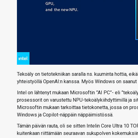
Tekoäly on tietotekniikan saralla ns. kuuminta hottia, ei
yhteistyöllä OpenAI:n kanssa. Myös Windows on saanu
Intel on lähtenyt mukaan Microsoftin ”AI PC”- eli ”tekoäl
prosessorit on varustettu NPU-tekoälykiihdyttimillä ja s
Microsoftin mukaan tarkoittaa tietokonetta, jossa on prose
Windows ja Copilot-näppäin näppäimistössä.
Tämän päivän rauta, oli se sitten Intelin Core Ultra 10 T
kuitenkaan riittämään seuraavan sukupolven kokemuksiin,