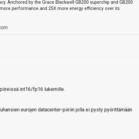
ciency. Anchored by the Grace Blackwell GB200 superchip and GB200
 more performance and 25X more energy efficiency over its
.com
piireissä int16/fp16 lukemille.
uhansien eurojen datacenter-piiriin jolla ei pysty pyörittämään