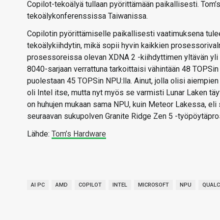
Copilot-tekoälyä tullaan pyörittämään paikallisesti. Tom’
tekoälykonferenssissa Taiwanissa.
Copilotin pyörittämiselle paikallisesti vaatimuksena tu
tekoälykiihdytin, mikä sopii hyvin kaikkien prosessorival
prosessoreissa olevan XDNA 2 -kiihdyttimen yltävän yli
8040-sarjaan verrattuna tarkoittaisi vähintään 48 TOPSi
puolestaan 45 TOPSin NPU:lla. Ainut, jolla olisi aiempi
oli Intel itse, mutta nyt myös se varmisti Lunar Laken t
on huhujen mukaan sama NPU, kuin Meteor Lakessa, eli se 
seuraavan sukupolven Granite Ridge Zen 5 -työpöytäprose
Lähde:
Tom’s Hardware
AI PC
AMD
COPILOT
INTEL
MICROSOFT
NPU
QUAL