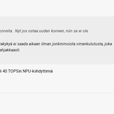
koneita.. Nyt jos ostaa uuden koneen, niin se ei ole
ntakykyä ei saada aikaan ilman jonkinmoista virrankulutusta, joka
ahjakkaasti.
yli 40 TOPSin NPU-kiihdyttimiä