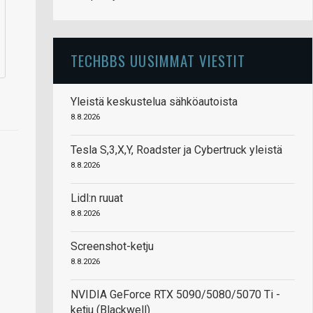
TECHBBS UUSIMMAT VIESTIT
Yleistä keskustelua sähköautoista
8.8.2026
Tesla S,3,X,Y, Roadster ja Cybertruck yleistä
8.8.2026
Lidl:n ruuat
8.8.2026
Screenshot-ketju
8.8.2026
NVIDIA GeForce RTX 5090/5080/5070 Ti -
ketju (Blackwell)