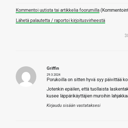
Kommentoi uutista tai artikkelia foorumilla
(Kommentointi 
Lähetä palautetta / raportoi kirjoitusvirheestä
3
Griffin
29.3.2024
Porukoilla on sitten hyvä syy päivittää ko
Jotenkin epäilen, että tuollaista laskenta
kusee läppärikäyttäjien muroihin lahjakkaa
Kirjaudu sisään vastataksesi