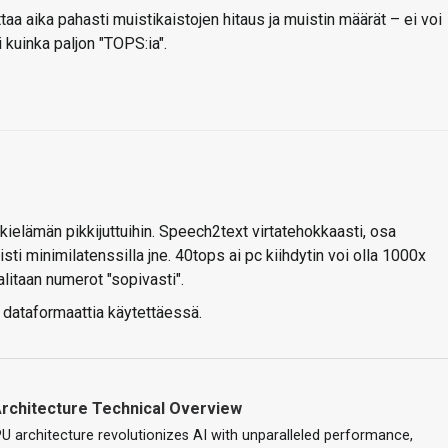
ittaa aika pahasti muistikaistojen hitaus ja muistin määrät – ei voi
 kuinka paljon "TOPS:ia".
rkielämän pikkijuttuihin. Speech2text virtatehokkaasti, osa
i minimilatenssilla jne. 40tops ai pc kiihdytin voi olla 1000x
alitaan numerot "sopivasti".
dataformaattia käytettäessä.
Architecture Technical Overview
U architecture revolutionizes AI with unparalleled performance,