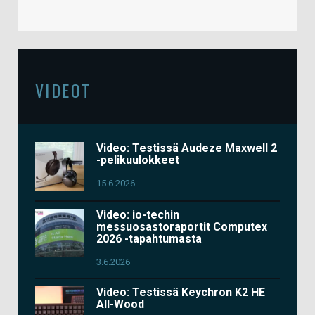
VIDEOT
Video: Testissä Audeze Maxwell 2
-pelikuulokkeet
15.6.2026
Video: io-techin
messuosastoraportit Computex
2026 -tapahtumasta
3.6.2026
Video: Testissä Keychron K2 HE
All-Wood