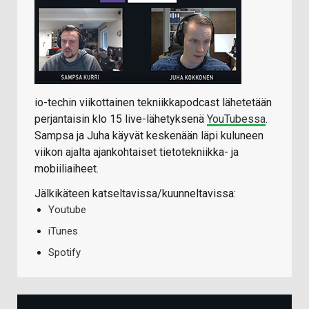
io-techin viikottainen tekniikkapodcast lähetetään
perjantaisin klo 15 live-lähetyksenä
YouTubessa
.
Sampsa ja Juha käyvät keskenään läpi kuluneen
viikon ajalta ajankohtaiset tietotekniikka- ja
mobiiliaiheet.
Jälkikäteen katseltavissa/kuunneltavissa:
Youtube
iTunes
Spotify