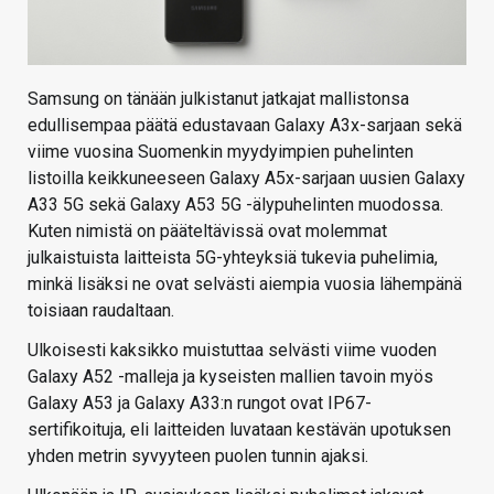
Samsung on tänään julkistanut jatkajat mallistonsa
edullisempaa päätä edustavaan Galaxy A3x-sarjaan sekä
viime vuosina Suomenkin myydyimpien puhelinten
listoilla keikkuneeseen Galaxy A5x-sarjaan uusien Galaxy
A33 5G sekä Galaxy A53 5G -älypuhelinten muodossa.
Kuten nimistä on pääteltävissä ovat molemmat
julkaistuista laitteista 5G-yhteyksiä tukevia puhelimia,
minkä lisäksi ne ovat selvästi aiempia vuosia lähempänä
toisiaan raudaltaan.
Ulkoisesti kaksikko muistuttaa selvästi viime vuoden
Galaxy A52 -malleja ja kyseisten mallien tavoin myös
Galaxy A53 ja Galaxy A33:n rungot ovat IP67-
sertifikoituja, eli laitteiden luvataan kestävän upotuksen
yhden metrin syvyyteen puolen tunnin ajaksi.