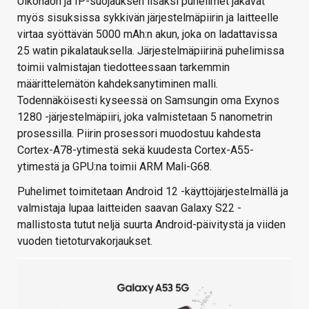
Ulkonäön ja IP-suojauksen lisäksi puhelimet jakavat
myös sisuksissa sykkivän järjestelmäpiirin ja laitteelle
virtaa syöttävän 5000 mAh:n akun, joka on ladattavissa
25 watin pikalatauksella. Järjestelmäpiirinä puhelimissa
toimii valmistajan tiedotteessaan tarkemmin
määrittelemätön kahdeksanytiminen malli.
Todennäköisesti kyseessä on Samsungin oma Exynos
1280 -järjestelmäpiiri, joka valmistetaan 5 nanometrin
prosessilla. Piirin prosessori muodostuu kahdesta
Cortex-A78-ytimestä sekä kuudesta Cortex-A55-
ytimestä ja GPU:na toimii ARM Mali-G68.
Puhelimet toimitetaan Android 12 -käyttöjärjestelmällä ja
valmistaja lupaa laitteiden saavan Galaxy S22 -
mallistosta tutut neljä suurta Android-päivitystä ja viiden
vuoden tietoturvakorjaukset.