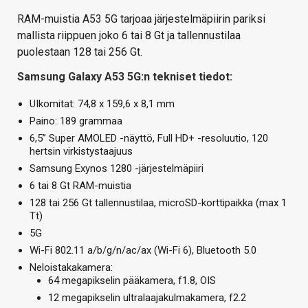
RAM-muistia A53 5G tarjoaa järjestelmäpiirin pariksi
mallista riippuen joko 6 tai 8 Gt ja tallennustilaa
puolestaan 128 tai 256 Gt.
Samsung Galaxy A53 5G:n tekniset tiedot:
UIkomitat: 74,8 x 159,6 x 8,1 mm
Paino: 189 grammaa
6,5” Super AMOLED -näyttö, Full HD+ -resoluutio, 120
hertsin virkistystaajuus
Samsung Exynos 1280 -järjestelmäpiiri
6 tai 8 Gt RAM-muistia
128 tai 256 Gt tallennustilaa, microSD-korttipaikka (max 1
Tt)
5G
Wi-Fi 802.11 a/b/g/n/ac/ax (Wi-Fi 6), Bluetooth 5.0
Neloistakakamera:
64 megapikselin pääkamera, f1.8, OIS
12 megapikselin ultralaajakulmakamera, f2.2