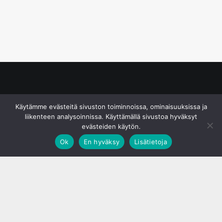
© S&J Media Oy
Käytämme evästeitä sivuston toiminnoissa, ominaisuuksissa ja
liikenteen analysoinnissa. Käyttämällä sivustoa hyväksyt
evästeiden käytön.
Ok
En hyväksy
Lisätietoja
;