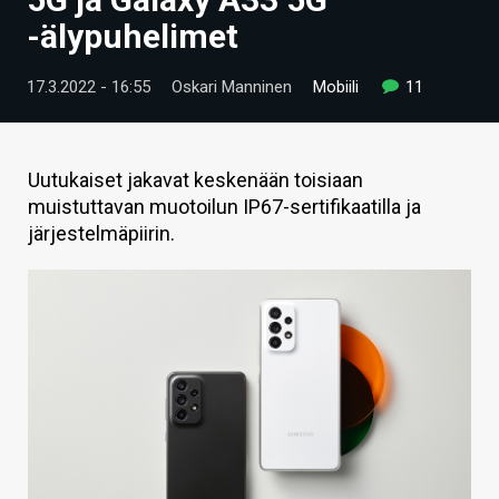
ARTIKKELIT
-älypuhelimet
VIDEOT
17.3.2022 - 16:55
Oskari Manninen
Mobiili
11
TECHBBS
TIETOA
Uutukaiset jakavat keskenään toisiaan
muistuttavan muotoilun IP67-sertifikaatilla ja
HINTA.FI
järjestelmäpiirin.
KAUPPA
VAIHDA TEEMA
HAKU