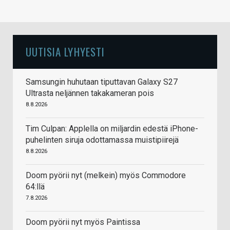
UUTISIA LYHYESTI
Samsungin huhutaan tiputtavan Galaxy S27
Ultrasta neljännen takakameran pois
8.8.2026
Tim Culpan: Applella on miljardin edestä iPhone-
puhelinten siruja odottamassa muistipiirejä
8.8.2026
Doom pyörii nyt (melkein) myös Commodore
64:llä
7.8.2026
Doom pyörii nyt myös Paintissa