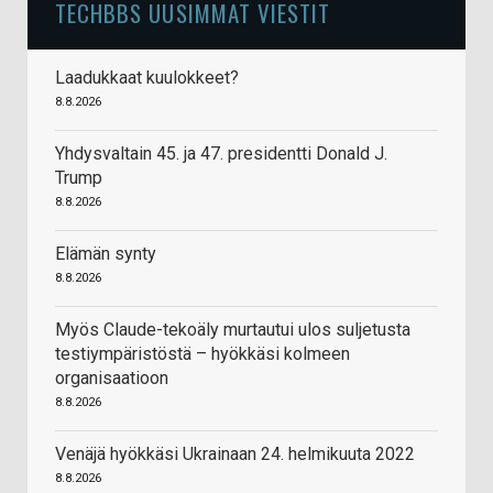
TECHBBS UUSIMMAT VIESTIT
Laadukkaat kuulokkeet?
8.8.2026
Yhdysvaltain 45. ja 47. presidentti Donald J.
Trump
8.8.2026
Elämän synty
8.8.2026
Myös Claude-tekoäly murtautui ulos suljetusta
testiympäristöstä – hyökkäsi kolmeen
organisaatioon
8.8.2026
Venäjä hyökkäsi Ukrainaan 24. helmikuuta 2022
8.8.2026