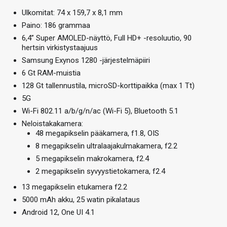
Ulkomitat: 74 x 159,7 x 8,1 mm
Paino: 186 grammaa
6,4” Super AMOLED-näyttö, Full HD+ -resoluutio, 90
hertsin virkistystaajuus
Samsung Exynos 1280 -järjestelmäpiiri
6 Gt RAM-muistia
128 Gt tallennustila, microSD-korttipaikka (max 1 Tt)
5G
Wi-Fi 802.11 a/b/g/n/ac (Wi-Fi 5), Bluetooth 5.1
Neloistakakamera:
48 megapikselin pääkamera, f1.8, OIS
8 megapikselin ultralaajakulmakamera, f2.2
5 megapikselin makrokamera, f2.4
2 megapikselin syvyystietokamera, f2.4
13 megapikselin etukamera f2.2
5000 mAh akku, 25 watin pikalataus
Android 12, One UI 4.1