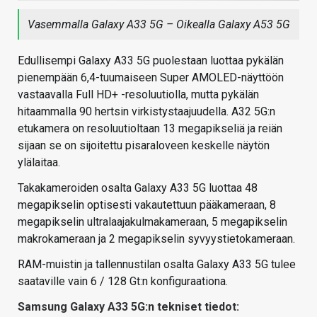
Vasemmalla Galaxy A33 5G – Oikealla Galaxy A53 5G
Edullisempi Galaxy A33 5G puolestaan luottaa pykälän
pienempään 6,4-tuumaiseen Super AMOLED-näyttöön
vastaavalla Full HD+ -resoluutiolla, mutta pykälän
hitaammalla 90 hertsin virkistystaajuudella. A32 5G:n
etukamera on resoluutioltaan 13 megapikseliä ja reiän
sijaan se on sijoitettu pisaraloveen keskelle näytön
ylälaitaa.
Takakameroiden osalta Galaxy A33 5G luottaa 48
megapikselin optisesti vakautettuun pääkameraan, 8
megapikselin ultralaajakulmakameraan, 5 megapikselin
makrokameraan ja 2 megapikselin syvyystietokameraan.
RAM-muistin ja tallennustilan osalta Galaxy A33 5G tulee
saataville vain 6 / 128 Gt:n konfiguraationa.
Samsung Galaxy A33 5G:n tekniset tiedot: