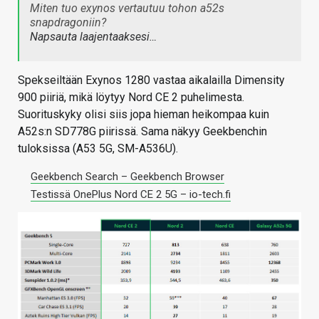
Miten tuo exynos vertautuu tohon a52s
snapdragoniin?
Napsauta laajentaaksesi…
Spekseiltään Exynos 1280 vastaa aikalailla Dimensity
900 piiriä, mikä löytyy Nord CE 2 puhelimesta.
Suorituskyky olisi siis jopa hieman heikompaa kuin
A52s:n SD778G piirissä. Sama näkyy Geekbenchin
tuloksissa (A53 5G, SM-A536U).
Geekbench Search – Geekbench Browser
Testissä OnePlus Nord CE 2 5G – io-tech.fi