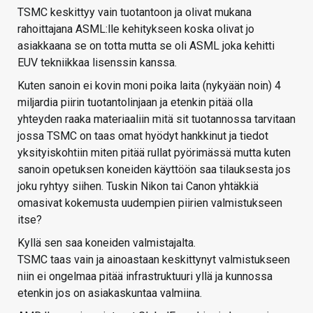
TSMC keskittyy vain tuotantoon ja olivat mukana
rahoittajana ASML:lle kehitykseen koska olivat jo
asiakkaana se on totta mutta se oli ASML joka kehitti
EUV tekniikkaa lisenssin kanssa.
Kuten sanoin ei kovin moni poika laita (nykyään noin) 4
miljardia piirin tuotantolinjaan ja etenkin pitää olla
yhteyden raaka materiaaliin mitä sit tuotannossa tarvitaan
jossa TSMC on taas omat hyödyt hankkinut ja tiedot
yksityiskohtiin miten pitää rullat pyörimässä mutta kuten
sanoin opetuksen koneiden käyttöön saa tilauksesta jos
joku ryhtyy siihen. Tuskin Nikon tai Canon yhtäkkiä
omasivat kokemusta uudempien piirien valmistukseen
itse?
Kyllä sen saa koneiden valmistajalta.
TSMC taas vain ja ainoastaan keskittynyt valmistukseen
niin ei ongelmaa pitää infrastruktuuri yllä ja kunnossa
etenkin jos on asiakaskuntaa valmiina.