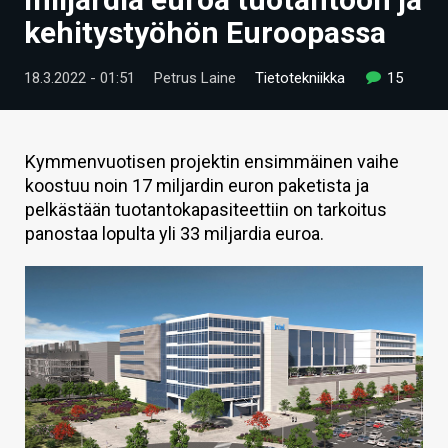
ARTIKKELIT
kehitystyöhön Euroopassa
VIDEOT
18.3.2022 - 01:51
Petrus Laine
Tietotekniikka
15
TECHBBS
TIETOA
Kymmenvuotisen projektin ensimmäinen vaihe
koostuu noin 17 miljardin euron paketista ja
HINTA.FI
pelkästään tuotantokapasiteettiin on tarkoitus
panostaa lopulta yli 33 miljardia euroa.
KAUPPA
VAIHDA TEEMA
HAKU