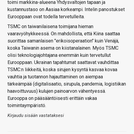
toimi markkina-alueena Yhdysvaltojen tapaan ja
kustannustaso on Aasiaa korkeampi. Intelin panostukset
Eurooppaan ovat todella tervetulleita.
TSMC on taiwanilaisena toimijana hieman
vaaravyöhykkeessä. On mahdollista, että Kiina saattaa
suorittaa samanlaisen "erikoisoperaation" kuin Venäjä,
koska Taiwanin asema on kiistanalainen. Myös TSMC
olisi teknologiajohtajana enemmän kuin tervetullut
Eurooppaan. Ukrainan tapahtumat saattavat vauhdittaa
TSMC:n liikkeitä, koska sirujen kysyntä kasvaa kovaa
vauhtia ja tuotannon hajauttaminen on aiempaa
tärkeämpää (digitalisaatio, sirupula, pandemia, logistiikan
haavoittuvuus) kulujen painoarvon vähentyessä.
Eurooppa on pääsääntöisesti erittäin vakaa
toimintaympäristö.
Kirjaudu sisään vastataksesi