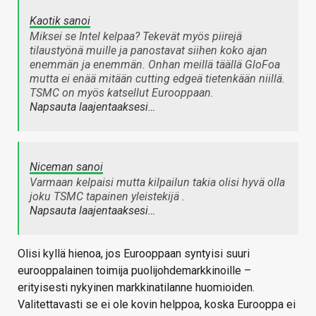
Kaotik sanoi
Miksei se Intel kelpaa? Tekevät myös piirejä
tilaustyönä muille ja panostavat siihen koko ajan
enemmän ja enemmän. Onhan meillä täällä GloFoa
mutta ei enää mitään cutting edgeä tietenkään niillä.
TSMC on myös katsellut Eurooppaan.
Napsauta laajentaaksesi…
Niceman sanoi
Varmaan kelpaisi mutta kilpailun takia olisi hyvä olla
joku TSMC tapainen yleistekijä .
Napsauta laajentaaksesi…
Olisi kyllä hienoa, jos Eurooppaan syntyisi suuri
eurooppalainen toimija puolijohdemarkkinoille –
erityisesti nykyinen markkinatilanne huomioiden.
Valitettavasti se ei ole kovin helppoa, koska Eurooppa ei