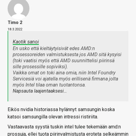
Timo 2
18.3.2022
Kaotik sanoi
En usko että kieltäytyisivät edes AMD:n
prosessoreiden valmistuksesta jos AMD sitä kysyisi
(toki vaatisi myös että AMD suunnittelisi piirinsä
sille prosessille sopiviksi).
Vaikka omat on toki aina omia, niin Intel Foundry
Servicesiä voi ajatella myös erillisenä firmana jolta
myös Intel tilaa oman tuotantonsa.
Napsauta laajentaaksesi…
Eikös nvidia historiassa hylännyt samsungin koska
katsoi samsungilla olevan intressi ristiriita.
Vastaavasta syystä tuskin intel tulee tekemään amd:n
prossuja, ellei tuota piirinvalmistusta eroteta selkeämmin