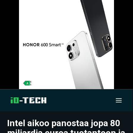
Intel aikoo panostaa jopa 80
UUTISET
miljardia euroa tuotantoon ja