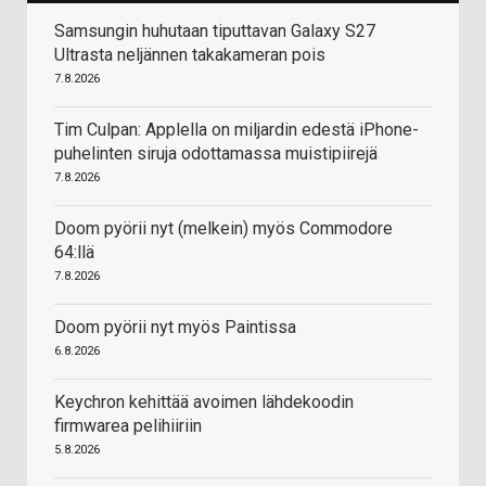
Samsungin huhutaan tiputtavan Galaxy S27
Ultrasta neljännen takakameran pois
7.8.2026
Tim Culpan: Applella on miljardin edestä iPhone-
puhelinten siruja odottamassa muistipiirejä
7.8.2026
Doom pyörii nyt (melkein) myös Commodore
64:llä
7.8.2026
Doom pyörii nyt myös Paintissa
6.8.2026
Keychron kehittää avoimen lähdekoodin
firmwarea pelihiiriin
5.8.2026