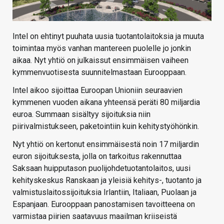
Intel on ehtinyt puuhata uusia tuotantolaitoksia ja muuta
toimintaa myös vanhan mantereen puolelle jo jonkin
aikaa. Nyt yhtiö on julkaissut ensimmäisen vaiheen
kymmenvuotisesta suunnitelmastaan Eurooppaan.
Intel aikoo sijoittaa Euroopan Unioniin seuraavien
kymmenen vuoden aikana yhteensä peräti 80 miljardia
euroa. Summaan sisältyy sijoituksia niin
piirivalmistukseen, paketointiin kuin kehitystyöhönkin.
Nyt yhtiö on kertonut ensimmäisestä noin 17 miljardin
euron sijoituksesta, jolla on tarkoitus rakennuttaa
Saksaan huipputason puolijohdetuotantolaitos, uusi
kehityskeskus Ranskaan ja yleisiä kehitys-, tuotanto ja
valmistuslaitossijoituksia Irlantiin, Italiaan, Puolaan ja
Espanjaan. Eurooppaan panostamisen tavoitteena on
varmistaa piirien saatavuus maailman kriiseistä