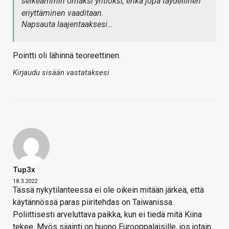
selkeämmin omaksi yhtiöksi, ehkä jopa täydellinen
eriyttäminen vaaditaan.
Napsauta laajentaaksesi…
Pointti oli lähinnä teoreettinen.
Kirjaudu sisään vastataksesi
Tup3x
18.3.2022
Tässä nykytilanteessa ei ole oikein mitään järkeä, että
käytännössä paras piiritehdas on Taiwanissa.
Poliittisesti arveluttava paikka, kun ei tiedä mitä Kiina
tekee. Myös sijainti on huono Eurooppalaisille, jos jotain