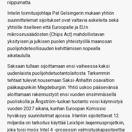
riippumatta.
Intelin toimitusjohtaja Pat Gelsingerin mukaan yhtiön
suunnittelemat sijoitukset ovat valtavia askeleita sekä
yhtiölle itselleen että Euroopalle ja EU:n
mikrosirusäädösten (Chips Act) mahdollistavan
yksityisen ja julkisen puolen yhteistyöllä maanosan
puolijohdeteollisuuden kehittämisen nopealla
aikataululla.
Saksaan tullaan sijoittamaan ensi vaiheessa kaksi
uudenlaista puolijohdetuotantolaitosta. Tarkemmin
tehtaat tulevat nousemaan Saksi-Anhaltin osavaltion
pääkaupunkiin Magdeburgiin. Yhtiö uskoo pääsevänsä
aloittamaan rakennustyöt ensi vuoden ensimmäisellä
puoliskolla ja Ångström-luokan tuotanto voisi käynnistyä
vuoden 2027 aikana, kunhan Euroopan Komissio
hyväksyy suunnitelmat ajoissa. Irlantiin sijoitettavat 12
miljardia on tarkoitus käyttää Leixlipin laajennusprojetkiin,
joka toisi myös Intel 4 -prosessin valmistuskapasiteettia