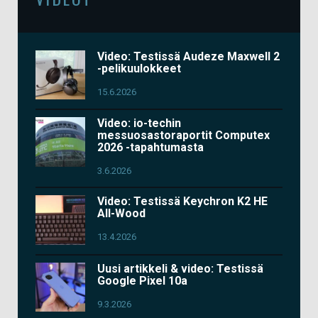
Video: Testissä Audeze Maxwell 2
-pelikuulokkeet
15.6.2026
Video: io-techin
messuosastoraportit Computex
2026 -tapahtumasta
3.6.2026
Video: Testissä Keychron K2 HE
All-Wood
13.4.2026
Uusi artikkeli & video: Testissä
Google Pixel 10a
9.3.2026