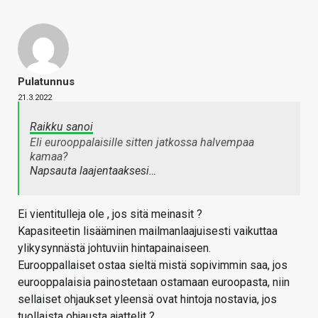
Pulatunnus
21.3.2022
Raikku sanoi
Eli eurooppalaisille sitten jatkossa halvempaa
kamaa?
Napsauta laajentaaksesi…
Ei vientitulleja ole , jos sitä meinasit ?
Kapasiteetin lisääminen mailmanlaajuisesti vaikuttaa
ylikysynnästä johtuviin hintapainaiseen.
Eurooppallaiset ostaa sieltä mistä sopivimmin saa, jos
eurooppalaisia painostetaan ostamaan euroopasta, niin
sellaiset ohjaukset yleensä ovat hintoja nostavia, jos
tuollaista ohjausta ajattelit ?