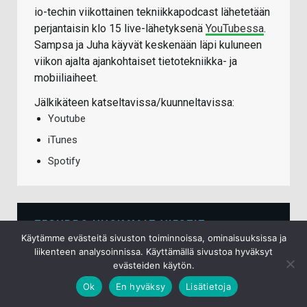
io-techin viikottainen tekniikkapodcast lähetetään
perjantaisin klo 15 live-lähetyksenä
YouTubessa
.
Sampsa ja Juha käyvät keskenään läpi kuluneen
viikon ajalta ajankohtaiset tietotekniikka- ja
mobiiliaiheet.
Jälkikäteen katseltavissa/kuunneltavissa:
Youtube
iTunes
Spotify
TECHBBS UUSIMMAT VIESTIT
Käytämme evästeitä sivuston toiminnoissa, ominaisuuksissa ja
liikenteen analysoinnissa. Käyttämällä sivustoa hyväksyt
Laadukkaat kuulokkeet?
evästeiden käytön.
8.8.2026
Ok
En hyväksy
Lisätietoja