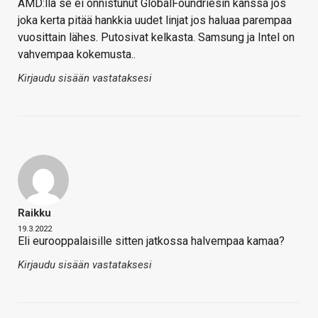
AMD:lla se ei onnistunut GlobalFoundriesin kanssa jos
joka kerta pitää hankkia uudet linjat jos haluaa parempaa
vuosittain lähes. Putosivat kelkasta. Samsung ja Intel on
vahvempaa kokemusta..
Kirjaudu sisään vastataksesi
Raikku
19.3.2022
Eli eurooppalaisille sitten jatkossa halvempaa kamaa?
Kirjaudu sisään vastataksesi