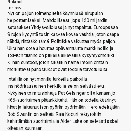
Roland
18.3.2022
Nyt on paljon toimenpiteitä käynnissä sirupulan
helpottamiseksi. Mahdollisesti jopa 120 miljardin
satsaukset Yhdysvalloissa ja nyt tapahtuu Euroopassa.
Sirujen kysyntä tosin kasvaa kovaa vauhtia, joten saapa
nähdä, riittääkö tämä. Politiikka vaikuttaa myös paljon.
Ukrainan sota aiheuttaa epävarmuutta markkinoille ja
TSMC:n tilanne on pitkällä aikavälillä kysymysmerkki
Kiinan suhteen, joten sikälikin nämä Intelin erittäin
merkittävät panostukset ovat todella tervetulleita.
Intelillä on nyt monilla tärkeillä paikoilla
insinööritaustainen henkilö ja se on selvästi etu.
Nykyinen toimitusjohtaja Pat Gelsinger oli aikanaan jo
486-suorittimen pääarkkitehti. Hän on todella käärinyt
hihat ja laittanut ison pyörän pyörimään – ero edeltäjään
Bob Swaniin on selkeä. Raja Koduri rekrytoitiin
kehittämään suorittimia ja Alder Lake on selvästi askel
oikeaan suuntaan.