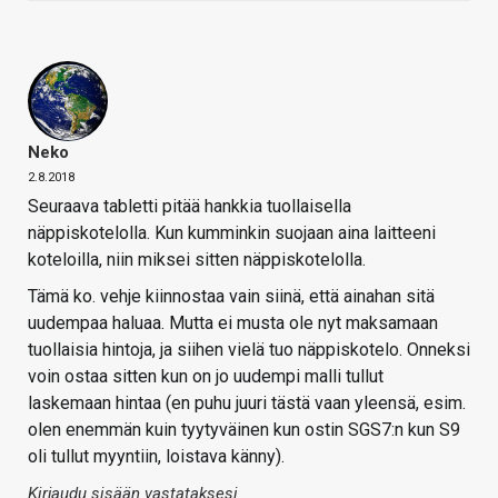
Neko
2.8.2018
Seuraava tabletti pitää hankkia tuollaisella
näppiskotelolla. Kun kumminkin suojaan aina laitteeni
koteloilla, niin miksei sitten näppiskotelolla.
Tämä ko. vehje kiinnostaa vain siinä, että ainahan sitä
uudempaa haluaa. Mutta ei musta ole nyt maksamaan
tuollaisia hintoja, ja siihen vielä tuo näppiskotelo. Onneksi
voin ostaa sitten kun on jo uudempi malli tullut
laskemaan hintaa (en puhu juuri tästä vaan yleensä, esim.
olen enemmän kuin tyytyväinen kun ostin SGS7:n kun S9
oli tullut myyntiin, loistava känny).
Kirjaudu sisään vastataksesi