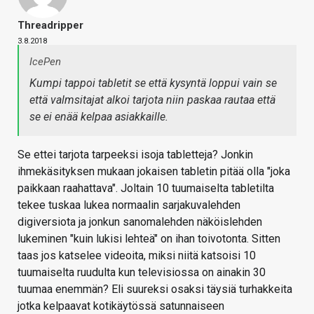
Threadripper
3.8.2018
IcePen
Kumpi tappoi tabletit se että kysyntä loppui vain se
että valmsitajat alkoi tarjota niin paskaa rautaa että
se ei enää kelpaa asiakkaille.
Se ettei tarjota tarpeeksi isoja tabletteja? Jonkin
ihmekäsityksen mukaan jokaisen tabletin pitää olla "joka
paikkaan raahattava". Joltain 10 tuumaiselta tabletilta
tekee tuskaa lukea normaalin sarjakuvalehden
digiversiota ja jonkun sanomalehden näköislehden
lukeminen "kuin lukisi lehteä" on ihan toivotonta. Sitten
taas jos katselee videoita, miksi niitä katsoisi 10
tuumaiselta ruudulta kun televisiossa on ainakin 30
tuumaa enemmän? Eli suureksi osaksi täysiä turhakkeita
jotka kelpaavat kotikäytössä satunnaiseen