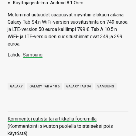
Käyttöjärjestelmä: Android 8.1 Oreo
Molemmat uutuudet saapuuvat myyntiin elokuun aikana.
Galaxy Tab S4:n WiFi-version suositushinta on 749 euroa
ja LTE-version 50 euroa kalliimpi 799 €. Tab A 10.5:n
WiFi- ja LTE-versioiden suositushinnat ovat 349 ja 399
euroa.
Lähde:
Samsung
GALAXY
GALAXY TAB A 10.5
GALAXY TAB S4
SAMSUNG
Kommentoi uutista tai artikkelia foorumilla
(Kommentointi sivuston puolella toistaiseksi pois
käytöstä)