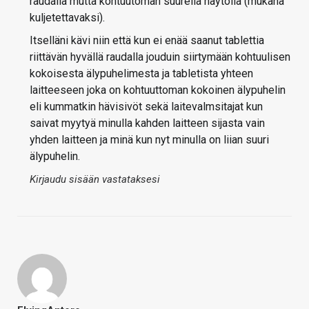
raudalla mutta kohtuutoman suurella näytöllä (mukana
kuljetettavaksi).
Itselläni kävi niin että kun ei enää saanut tablettia
riittävän hyvällä raudalla jouduin siirtymään kohtuulisen
kokoisesta älypuhelimesta ja tabletista yhteen
laitteeseen joka on kohtuuttoman kokoinen älypuhelin
eli kummatkin hävisivöt sekä laitevalmsitajat kun
saivat myytyä minulla kahden laitteen sijasta vain
yhden laitteen ja minä kun nyt minulla on liian suuri
älypuhelin.
Kirjaudu sisään vastataksesi