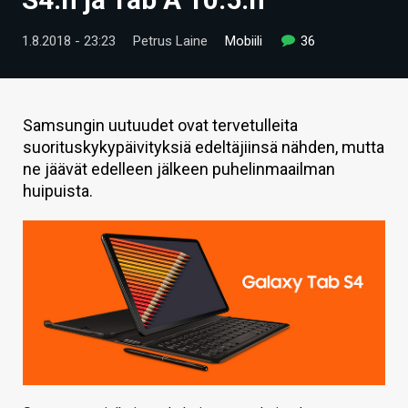
ARTIKKELIT
1.8.2018 - 23:23
Petrus Laine
Mobiili
36
VIDEOT
TECHBBS
Samsungin uutuudet ovat tervetulleita
TIETOA
suorituskykypäivityksiä edeltäjiinsä nähden, mutta
ne jäävät edelleen jälkeen puhelinmaailman
HINTA.FI
huipuista.
KAUPPA
VAIHDA TEEMA
HAKU