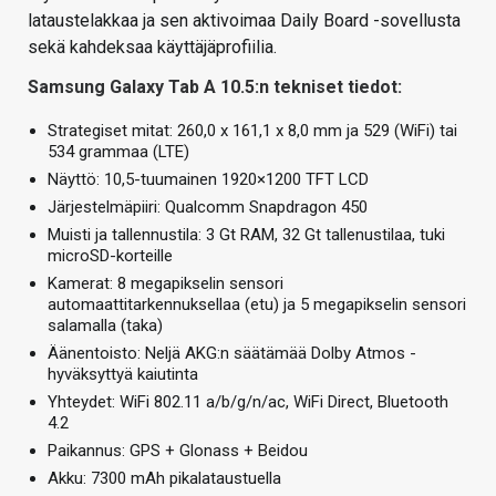
lataustelakkaa ja sen aktivoimaa Daily Board -sovellusta
sekä kahdeksaa käyttäjäprofiilia.
Samsung Galaxy Tab A 10.5:n tekniset tiedot:
Strategiset mitat: 260,0 x 161,1 x 8,0 mm ja 529 (WiFi) tai
534 grammaa (LTE)
Näyttö: 10,5-tuumainen 1920×1200 TFT LCD
Järjestelmäpiiri: Qualcomm Snapdragon 450
Muisti ja tallennustila: 3 Gt RAM, 32 Gt tallenustilaa, tuki
microSD-korteille
Kamerat: 8 megapikselin sensori
automaattitarkennuksellaa (etu) ja 5 megapikselin sensori
salamalla (taka)
Äänentoisto: Neljä AKG:n säätämää Dolby Atmos -
hyväksyttyä kaiutinta
Yhteydet: WiFi 802.11 a/b/g/n/ac, WiFi Direct, Bluetooth
4.2
Paikannus: GPS + Glonass + Beidou
Akku: 7300 mAh pikalataustuella