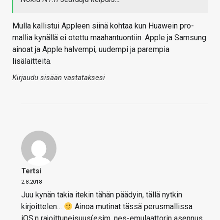
Mulla kallistui Appleen siinä kohtaa kun Huawein pro-
mallia kynällä ei otettu maahantuontiin. Apple ja Samsung
ainoat ja Apple halvempi, uudempi ja parempia
lisälaitteita.
Kirjaudu sisään vastataksesi
Tertsi
2.8.2018
Juu kynän takia itekin tähän päädyin, tällä nytkin
kirjoittelen…
Ainoa mutinat tässä perusmallissa
iOS:n rajoittuneisuus(esim. nes-emulaattorin asennus