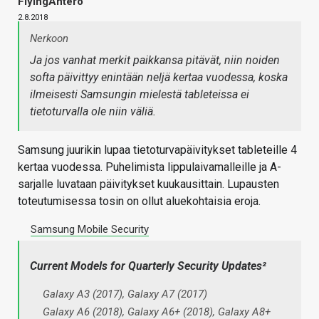
FlyingAntero
2.8.2018
Nerkoon
Ja jos vanhat merkit paikkansa pitävät, niin noiden
softa päivittyy enintään neljä kertaa vuodessa, koska
ilmeisesti Samsungin mielestä tableteissa ei
tietoturvalla ole niin väliä.
Samsung juurikin lupaa tietoturvapäivitykset tableteille 4
kertaa vuodessa. Puhelimista lippulaivamalleille ja A-
sarjalle luvataan päivitykset kuukausittain. Lupausten
toteutumisessa tosin on ollut aluekohtaisia eroja.
Samsung Mobile Security
Current Models for Quarterly Security Updates²
Galaxy A3 (2017), Galaxy A7 (2017)
Galaxy A6 (2018), Galaxy A6+ (2018), Galaxy A8+