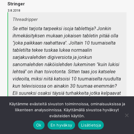
Stringer
3.8.2018
Threadripper
Se ettei tarjota tarpeeksi isoja tabletteja? Jonkin
ihmekäsityksen mukaan jokaisen tabletin pitää olla
"joka paikkaan raahattava". Joltain 10 tuumaiselta
tabletilta tekee tuskaa lukea normaalin
sarjakuvalehden digiversiota ja jonkun
sanomalehden näköislehden lukeminen "kuin lukisi
lehteä" on ihan toivotonta. Sitten taas jos katselee
videoita, miksi niitä katsoisi 10 tuumaiselta ruudulta
kun televisiossa on ainakin 30 tuumaa enemmän?
Eli suureksi osaksi täysiä turhakkeita jotka kelpaavat
kotikäytössä satunnaiseen nettiselaukseen
Käytämme evästeitä sivuston toiminnoissa, ominaisuuksissa ja
mutteivät juuri muuhun. 13-15 tuumainen tabletti
liikenteen analysoinnissa. Käyttämällä sivustoa hyväksyt
ilman turhia hilavitkuttimia olisi sellainen jolla jotain
evästeiden käytön.
tekisikin.
Ok
En hyväksy
Lisätietoja