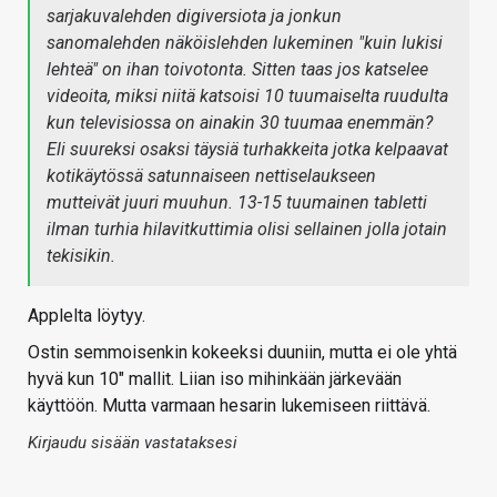
sarjakuvalehden digiversiota ja jonkun
sanomalehden näköislehden lukeminen "kuin lukisi
lehteä" on ihan toivotonta. Sitten taas jos katselee
videoita, miksi niitä katsoisi 10 tuumaiselta ruudulta
kun televisiossa on ainakin 30 tuumaa enemmän?
Eli suureksi osaksi täysiä turhakkeita jotka kelpaavat
kotikäytössä satunnaiseen nettiselaukseen
mutteivät juuri muuhun. 13-15 tuumainen tabletti
ilman turhia hilavitkuttimia olisi sellainen jolla jotain
tekisikin.
Applelta löytyy.
Ostin semmoisenkin kokeeksi duuniin, mutta ei ole yhtä
hyvä kun 10" mallit. Liian iso mihinkään järkevään
käyttöön. Mutta varmaan hesarin lukemiseen riittävä.
Kirjaudu sisään vastataksesi