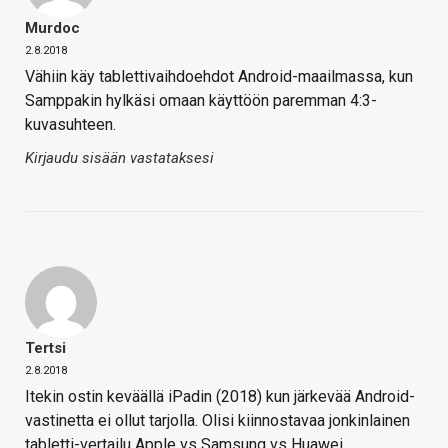
Murdoc
2.8.2018
Vähiin käy tablettivaihdoehdot Android-maailmassa, kun
Samppakin hylkäsi omaan käyttöön paremman 4:3-
kuvasuhteen.
Kirjaudu sisään vastataksesi
Tertsi
2.8.2018
Itekin ostin keväällä iPadin (2018) kun järkevää Android-
vastinetta ei ollut tarjolla. Olisi kiinnostavaa jonkinlainen
tabletti-vertailu Apple vs Samsung vs Huawei.