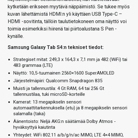
kytketään erikseen myytävä näppäimistö. Se tukee myös
kuvan lähettämistä HDMI:n yli käyttäen USB Type-C –
HDMI -sovitinta, tällöin taulutietokoneen oma näyttö voi
toimia esimerkiksi hiirenä tai piirtoalustana S Pen -
kynälle.
Samsung Galaxy Tab S4:n tekniset tiedot:
Strategiset mitat: 249,3 x 164,3 x 7,1 mm ja 482 (WiFi) tai
483 grammaa (LTE)
Näyttö: 10,5-tuumainen 2560×1600 SuperAMOLED
Järjestelmäpiiri: Qualcomm Snapdragon 835
Muisti ja tallennustila: 4 Gt RAM, 64 tai 256 Gt
tallennustilaa, tuki microSD-korteille
Kamerat: 13 megapikselin sensori
automaattitarkennuksella (etu) ja 8 megapikselin sensori
salamalla (taka)
Äänentoisto: Neljä AKG:n säätämää Dolby Atmos -
hyväksyttyä kaiutinta
Yhteydet: WiFi 802.11 a/b/g/n/ac MIMO, LTE 4×4 MIMO,