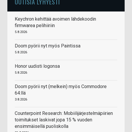
UUTISIA LYHYESTI
Keychron kehittää avoimen lähdekoodin
firmwarea pelihiiriin
5.8.2026
Doom pyörii nyt myös Paintissa
5.8.2026
Honor uudisti logonsa
5.8.2026
Doom pyörii nyt (melkein) myös Commodore
64:llä
3.8.2026
Counterpoint Research: Mobiilijärjestelmäpiirien
toimitukset laskivat jopa 15 % vuoden
ensimmäisellä puoliskolla