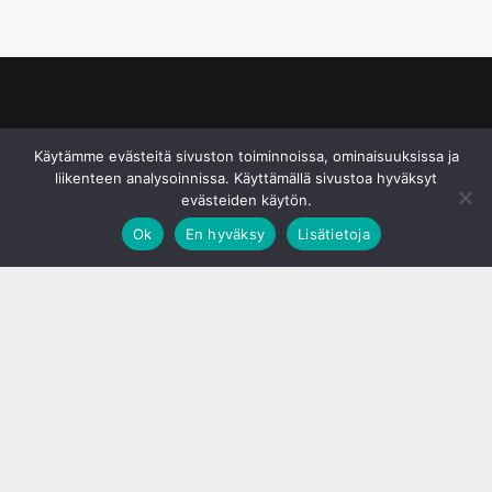
© S&J Media Oy
Käytämme evästeitä sivuston toiminnoissa, ominaisuuksissa ja
liikenteen analysoinnissa. Käyttämällä sivustoa hyväksyt
evästeiden käytön.
Ok
En hyväksy
Lisätietoja
;