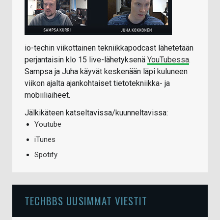
io-techin viikottainen tekniikkapodcast lähetetään
perjantaisin klo 15 live-lähetyksenä
YouTubessa
.
Sampsa ja Juha käyvät keskenään läpi kuluneen
viikon ajalta ajankohtaiset tietotekniikka- ja
mobiiliaiheet.
Jälkikäteen katseltavissa/kuunneltavissa:
Youtube
iTunes
Spotify
TECHBBS UUSIMMAT VIESTIT