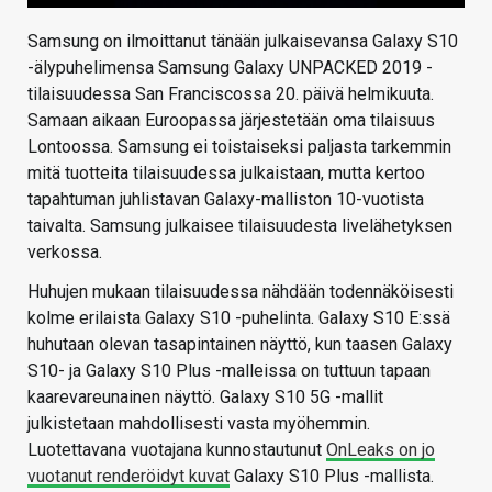
Samsung on ilmoittanut tänään julkaisevansa Galaxy S10
-älypuhelimensa Samsung Galaxy UNPACKED 2019 -
tilaisuudessa San Franciscossa 20. päivä helmikuuta.
Samaan aikaan Euroopassa järjestetään oma tilaisuus
Lontoossa. Samsung ei toistaiseksi paljasta tarkemmin
mitä tuotteita tilaisuudessa julkaistaan, mutta kertoo
tapahtuman juhlistavan Galaxy-malliston 10-vuotista
taivalta. Samsung julkaisee tilaisuudesta livelähetyksen
verkossa.
Huhujen mukaan tilaisuudessa nähdään todennäköisesti
kolme erilaista Galaxy S10 -puhelinta. Galaxy S10 E:ssä
huhutaan olevan tasapintainen näyttö, kun taasen Galaxy
S10- ja Galaxy S10 Plus -malleissa on tuttuun tapaan
kaarevareunainen näyttö. Galaxy S10 5G -mallit
julkistetaan mahdollisesti vasta myöhemmin.
Luotettavana vuotajana kunnostautunut
OnLeaks on jo
vuotanut renderöidyt kuvat
Galaxy S10 Plus -mallista.