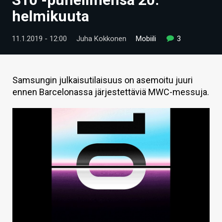
ARTIKKELIT
helmikuuta
VIDEOT
11.1.2019 - 12:00
Juha Kokkonen
Mobiili
3
TECHBBS
TIETOA
Samsungin julkaisutilaisuus on asemoitu juuri
ennen Barcelonassa järjestettäviä MWC-messuja.
HINTA.FI
KAUPPA
VAIHDA TEEMA
HAKU