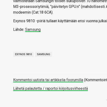
valmistetaan Samsungin toisen sukupolven 10 nanometri
M3-prosessoriytimiä, ”päivitetyn GPU:n” (mahdollisest
modeemin (Cat.18 6CA).
Exynos 9810 -piiriä tullaan käyttämään ensi vuonna julk
Lähde:
Samsung
EXYNOS 9810
SAMSUNG
Kommentoi uutista tai artikkelia foorumilla
(Kommentointi 
Lähetä palautetta / raportoi kirjoitusvirheestä