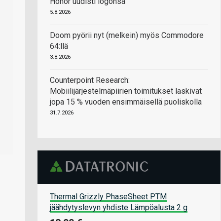
Honor uudisti logonsa
5.8.2026
Doom pyörii nyt (melkein) myös Commodore
64:llä
3.8.2026
Counterpoint Research:
Mobiilijärjestelmäpiirien toimitukset laskivat
jopa 15 % vuoden ensimmäisellä puoliskolla
31.7.2026
Thermal Grizzly PhaseSheet PTM
jäähdytyslevyn yhdiste Lämpöalusta 2 g