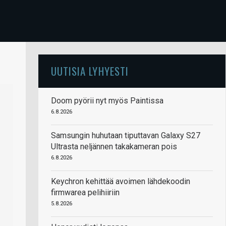
UUTISIA LYHYESTI
Doom pyörii nyt myös Paintissa
6.8.2026
Samsungin huhutaan tiputtavan Galaxy S27
Ultrasta neljännen takakameran pois
6.8.2026
Keychron kehittää avoimen lähdekoodin
firmwarea pelihiiriin
5.8.2026