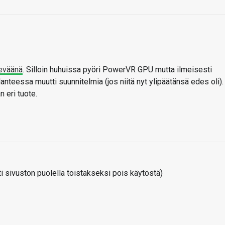
keväänä
. Silloin huhuissa pyöri PowerVR GPU mutta ilmeisesti
nteessa muutti suunnitelmia (jos niitä nyt ylipäätänsä edes oli).
n eri tuote.
 sivuston puolella toistakseksi pois käytöstä)