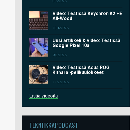
3.6.2026
Video: Testissä Keychron K2 HE
All-Wood
13.4.2026
Uusi artikkeli & video: Testissä
Google Pixel 10a
9.3.2026
Video: Testissä Asus ROG
Kithara -pelikuulokkeet
11.2.2026
Lisää videoita
TEKNIIKKAPODCAST