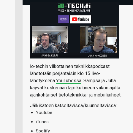
io-techin viikottainen tekniikkapodcast
lähetetään perjantaisin klo 15 live-
lähetyksenä
YouTubessa
. Sampsa ja Juha
käyvät keskenään läpi kuluneen viikon ajalta
ajankohtaiset tietotekniikka- ja mobiiliaiheet.
Jälkikäteen katseltavissa/kuunneltavissa:
Youtube
iTunes
Spotify