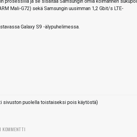
n prosessilla ja se sisältää Samsungin omia kolmannen sukupo
i ARM Mali-G72) sekä Samsungin uusimman 1,2 Gbit/s LTE-
aistavassa Galaxy S9 -älypuhelimessa.
sivuston puolella toistaiseksi pois käytöstä)
1 KOMMENTTI