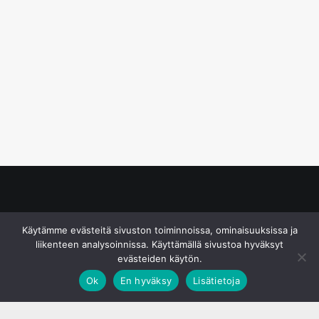
© S&J Media Oy
Käytämme evästeitä sivuston toiminnoissa, ominaisuuksissa ja
liikenteen analysoinnissa. Käyttämällä sivustoa hyväksyt
evästeiden käytön.
Ok
En hyväksy
Lisätietoja
;