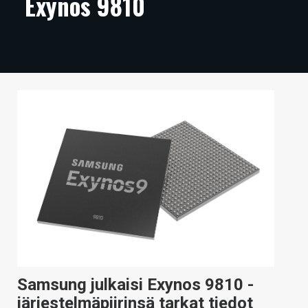
Exynos 9810
ARTIKKELIT
VIDEOT
TECHBBS
TIETOA
HINTA.FI
KAUPPA
VAIHDA TEEMA
HAKU
Samsung julkaisi Exynos 9810 -
järjestelmäpiirinsä tarkat tiedot