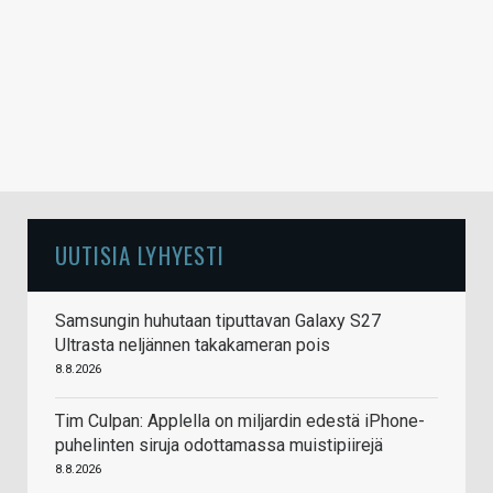
UUTISIA LYHYESTI
Samsungin huhutaan tiputtavan Galaxy S27
Ultrasta neljännen takakameran pois
8.8.2026
Tim Culpan: Applella on miljardin edestä iPhone-
puhelinten siruja odottamassa muistipiirejä
8.8.2026