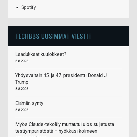
Spotify
TECHBBS UUSIMMAT VIESTIT
Laadukkaat kuulokkeet?
8.8.2026
Yhdysvaltain 45. ja 47. presidentti Donald J.
Trump
8.8.2026
Elämän synty
8.8.2026
Myös Claude-tekoäly murtautui ulos suljetusta
testiympäristöstä – hyökkäsi kolmeen