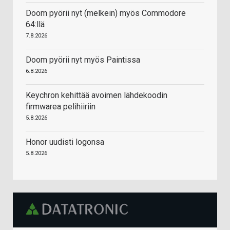
Doom pyörii nyt (melkein) myös Commodore
64:llä
7.8.2026
Doom pyörii nyt myös Paintissa
6.8.2026
Keychron kehittää avoimen lähdekoodin
firmwarea pelihiiriin
5.8.2026
Honor uudisti logonsa
5.8.2026