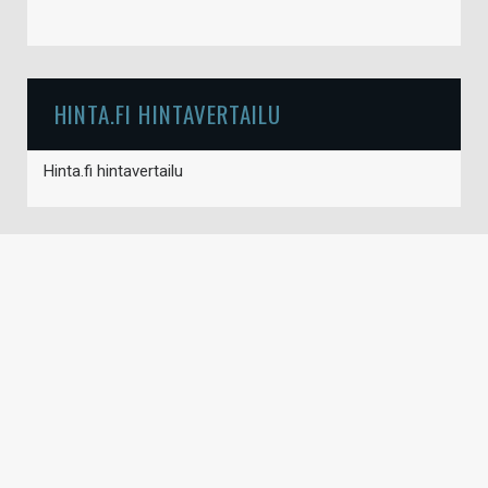
HINTA.FI HINTAVERTAILU
Hinta.fi hintavertailu