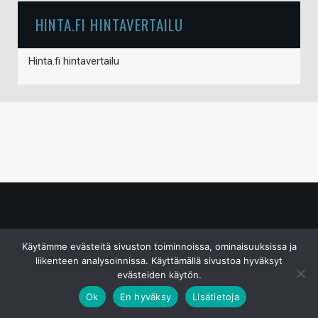
HINTA.FI HINTAVERTAILU
Hinta.fi hintavertailu
© S&J Media Oy
Käytämme evästeitä sivuston toiminnoissa, ominaisuuksissa ja
liikenteen analysoinnissa. Käyttämällä sivustoa hyväksyt
evästeiden käytön.
Ok
En hyväksy
Lisätietoja