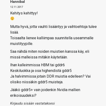
Hannibal
12.11.2017
Kehitys kehittyy!
Mutta hyvä, jotta vauhti lisääntyy ja vaihtoehtoja tulee
lisää.
Toisaalta lienee kalliimpaa suunnitella useammalle
muistityypille.
Saa nähdä miten noiden muistien kanssa käy, eli
missä malleissa mitäkin käytetään.
Ihan kalleimmissa HBM tai gddr6
Keskiluokka ja osa highendistä gddr5
Ja halvimmissa jotain DDR muistia edelleen? Vai
olisiko niissäkin gddr5 muisteja.
Jääkö gddr5+ vain joidenkin Nvidia mallien
erikoisuudeksi?
Kirjaudu sisään vastataksesi