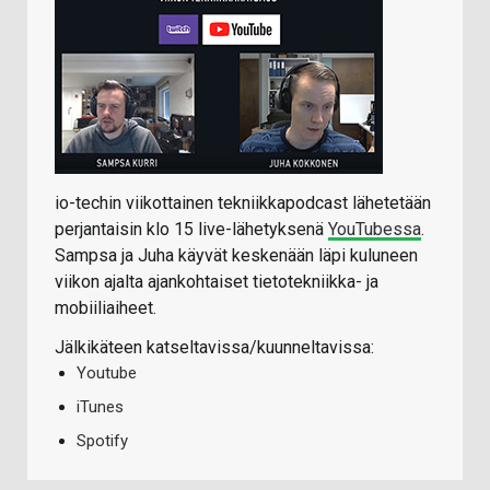
io-techin viikottainen tekniikkapodcast lähetetään
perjantaisin klo 15 live-lähetyksenä
YouTubessa
.
Sampsa ja Juha käyvät keskenään läpi kuluneen
viikon ajalta ajankohtaiset tietotekniikka- ja
mobiiliaiheet.
Jälkikäteen katseltavissa/kuunneltavissa:
Youtube
iTunes
Spotify