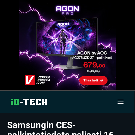
Samsungin CES-
UUTISET
palkintotiedote paljasti 16