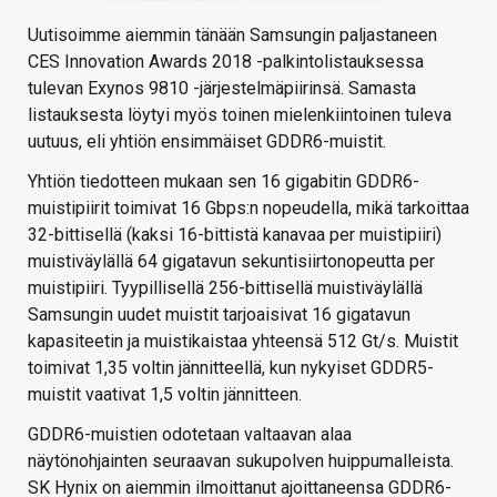
Uutisoimme aiemmin tänään Samsungin paljastaneen
CES Innovation Awards 2018 -palkintolistauksessa
tulevan Exynos 9810 -järjestelmäpiirinsä. Samasta
listauksesta löytyi myös toinen mielenkiintoinen tuleva
uutuus, eli yhtiön ensimmäiset GDDR6-muistit.
Yhtiön tiedotteen mukaan sen 16 gigabitin GDDR6-
muistipiirit toimivat 16 Gbps:n nopeudella, mikä tarkoittaa
32-bittisellä (kaksi 16-bittistä kanavaa per muistipiiri)
muistiväylällä 64 gigatavun sekuntisiirtonopeutta per
muistipiiri. Tyypillisellä 256-bittisellä muistiväylällä
Samsungin uudet muistit tarjoaisivat 16 gigatavun
kapasiteetin ja muistikaistaa yhteensä 512 Gt/s. Muistit
toimivat 1,35 voltin jännitteellä, kun nykyiset GDDR5-
muistit vaativat 1,5 voltin jännitteen.
GDDR6-muistien odotetaan valtaavan alaa
näytönohjainten seuraavan sukupolven huippumalleista.
SK Hynix on aiemmin ilmoittanut ajoittaneensa GDDR6-