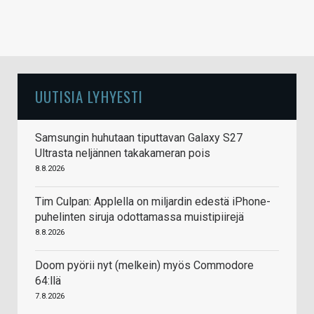
UUTISIA LYHYESTI
Samsungin huhutaan tiputtavan Galaxy S27
Ultrasta neljännen takakameran pois
8.8.2026
Tim Culpan: Applella on miljardin edestä iPhone-
puhelinten siruja odottamassa muistipiirejä
8.8.2026
Doom pyörii nyt (melkein) myös Commodore
64:llä
7.8.2026