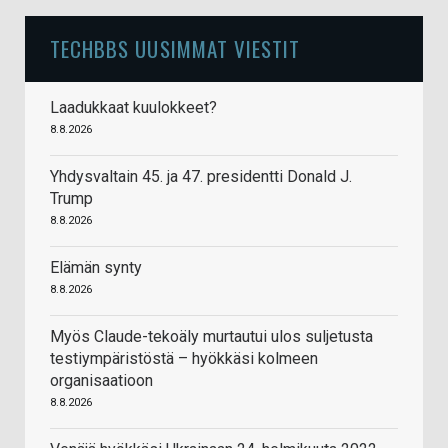
TECHBBS UUSIMMAT VIESTIT
Laadukkaat kuulokkeet?
8.8.2026
Yhdysvaltain 45. ja 47. presidentti Donald J.
Trump
8.8.2026
Elämän synty
8.8.2026
Myös Claude-tekoäly murtautui ulos suljetusta
testiympäristöstä – hyökkäsi kolmeen
organisaatioon
8.8.2026