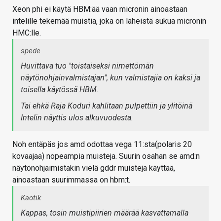
Xeon phi ei käytä HBM:ää vaan micronin ainoastaan
intelille tekemää muistia, joka on läheistä sukua micronin
HMC:lle.
spede
Huvittava tuo "toistaiseksi nimettömän
näytönohjainvalmistajan", kun valmistajia on kaksi ja
toisella käytössä HBM.
Tai ehkä Raja Koduri kahlitaan pulpettiin ja ylitöinä
Intelin näyttis ulos alkuvuodesta.
Noh entäpäs jos amd odottaa vega 11:sta(polaris 20
kovaajaa) nopeampia muisteja. Suurin osahan se amd:n
näytönohjaimistakin vielä gddr muisteja käyttää,
ainoastaan suurimmassa on hbm:t.
Kaotik
Kappas, tosin muistipiirien määrää kasvattamalla