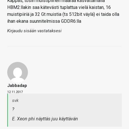
Kappas, tosin muistipiirien määrää kasvattamalla
HBM2:llakin saa kätevästi tuplattua vielä kaistan, 16
muistipiiriä ja 32 Gt muistia (ts 512bit väylä) ei taida olla
ihan ekana suunnitelmissa GDDR6:lla
Kirjaudu sisään vastataksesi
Jabbadap
12.11.2017
svk
?
E. Xeon phi näyttäs juu käyttävän