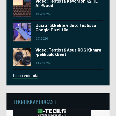
Video: Testissä Keychron K2 HE
All-Wood
13.4.2026
Uusi artikkeli & video: Testissä
Google Pixel 10a
9.3.2026
Video: Testissä Asus ROG Kithara
-pelikuulokkeet
11.2.2026
Lisää videoita
TEKNIIKKAPODCAST