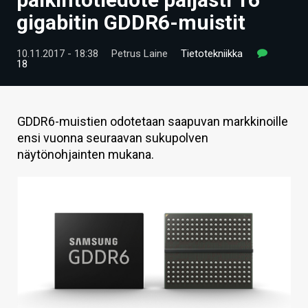
ARTIKKELIT
gigabitin GDDR6-muistit
VIDEOT
10.11.2017 - 18:38
Petrus Laine
Tietotekniikka
18
TECHBBS
TIETOA
GDDR6-muistien odotetaan saapuvan markkinoille
HINTA.FI
ensi vuonna seuraavan sukupolven
näytönohjainten mukana.
KAUPPA
VAIHDA TEEMA
HAKU