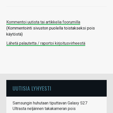
Kommentoi uutista tai artikkelia foorumilla
(Kommentointi sivuston puolella toistakseksi pois
käytöstä)
Lähetä palautetta / raportoi kirjoitusvirheestä
UUTISIA LYHYESTI
Samsungin huhutaan tiputtavan Galaxy S27
Ultrasta neljännen takakameran pois