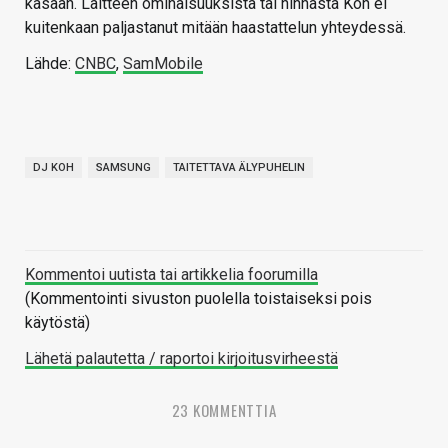
kasaan. Laitteen ominaisuuksista tai hinnasta Koh ei
kuitenkaan paljastanut mitään haastattelun yhteydessä.
Lähde:
CNBC
,
SamMobile
DJ KOH
SAMSUNG
TAITETTAVA ÄLYPUHELIN
Kommentoi uutista tai artikkelia foorumilla
(Kommentointi sivuston puolella toistaiseksi pois
käytöstä)
Lähetä palautetta / raportoi kirjoitusvirheestä
23 KOMMENTTIA