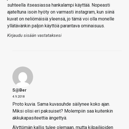
suhteella itseasiassa hankalampi käyttää. Nopeasti
ajateltuna isoin hyöty on varmasti instagram, kun siinä
kuvat on neliömäisiä yleensä, jo tämä voi olla monelle
yllätävänkin paljon käyttöä parantava ominaisuus.
Kirjaudu sisään vastataksesi
S@ber
4.9.2018
Proto kuvia. Sama kuvasuhde säilynee koko ajan.
Miksi olisi eri paksuiset? Molempiin saa kuitenkin
akkukapasiteettia ängettyä.
Älyttömän kallis tulee olemaan, mutta kilpailijoiden