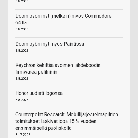
6.8.2026
Doom pyörii nyt (melkein) myös Commodore
64:llä
6.8.2026
Doom pyörii nyt myös Paintissa
6.8.2026
Keychron kehittää avoimen lähdekoodin
firmwarea pelihiiriin
5.8.2026
Honor uudisti logonsa
5.8.2026
Counterpoint Research: Mobiilijärjestelmäpiirien
toimitukset laskivat jopa 15 % vuoden
ensimmäisellä puoliskolla
31.7.2026