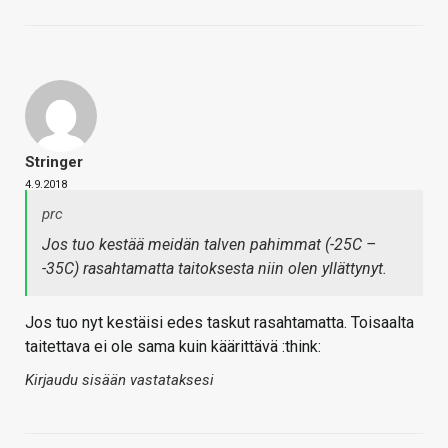
Stringer
4.9.2018
prc
Jos tuo kestää meidän talven pahimmat (-25C –
-35C) rasahtamatta taitoksesta niin olen yllättynyt.
Jos tuo nyt kestäisi edes taskut rasahtamatta. Toisaalta
taitettava ei ole sama kuin käärittävä :think:
Kirjaudu sisään vastataksesi