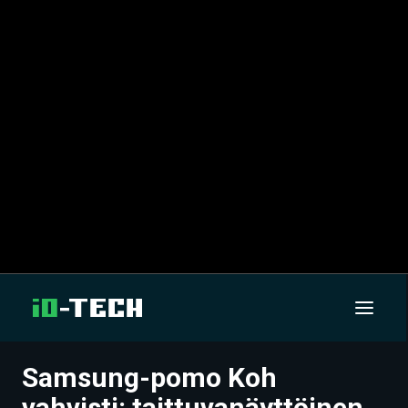
Samsung-pomo Koh
UUTISET
vahvisti: taittuvanäyttöinen