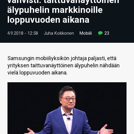
ARTIKKELIT
älypuhelin markkinoille
loppuvuoden aikana
VIDEOT
TECHBBS
4.9.2018 - 12:58
Juha Kokkonen
Mobiili
23
TIETOA
HINTA.FI
Samsungin mobiiliyksikön johtaja paljasti, että
yrityksen taittuvanäyttöinen älypuhelin nähdään
KAUPPA
vielä loppuvuoden aikana.
VAIHDA TEEMA
HAKU