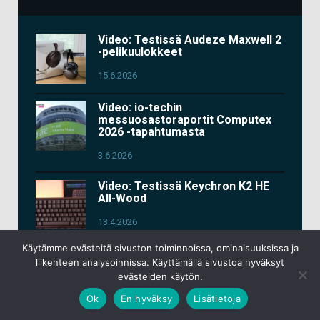
Video: Testissä Audeze Maxwell 2
-pelikuulokkeet
15.6.2026
Video: io-techin
messuosastoraportit Computex
2026 -tapahtumasta
3.6.2026
Video: Testissä Keychron K2 HE
All-Wood
13.4.2026
Käytämme evästeitä sivuston toiminnoissa, ominaisuuksissa ja
Uusi artikkeli & video: Testissä
liikenteen analysoinnissa. Käyttämällä sivustoa hyväksyt
Google Pixel 10a
evästeiden käytön.
9.3.2026
Ok
En hyväksy
Lisätietoja