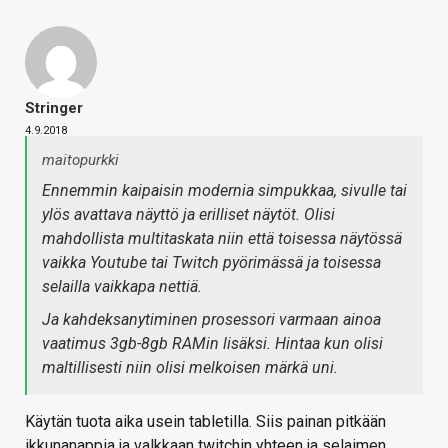
Stringer
4.9.2018
maitopurkki
Ennemmin kaipaisin modernia simpukkaa, sivulle tai
ylös avattava näyttö ja erilliset näytöt. Olisi
mahdollista multitaskata niin että toisessa näytössä
vaikka Youtube tai Twitch pyörimässä ja toisessa
selailla vaikkapa nettiä.
Ja kahdeksanytiminen prosessori varmaan ainoa
vaatimus 3gb-8gb RAMin lisäksi. Hintaa kun olisi
maltillisesti niin olisi melkoisen märkä uni.
Käytän tuota aika usein tabletilla. Siis painan pitkään
ikkunanappia ja valkkaan twitchin yhteen ja selaimen