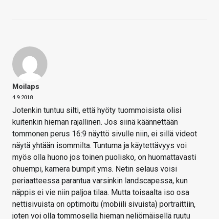
Moilaps
4.9.2018
Jotenkin tuntuu silti, että hyöty tuommoisista olisi
kuitenkin hieman rajallinen. Jos siinä käännettään
tommonen perus 16:9 näyttö sivulle niin, ei sillä videot
näytä yhtään isommilta. Tuntuma ja käytettävyys voi
myös olla huono jos toinen puolisko, on huomattavasti
ohuempi, kamera bumpit yms. Netin selaus voisi
periaatteessa parantua varsinkin landscapessa, kun
näppis ei vie niin paljoa tilaa. Mutta toisaalta iso osa
nettisivuista on optimoitu (mobiili sivuista) portraittiin,
joten voi olla tommosella hieman neliömäisellä ruutu