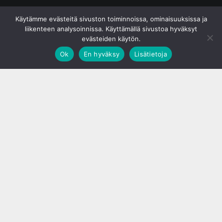
© S&J Media Oy
Käytämme evästeitä sivuston toiminnoissa, ominaisuuksissa ja
liikenteen analysoinnissa. Käyttämällä sivustoa hyväksyt
evästeiden käytön.
Ok
En hyväksy
Lisätietoja
;