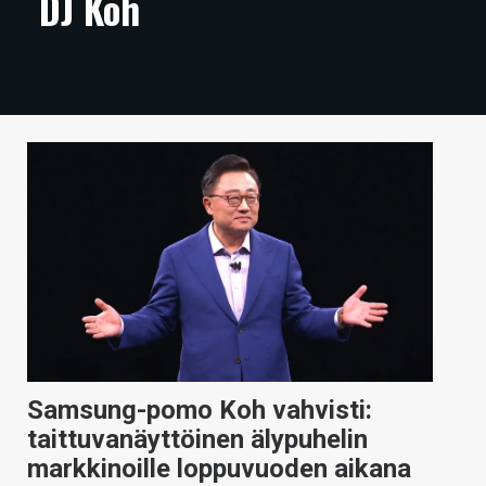
DJ Koh
ARTIKKELIT
VIDEOT
TECHBBS
TIETOA
HINTA.FI
KAUPPA
VAIHDA TEEMA
Samsung-pomo Koh vahvisti:
HAKU
taittuvanäyttöinen älypuhelin
markkinoille loppuvuoden aikana