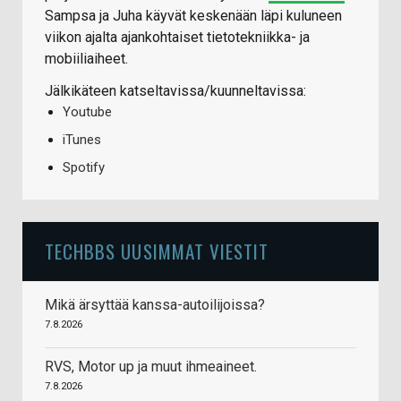
Sampsa ja Juha käyvät keskenään läpi kuluneen
viikon ajalta ajankohtaiset tietotekniikka- ja
mobiiliaiheet.
Jälkikäteen katseltavissa/kuunneltavissa:
Youtube
iTunes
Spotify
TECHBBS UUSIMMAT VIESTIT
Mikä ärsyttää kanssa-autoilijoissa?
7.8.2026
RVS, Motor up ja muut ihmeaineet.
7.8.2026