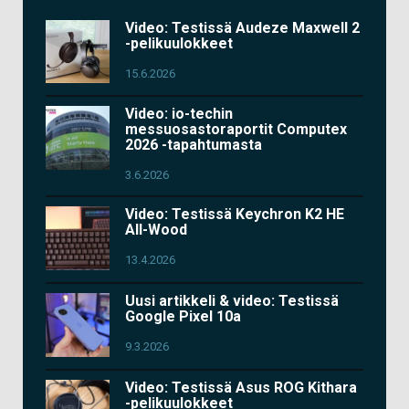
Video: Testissä Audeze Maxwell 2
-pelikuulokkeet
15.6.2026
Video: io-techin
messuosastoraportit Computex
2026 -tapahtumasta
3.6.2026
Video: Testissä Keychron K2 HE
All-Wood
13.4.2026
Uusi artikkeli & video: Testissä
Google Pixel 10a
9.3.2026
Video: Testissä Asus ROG Kithara
-pelikuulokkeet