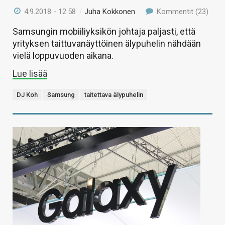
4.9.2018 - 12:58
/
Juha Kokkonen
Kommentit (23)
Samsungin mobiiliyksikön johtaja paljasti, että
yrityksen taittuvanäyttöinen älypuhelin nähdään
vielä loppuvuoden aikana.
Lue lisää
DJ Koh
Samsung
taitettava älypuhelin