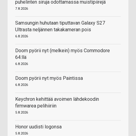
puhelinten siruja odottamassa muistipiirejä
7.8.2026
Samsungin huhutaan tiputtavan Galaxy S27
Ultrasta neljännen takakameran pois
6.8.2026
Doom pyörii nyt (melkein) myös Commodore
64:llä
6.8.2026
Doom pyörii nyt myös Paintissa
6.8.2026
Keychron kehittää avoimen lähdekoodin
firmwarea pelihiiriin
5.8.2026
Honor uudisti logonsa
5.8.2026