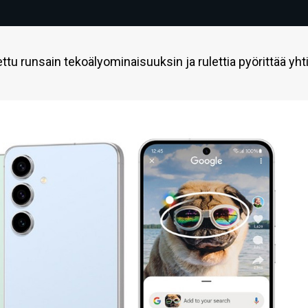
tu runsain tekoälyominaisuuksin ja rulettia pyörittää yht