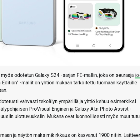
i myös odotetun Galaxy S24 -sarjan FE-mallin, joka on seuraaja
io
an Edition” -mallit on yhtiön mukaan tarkoitettu tuomaan käyttäjille
aan.
tetusti vahvasti tekoälyn ympärillä ja yhtiö kehuu esimerkiksi
lypohjaisen ProVisual Enginen ja Galaxy AI:n Photo Assist -
usiin ulottuvuuksiin. Mukana ovat luonnollisesti myös muut tutu
umaan ja näytön maksimikirkkaus on kasvanut 1900 nitiin. Laittee