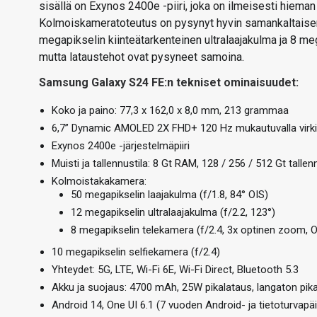
sisällä on Exynos 2400e -piiri, joka on ilmeisesti hieman
Kolmoiskameratoteutus on pysynyt hyvin samankaltaisen
megapikselin kiinteätarkenteinen ultralaajakulma ja 8 m
mutta lataustehot ovat pysyneet samoina.
Samsung Galaxy S24 FE:n tekniset ominaisuudet:
Koko ja paino: 77,3 x 162,0 x 8,0 mm, 213 grammaa
6,7” Dynamic AMOLED 2X FHD+ 120 Hz mukautuvalla virkisty
Exynos 2400e -järjestelmäpiiri
Muisti ja tallennustila: 8 Gt RAM, 128 / 256 / 512 Gt tallen
Kolmoistakakamera:
50 megapikselin laajakulma (f/1.8, 84° OIS)
12 megapikselin ultralaajakulma (f/2.2, 123°)
8 megapikselin telekamera (f/2.4, 3x optinen zoom, O
10 megapikselin selfiekamera (f/2.4)
Yhteydet: 5G, LTE, Wi-Fi 6E, Wi-Fi Direct, Bluetooth 5.3
Akku ja suojaus: 4700 mAh, 25W pikalataus, langaton pika
Android 14, One UI 6.1 (7 vuoden Android- ja tietoturvapäi