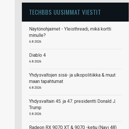
TECHBBS UUSIMMAT VIESTIT
Näytönohjaimet - Yleisthreadi, mikä kortti
minulle?
6.8.2026
Diablo 4
6.8.2026
Yhdysvaltojen sisä- ja ulkopolitiikka & muut
maan tapahtumat
6.8.2026
Yhdysvaltain 45. ja 47. presidentti Donald J.
Trump
5.8.2026
Radeon RX 9070 XT & 9070 -ketju (Navi 48)