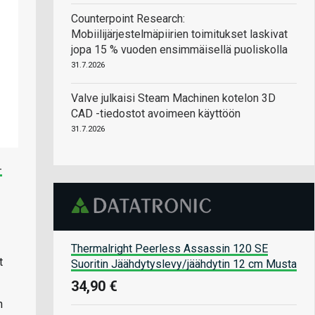
Counterpoint Research:
Mobiilijärjestelmäpiirien toimitukset laskivat
jopa 15 % vuoden ensimmäisellä puoliskolla
31.7.2026
Valve julkaisi Steam Machinen kotelon 3D
CAD -tiedostot avoimeen käyttöön
31.7.2026
-
Thermalright Peerless Assassin 120 SE
t
Suoritin Jäähdytyslevy/jäähdytin 12 cm Musta
34,90 €
n