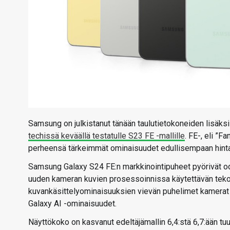
Samsung on julkistanut tänään taulutietokoneiden lisäks
techissä keväällä testatulle S23 FE -mallille
. FE-, eli ”F
perheensä tärkeimmät ominaisuudet edullisempaan hint
Samsung Galaxy S24 FE:n markkinointipuheet pyörivät odo
uuden kameran kuvien prosessoinnissa käytettävän tekoä
kuvankäsittelyominaisuuksien vievän puhelimet kamerat u
Galaxy AI -ominaisuudet.
Näyttökoko on kasvanut edeltäjämallin 6,4:stä 6,7:ään tu