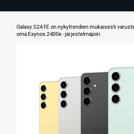
Galaxy S24 FE on nykytrendien mukaisesti varustet
oma Exynos 2400e -järjestelmäpiiri.