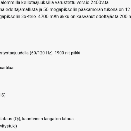
 alemmilla kellotaajuuksilla varustettu versio 2400:sta.
a edeltäjämallista ja 50 megapikselin pääkameran tukena on 12
egapikselin 3x-tele. 4700 mAh akku on kasvanut edeltäjästä 200 
staajuudella (60/120 Hz), 1900 nit piikki
nustilaa
IS)
lataus (Qi), käänteinen langaton lataus
vitystuki)