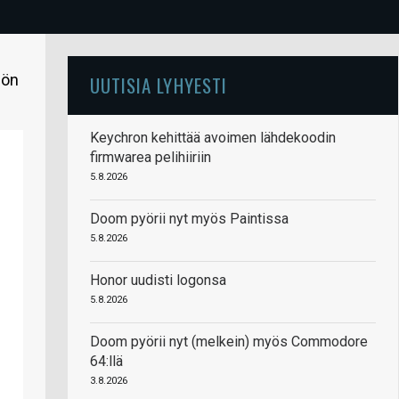
iön
UUTISIA LYHYESTI
Keychron kehittää avoimen lähdekoodin
firmwarea pelihiiriin
5.8.2026
Doom pyörii nyt myös Paintissa
5.8.2026
Honor uudisti logonsa
5.8.2026
Doom pyörii nyt (melkein) myös Commodore
64:llä
3.8.2026