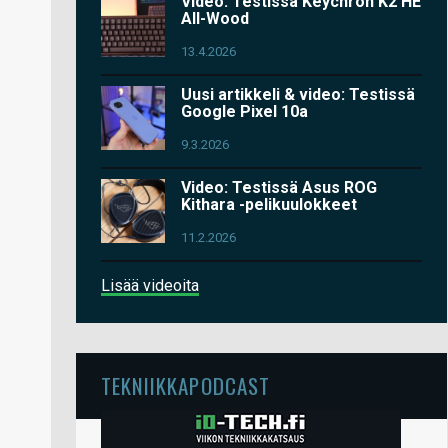
Video: Testissä Keychron K2 HE
All-Wood
13.4.2026
Uusi artikkeli & video: Testissä
Google Pixel 10a
9.3.2026
Video: Testissä Asus ROG
Kithara -pelikuulokkeet
11.2.2026
Lisää videoita
TEKNIIKKAPODCAST