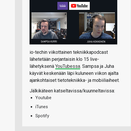
io-techin viikottainen tekniikkapodcast
lähetetään perjantaisin klo 15 live-
lähetyksenä
YouTubessa
. Sampsa ja Juha
käyvät keskenään läpi kuluneen viikon ajalta
ajankohtaiset tietotekniikka- ja mobiiliaiheet.
Jälkikäteen katseltavissa/kuunneltavissa:
Youtube
iTunes
Spotify