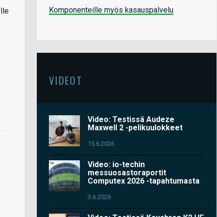
Komponenteille myös kasauspalvelu
lle
VIDEOT
Video: Testissä Audeze
Maxwell 2 -pelikuulokkeet
15.6.2026
Video: io-techin
messuosastoraportit
Computex 2026 -tapahtumasta
3.6.2026