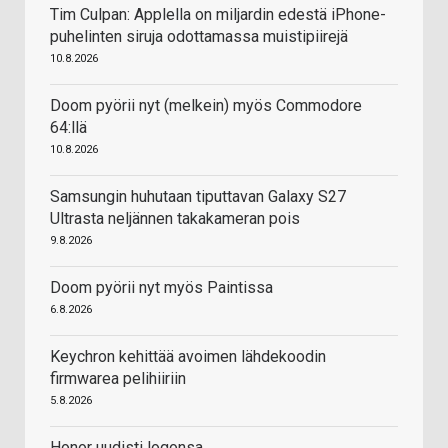
Tim Culpan: Applella on miljardin edestä iPhone-
puhelinten siruja odottamassa muistipiirejä
10.8.2026
Doom pyörii nyt (melkein) myös Commodore
64:llä
10.8.2026
Samsungin huhutaan tiputtavan Galaxy S27
Ultrasta neljännen takakameran pois
9.8.2026
Doom pyörii nyt myös Paintissa
6.8.2026
Keychron kehittää avoimen lähdekoodin
firmwarea pelihiiriin
5.8.2026
Honor uudisti logonsa