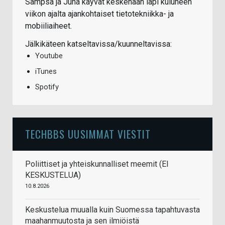
Sampsa ja Juha käyvät keskenään läpi kuluneen
viikon ajalta ajankohtaiset tietotekniikka- ja
mobiiliaiheet.
Jälkikäteen katseltavissa/kuunneltavissa:
Youtube
iTunes
Spotify
TECHBBS UUSIMMAT VIESTIT
Poliittiset ja yhteiskunnalliset meemit (EI
KESKUSTELUA)
10.8.2026
Keskustelua muualla kuin Suomessa tapahtuvasta
maahanmuutosta ja sen ilmiöistä