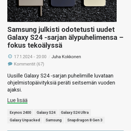
Samsung julkisti odotetusti uudet
Galaxy S24 -sarjan älypuhelimensa –
fokus tekoälyssä
17.1.2024 - 20:00
/
Juha Kokkonen
Kommentit (67)
Uusille Galaxy S24 -sarjan puhelimille luvataan
ohjelmistopäivityksiä peräti seitsemän vuoden
ajaksi.
Lue lisää
Exynos 2400
Galaxy S24
Galaxy S24 Ultra
Galaxy Unpacked
Samsung
Snapdragon 8 Gen 3