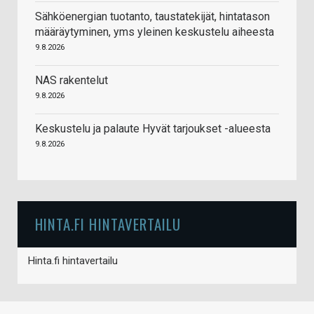
Sähköenergian tuotanto, taustatekijät, hintatason
määräytyminen, yms yleinen keskustelu aiheesta
9.8.2026
NAS rakentelut
9.8.2026
Keskustelu ja palaute Hyvät tarjoukset -alueesta
9.8.2026
HINTA.FI HINTAVERTAILU
Hinta.fi hintavertailu