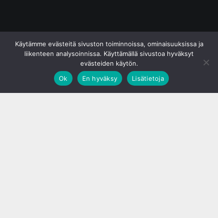
© S&J Media Oy
Käytämme evästeitä sivuston toiminnoissa, ominaisuuksissa ja
liikenteen analysoinnissa. Käyttämällä sivustoa hyväksyt
evästeiden käytön.
Ok
En hyväksy
Lisätietoja
;