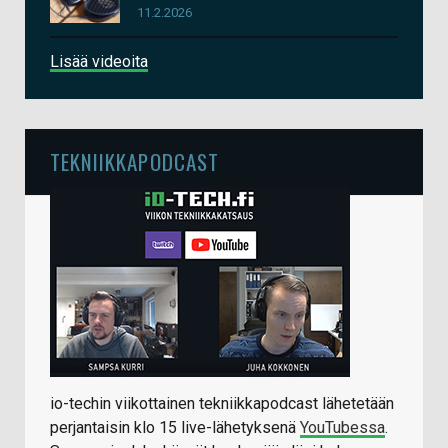
11.2.2026
Lisää videoita
TEKNIIKKAPODCAST
io-techin viikottainen tekniikkapodcast lähetetään
perjantaisin klo 15 live-lähetyksenä
YouTubessa
.