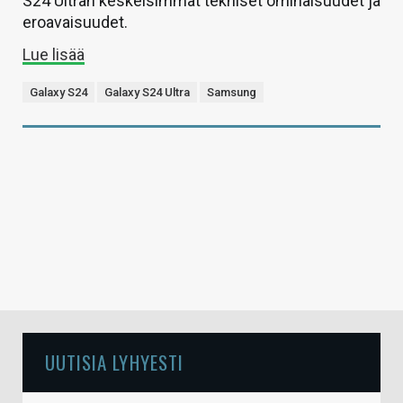
S24 Ultran keskeisimmät tekniset ominaisuudet ja
eroavaisuudet.
Lue lisää
Galaxy S24
Galaxy S24 Ultra
Samsung
UUTISIA LYHYESTI