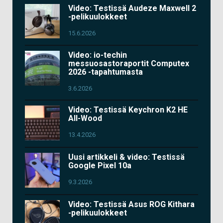
Video: Testissä Audeze Maxwell 2
-pelikuulokkeet
15.6.2026
Video: io-techin
messuosastoraportit Computex
2026 -tapahtumasta
3.6.2026
Video: Testissä Keychron K2 HE
All-Wood
13.4.2026
Uusi artikkeli & video: Testissä
Google Pixel 10a
9.3.2026
Video: Testissä Asus ROG Kithara
-pelikuulokkeet