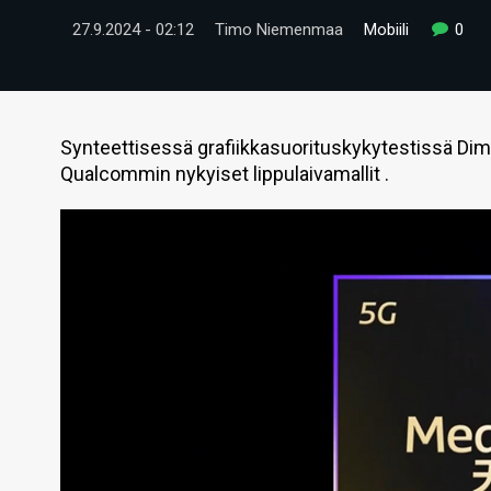
27.9.2024 - 02:12
Timo Niemenmaa
Mobiili
0
Synteettisessä grafiikkasuorituskykytestissä Dim
Qualcommin nykyiset lippulaivamallit .