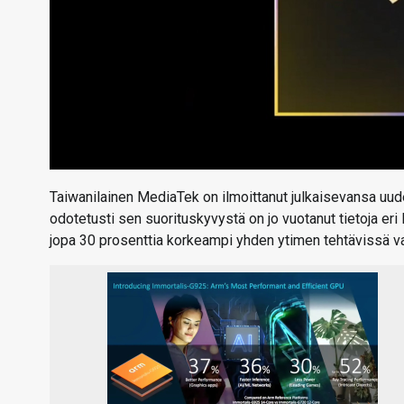
Taiwanilainen MediaTek on ilmoittanut julkaisevansa uude
odotetusti sen suorituskyvystä on jo vuotanut tietoja eri
jopa 30 prosenttia korkeampi yhden ytimen tehtävissä va