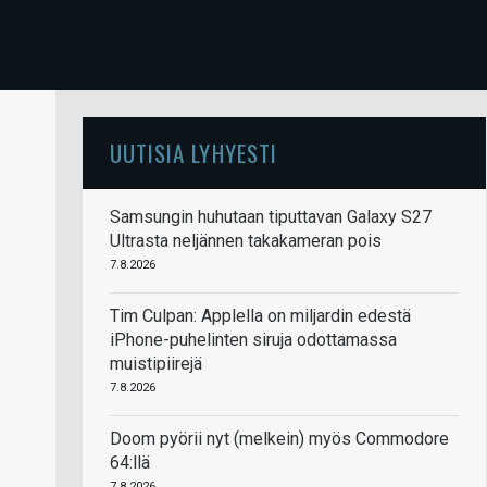
UUTISIA LYHYESTI
Samsungin huhutaan tiputtavan Galaxy S27
Ultrasta neljännen takakameran pois
7.8.2026
Tim Culpan: Applella on miljardin edestä
iPhone-puhelinten siruja odottamassa
muistipiirejä
7.8.2026
Doom pyörii nyt (melkein) myös Commodore
64:llä
7.8.2026