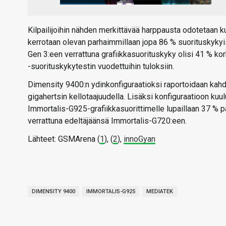
Kilpailijoihin nähden merkittävää harppausta odotetaan ku
kerrotaan olevan parhaimmillaan jopa 86 % suorituskyky
Gen 3:een verrattuna grafiikkasuorituskyky olisi 41 % k
-suorituskykytestin vuodettuihin tuloksiin.
Dimensity 9400:n ydinkonfiguraatioksi raportoidaan kahd
gigahertsin kellotaajuudella. Lisäksi konfiguraatioon ku
Immortalis-G925-grafiikkasuorittimelle lupaillaan 37 %
verrattuna edeltäjäänsä Immortalis-G720:een.
Lähteet: GSMArena (
1
), (
2
),
innoGyan
DIMENSITY 9400
IMMORTALIS-G925
MEDIATEK