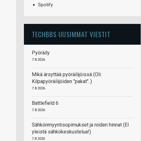
Spotify
TECHBBS UUSIMMAT VIESTIT
Pyöräily
7.8.2026
Mikä ärsyttää pyöräilijöissä (Oli:
Kilpapyöräilijöiden "pakat"..)
7.8.2026
Battlefield 6
7.8.2026
Sähkönmyyntisopimukset ja niiden hinnat (EI
yleistä sähkökeskustelua!)
7.8.2026