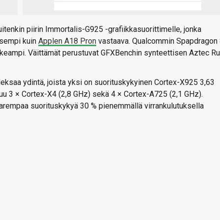
itenkin piirin Immortalis-G925 -grafiikkasuorittimelle, jonka
isempi kuin
Applen A18 Pron
vastaava. Qualcommin Spapdragon
orkeampi. Väittämät perustuvat GFXBenchin synteettisen Aztec Ru
eksaa ydintä, joista yksi on suorituskykyinen Cortex-X925 3,63
uluu 3 × Cortex-X4 (2,8 GHz) sekä 4 × Cortex-A725 (2,1 GHz).
 parempaa suorituskykyä 30 % pienemmällä virrankulutuksella