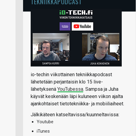
TEKNIIKKAPODCAST
io-techin viikottainen tekniikkapodcast
lähetetään perjantaisin klo 15 live-
lähetyksenä
YouTubessa
. Sampsa ja Juha
käyvät keskenään läpi kuluneen viikon ajalta
ajankohtaiset tietotekniikka- ja mobiiliaiheet.
Jälkikäteen katseltavissa/kuunneltavissa:
Youtube
iTunes