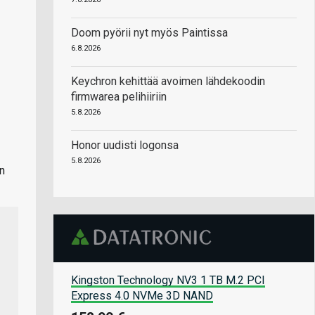
Doom pyörii nyt myös Paintissa
6.8.2026
Keychron kehittää avoimen lähdekoodin
firmwarea pelihiiriin
5.8.2026
Honor uudisti logonsa
5.8.2026
an
Kingston Technology NV3 1 TB M.2 PCI
Express 4.0 NVMe 3D NAND