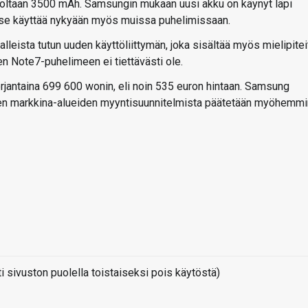
ooltaan 3500 mAh. Samsungin mukaan uusi akku on käynyt läpi
 se käyttää nykyään myös muissa puhelimissaan.
leista tutun uuden käyttöliittymän, joka sisältää myös mielipitei
en Note7-puhelimeen ei tiettävästi ole.
rjantaina 699 600 wonin, eli noin 535 euron hintaan. Samsung
en markkina-alueiden myyntisuunnitelmista päätetään myöhemmi
sivuston puolella toistaiseksi pois käytöstä)