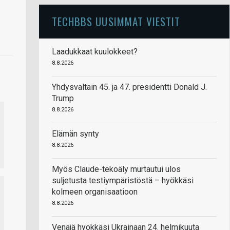
TECHBBS UUSIMMAT VIESTIT
Laadukkaat kuulokkeet?
8.8.2026
Yhdysvaltain 45. ja 47. presidentti Donald J.
Trump
8.8.2026
Elämän synty
8.8.2026
Myös Claude-tekoäly murtautui ulos
suljetusta testiympäristöstä – hyökkäsi
kolmeen organisaatioon
8.8.2026
Venäjä hyökkäsi Ukrainaan 24. helmikuuta