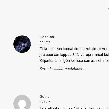
Hannibal
3.7.2017
Onko tuo eurohinnat ilmeisesti ilman vero
jos suoraan läppää 24% veroja + muut kul
Kilpailisi siis lg6n kanssa samassa hint
Kirjaudu sisään vastataksesi
Demu
3.7.2017
Tarkoittaako tuo 'Fan' että laitteessa on