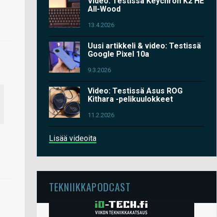
Video: Testissä Keychron K2 HE
All-Wood
13.4.2026
Uusi artikkeli & video: Testissä
Google Pixel 10a
9.3.2026
Video: Testissä Asus ROG
Kithara -pelikuulokkeet
11.2.2026
Lisää videoita
TEKNIIKKAPODCAST