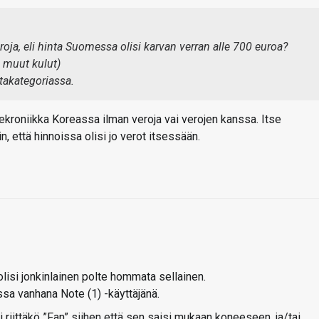
oja, eli hinta Suomessa olisi karvan verran alle 700 euroa?
 muut kulut)
ntakategoriassa.
ekroniikka Koreassa ilman veroja vai verojen kanssa. Itse
, että hinnoissa olisi jo verot itsessään.
olisi jonkinlainen polte hommata sellainen.
ssa vanhana Note (1) -käyttäjänä.
i riittäkö ”Fan” siihen että sen saisi mukaan koneeseen, ja/tai