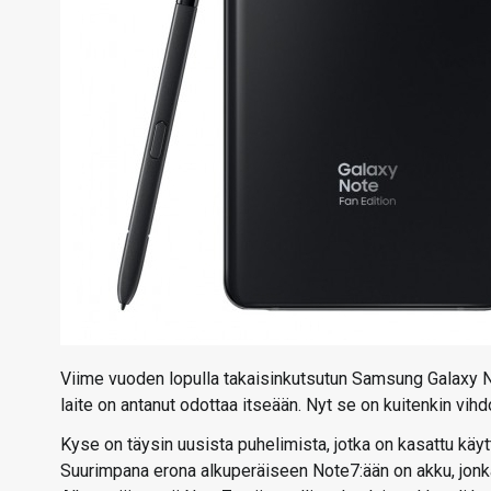
Viime vuoden lopulla takaisinkutsutun Samsung Galaxy No
laite on antanut odottaa itseään. Nyt se on kuitenkin vih
Kyse on täysin uusista puhelimista, jotka on kasattu kä
Suurimpana erona alkuperäiseen Note7:ään on akku, jonka