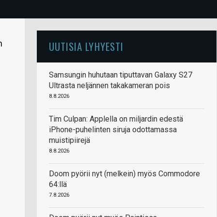
n
UUTISIA LYHYESTI
Samsungin huhutaan tiputtavan Galaxy S27
Ultrasta neljännen takakameran pois
8.8.2026
Tim Culpan: Applella on miljardin edestä
iPhone-puhelinten siruja odottamassa
muistipiirejä
8.8.2026
Doom pyörii nyt (melkein) myös Commodore
64:llä
7.8.2026