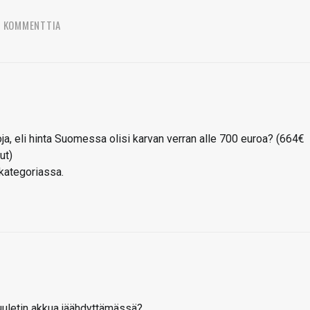
7 KOMMENTTIA
ja, eli hinta Suomessa olisi karvan verran alle 700 euroa? (664€
ut)
akategoriassa.
 tuuletin akkua jäähdyttämässä?