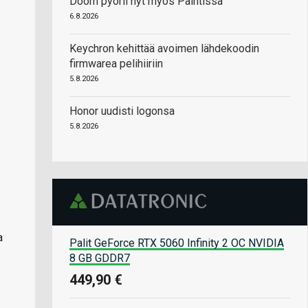
Doom pyörii nyt myös Paintissa
6.8.2026
Keychron kehittää avoimen lähdekoodin
firmwarea pelihiiriin
5.8.2026
Honor uudisti logonsa
5.8.2026
a
Palit GeForce RTX 5060 Infinity 2 OC NVIDIA
8 GB GDDR7
449,90 €