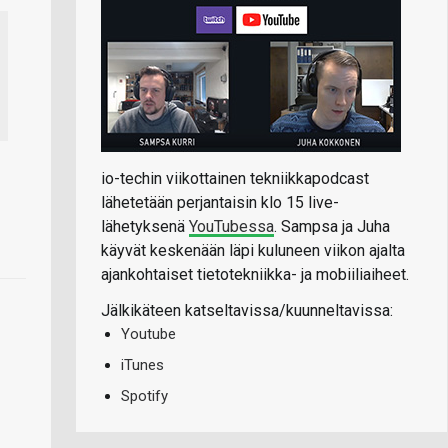
io-techin viikottainen tekniikkapodcast
lähetetään perjantaisin klo 15 live-
lähetyksenä
YouTubessa
. Sampsa ja Juha
käyvät keskenään läpi kuluneen viikon ajalta
ajankohtaiset tietotekniikka- ja mobiiliaiheet.
Jälkikäteen katseltavissa/kuunneltavissa:
Youtube
iTunes
Spotify