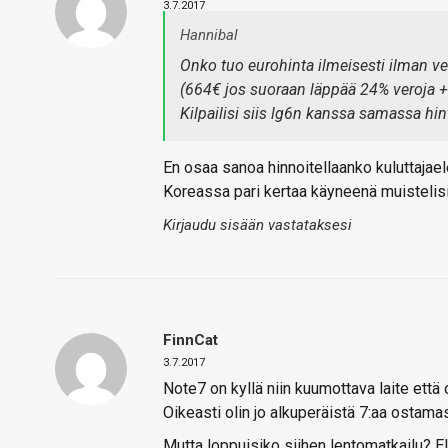
3.7.2017
Hannibal
Onko tuo eurohinta ilmeisesti ilman ver
(664€ jos suoraan läppää 24% veroja +
Kilpailisi siis lg6n kanssa samassa hi
En osaa sanoa hinnoitellaanko kuluttajael
Koreassa pari kertaa käyneenä muistelisin
Kirjaudu sisään vastataksesi
FinnCat
3.7.2017
Note7 on kyllä niin kuumottava laite että 
Oikeasti olin jo alkuperäistä 7:aa ostama
Mutta loppuisiko siihen lentomatkailu? El