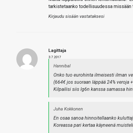
tarkistetaanko todellisuudessa missään t
Kirjaudu sisään vastataksesi
Lagittaja
3.7.2017
Hannibal
Onko tuo eurohinta ilmeisesti ilman ver
(664€ jos suoraan läppää 24% veroja +
Kilpailisi siis lg6n kanssa samassa hi
Juha Kokkonen
En osaa sanoa hinnoitellaanko kuluttaj
Koreassa pari kertaa käyneenä muistelis