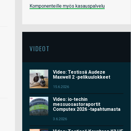
Komponenteille myös kasauspalvelu
VIDEOT
Video: Testissä Audeze
Maxwell 2 -pelikuulokkeet
15.6.2026
Video: io-techin
messuosastoraportit
Computex 2026 -tapahtumasta
3.6.2026