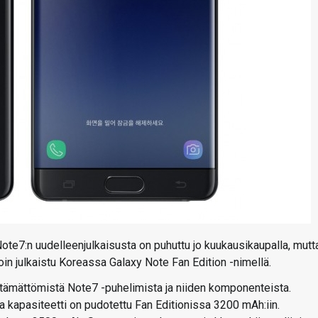
te7:n uudelleenjulkaisusta on puhuttu jo kuukausikaupalla, mutt
doin julkaistu Koreassa Galaxy Note Fan Edition -nimellä.
yttämättömistä Note7 -puhelimista ja niiden komponenteista.
 kapasiteetti on pudotettu Fan Editionissa 3200 mAh:iin.