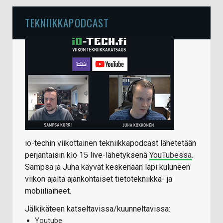
TEKNIIKKAPODCAST
io-techin viikottainen tekniikkapodcast lähetetään
perjantaisin klo 15 live-lähetyksenä
YouTubessa
.
Sampsa ja Juha käyvät keskenään läpi kuluneen
viikon ajalta ajankohtaiset tietotekniikka- ja
mobiiliaiheet.
Jälkikäteen katseltavissa/kuunneltavissa:
Youtube