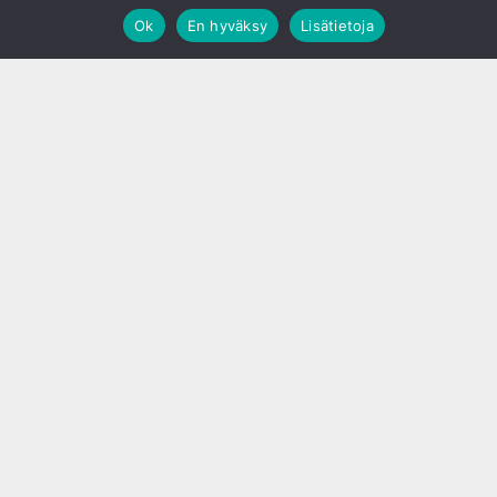
Ok
En hyväksy
Lisätietoja
;