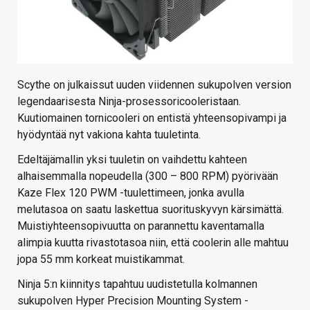
Scythe on julkaissut uuden viidennen sukupolven version
legendaarisesta Ninja-prosessoricooleristaan.
Kuutiomainen tornicooleri on entistä yhteensopivampi ja
hyödyntää nyt vakiona kahta tuuletinta.
Edeltäjämallin yksi tuuletin on vaihdettu kahteen
alhaisemmalla nopeudella (300 – 800 RPM) pyörivään
Kaze Flex 120 PWM -tuulettimeen, jonka avulla
melutasoa on saatu laskettua suorituskyvyn kärsimättä.
Muistiyhteensopivuutta on parannettu kaventamalla
alimpia kuutta rivastotasoa niin, että coolerin alle mahtuu
jopa 55 mm korkeat muistikammat.
Ninja 5:n kiinnitys tapahtuu uudistetulla kolmannen
sukupolven Hyper Precision Mounting System -