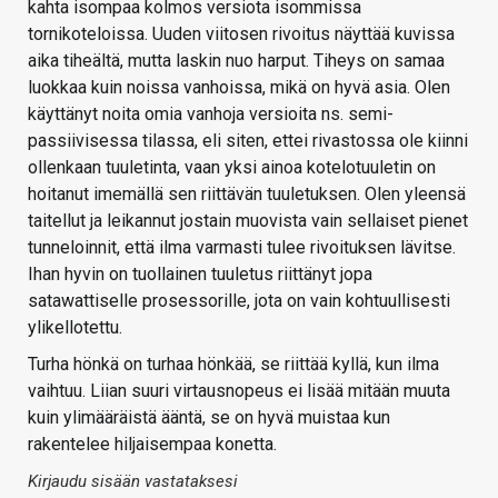
kahta isompaa kolmos versiota isommissa
tornikoteloissa. Uuden viitosen rivoitus näyttää kuvissa
aika tiheältä, mutta laskin nuo harput. Tiheys on samaa
luokkaa kuin noissa vanhoissa, mikä on hyvä asia. Olen
käyttänyt noita omia vanhoja versioita ns. semi-
passiivisessa tilassa, eli siten, ettei rivastossa ole kiinni
ollenkaan tuuletinta, vaan yksi ainoa kotelotuuletin on
hoitanut imemällä sen riittävän tuuletuksen. Olen yleensä
taitellut ja leikannut jostain muovista vain sellaiset pienet
tunneloinnit, että ilma varmasti tulee rivoituksen lävitse.
Ihan hyvin on tuollainen tuuletus riittänyt jopa
satawattiselle prosessorille, jota on vain kohtuullisesti
ylikellotettu.
Turha hönkä on turhaa hönkää, se riittää kyllä, kun ilma
vaihtuu. Liian suuri virtausnopeus ei lisää mitään muuta
kuin ylimääräistä ääntä, se on hyvä muistaa kun
rakentelee hiljaisempaa konetta.
Kirjaudu sisään vastataksesi