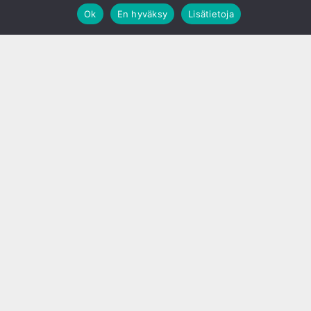
Ok
En hyväksy
Lisätietoja
;