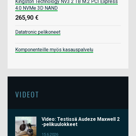
Kingston Technology NV3 2 TB M.2 PCI Express
4.0 NVMe 3D NAND
265,90 €
Datatronic pelikoneet
Komponenteille myös kasauspalvelu
VIDEOT
Video: Testissä Audeze Maxwell 2
-pelikuulokkeet
15.6.2026