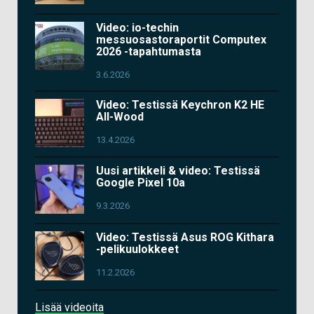
Video: io-techin
messuosastoraportit Computex
2026 -tapahtumasta
3.6.2026
Video: Testissä Keychron K2 HE
All-Wood
13.4.2026
Uusi artikkeli & video: Testissä
Google Pixel 10a
9.3.2026
Video: Testissä Asus ROG Kithara
-pelikuulokkeet
11.2.2026
Lisää videoita