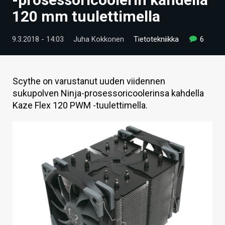
ARTIKKELIT
120 mm tuulettimella
VIDEOT
9.3.2018 - 14:03
Juha Kokkonen
Tietotekniikka
6
TECHBBS
TIETOA
Scythe on varustanut uuden viidennen
sukupolven Ninja-prosessoricoolerinsa kahdella
HINTA.FI
Kaze Flex 120 PWM -tuulettimella.
KAUPPA
VAIHDA TEEMA
HAKU