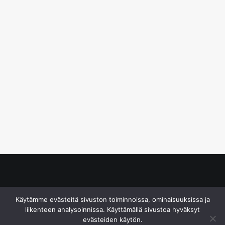
© S&J Media Oy
Käytämme evästeitä sivuston toiminnoissa, ominaisuuksissa ja
liikenteen analysoinnissa. Käyttämällä sivustoa hyväksyt
evästeiden käytön.