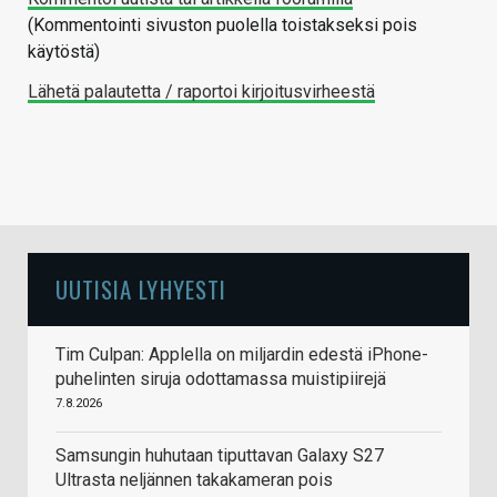
(Kommentointi sivuston puolella toistakseksi pois
käytöstä)
Lähetä palautetta / raportoi kirjoitusvirheestä
UUTISIA LYHYESTI
Tim Culpan: Applella on miljardin edestä iPhone-
puhelinten siruja odottamassa muistipiirejä
7.8.2026
Samsungin huhutaan tiputtavan Galaxy S27
Ultrasta neljännen takakameran pois