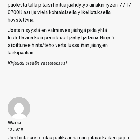
puolesta tällä pitäisi hoitua jäähdytys ainakin ryzen 7 / I7
8700K asti ja vielä kohtalaisella ylikellotuksella
höystettynä.
Jostain syystä en valmisvesijäähyjä pidä yhtä
luotettavina kuin perinteiset jäähyt ja tämä Ninja 5
sijoittunee hinta/teho vertailussa ihan jäähyjen
kärkipäähän.
Kirjaudu sisään vastataksesi
Warra
13.3.2018
Jos hinta-arvio pitää paikkaansa niin pitäisi kaiken järjen