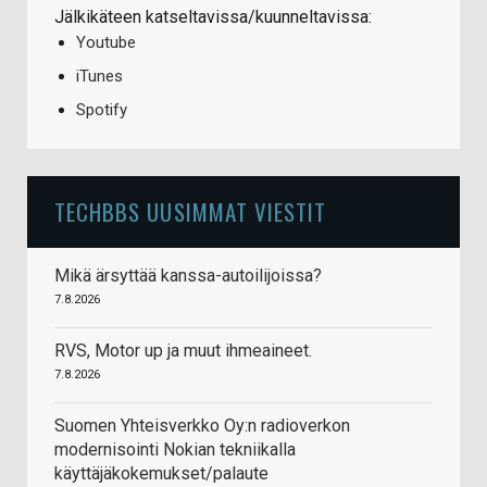
Jälkikäteen katseltavissa/kuunneltavissa:
Youtube
iTunes
Spotify
TECHBBS UUSIMMAT VIESTIT
Mikä ärsyttää kanssa-autoilijoissa?
7.8.2026
RVS, Motor up ja muut ihmeaineet.
7.8.2026
Suomen Yhteisverkko Oy:n radioverkon
modernisointi Nokian tekniikalla
käyttäjäkokemukset/palaute