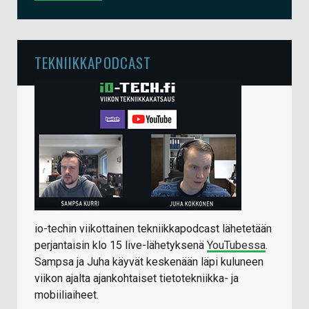
TEKNIIKKAPODCAST
io-techin viikottainen tekniikkapodcast lähetetään
perjantaisin klo 15 live-lähetyksenä
YouTubessa
.
Sampsa ja Juha käyvät keskenään läpi kuluneen
viikon ajalta ajankohtaiset tietotekniikka- ja
mobiiliaiheet.