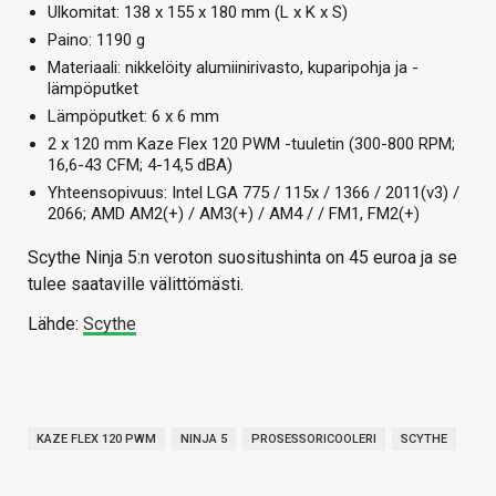
Ulkomitat: 138 x 155 x 180 mm (L x K x S)
Paino: 1190 g
Materiaali: nikkelöity alumiinirivasto, kuparipohja ja -
lämpöputket
Lämpöputket: 6 x 6 mm
2 x 120 mm Kaze Flex 120 PWM -tuuletin (300-800 RPM;
16,6-43 CFM; 4-14,5 dBA)
Yhteensopivuus: Intel LGA 775 / 115x / 1366 / 2011(v3) /
2066; AMD AM2(+) / AM3(+) / AM4 / / FM1, FM2(+)
Scythe Ninja 5:n veroton suositushinta on 45 euroa ja se
tulee saataville välittömästi.
Lähde:
Scythe
KAZE FLEX 120 PWM
NINJA 5
PROSESSORICOOLERI
SCYTHE