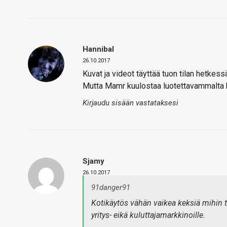
Hannibal
26.10.2017
Kuvat ja videot täyttää tuon tilan hetkes
Mutta Mamr kuulostaa luotettavammalta 
Kirjaudu sisään vastataksesi
Sjamy
26.10.2017
91danger91
Kotikäytös vähän vaikea keksiä mihin t
yritys- eikä kuluttajamarkkinoille.