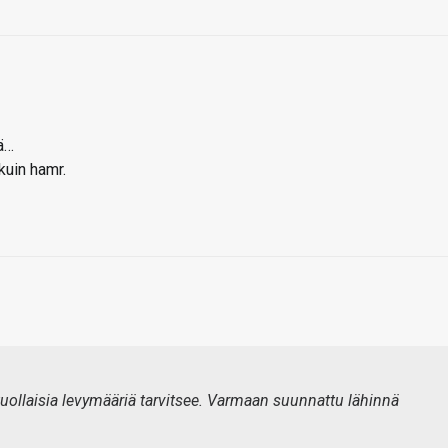
sä…
kuin hamr.
uollaisia levymääriä tarvitsee. Varmaan suunnattu lähinnä