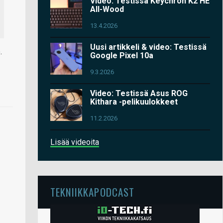
Video: Testissä Keychron K2 HE
All-Wood
13.4.2026
Uusi artikkeli & video: Testissä
.
Google Pixel 10a
9.3.2026
Video: Testissä Asus ROG
Kithara -pelikuulokkeet
11.2.2026
Lisää videoita
TEKNIIKKAPODCAST