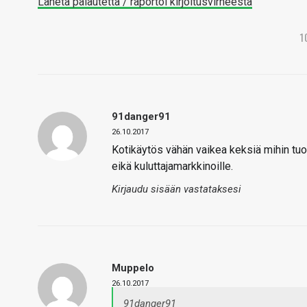
Lähetä palautetta / raportoi kirjoitusvirheestä
1
91danger91
26.10.2017
Kotikäytös vähän vaikea keksiä mihin tuol
eikä kuluttajamarkkinoille.
Kirjaudu sisään vastataksesi
Muppelo
26.10.2017
91danger91