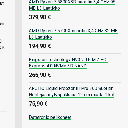
AMD Ryzen 7 5800X3D suoritin 3,4 GHz 96
ut
MB L3 Laatikko
i
379,90 €
ohi
AMD Ryzen 7 5700X suoritin 3,4 GHz 32 MB
L3 Laatikko
0
194,90 €
25.
Kingston Technology NV3 2 TB M.2 PCI
Express 4.0 NVMe 3D NAND
265,90 €
ARCTIC Liquid Freezer III Pro 360 Suoritin
Nestejäähdytyspakkaus 12 cm musta 1 kpl
75,90 €
Datatronic pelikoneet