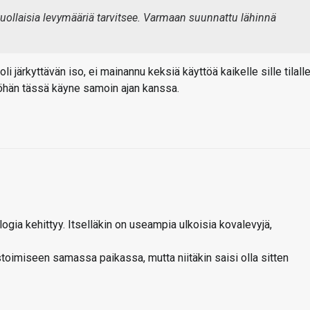
uollaisia levymääriä tarvitsee. Varmaan suunnattu lähinnä
i järkyttävän iso, ei mainannu keksiä käyttöä kaikelle sille tilalle
iköhän tässä käyne samoin ajan kanssa.
logia kehittyy. Itselläkin on useampia ulkoisia kovalevyjä,
astoimiseen samassa paikassa, mutta niitäkin saisi olla sitten