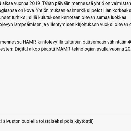
 alkaa vuonna 2019. Tähän päivään mennessä yhtiö on valmistan
giaansa on kova. Yhtiön mukaan esimerkiksi pelot liian korkeaks
uneet turhiksi, sillä kulutuksen kerrotaan olevan samaa luokkaa
ntolevyn lämpeämisen ja viilentymisen kirjoituksen vuoksi olevan 
 mennessä HAMR-kiintolevyillä tultaisiin pääsemään vähintään 4
n Western Digital aikoo päästä MAMR-teknologian avulla vuonna 20
sivuston puolella toistaiseksi pois käytöstä)