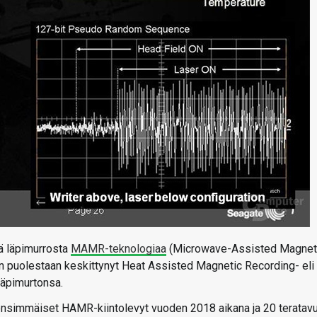
ä läpimurrosta
MAMR-teknologiaa
(Microwave-Assisted Magnet
on puolestaan keskittynyt Heat Assisted Magnetic Recording- eli
läpimurtonsa.
simmäiset HAMR-kiintolevyt vuoden 2018 aikana ja 20 teratav