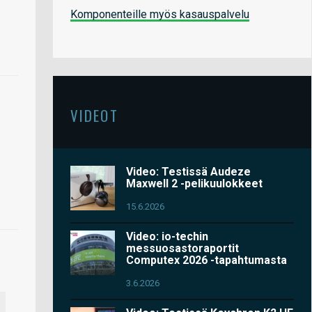
Komponenteille myös kasauspalvelu
VIDEOT
Video: Testissä Audeze
Maxwell 2 -pelikuulokkeet
15.6.2026
Video: io-techin
messuosastoraportit
Computex 2026 -tapahtumasta
3.6.2026