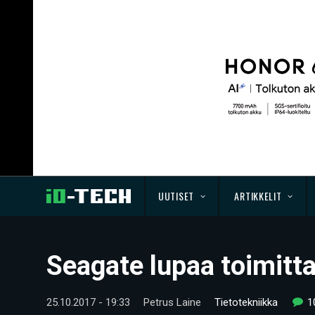
UUTISET
ARTIKKELIT
Seagate lupaa toimitt
25.10.2017 - 19:33
Petrus Laine
Tietotekniikka
1