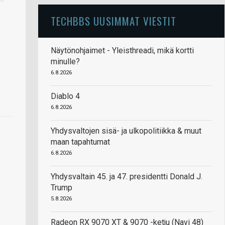
TECHBBS UUSIMMAT VIESTIT
Näytönohjaimet - Yleisthreadi, mikä kortti
minulle?
6.8.2026
Diablo 4
6.8.2026
Yhdysvaltojen sisä- ja ulkopolitiikka & muut
maan tapahtumat
6.8.2026
Yhdysvaltain 45. ja 47. presidentti Donald J.
Trump
5.8.2026
Radeon RX 9070 XT & 9070 -ketju (Navi 48)