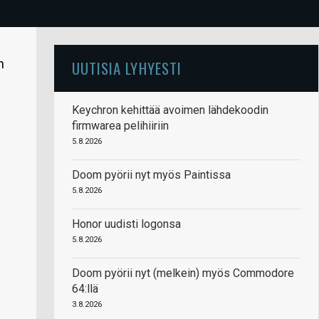
n
UUTISIA LYHYESTI
Keychron kehittää avoimen lähdekoodin
firmwarea pelihiiriin
5.8.2026
Doom pyörii nyt myös Paintissa
5.8.2026
Honor uudisti logonsa
5.8.2026
Doom pyörii nyt (melkein) myös Commodore
64:llä
3.8.2026