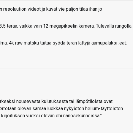
resoluution videot ja kuvat vie paljon tilaa ihan jo
 3,5 teraa, vaikka vain 12 megapikselin kamera. Tulevalla rungolla
lma, 4k raw matsku taitaa syödä teran lättyjä aamupalaksi :eat:
orkeaksi nousevasta kulutuksesta tai lämpötiloista ovat
 kerrotaan olevan samaa luokkaa nykyisten helium-täytteisten
 kirjoituksen vuoksi olevan ohi nanosekunneissa.”