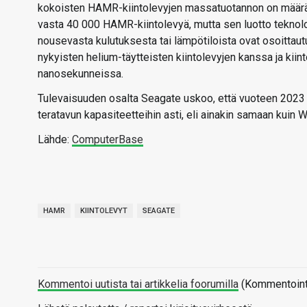
kokoisten HAMR-kiintolevyjen massatuotannon on määrä
vasta 40 000 HAMR-kiintolevyä, mutta sen luotto teknolo
nousevasta kulutuksesta tai lämpötiloista ovat osoittaut
nykyisten helium-täytteisten kiintolevyjen kanssa ja kii
nanosekunneissa.
Tulevaisuuden osalta Seagate uskoo, että vuoteen 2023
teratavun kapasiteetteihin asti, eli ainakin samaan kui
Lähde:
ComputerBase
HAMR
KIINTOLEVYT
SEAGATE
Kommentoi uutista tai artikkelia foorumilla
(Kommentointi 