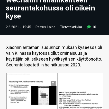
ARTIKKELIT
seurantakohussa oli oikein
kyse
VIDEOT
TECHBBS
2.6.2021 - 19:45
Petrus Laine
Tietotekniikka
10
TIETOA
HINTA.FI
Xiaomin antaman lausunnon mukaan kyseessä oli
vain Kiinassa käytössä ollut ominaisuus ja
KAUPPA
käyttäjän piti erikseen hyväksyä sen käyttöönotto.
Seuranta lopetettiin heinäkuussa 2020.
VAIHDA TEEMA
HAKU