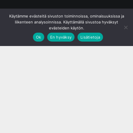
© S&J Media Oy
Käytämme evästeitä sivuston toiminnoissa, ominaisuuksissa ja
liikenteen analysoinnissa. Käyttämällä sivustoa hyväksyt
evästeiden käytön.
Ok
En hyväksy
Lisätietoja
;