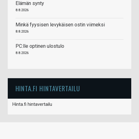
Elämän synty
8.8.2026
Minkä fyysisen levykäisen ostin viimeksi
8.8.2026
PC:lle optinen ulostulo
8.8.2026
HINTA.FI HINTAVERTAILU
Hinta.fi hintavertailu