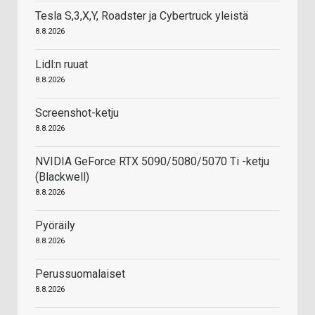
Tesla S,3,X,Y, Roadster ja Cybertruck yleistä
8.8.2026
Lidl:n ruuat
8.8.2026
Screenshot-ketju
8.8.2026
NVIDIA GeForce RTX 5090/5080/5070 Ti -ketju
(Blackwell)
8.8.2026
Pyöräily
8.8.2026
Perussuomalaiset
8.8.2026