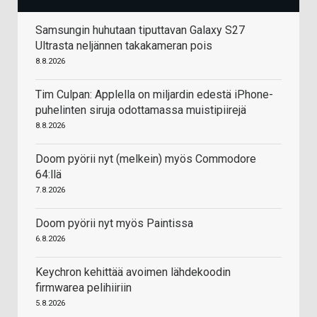
Samsungin huhutaan tiputtavan Galaxy S27
Ultrasta neljännen takakameran pois
8.8.2026
Tim Culpan: Applella on miljardin edestä iPhone-
puhelinten siruja odottamassa muistipiirejä
8.8.2026
Doom pyörii nyt (melkein) myös Commodore
64:llä
7.8.2026
Doom pyörii nyt myös Paintissa
6.8.2026
Keychron kehittää avoimen lähdekoodin
firmwarea pelihiiriin
5.8.2026