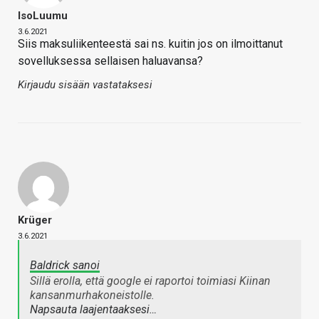
IsoLuumu
3.6.2021
Siis maksuliikenteestä sai ns. kuitin jos on ilmoittanut
sovelluksessa sellaisen haluavansa?
Kirjaudu sisään vastataksesi
Krüger
3.6.2021
Baldrick sanoi
Sillä erolla, että google ei raportoi toimiasi Kiinan
kansanmurhakoneistolle.
Napsauta laajentaaksesi…