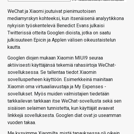
WeChat ja Xiaomi joutuivat pienimuotoisen
mediamyrskyn kohteeksi, kun itsenäisenä analyytikkona
nykyisin työskentelevä Benedict Evans julkaisi
Twitterissä otteita Googlen dioista, jotka on saatu
julkisuuteen Epicin ja Applen välisen oikeustaistelun
kautta.
Googlen diojen mukaan Xiaomin MIUI9 seuraa
aktiivisesti käyttäjänsä tekemiä rahasiirtoja WeChat-
sovelluksessa. Se tallentaa tiedot Xiaomin
sovellusperheen käyttöön. Esimerkkeinä mainitaan
Xiaomin oma virtuaaliavustaja ja My Expenses -
sovellukset. Myös muiden valmistajien tiedetään
tarkkailevan tarkkaan itse WeChat-sovellusta sekä sen
sisäisen selaimen tunnistetta, kun käyttäjät avaavat
linkkejä sovelluksesta. Googlen diat ovat jo useamman
vuoden takaa.
Me kysyimme Xiaomilta, mistä tapauksessa oli oikein