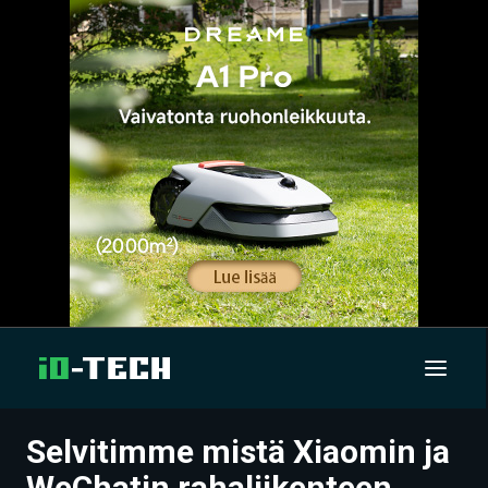
Selvitimme mistä Xiaomin ja
UUTISET
WeChatin rahaliikenteen