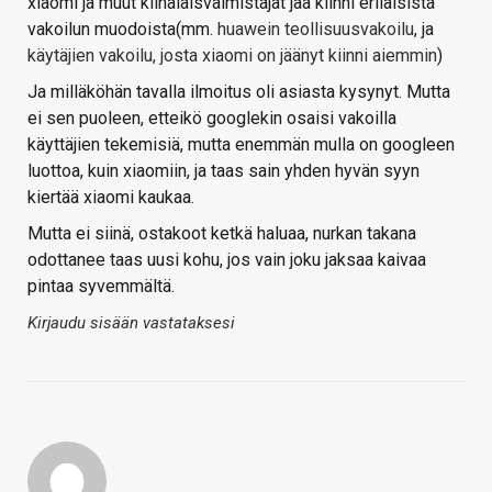
xiaomi ja muut kiinalaisvalmistajat jää kiinni erilaisista
vakoilun muodoista(mm.
huawein teollisuusvakoilu
, ja
käytäjien vakoilu, josta xiaomi on jäänyt kiinni aiemmin
)
Ja milläköhän tavalla ilmoitus oli asiasta kysynyt. Mutta
ei sen puoleen, etteikö googlekin osaisi vakoilla
käyttäjien tekemisiä, mutta enemmän mulla on googleen
luottoa, kuin xiaomiin, ja taas sain yhden hyvän syyn
kiertää xiaomi kaukaa.
Mutta ei siinä, ostakoot ketkä haluaa, nurkan takana
odottanee taas uusi kohu, jos vain joku jaksaa kaivaa
pintaa syvemmältä.
Kirjaudu sisään vastataksesi