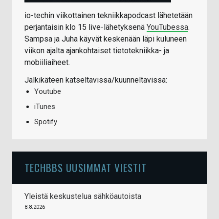
io-techin viikottainen tekniikkapodcast lähetetään
perjantaisin klo 15 live-lähetyksenä
YouTubessa
.
Sampsa ja Juha käyvät keskenään läpi kuluneen
viikon ajalta ajankohtaiset tietotekniikka- ja
mobiiliaiheet.
Jälkikäteen katseltavissa/kuunneltavissa:
Youtube
iTunes
Spotify
TECHBBS UUSIMMAT VIESTIT
Yleistä keskustelua sähköautoista
8.8.2026