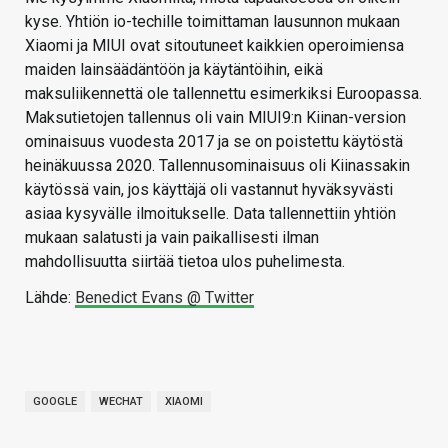
kyse. Yhtiön io-techille toimittaman lausunnon mukaan
Xiaomi ja MIUI ovat sitoutuneet kaikkien operoimiensa
maiden lainsäädäntöön ja käytäntöihin, eikä
maksuliikennettä ole tallennettu esimerkiksi Euroopassa.
Maksutietojen tallennus oli vain MIUI9:n Kiinan-version
ominaisuus vuodesta 2017 ja se on poistettu käytöstä
heinäkuussa 2020. Tallennusominaisuus oli Kiinassakin
käytössä vain, jos käyttäjä oli vastannut hyväksyvästi
asiaa kysyvälle ilmoitukselle. Data tallennettiin yhtiön
mukaan salatusti ja vain paikallisesti ilman
mahdollisuutta siirtää tietoa ulos puhelimesta.
Lähde:
Benedict Evans @ Twitter
GOOGLE
WECHAT
XIAOMI