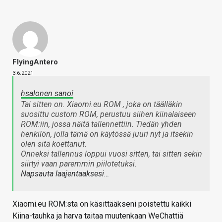
FlyingAntero
3.6.2021
hsalonen sanoi
Tai sitten on. Xiaomi.eu ROM , joka on täälläkin
suosittu custom ROM, perustuu siihen kiinalaiseen
ROM:iin, jossa näitä tallennettiin. Tiedän yhden
henkilön, jolla tämä on käytössä juuri nyt ja itsekin
olen sitä koettanut.
Onneksi tallennus loppui vuosi sitten, tai sitten sekin
siirtyi vaan paremmin piilotetuksi.
Napsauta laajentaaksesi…
Xiaomi.eu ROM:sta on käsittääkseni poistettu kaikki
Kiina-tauhka ja harva taitaa muutenkaan WeChattiä