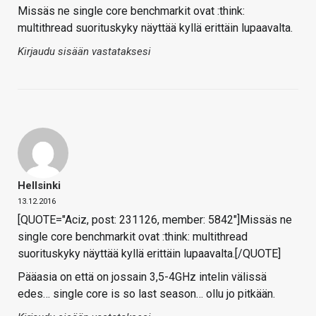
Missäs ne single core benchmarkit ovat :think:
multithread suorituskyky näyttää kyllä erittäin lupaavalta.
Kirjaudu sisään vastataksesi
Hellsinki
13.12.2016
[QUOTE="Aciz, post: 231126, member: 5842"]Missäs ne
single core benchmarkit ovat :think: multithread
suorituskyky näyttää kyllä erittäin lupaavalta.[/QUOTE]
Pääasia on että on jossain 3,5-4GHz intelin välissä
edes… single core is so last season… ollu jo pitkään.