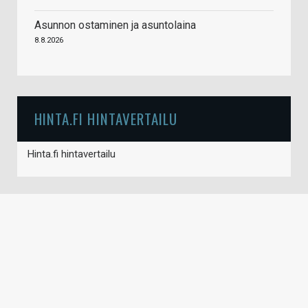
Asunnon ostaminen ja asuntolaina
8.8.2026
HINTA.FI HINTAVERTAILU
Hinta.fi hintavertailu