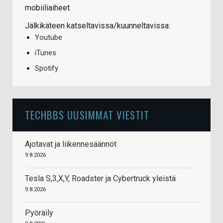
mobiiliaiheet.
Jälkikäteen katseltavissa/kuunneltavissa:
Youtube
iTunes
Spotify
TECHBBS UUSIMMAT VIESTIT
Ajotavat ja liikennesäännöt
9.8.2026
Tesla S,3,X,Y, Roadster ja Cybertruck yleistä
9.8.2026
Pyöräily