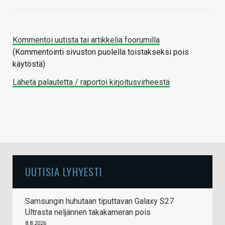
Kommentoi uutista tai artikkelia foorumilla
(Kommentointi sivuston puolella toistakseksi pois
käytöstä)
Lähetä palautetta / raportoi kirjoitusvirheestä
UUTISIA LYHYESTI
Samsungin huhutaan tiputtavan Galaxy S27
Ultrasta neljännen takakameran pois
8.8.2026