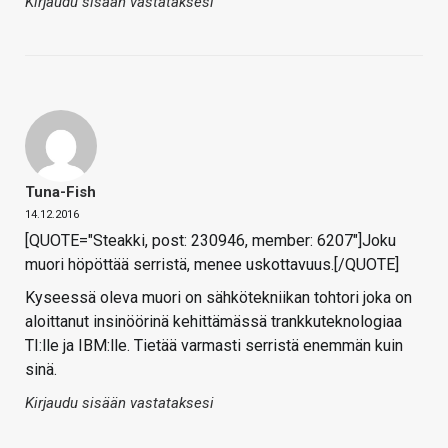
Kirjaudu sisään vastataksesi
Tuna-Fish
14.12.2016
[QUOTE="Steakki, post: 230946, member: 6207"]Joku
muori höpöttää serristä, menee uskottavuus.[/QUOTE]
Kyseessä oleva muori on sähkötekniikan tohtori joka on
aloittanut insinöörinä kehittämässä trankkuteknologiaa
TI:lle ja IBM:lle. Tietää varmasti serristä enemmän kuin
sinä.
Kirjaudu sisään vastataksesi