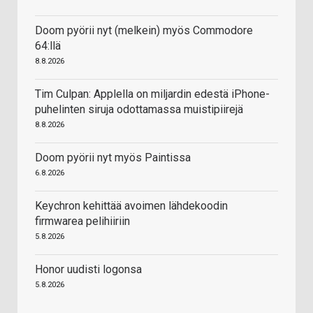
Doom pyörii nyt (melkein) myös Commodore
64:llä
8.8.2026
Tim Culpan: Applella on miljardin edestä iPhone-
puhelinten siruja odottamassa muistipiirejä
8.8.2026
Doom pyörii nyt myös Paintissa
6.8.2026
Keychron kehittää avoimen lähdekoodin
firmwarea pelihiiriin
5.8.2026
Honor uudisti logonsa
5.8.2026