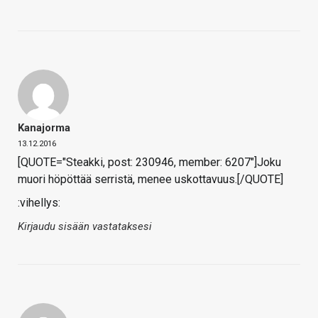
Kanajorma
13.12.2016
[QUOTE="Steakki, post: 230946, member: 6207"]Joku
muori höpöttää serristä, menee uskottavuus.[/QUOTE]
:vihellys:
Kirjaudu sisään vastataksesi