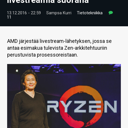
ARTIKKELIT
13.12.2016 - 22:59
Sampsa Kurri
Tietotekniikka
11
VIDEOT
TECHBBS
AMD järjestää livestream-lähetyksen, jossa se
TIETOA
antaa esimakua tulevista Zen-arkkitehtuuriin
perustuvista prosessoreistaan.
HINTA.FI
KAUPPA
VAIHDA TEEMA
HAKU