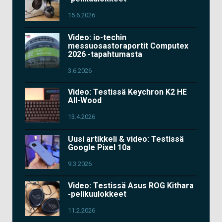
15.6.2026
Video: io-techin
messuosastoraportit Computex
2026 -tapahtumasta
3.6.2026
Video: Testissä Keychron K2 HE
All-Wood
13.4.2026
Uusi artikkeli & video: Testissä
Google Pixel 10a
9.3.2026
Video: Testissä Asus ROG Kithara
-pelikuulokkeet
11.2.2026