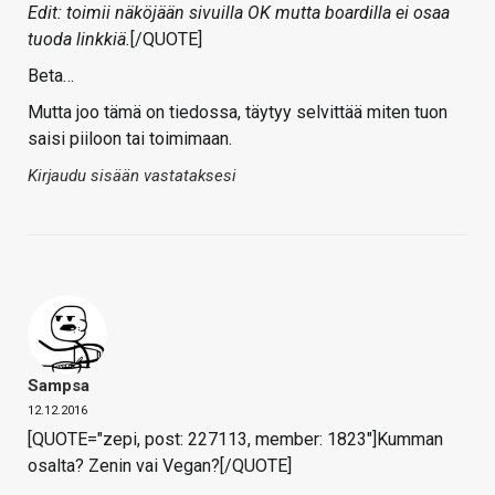
Edit: toimii näköjään sivuilla OK mutta boardilla ei osaa
tuoda linkkiä.
[/QUOTE]
Beta…
Mutta joo tämä on tiedossa, täytyy selvittää miten tuon
saisi piiloon tai toimimaan.
Kirjaudu sisään vastataksesi
Sampsa
12.12.2016
[QUOTE="zepi, post: 227113, member: 1823"]Kumman
osalta? Zenin vai Vegan?[/QUOTE]