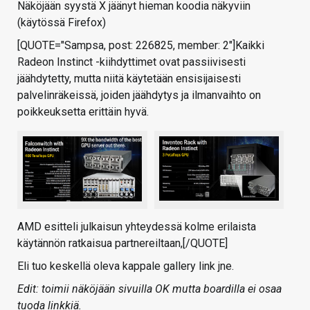
Näköjään syystä X jäänyt hieman koodia näkyviin
(käytössä Firefox)
[QUOTE="Sampsa, post: 226825, member: 2"]Kaikki
Radeon Instinct -kiihdyttimet ovat passiivisesti
jäähdytetty, mutta niitä käytetään ensisijaisesti
palvelinräkeissä, joiden jäähdytys ja ilmanvaihto on
poikkeuksetta erittäin hyvä.
AMD esitteli julkaisun yhteydessä kolme erilaista
käytännön ratkaisua partnereiltaan,[/QUOTE]
Eli tuo keskellä oleva kappale gallery link jne.
Edit: toimii näköjään sivuilla OK mutta boardilla ei osaa
tuoda linkkiä.