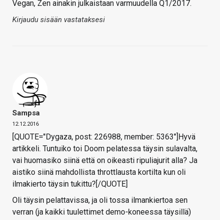
Vegan, Zen ainakin julkaistaan varmuudella Q1/2017.
Kirjaudu sisään vastataksesi
Sampsa
12.12.2016
[QUOTE="Dygaza, post: 226988, member: 5363"]Hyvä
artikkeli. Tuntuiko toi Doom pelatessa täysin sulavalta,
vai huomasiko siinä että on oikeasti ripuliajurit alla? Ja
aistiko siinä mahdollista throttlausta kortilta kun oli
ilmakierto täysin tukittu?[/QUOTE]
Oli täysin pelattavissa, ja oli tossa ilmankiertoa sen
verran (ja kaikki tuulettimet demo-koneessa täysillä)