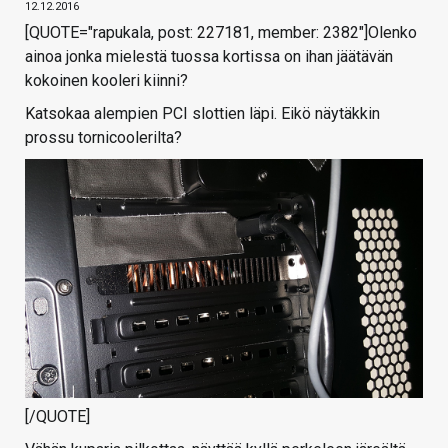
12.12.2016
[QUOTE="rapukala, post: 227181, member: 2382"]Olenko
ainoa jonka mielestä tuossa kortissa on ihan jäätävän
kokoinen kooleri kiinni?
Katsokaa alempien PCI slottien läpi. Eikö näytäkkin
prossu tornicoolerilta?
[/QUOTE]