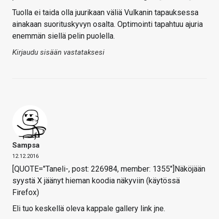
Tuolla ei taida olla juurikaan väliä Vulkanin tapauksessa
ainakaan suorituskyvyn osalta. Optimointi tapahtuu ajuria
enemmän siellä pelin puolella.
Kirjaudu sisään vastataksesi
Sampsa
12.12.2016
[QUOTE="Taneli-, post: 226984, member: 1355"]Näköjään
syystä X jäänyt hieman koodia näkyviin (käytössä
Firefox)
Eli tuo keskellä oleva kappale gallery link jne.