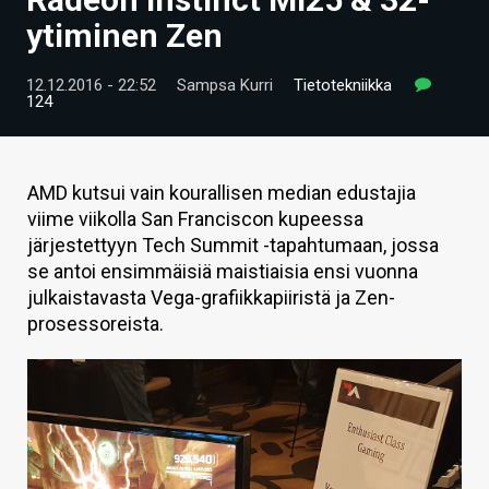
ARTIKKELIT
ytiminen Zen
VIDEOT
12.12.2016 - 22:52
Sampsa Kurri
Tietotekniikka
124
TECHBBS
TIETOA
AMD kutsui vain kourallisen median edustajia
HINTA.FI
viime viikolla San Franciscon kupeessa
järjestettyyn Tech Summit -tapahtumaan, jossa
KAUPPA
se antoi ensimmäisiä maistiaisia ensi vuonna
julkaistavasta Vega-grafiikkapiiristä ja Zen-
VAIHDA TEEMA
prosessoreista.
HAKU