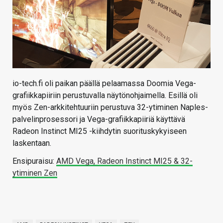
io-tech.fi oli paikan päällä pelaamassa Doomia Vega-
grafiikkapiiriin perustuvalla näytönohjaimella. Esillä oli
myös Zen-arkkitehtuuriin perustuva 32-ytiminen Naples-
palvelinprosessori ja Vega-grafiikkapiiriä käyttävä
Radeon Instinct MI25 -kiihdytin suorituskykyiseen
laskentaan.
Ensipuraisu:
AMD Vega, Radeon Instinct MI25 & 32-
ytiminen Zen