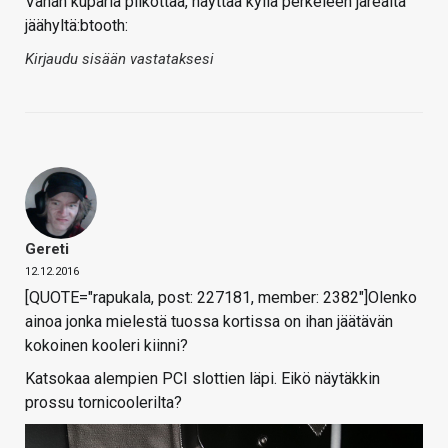
Vähän kuparia pilkottaa, näyttää kyllä perkeleen järeältä
jäähyltä:btooth:
Kirjaudu sisään vastataksesi
Gereti
12.12.2016
[QUOTE="rapukala, post: 227181, member: 2382"]Olenko
ainoa jonka mielestä tuossa kortissa on ihan jäätävän
kokoinen kooleri kiinni?
Katsokaa alempien PCI slottien läpi. Eikö näytäkkin
prossu tornicoolerilta?