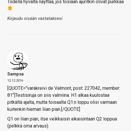
Todella hyvältä näyttää, jos tosiaan ajuritkin olivat purkkaa
Kirjaudu sisään vastataksesi
Sampsa
12.12.2016
[QUOTE="varakreivi de Valmont, post: 227042, member:
81"]Testisiruja on siis valmiina. H1 alkaa kuulostaa
pitkältä ajalta, mutta toisaalta Q1:n loppu olisi varmaan
kuitenkin hieman liian pian.[/QUOTE]
Q1 on liian pian, itse veikkaisin aikaisintaan Q2 loppua
(pelkkä oma arvaus).