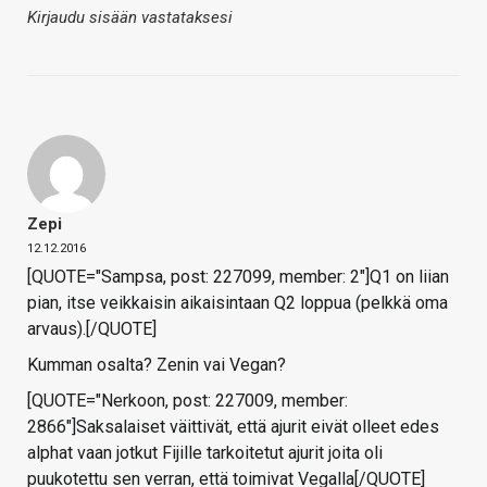
Kirjaudu sisään vastataksesi
Zepi
12.12.2016
[QUOTE="Sampsa, post: 227099, member: 2"]Q1 on liian
pian, itse veikkaisin aikaisintaan Q2 loppua (pelkkä oma
arvaus).[/QUOTE]
Kumman osalta? Zenin vai Vegan?
[QUOTE="Nerkoon, post: 227009, member:
2866"]Saksalaiset väittivät, että ajurit eivät olleet edes
alphat vaan jotkut Fijille tarkoitetut ajurit joita oli
puukotettu sen verran, että toimivat Vegalla[/QUOTE]