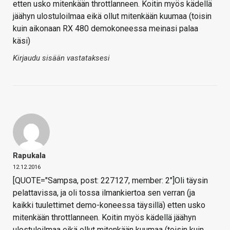
etten usko mitenkään throttlanneen. Koitin myös kädellä
jäähyn ulostuloilmaa eikä ollut mitenkään kuumaa (toisin
kuin aikonaan RX 480 demokoneessa meinasi palaa
käsi)
Kirjaudu sisään vastataksesi
Rapukala
12.12.2016
[QUOTE="Sampsa, post: 227127, member: 2"]Oli täysin
pelattavissa, ja oli tossa ilmankiertoa sen verran (ja
kaikki tuulettimet demo-koneessa täysillä) etten usko
mitenkään throttlanneen. Koitin myös kädellä jäähyn
ulostuloilmaa eikä ollut mitenkään kuumaa (toisin kuin