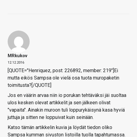
MRkukov
12.12.2016
[QUOTE="Henriquez, post: 226892, member: 219"]Ei
mutta eikös Sampsa ole vielä osa tuota muropaketin
toimitusta?[/QUOTE]
Jos en väärin arvaa niin io porukan tehtäväksi jäi suoltaa
ulos kesken olevat artikkelit ja sen jälkeen olivat
"vapaita". Ainakin muroon tuli loppurykäisynä kasa hyviä
juttuja ja sitten ne loppuivat kuin seinään.
Katso tämän artikkelin kuvia ja löydät tiedon oliko
Sampsa kumman sivuston listoilla tuolla tapahtumassa.