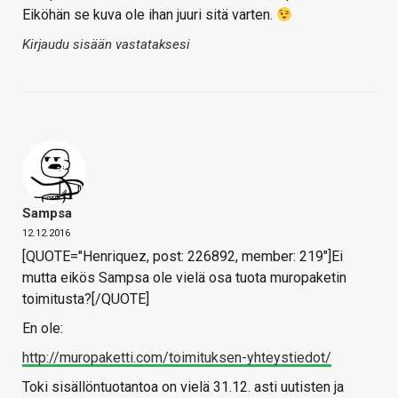
Eiköhän se kuva ole ihan juuri sitä varten.
Kirjaudu sisään vastataksesi
Sampsa
12.12.2016
[QUOTE="Henriquez, post: 226892, member: 219"]Ei
mutta eikös Sampsa ole vielä osa tuota muropaketin
toimitusta?[/QUOTE]
En ole:
http://muropaketti.com/toimituksen-yhteystiedot/
Toki sisällöntuotantoa on vielä 31.12. asti uutisten ja