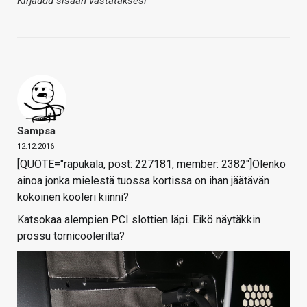
Kirjaudu sisään vastataksesi
Sampsa
12.12.2016
[QUOTE="rapukala, post: 227181, member: 2382"]Olenko
ainoa jonka mielestä tuossa kortissa on ihan jäätävän
kokoinen kooleri kiinni?
Katsokaa alempien PCI slottien läpi. Eikö näytäkkin
prossu tornicoolerilta?