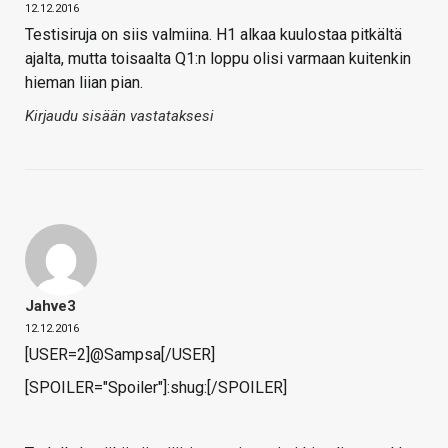
12.12.2016
Testisiruja on siis valmiina. H1 alkaa kuulostaa pitkältä
ajalta, mutta toisaalta Q1:n loppu olisi varmaan kuitenkin
hieman liian pian.
Kirjaudu sisään vastataksesi
Jahve3
12.12.2016
[USER=2]@Sampsa[/USER]
[SPOILER="Spoiler"]:shug:[/SPOILER]