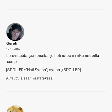
Gereti
12.12.2016
Lörövittubbs jää toiseksi jo heti iotechin alkumetreillä
:comp:
[SPOILER="Hail Sysop"]:sysop:[/SPOILER]
Kirjaudu sisään vastataksesi