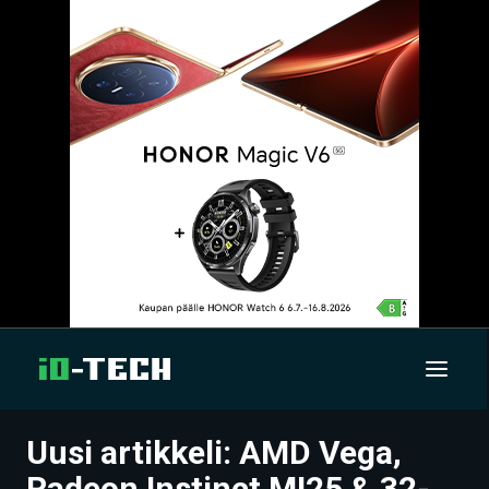
Uusi artikkeli: AMD Vega,
UUTISET
Radeon Instinct MI25 & 32-