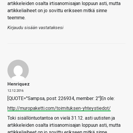
artikkeleiden osalta irtisanomisajan loppuun asti, mutta
artikkeliaiheet on jo sovittu erikseen mitkä sinne
teemme.
Kirjaudu sisään vastataksesi
Henriquez
12.12.2016
[QUOTE="Sampsa, post: 226934, member: 2"]En ole:
http://muropaketti.com/toimituksen-yhteystiedot/
Toki sisällöntuotantoa on vielä 31.12. asti uutisten ja
artikkeleiden osalta irtisanomisajan loppuun asti, mutta
artikkeliaiheet on jo sovittu erikseen mitkä sinne