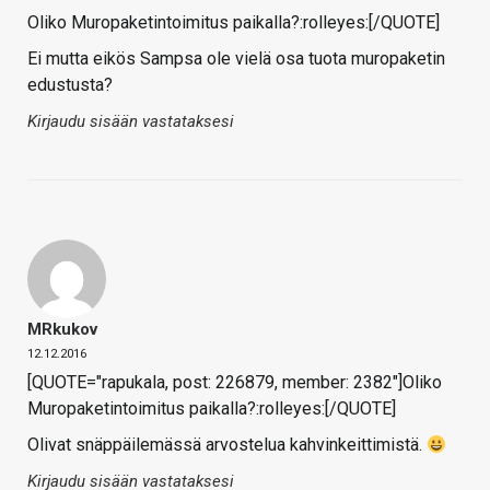
Oliko Muropaketintoimitus paikalla?:rolleyes:[/QUOTE]
Ei mutta eikös Sampsa ole vielä osa tuota muropaketin
edustusta?
Kirjaudu sisään vastataksesi
MRkukov
12.12.2016
[QUOTE="rapukala, post: 226879, member: 2382"]Oliko
Muropaketintoimitus paikalla?:rolleyes:[/QUOTE]
Olivat snäppäilemässä arvostelua kahvinkeittimistä.
Kirjaudu sisään vastataksesi