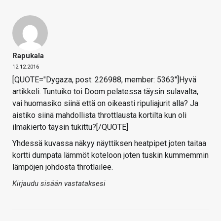
Rapukala
12.12.2016
[QUOTE="Dygaza, post: 226988, member: 5363"]Hyvä
artikkeli. Tuntuiko toi Doom pelatessa täysin sulavalta,
vai huomasiko siinä että on oikeasti ripuliajurit alla? Ja
aistiko siinä mahdollista throttlausta kortilta kun oli
ilmakierto täysin tukittu?[/QUOTE]
Yhdessä kuvassa näkyy näyttiksen heatpipet joten taitaa
kortti dumpata lämmöt koteloon joten tuskin kummemmin
lämpöjen johdosta throtlailee.
Kirjaudu sisään vastataksesi