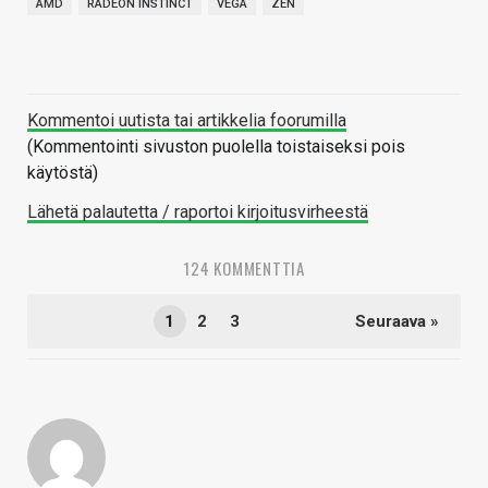
AMD
RADEON INSTINCT
VEGA
ZEN
Kommentoi uutista tai artikkelia foorumilla
(Kommentointi sivuston puolella toistaiseksi pois
käytöstä)
Lähetä palautetta / raportoi kirjoitusvirheestä
124 KOMMENTTIA
1
2
3
Seuraava »