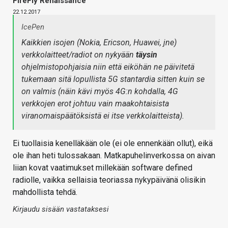
FireFly Renaissance
22.12.2017
IcePen
Kaikkien isojen (Nokia, Ericson, Huawei, jne)
verkkolaitteet/radiot on nykyään
täysin
ohjelmistopohjaisia niin että eiköhän ne päivitetä
tukemaan sitä lopullista 5G stantardia sitten kuin se
on valmis (näin kävi myös 4G:n kohdalla, 4G
verkkojen erot johtuu vain maakohtaisista
viranomaispäätöksistä ei itse verkkolaitteista).
Ei tuollaisia kenelläkään ole (ei ole ennenkään ollut), eikä
ole ihan heti tulossakaan. Matkapuhelinverkossa on aivan
liian kovat vaatimukset millekään software defined
radiolle, vaikka sellaisia teoriassa nykypäivänä olisikin
mahdollista tehdä.
Kirjaudu sisään vastataksesi