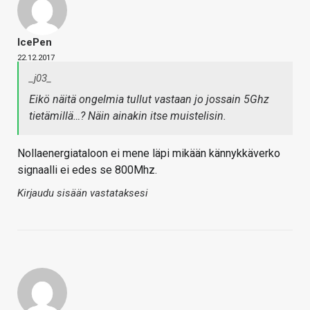
IcePen
22.12.2017
_j03_
Eikö näitä ongelmia tullut vastaan jo jossain 5Ghz
tietämillä…? Näin ainakin itse muistelisin.
Nollaenergiataloon ei mene läpi mikään kännykkäverko
signaalli ei edes se 800Mhz.
Kirjaudu sisään vastataksesi