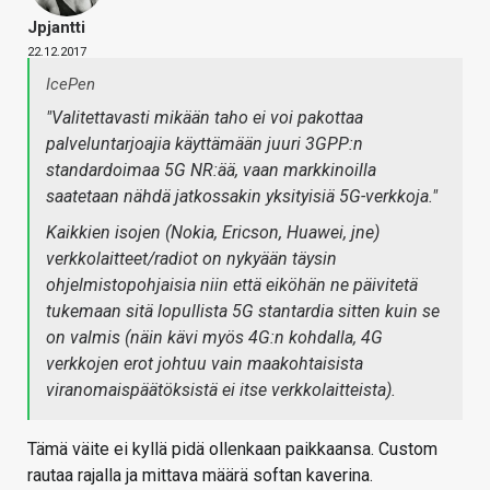
Jpjantti
22.12.2017
IcePen
"Valitettavasti mikään taho ei voi pakottaa
palveluntarjoajia käyttämään juuri 3GPP:n
standardoimaa 5G NR:ää, vaan markkinoilla
saatetaan nähdä jatkossakin yksityisiä 5G-verkkoja."
Kaikkien isojen (Nokia, Ericson, Huawei, jne)
verkkolaitteet/radiot on nykyään täysin
ohjelmistopohjaisia niin että eiköhän ne päivitetä
tukemaan sitä lopullista 5G stantardia sitten kuin se
on valmis (näin kävi myös 4G:n kohdalla, 4G
verkkojen erot johtuu vain maakohtaisista
viranomaispäätöksistä ei itse verkkolaitteista).
Tämä väite ei kyllä pidä ollenkaan paikkaansa. Custom
rautaa rajalla ja mittava määrä softan kaverina.