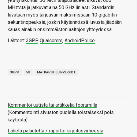
yksityiskohtia. 5G NR:n taajuusalueet alkavat 600
MHz:stä ja jatkuvat aina 50 GHz:iin asti. Standardin
luvataan myös tarjoavan maksimissaan 10 gigabitin
sekuntinopeuksia, joskin käytännössä luvusta jäädään
kauas ainakin ensimmäisten aaltojen yhteydessä.
Lähteet:
3GPP
,
Qualcomm
,
AndroidPolice
3GPP
5G
MATKAPUHELINVERKOT
Kommentoi uutista tai artikkelia foorumilla
(Kommentointi sivuston puolella toistaiseksi pois
käytöstä)
Lähetä palautetta / raportoi kirjoitusvirheestä