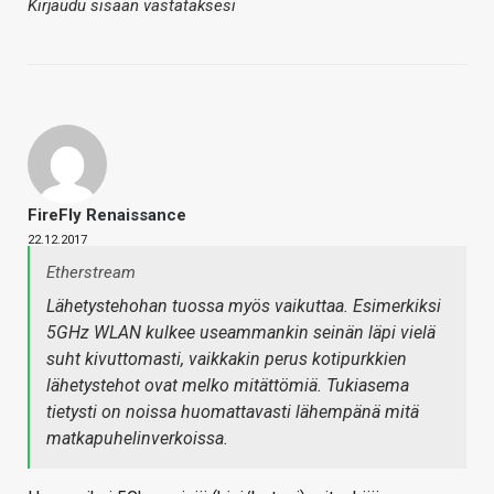
Kirjaudu sisään vastataksesi
FireFly Renaissance
22.12.2017
Etherstream
Lähetystehohan tuossa myös vaikuttaa. Esimerkiksi
5GHz WLAN kulkee useammankin seinän läpi vielä
suht kivuttomasti, vaikkakin perus kotipurkkien
lähetystehot ovat melko mitättömiä. Tukiasema
tietysti on noissa huomattavasti lähempänä mitä
matkapuhelinverkoissa.