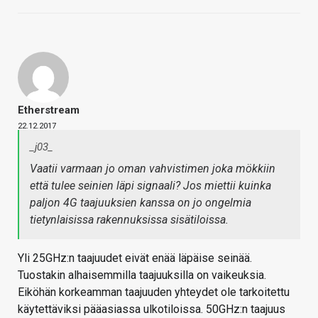
Etherstream
22.12.2017
_j03_
Vaatii varmaan jo oman vahvistimen joka mökkiin
että tulee seinien läpi signaali? Jos miettii kuinka
paljon 4G taajuuksien kanssa on jo ongelmia
tietynlaisissa rakennuksissa sisätiloissa.
Yli 25GHz:n taajuudet eivät enää läpäise seinää.
Tuostakin alhaisemmilla taajuuksilla on vaikeuksia.
Eiköhän korkeamman taajuuden yhteydet ole tarkoitettu
käytettäviksi pääasiassa ulkotiloissa. 50GHz:n taajuus