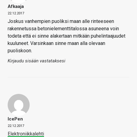
Afkaaja
22.12.2017
Joskus vanhempien puoliksi maan alle rinteeseen
rakennetussa betonielementtitalossa asuneena voin
todeta että ei sinne alakertaan mitkään puhelintaajuudet
kuuluneet. Varsinkaan sinne maan alla olevaan
puoliskoon.
Kirjaudu sisään vastataksesi
IcePen
22.12.2017
Elektroniikkalehti