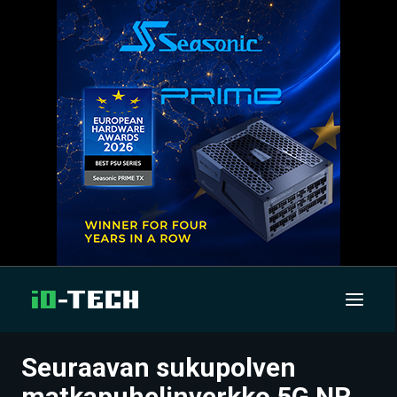
Seuraavan sukupolven
UUTISET
matkapuhelinverkko 5G NR