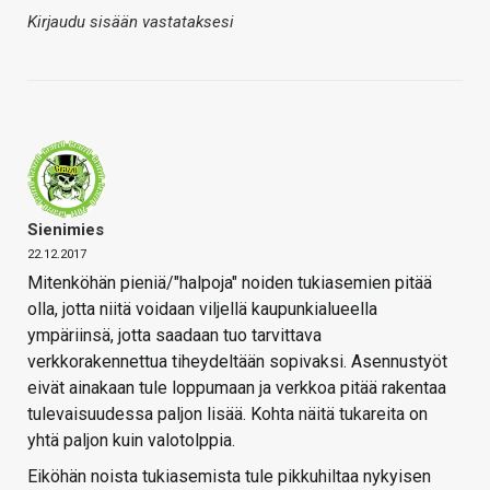
Kirjaudu sisään vastataksesi
Sienimies
22.12.2017
Mitenköhän pieniä/"halpoja" noiden tukiasemien pitää
olla, jotta niitä voidaan viljellä kaupunkialueella
ympäriinsä, jotta saadaan tuo tarvittava
verkkorakennettua tiheydeltään sopivaksi. Asennustyöt
eivät ainakaan tule loppumaan ja verkkoa pitää rakentaa
tulevaisuudessa paljon lisää. Kohta näitä tukareita on
yhtä paljon kuin valotolppia.
Eiköhän noista tukiasemista tule pikkuhiltaa nykyisen