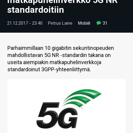
ARTIKKELIT
standardoitiin
VIDEOT
21.12.2017 - 23:40
Petrus Laine
Mobiili
31
TECHBBS
TIETOA
Parhaimmillaan 10 gigabitin sekuntinopeuden
mahdollistavan 5G NR -standardin takana on
HINTA.FI
useita aiempiakin matkapuhelinverkkoja
standardoinut 3GPP-yhteenliittymä.
KAUPPA
VAIHDA TEEMA
HAKU