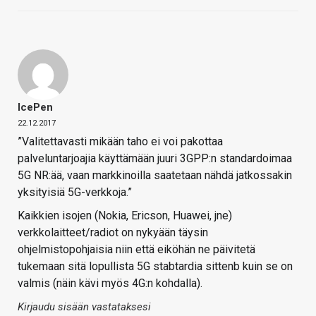
IcePen
22.12.2017
”Valitettavasti mikään taho ei voi pakottaa
palveluntarjoajia käyttämään juuri 3GPP:n standardoimaa
5G NR:ää, vaan markkinoilla saatetaan nähdä jatkossakin
yksityisiä 5G-verkkoja.”
Kaikkien isojen (Nokia, Ericson, Huawei, jne)
verkkolaitteet/radiot on nykyään täysin
ohjelmistopohjaisia niin että eiköhän ne päivitetä
tukemaan sitä lopullista 5G stabtardia sittenb kuin se on
valmis (näin kävi myös 4G:n kohdalla).
Kirjaudu sisään vastataksesi