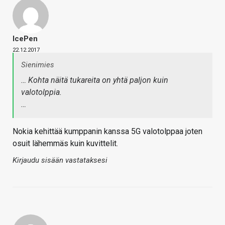
IcePen
22.12.2017
Sienimies
… Kohta näitä tukareita on yhtä paljon kuin
valotolppia.
…
Nokia kehittää kumppanin kanssa 5G valotolppaa joten
osuit lähemmäs kuin kuvittelit.
Kirjaudu sisään vastataksesi