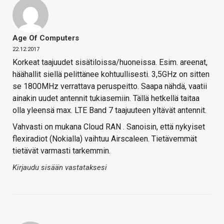
Age Of Computers
22.12.2017
Korkeat taajuudet sisätiloissa/huoneissa. Esim. areenat,
häähallit siellä pelittänee kohtuullisesti. 3,5GHz on sitten
se 1800MHz verrattava peruspeitto. Saapa nähdä, vaatii
ainakin uudet antennit tukiasemiin. Tällä hetkellä taitaa
olla yleensä max. LTE Band 7 taajuuteen yltävät antennit.
Vahvasti on mukana Cloud RAN . Sanoisin, että nykyiset
flexiradiot (Nokialla) vaihtuu Airscaleen. Tietävemmät
tietävät varmasti tarkemmin.
Kirjaudu sisään vastataksesi