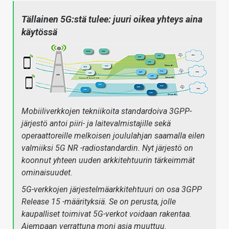
Tällainen 5G:stä tulee: juuri oikea yhteys aina
käytössä
Mobiiliverkkojen tekniikoita standardoiva 3GPP-
järjestö antoi piiri- ja laitevalmistajille sekä
operaattoreille melkoisen joululahjan saamalla eilen
valmiiksi 5G NR -radiostandardin. Nyt järjestö on
koonnut yhteen uuden arkkitehtuurin tärkeimmät
ominaisuudet.
5G-verkkojen järjestelmäarkkitehtuuri on osa 3GPP
Release 15 -määrityksiä. Se on perusta, jolle
kaupalliset toimivat 5G-verkot voidaan rakentaa.
Aiempaan verrattuna moni asia muuttuu.