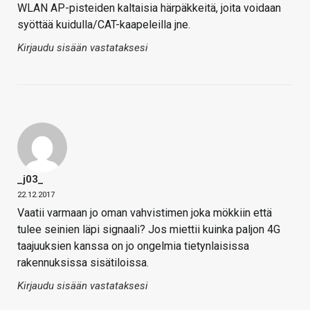
WLAN AP-pisteiden kaltaisia härpäkkeitä, joita voidaan
syöttää kuidulla/CAT-kaapeleilla jne.
Kirjaudu sisään vastataksesi
_j03_
22.12.2017
Vaatii varmaan jo oman vahvistimen joka mökkiin että
tulee seinien läpi signaali? Jos miettii kuinka paljon 4G
taajuuksien kanssa on jo ongelmia tietynlaisissa
rakennuksissa sisätiloissa.
Kirjaudu sisään vastataksesi