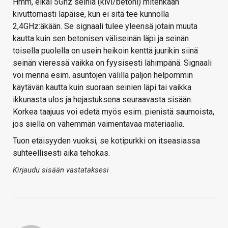
Hmm, eikai 5Ghz seiniä (kivi/betoni) mitenkään
kivuttomasti läpäise, kun ei sitä tee kunnolla
2,4GHz:äkään. Se signaali tulee yleensä jotain muuta
kautta kuin sen betonisen väliseinän läpi ja seinän
toisella puolella on usein heikoin kenttä juurikin siinä
seinän vieressä vaikka on fyysisesti lähimpänä. Signaali
voi mennä esim. asuntojen välillä paljon helpommin
käytävän kautta kuin suoraan seinien läpi tai vaikka
ikkunasta ulos ja hejastuksena seuraavasta sisään.
Korkea taajuus voi edetä myös esim. pienistä saumoista,
jos siellä on vähemmän vaimentavaa materiaalia.
Tuon etäisyyden vuoksi, se kotipurkki on itseasiassa
suhteellisesti aika tehokas.
Kirjaudu sisään vastataksesi