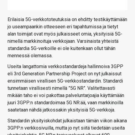
Erilaisia 5G-verkkototeutuksia on ehditty testikäyttämään
jo useampaankin otteeseen eri tapahtumissa ja tietyt
alan toimijat ovat myös julkaisseet omia, yksityisiä 5G-
nimellä markkinoituja verkkojaan. Varsinaista yhteistä
standardia 5G-verkoille ei ole kuitenkaan ollut tähän
mennessä olemassa.
Useita langattomia verkkostandardeja hallinnoiva 3GPP
eli 3rd Generation Partnership Project on nyt julkaissut
ensimmäisen virallisen 5G-verkkostandardin. Standardi
tunnetaan virallisesti nimellä ”5G NR”. Valitettavasti
mikään taho ei voi pakottaa palveluntarjoajia käyttämään
juuri 3GPP:n standardoimaa 5G NR:ää, vaan markkinoilla
saatetaan nähdä jatkossakin yksityisiä 5G-verkkoja.
Standardin yksityiskohdat julkaistaan tämän viikon aikana
3GPP:n verkkosivuilla, mutta jo nyt siitä tiedetään useita