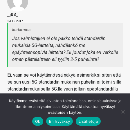
_j03_
23.12.2017
kurkimies
Jos valmistajien ei ole pakko tehdä standardin
mukaisia 5G-laitteita, nähdäänkö me
epäyhteensopivia laitteita? Eli joudut joka eri verkolle
oman päätelaitteen eli tyyliin 2-5 puhelinta?
Ei, vaan se voi käytännössä näkyä esimerkiksi siten että
se sun uusi
5G standardin
mukainen puhelin ei toimi sillä
standardinmukaisella
5G:llä vaan jollain epästandardilla
5G:llä. Nuo epästandardit 5G:t taitaa olla kaikki rakennettu
Käytämme evästeitä sivuston toiminnoissa, ominaisuuksissa ja
jo olemassaolevien standardien päälle.
liikenteen analysoinnissa. Käyttämällä sivustoa hyväksyt
evästeiden käytön.
Kirjaudu sisään vastataksesi
Ok
En hyväksy
Lisätietoja