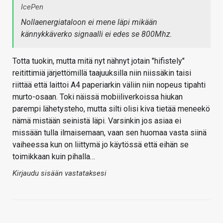
IcePen
Nollaenergiataloon ei mene läpi mikään
kännykkäverko signaalli ei edes se 800Mhz.
Totta tuokin, mutta mitä nyt nähnyt jotain "hifistely"
reitittimiä järjettömillä taajuuksilla niin niissäkin taisi
riittää että laittoi A4 paperiarkin väliin niin nopeus tipahti
murto-osaan. Toki näissä mobiiliverkoissa hiukan
parempi lähetysteho, mutta silti olisi kiva tietää meneekö
nämä mistään seinistä läpi. Varsinkin jos asiaa ei
missään tulla ilmaisemaan, vaan sen huomaa vasta siinä
vaiheessa kun on liittymä jo käytössä että eihän se
toimikkaan kuin pihalla…
Kirjaudu sisään vastataksesi