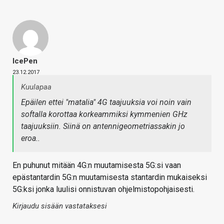
IcePen
23.12.2017
Kuulapaa
Epäilen ettei "matalia" 4G taajuuksia voi noin vain
softalla korottaa korkeammiksi kymmenien GHz
taajuuksiin. Siinä on antennigeometriassakin jo
eroa..
En puhunut mitään 4G:n muutamisesta 5G:si vaan
epästantardin 5G:n muutamisesta stantardin mukaiseksi
5G:ksi jonka luulisi onnistuvan ohjelmistopohjaisesti.
Kirjaudu sisään vastataksesi