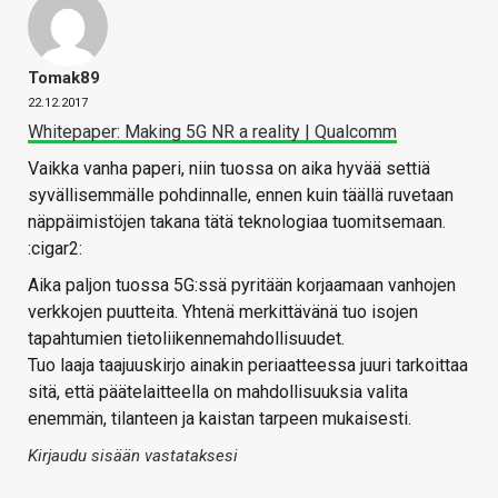
Tomak89
22.12.2017
Whitepaper: Making 5G NR a reality | Qualcomm
Vaikka vanha paperi, niin tuossa on aika hyvää settiä
syvällisemmälle pohdinnalle, ennen kuin täällä ruvetaan
näppäimistöjen takana tätä teknologiaa tuomitsemaan.
:cigar2:
Aika paljon tuossa 5G:ssä pyritään korjaamaan vanhojen
verkkojen puutteita. Yhtenä merkittävänä tuo isojen
tapahtumien tietoliikennemahdollisuudet.
Tuo laaja taajuuskirjo ainakin periaatteessa juuri tarkoittaa
sitä, että päätelaitteella on mahdollisuuksia valita
enemmän, tilanteen ja kaistan tarpeen mukaisesti.
Kirjaudu sisään vastataksesi