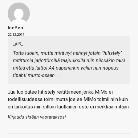
IcePen
22.12.2017
_j03_
Totta tuokin, mutta mitä nyt nähnyt jotain "hifistely"
reitittimiä järjettömillä taajuuksilla niin niissäkin taisi
riittää että laittoi A4 paperiarkin väliin niin nopeus
tipahti murto-osaan. …
Juu tuo pätee hifistely reitittimeen jonka MiMo ei
todellisuudessa toimi mutta jos se MiMo toimii niin kuin
on tarkoitus niin silloin tuollainen este ei merkkaa mitään.
Kirjaudu sisään vastataksesi