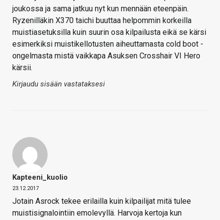
joukossa ja sama jatkuu nyt kun mennään eteenpäin.
Ryzenilläkin X370 taichi buuttaa helpommin korkeilla
muistiasetuksilla kuin suurin osa kilpailusta eikä se kärsi
esimerkiksi muistikellotusten aiheuttamasta cold boot -
ongelmasta mistä vaikkapa Asuksen Crosshair VI Hero
kärsii.
Kirjaudu sisään vastataksesi
Kapteeni_kuolio
23.12.2017
Jotain Asrock tekee erilailla kuin kilpailijat mitä tulee
muistisignalointiin emolevyllä. Harvoja kertoja kun