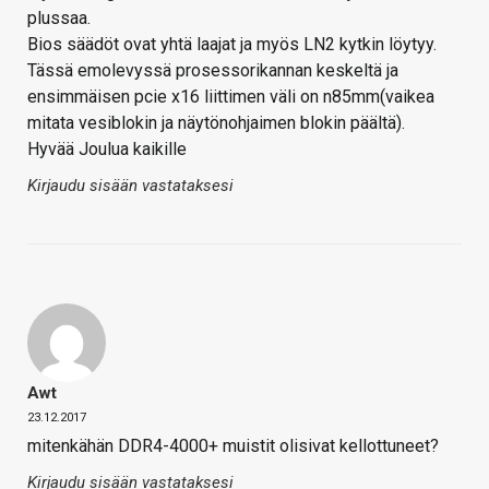
plussaa.
Bios säädöt ovat yhtä laajat ja myös LN2 kytkin löytyy.
Tässä emolevyssä prosessorikannan keskeltä ja
ensimmäisen pcie x16 liittimen väli on n85mm(vaikea
mitata vesiblokin ja näytönohjaimen blokin päältä).
Hyvää Joulua kaikille
Kirjaudu sisään vastataksesi
Awt
23.12.2017
mitenkähän DDR4-4000+ muistit olisivat kellottuneet?
Kirjaudu sisään vastataksesi