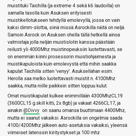
muistituki Taichilla (ja extreme 4 sekä k6 laudoilla) on
samalla tasolla kuin Asuksen erityisesti
muistikellotukseen tehdyllä emolevyllä, jossa on vain
kaksi dimm-slottia, siinä missä Asrockilla näitä on neljä.
Samoin Asrock on Asuksen ohella tällä hetkellä ainoa
valmistaja jolla neljän muistislotin kanssa päästään
reilusti yli 4000Mhz muistinopeuksiin luotettavasti, se
on enemmän kiinni prosessorin muistiohjaimesta ja
muistikapuloista kuin emolevystä että mihin saakka
kapulat Taichilla sitten 'venyy'. Asuksellahan esim.
Herolla saa melko luotettavasti muistit n. 4100Mhz
saakka, mutta niille paikkein sitten loppuu kulut.
Omat muistikapulat kulkee enimmillään 4300MhzCL19
(3600CL15 g.skill kitti, 2x 8gb) ja vakaat 4266CL17, ja
ainakin
@Divvy
on saanu omansa buuttimaan 4400Mhz,
mutta ei saanut vakaiksi. Asrockilla on ongelmia saada
4100/4200Mhz jälkeen auto-asetuksia vakaiksi, yleensä
viimeiset latenssin kiritystykset ja 100 mhz