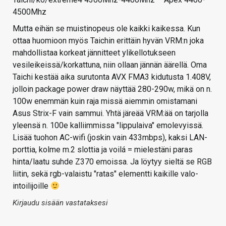
4500Mhz
Mutta eihän se muistinopeus ole kaikki kaikessa. Kun
ottaa huomioon myös Taichin erittäin hyvän VRM:n joka
mahdollistaa korkeat jännitteet ylikellotukseen
vesileikeissä/korkattuna, niin ollaan jännän äärellä. Oma
Taichi kestää aika surutonta AVX FMA3 kidutusta 1.408V,
jolloin package power draw näyttää 280-290w, mikä on n.
100w enemmän kuin raja missä aiemmin omistamani
Asus Strix-F vain sammui. Yhtä järeää VRM:ää on tarjolla
yleensä n. 100e kalliimmissa "lippulaiva" emolevyissä.
Lisää tuohon AC-wifi (joskin vain 433mbps), kaksi LAN-
porttia, kolme m.2 slottia ja voilá = mielestäni paras
hinta/laatu suhde Z370 emoissa. Ja löytyy sieltä se RGB
liitin, sekä rgb-valaistu "ratas" elementti kaikille valo-
intoilijoille
Kirjaudu sisään vastataksesi