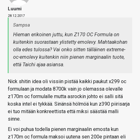
Luumi
28.12.2017
Sampsa
Hieman erikoinen juttu, kun Z170 OC Formula on
kuitenkin suorastaan ylistetty emolevy. Mahtaakohan
olla edes tulossa? Vai onko sitten tälläinen extreme-
oc-emolevy kuitenkin niin pienen marginaalin tuote,
että Taichi ajaa asiansa.
Nick shitin idea oli vissiin pistää kaikki paukut x299 oc
formulaan ja modata 8700k vain jo olemassa olevalle
z170m oc formulalle mutta asrockin johto ei salli sitä
koska intel ei tykkää. Sinänsä hölmöä kun z390 piirisarja
ei tuo mitään konkreettista että miksi säästää malli
sinne.
Ei voi puhua todella pienen marginaalin emosta kun
z170m oc formula maksoi uutena sen 200e pintaan eli