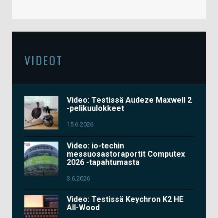
VIDEOT
Video: Testissä Audeze Maxwell 2
-pelikuulokkeet
15.6.2026
Video: io-techin
messuosastoraportit Computex
2026 -tapahtumasta
3.6.2026
Video: Testissä Keychron K2 HE
All-Wood