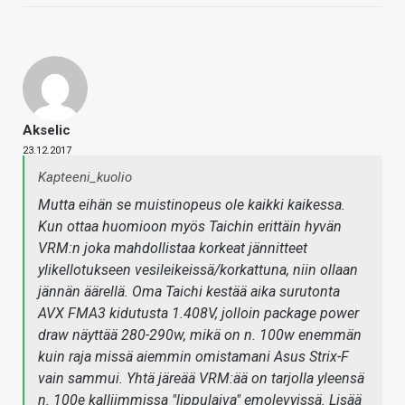
Akselic
23.12.2017
Kapteeni_kuolio
Mutta eihän se muistinopeus ole kaikki kaikessa.
Kun ottaa huomioon myös Taichin erittäin hyvän
VRM:n joka mahdollistaa korkeat jännitteet
ylikellotukseen vesileikeissä/korkattuna, niin ollaan
jännän äärellä. Oma Taichi kestää aika surutonta
AVX FMA3 kidutusta 1.408V, jolloin package power
draw näyttää 280-290w, mikä on n. 100w enemmän
kuin raja missä aiemmin omistamani Asus Strix-F
vain sammui. Yhtä järeää VRM:ää on tarjolla yleensä
n. 100e kalliimmissa "lippulaiva" emolevyissä. Lisää