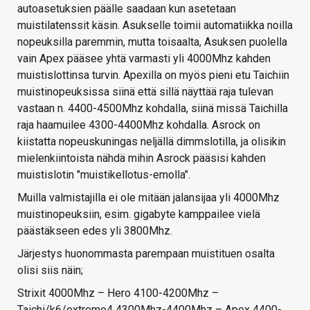
autoasetuksien päälle saadaan kun asetetaan
muistilatenssit käsin. Asukselle toimii automatiikka noilla
nopeuksilla paremmin, mutta toisaalta, Asuksen puolella
vain Apex pääsee yhtä varmasti yli 4000Mhz kahden
muistislottinsa turvin. Apexilla on myös pieni etu Taichiin
muistinopeuksissa siinä että sillä näyttää raja tulevan
vastaan n. 4400-4500Mhz kohdalla, siinä missä Taichilla
raja haamuilee 4300-4400Mhz kohdalla. Asrock on
kiistatta nopeuskuningas neljällä dimmslotilla, ja olisikin
mielenkiintoista nähdä mihin Asrock pääsisi kahden
muistislotin "muistikellotus-emolla".
Muilla valmistajilla ei ole mitään jalansijaa yli 4000Mhz
muistinopeuksiin, esim. gigabyte kamppailee vielä
päästäkseen edes yli 3800Mhz.
Järjestys huonommasta parempaan muistituen osalta
olisi siis näin;
Strixit 4000Mhz – Hero 4100-4200Mhz –
Taichi/k6/extreme4 4300Mhz-4400Mhz – Apex 4400-