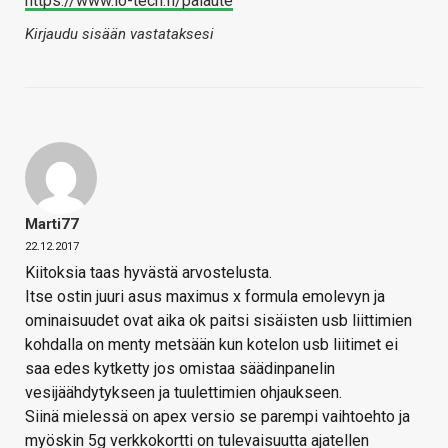
https://www.io-tech.fi/palaute
Kirjaudu sisään vastataksesi
Marti77
22.12.2017
Kiitoksia taas hyvästä arvostelusta.
Itse ostin juuri asus maximus x formula emolevyn ja
ominaisuudet ovat aika ok paitsi sisäisten usb liittimien
kohdalla on menty metsään kun kotelon usb liitimet ei
saa edes kytketty jos omistaa säädinpanelin
vesijäähdytykseen ja tuulettimien ohjaukseen.
Siinä mielessä on apex versio se parempi vaihtoehto ja
myöskin 5g verkkokortti on tulevaisuutta ajatellen