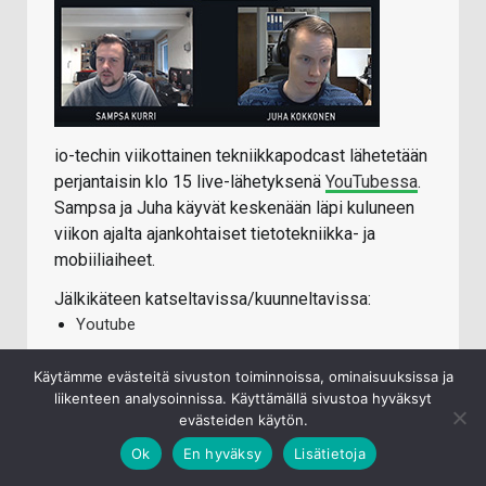
io-techin viikottainen tekniikkapodcast lähetetään
perjantaisin klo 15 live-lähetyksenä
YouTubessa
.
Sampsa ja Juha käyvät keskenään läpi kuluneen
viikon ajalta ajankohtaiset tietotekniikka- ja
mobiiliaiheet.
Jälkikäteen katseltavissa/kuunneltavissa:
Youtube
iTunes
Käytämme evästeitä sivuston toiminnoissa, ominaisuuksissa ja
Spotify
liikenteen analysoinnissa. Käyttämällä sivustoa hyväksyt
evästeiden käytön.
Ok
En hyväksy
Lisätietoja