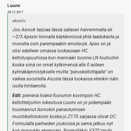
Luumi
28.12.2017
akselic
Joo Asrock tarjoaa tässä satasen halvemmalla eli
~2/3 Apexin hinnalla käytännössä yhtä laadukasta ja
monelta osin parempaakin emolevyä. Apex on ja
olisi edelleen omassa luokassaan HC
kellotuspuuhissa kun mennään tuonne LN touhuihin
koska siinä on omat kytkimensä alle 0 asteen
kylmäkäynnistykselle mutta "peruskellottajalle" on
vaikea suositella Asusta tässä luokassa etenkin näin
isolla hintaerolla.
Edit:
pienenä lisänä foorumin kovimpiin HC
kellottelijoihin lukeutuva Luumi on jo pidempään
huomannut Asrockin paneutumisen
muistikellotuksiin koska jo Z170 sarjassa olivat OC
Formulalla parhaiden joukossa ja sama jatkuu nyt
kun mennään eteenpäin. Ryzenilläkin X370 taichi