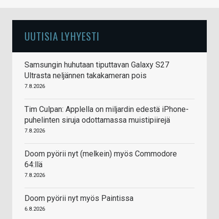
UUTISIA LYHYESTI
Samsungin huhutaan tiputtavan Galaxy S27
Ultrasta neljännen takakameran pois
7.8.2026
Tim Culpan: Applella on miljardin edestä iPhone-
puhelinten siruja odottamassa muistipiirejä
7.8.2026
Doom pyörii nyt (melkein) myös Commodore
64:llä
7.8.2026
Doom pyörii nyt myös Paintissa
6.8.2026