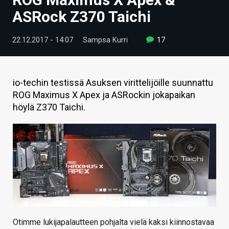
ARTIKKELIT
ASRock Z370 Taichi
VIDEOT
22.12.2017 - 14:07
Sampsa Kurri
17
TECHBBS
TIETOA
io-techin testissä Asuksen virittelijöille suunnattu
ROG Maximus X Apex ja ASRockin jokapaikan
HINTA.FI
höylä Z370 Taichi.
KAUPPA
VAIHDA TEEMA
HAKU
Otimme lukijapalautteen pohjalta vielä kaksi kiinnostavaa