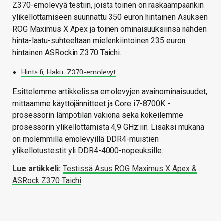
Z370-emolevyä testiin, joista toinen on raskaampaankin
ylikellottamiseen suunnattu 350 euron hintainen Asuksen
ROG Maximus X Apex ja toinen ominaisuuksiinsa nähden
hinta-laatu-suhteeltaan mielenkiintoinen 235 euron
hintainen ASRockin Z370 Taichi.
Hinta.fi, Haku: Z370-emolevyt
Esittelemme artikkelissa emolevyjen avainominaisuudet,
mittaamme käyttöjännitteet ja Core i7-8700K -
prosessorin lämpötilan vakiona sekä kokeilemme
prosessorin ylikellottamista 4,9 GHz:iin. Lisäksi mukana
on molemmilla emolevyillä DDR4-muistien
ylikellotustestit yli DDR4-4000-nopeuksille.
Lue artikkeli:
Testissä Asus ROG Maximus X Apex &
ASRock Z370 Taichi