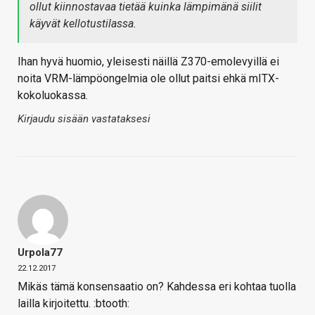
ollut kiinnostavaa tietää kuinka lämpimänä siilit
käyvät kellotustilassa.
Ihan hyvä huomio, yleisesti näillä Z370-emolevyillä ei
noita VRM-lämpöongelmia ole ollut paitsi ehkä mITX-
kokoluokassa.
Kirjaudu sisään vastataksesi
Urpola77
22.12.2017
Mikäs tämä konsensaatio on? Kahdessa eri kohtaa tuolla
lailla kirjoitettu. :btooth: