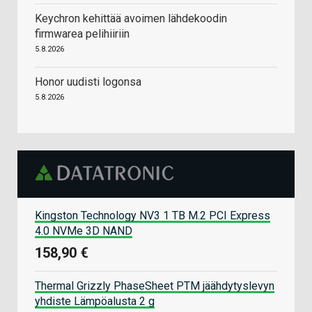
Keychron kehittää avoimen lähdekoodin
firmwarea pelihiiriin
5.8.2026
Honor uudisti logonsa
5.8.2026
Kingston Technology NV3 1 TB M.2 PCI Express
4.0 NVMe 3D NAND
158,90 €
Thermal Grizzly PhaseSheet PTM jäähdytyslevyn
yhdiste Lämpöalusta 2 g