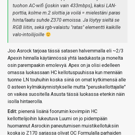
tuohon AC-wifi (joskin vain 433mbps), kaksi LAN-
porttia, kolme m.2 slottia ja voilá = mielestäni paras
hinta/laatu suhde Z370 emoissa. Ja löytyy sieltä se
RGB liitin, sekä rgb-valaistu "ratas" elementti kaikille
valo-intoilijoille
Joo Asrock tarjoaa tässä satasen halvemmalla eli ~2/3
Apexin hinnalla käytännössä yhtä laadukasta ja monelta
osin parempaakin emolevyä. Apex on ja olisi edelleen
omassa luokassaan HC kellotuspuuhissa kun mennään
tuonne LN touhuihin koska siinä on omat kytkimensä alle
0 asteen kylmäkäynnistykselle mutta "peruskellottajalle"
on vaikea suositella Asusta tässä luokassa etenkin näin
isolla hintaerolla.
Edit:
pienenä lisänä foorumin kovimpiin HC
kellottelijoihin lukeutuva Luumi on jo pidempään
huomannut Asrockin paneutumisen muistikellotuksiin
koska jo Z170 sarjassa olivat OC Formulalla parhaiden