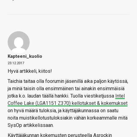
Kapteeni_kuolio
23.12.2017
Hyvä artikkeli, kiitos!
Taichia taitaa olla foorumin jäsenillä aika paljon käytössä,
ja minä taisin olla ensimmäinen tai ainakin ensimmäisiä
jotka k.o. laudan täällä hankki. Tuolla viestiketjussa
Intel
Coffee Lake (LGA1151 Z370) kellotukset & kokemukset
on hyvä määrä tuloksia, ja käyttäjäkunnassa on saatu
noita muistikellotustuloksiakin vähän korkeammalle mitä
SysOp artikkelissaan.
Käyttäjäkunnan kokemusten perusteella Asrockin