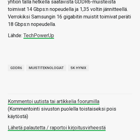
yhtiön tällä hetkellä saatavista GDDR6-muisteista
toimivat 14 Gbps:n nopeudella ja 1,35 voltin jännitteellä.
Verrokiksi Samsungin 16 gigabitin muistit toimivat peräti
18 Gbps:n nopeudella.
Lähde:
TechPowerUp
GDDR6
MUISTITEKNOLOGIAT
SK HYNIX
Kommentoi uutista tai artikkelia foorumilla
(Kommentointi sivuston puolella toistaiseksi pois
käytöstä)
Lähetä palautetta / raportoi kirjoitusvirheestä