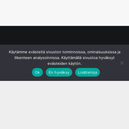
© S&J Media Oy
Käytämme evästeitä sivuston toiminnoissa, ominaisuuksissa ja
liikenteen analysoinnissa. Käyttämällä sivustoa hyväksyt
evästeiden käytön.
Ok
En hyväksy
Lisätietoja
;