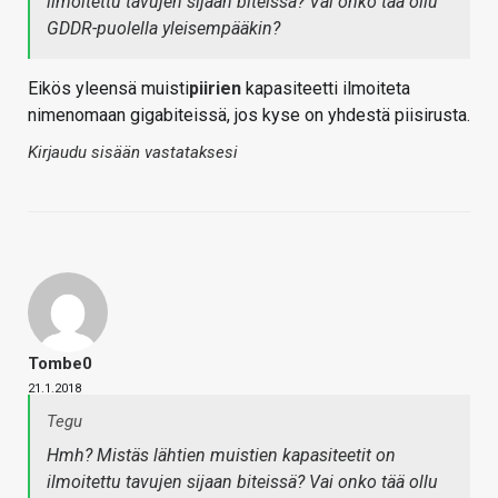
ilmoitettu tavujen sijaan biteissä? Vai onko tää ollu
GDDR-puolella yleisempääkin?
Eikös yleensä muisti
piirien
kapasiteetti ilmoiteta
nimenomaan gigabiteissä, jos kyse on yhdestä piisirusta.
Kirjaudu sisään vastataksesi
Tombe0
21.1.2018
Tegu
Hmh? Mistäs lähtien muistien kapasiteetit on
ilmoitettu tavujen sijaan biteissä? Vai onko tää ollu