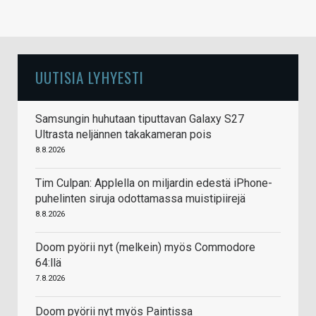
UUTISIA LYHYESTI
Samsungin huhutaan tiputtavan Galaxy S27
Ultrasta neljännen takakameran pois
8.8.2026
Tim Culpan: Applella on miljardin edestä iPhone-
puhelinten siruja odottamassa muistipiirejä
8.8.2026
Doom pyörii nyt (melkein) myös Commodore
64:llä
7.8.2026
Doom pyörii nyt myös Paintissa