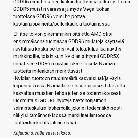
GDDR6 muistista sen luokan tuotteissa jotka nyt toimii
GDDR5 muistin varassa ja myös Vega luokan
tuotteissa GDDR6 voisi helpottaa
kustannuspaineita/pullonkauloja tuotannossa.
Eli itse toivon pikemminkin sitä että AMD olisi
ensimmäisenä tuomassa GDDR6 muisteja käyttäviä
näyttiksiä koska se toisi vaihtelua/kilpailua näyttis
markkinoille, toisin kuin Nvidian siirtymä GDDR5X
muistista GDDR6 muistiin joka ei muuta Nvidian
tuotteita mitenkään merkittävästi
(Nvidian tuotteen musitimäärä kasvaisi tai/ja väylä
kapenisi koska Nvidialla ei ole varsinaisesti tarvetta
kasvattaa muistien tehoa joten se todennäköisesti
ulosmittaisi GDDR6 hyötyjä näytönohjaimen
valmistuskuluja laskemalla joka ei todennäköisesti
näkyisi tämänhetkisessä markkinatilanteessa
tuotteiden kuluttajahinnoissa).
Kirjaudu sisään vastataksesi