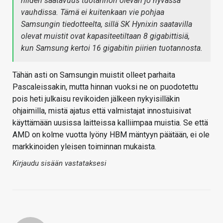
niiden saatavuus tuotannon olevan jo hyvässä
vauhdissa. Tämä ei kuitenkaan vie pohjaa
Samsungin tiedotteelta, sillä SK Hynixin saatavilla
olevat muistit ovat kapasiteetiltaan 8 gigabittisiä,
kun Samsung kertoi 16 gigabitin piirien tuotannosta.
Tähän asti on Samsungin muistit olleet parhaita
Pascaleissakin, mutta hinnan vuoksi ne on puodotettu
pois heti julkaisu revikoiden jälkeen nykyisilläkin
ohjaimilla, mistä ajatus että valmistajat innostuisivat
käyttämään uusissa laitteissa kalliimpaa muistia. Se että
AMD on kolme vuotta lyöny HBM mäntyyn päätään, ei ole
markkinoiden yleisen toiminnan mukaista.
Kirjaudu sisään vastataksesi