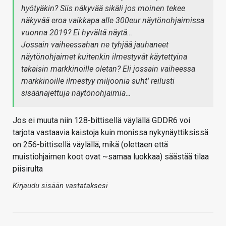
hyötyäkin? Siis näkyvää sikäli jos moinen tekee
näkyvää eroa vaikkapa alle 300eur näytönohjaimissa
vuonna 2019? Ei hyvältä näytä…
Jossain vaiheessahan ne tyhjää jauhaneet
näytönohjaimet kuitenkin ilmestyvät käytettyina
takaisin markkinoille oletan? Eli jossain vaiheessa
markkinoille ilmestyy miljoonia suht' reilusti
sisäänajettuja näytönohjaimia…
Jos ei muuta niin 128-bittisellä väylällä GDDR6 voi
tarjota vastaavia kaistoja kuin monissa nykynäyttiksissä
on 256-bittisellä väylällä, mikä (olettaen että
muistiohjaimen koot ovat ~samaa luokkaa) säästää tilaa
piisirulta
Kirjaudu sisään vastataksesi