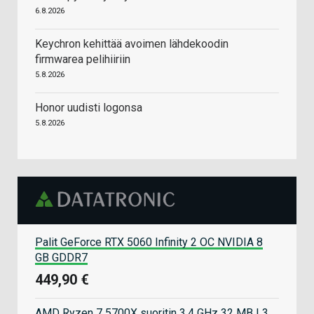
6.8.2026
Keychron kehittää avoimen lähdekoodin
firmwarea pelihiiriin
5.8.2026
Honor uudisti logonsa
5.8.2026
Palit GeForce RTX 5060 Infinity 2 OC NVIDIA 8
GB GDDR7
449,90 €
AMD Ryzen 7 5700X suoritin 3,4 GHz 32 MB L3