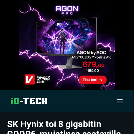
SK Hynix toi 8 gigabitin
UUTISET
GDDR6-muistinsa saataville