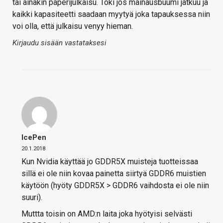
tai ainakin paperijulkaisu. Toki jos mainausbuumi jatkuu ja
kaikki kapasiteetti saadaan myytyä joka tapauksessa niin
voi olla, että julkaisu venyy hieman.
Kirjaudu sisään vastataksesi
IcePen
20.1.2018
Kun Nvidia käyttää jo GDDR5X muisteja tuotteissaa
sillä ei ole niin kovaa painetta siirtyä GDDR6 muistien
käytöön (hyöty GDDR5X > GDDR6 vaihdosta ei ole niin
suuri).
Muttta toisin on AMD:n laita joka hyötyisi selvästi