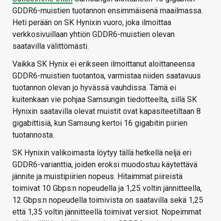
GDDR6-muistien tuotannon ensimmäisenä maailmassa.
Heti perään on SK Hynixin vuoro, joka ilmoittaa
verkkosivuillaan yhtiön GDDR6-muistien olevan
saatavilla välittömästi.
Vaikka SK Hynix ei erikseen ilmoittanut aloittaneensa
GDDR6-muistien tuotantoa, varmistaa niiden saatavuus
tuotannon olevan jo hyvässä vauhdissa. Tämä ei
kuitenkaan vie pohjaa Samsungin tiedotteelta, sillä SK
Hynixin saatavilla olevat muistit ovat kapasiteetiltaan 8
gigabittisiä, kun Samsung kertoi 16 gigabitin piirien
tuotannosta.
SK Hynixin valikoimasta löytyy tällä hetkellä neljä eri
GDDR6-varianttia, joiden eroksi muodostuu käytettävä
jännite ja muistipiirien nopeus. Hitaimmat piireistä
toimivat 10 Gbps:n nopeudella ja 1,25 voltin jännitteella,
12 Gbps:n nopeudella toimivista on saatavilla sekä 1,25
että 1,35 voltin jännitteellä toimivat versiot. Nopeimmat