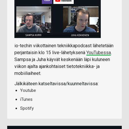
io-techin viikottainen tekniikkapodcast lähetetään
perjantaisin klo 15 live-lähetyksenä
YouTubessa
.
Sampsa ja Juha käyvät keskenään läpi kuluneen
viikon ajalta ajankohtaiset tietotekniikka- ja
mobiiliaiheet.
Jälkikäteen katseltavissa/kuunneltavissa:
Youtube
iTunes
Spotify