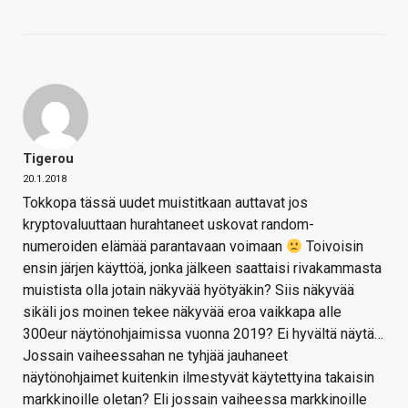
Tigerou
20.1.2018
Tokkopa tässä uudet muistitkaan auttavat jos
kryptovaluuttaan hurahtaneet uskovat random-
numeroiden elämää parantavaan voimaan
Toivoisin
ensin järjen käyttöä, jonka jälkeen saattaisi rivakammasta
muistista olla jotain näkyvää hyötyäkin? Siis näkyvää
sikäli jos moinen tekee näkyvää eroa vaikkapa alle
300eur näytönohjaimissa vuonna 2019? Ei hyvältä näytä…
Jossain vaiheessahan ne tyhjää jauhaneet
näytönohjaimet kuitenkin ilmestyvät käytettyina takaisin
markkinoille oletan? Eli jossain vaiheessa markkinoille