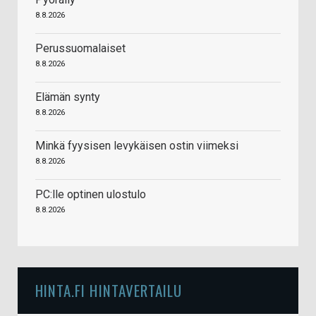
8.8.2026
Perussuomalaiset
8.8.2026
Elämän synty
8.8.2026
Minkä fyysisen levykäisen ostin viimeksi
8.8.2026
PC:lle optinen ulostulo
8.8.2026
HINTA.FI HINTAVERTAILU