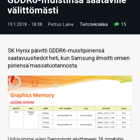
ARTIKKELIT
välittömästi
VIDEOT
19.1.2018 - 18:38
Petrus Laine
Tietotekniikka
15
TECHBBS
TIETOA
SK Hynix päivitti GDDR6-muistipiiriensä
saatavuustiedot heti, kun Samsung ilmoitti omien
HINTA.FI
piiriensä massatuotannosta.
KAUPPA
VAIHDA TEEMA
HAKU
Uutisoimme eilen
Samsungin aloittaneen 16 gigabitin