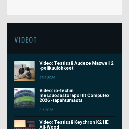
VIDEOT
Video: Testissä Audeze Maxwell 2
-pelikuulokkeet
15.6.2026
Video: io-techin
messuosastoraportit Computex
2026 -tapahtumasta
3.6.2026
Video: Testissä Keychron K2 HE
All-Wood