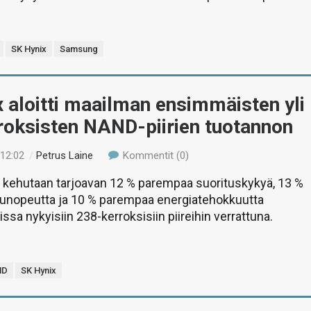
SK Hynix
Samsung
 aloitti maailman ensimmäisten yli
roksisten NAND-piirien tuotannon
 12:02
/
Petrus Laine
Kommentit (0)
n kehutaan tarjoavan 12 % parempaa suorituskykyä, 13 %
unopeutta ja 10 % parempaa energiatehokkuutta
ssa nykyisiin 238-kerroksisiin piireihin verrattuna.
ND
SK Hynix