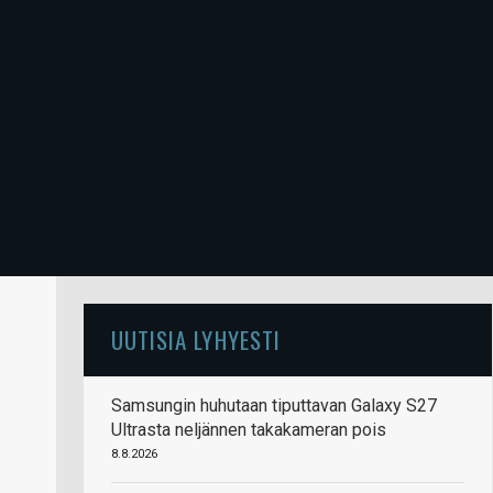
UUTISIA LYHYESTI
Samsungin huhutaan tiputtavan Galaxy S27
Ultrasta neljännen takakameran pois
8.8.2026