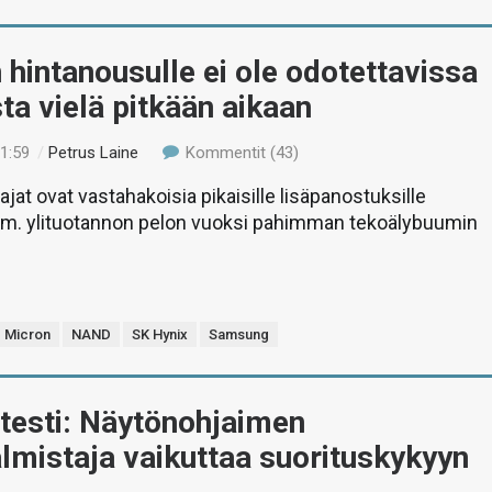
 hintanousulle ei ole odotettavissa
ta vielä pitkään aikaan
21:59
/
Petrus Laine
Kommentit (43)
jat ovat vastahakoisia pikaisille lisäpanostuksille
m. ylituotannon pelon vuoksi pahimman tekoälybuumin
Micron
NAND
SK Hynix
Samsung
stesti: Näytönohjaimen
lmistaja vaikuttaa suorituskykyyn