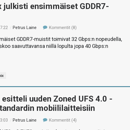
x julkisti ensimmäiset GDDR7-
07:22
/
Petrus Laine
Kommentit (8)
mäiset GDDR7-muistit toimivat 32 Gbps:n nopeudella,
skoo saavuttavansa niillä lopulta jopa 40 Gbps:n
nix
 esitteli uuden Zoned UFS 4.0 -
ndardin mobiililaitteisiin
03:03
/
Petrus Laine
Kommentit (4)