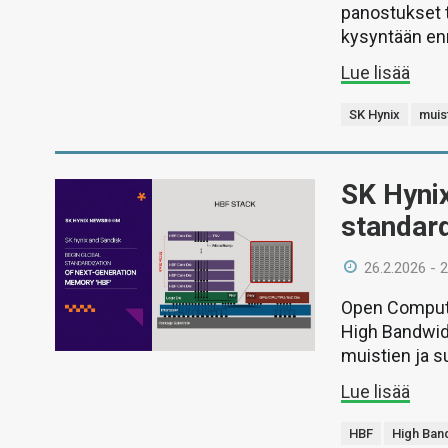
panostukset t
kysyntään en
Lue lisää
SK Hynix
muist
SK Hynix
standar
26.2.2026 - 
Open Compute
High Bandwid
muistien ja s
Lue lisää
HBF
High Ban