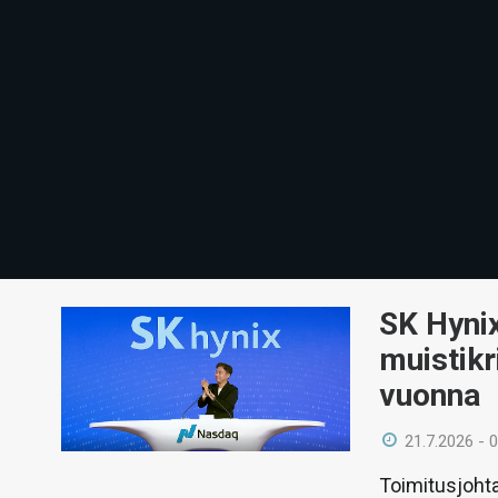
SK Hynix
muistikr
vuonna
21.7.2026 - 
Toimitusjoht