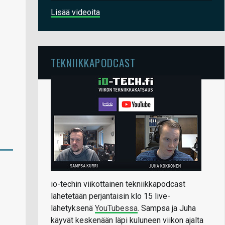
Lisää videoita
TEKNIIKKAPODCAST
io-techin viikottainen tekniikkapodcast
lähetetään perjantaisin klo 15 live-
lähetyksenä
YouTubessa
. Sampsa ja Juha
käyvät keskenään läpi kuluneen viikon ajalta