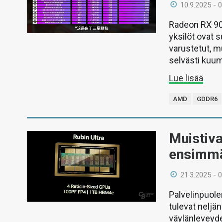
10.9.2025 - 
Radeon RX 907
yksilöt ovat 
varustetut, m
selvästi kuu
Lue lisää
AMD
GDDR6
Muistiva
ensimmä
21.3.2025 - 
Palvelinpuole
tulevat nelj
väylänleveyden