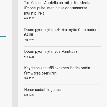
Tim Culpan: Applella on miljardin edestä
iPhone-puhelinten siruja odottamassa
muistipiirejä
8.8.2026
Doom pyörii nyt (melkein) myös Commodore
64:llä
7.8.2026
Doom pyörii nyt myös Paintissa
6.8.2026
Keychron kehittää avoimen lähdekoodin
firmwarea pelihiiriin
5.8.2026
Honor uudisti logonsa
5.8.2026