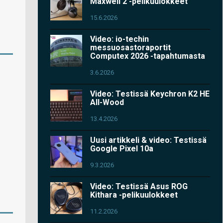
Maxwell 2 -pelikuulokkeet
15.6.2026
Video: io-techin
messuosastoraportit
Computex 2026 -tapahtumasta
3.6.2026
Video: Testissä Keychron K2 HE
All-Wood
13.4.2026
Uusi artikkeli & video: Testissä
Google Pixel 10a
9.3.2026
Video: Testissä Asus ROG
Kithara -pelikuulokkeet
11.2.2026