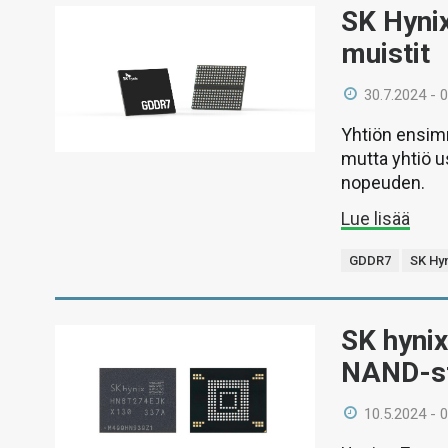
SK Hyni
muistit
30.7.2024 - 
Yhtiön ensim
mutta yhtiö u
nopeuden.
Lue lisää
GDDR7
SK Hy
SK hynix
NAND-sta
10.5.2024 - 