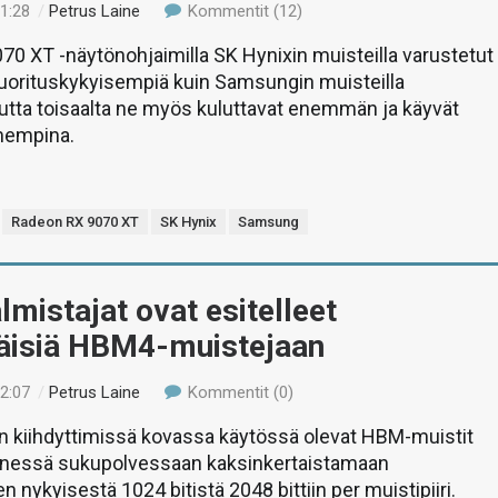
01:28
/
Petrus Laine
Kommentit (12)
0 XT -näytönohjaimilla SK Hynixin muisteilla varustetut
suorituskykyisempiä kuin Samsungin muisteilla
utta toisaalta ne myös kuluttavat enemmän ja käyvät
mempina.
Radeon RX 9070 XT
SK Hynix
Samsung
lmistajat ovat esitelleet
isiä HBM4-muistejaan
02:07
/
Petrus Laine
Kommentit (0)
n kiihdyttimissä kovassa käytössä olevat HBM-muistit
ännessä sukupolvessaan kaksinkertaistamaan
 nykyisestä 1024 bitistä 2048 bittiin per muistipiiri.