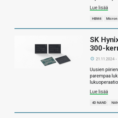
Lue lisää
HBM4
Micron
SK Hynix
300-ker
21.11.2024 -
Uusien piirie
parempaa luk
lukuoperaatioi
Lue lisää
4D NAND
NA