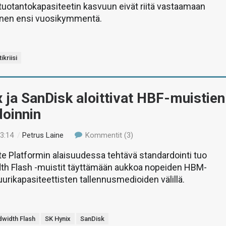
uotantokapasiteetin kasvuun eivät riitä vastaamaan
nen ensi vuosikymmentä.
ikriisi
 ja SanDisk aloittivat HBF-muistien
doinnin
23:14
/
Petrus Laine
Kommentit (3)
 Platformin alaisuudessa tehtävä standardointi tuo
th Flash -muistit täyttämään aukkoa nopeiden HBM-
uurikapasiteettisten tallennusmedioiden välillä.
dwidth Flash
SK Hynix
SanDisk