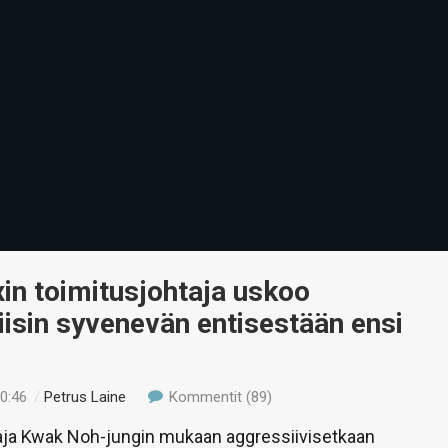
in toimitusjohtaja uskoo
iisin syvenevän entisestään ensi
00:46
/
Petrus Laine
Kommentit (89)
aja Kwak Noh-jungin mukaan aggressiivisetkaan