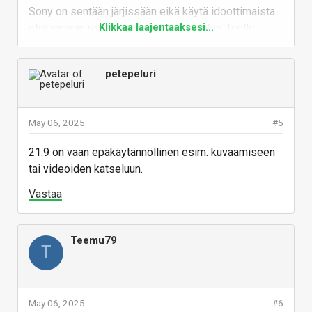
Sony on sentään järjissään eikä käytä idoottimaista
Klikkaa laajentaaksesi...
etukameran reikää/lovea joka on ainakin itselle
täysin ehdoton ei ja tekee käyttökelvottomaksi.
Ilmoitusledi olisi myös kiva saada takaisin
petepeluri
Ehkä se sitten on vaan pakko "läski luuri vi" hommata
kunhan tulevat alennuksiin näiden uusien myötä
May 06, 2025
#5
Vastaa
21:9 on vaan epäkäytännöllinen esim. kuvaamiseen
tai videoiden katseluun.
Vastaa
Teemu79
T
May 06, 2025
#6