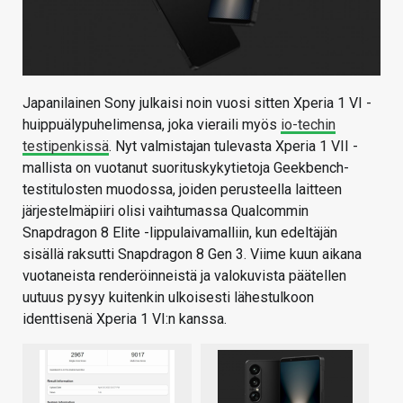
Japanilainen Sony julkaisi noin vuosi sitten Xperia 1 VI -
huippuälypuhelimensa, joka vieraili myös
io-techin
testipenkissä
. Nyt valmistajan tulevasta Xperia 1 VII -
mallista on vuotanut suorituskykytietoja Geekbench-
testitulosten muodossa, joiden perusteella laitteen
järjestelmäpiiri olisi vaihtumassa Qualcommin
Snapdragon 8 Elite -lippulaivamalliin, kun edeltäjän
sisällä raksutti Snapdragon 8 Gen 3. Viime kuun aikana
vuotaneista renderöinneistä ja valokuvista päätellen
uutuus pysyy kuitenkin ulkoisesti lähestulkoon
identtisenä Xperia 1 VI:n kanssa.