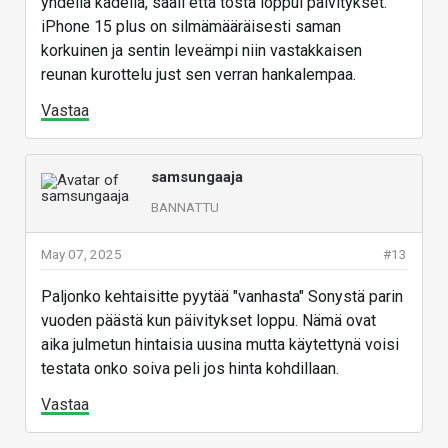
yhdellä kädellä, sääli että tosta loppui päivitykset.
iPhone 15 plus on silmämääräisesti saman
korkuinen ja sentin leveämpi niin vastakkaisen
reunan kurottelu just sen verran hankalempaa.
Vastaa
samsungaaja
BANNATTU
May 07, 2025
#13
Paljonko kehtaisitte pyytää "vanhasta" Sonystä parin
vuoden päästä kun päivitykset loppu. Nämä ovat
aika julmetun hintaisia uusina mutta käytettynä voisi
testata onko soiva peli jos hinta kohdillaan.
Vastaa