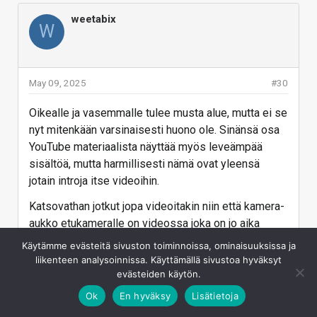
weetabix
W
May 09, 2025
#30
Oikealle ja vasemmalle tulee musta alue, mutta ei se
nyt mitenkään varsinaisesti huono ole. Sinänsä osa
YouTube materiaalista näyttää myös leveämpää
sisältöä, mutta harmillisesti nämä ovat yleensä
jotain introja itse videoihin.
Katsovathan jotkut jopa videoitakin niin että kamera-
aukko etukameralle on videossa joka on jo aika
omituista.
Käytämme evästeitä sivuston toiminnoissa, ominaisuuksissa ja
liikenteen analysoinnissa. Käyttämällä sivustoa hyväksyt
Vastaa
evästeiden käytön.
Ok
En hyväksy
Lisätietoja
LaDeX