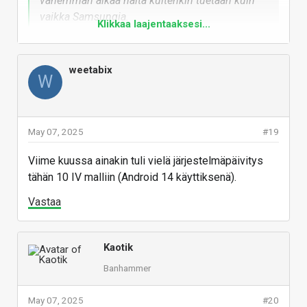
vähemmän aikaa näitä kuitenkin tuetaan kuin
vaikka Samsungia.
Klikkaa laajentaaksesi...
Parantunut 3+4 vuoteen päivityslupaukset edellisiin
malleihin nähden. Ei tietenkään ole yhtä hyvä kuin
weetabix
W
muilla ja tuskin tulee koskaan olemaan.
Vastaa
May 07, 2025
#19
Viime kuussa ainakin tuli vielä järjestelmäpäivitys
tähän 10 IV malliin (Android 14 käyttiksenä).
Vastaa
Kaotik
Banhammer
May 07, 2025
#20