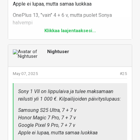
Apple ei lupaa, mutta samaa luokkaa
OnePlus 13, "vain" 4 + 6 v, mutta puolet Sonya
halvempi
Klikkaa laajentaaksesi...
Jos Sony kehtaa kiskoa 1 VII:sta 1,5 k€ ja tarjoaa
edeltäjän 3 + 4 v, niin ei hyvältä näytä
seiskaporukkaan verrattuna.
Nightuser
Vaikka lupaukset ovatkin kirjavia eri-ikäisissä ja
keskisarjassa, niin kannattaa verrata uusimpia
May 07, 2025
#25
malleja, ja nimenomaan lippulaivoja, koska Sonyn
tuleva uutuuskin on sellainen. Sonylla ei ole ollut
kaikenlaista lupausta, vaan johdonmukaisesti
Sony 1 VII on lippulaiva ja tulee maksamaan
umpisurkeaa. Sony saisi nyt kerralla repäistä tuonne
reilusti yli 1 000 €. Kilpailijoiden päivityslupaus:
seitsemään vuoteen. Samsung tarjoaa jo A-sarjassa
Samsung S25 Ultra, 7 + 7 v
(A16, A26, A36, A56) 6 + 6 v.
Honor Magic 7 Pro, 7 + 7 v
t. Oppo Find X 5 Pron omistaja, jonka luurin (3 + 4 v)
Google Pixel 9 Pro, 7 + 7 v
tietoturvatkin loppuvat alle vuoden päästä, vaikka
Apple ei lupaa, mutta samaa luokkaa
laite muuten olisi hyvä helposti pari-kolme vuotta