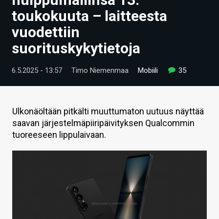
ARTIKKELIT
toukokuuta – laitteesta
vuodettiin
VIDEOT
suorituskykytietoja
TECHBBS
6.5.2025 - 13:57
Timo Niemenmaa
Mobiili
35
TIETOA
HINTA.FI
Ulkonäöltään pitkälti muuttumaton uutuus näyttää
KAUPPA
saavan järjestelmäpiiripäivityksen Qualcommin
tuoreeseen lippulaivaan.
VAIHDA TEEMA
HAKU