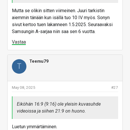
kolme vuotta pidemmälle. Onneksi maksoi 1,5k
sijaan vain 399 € v. 2023.
Mutta se olikin sitten viimeinen. Juuri tarkistin
aiemmin tänään kun isällä tuo 10 IV myös. Sonyn
sivut kertoo tuen lakanneen 1.5.2025. Seuraavaksi
Samsungin A-sarjaa niin saa sen 6 vuotta.
Vastaa
Teemu79
T
May 08, 2025
#27
Eiköhän 16:9 (9:16) ole yleisin kuvasuhde
videoissa ja siihen 21:9 on huono.
Luetun ymmärtäminen.