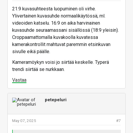
21:9 kuvasuhteesta luopuminen oli virhe.
Ylivertainen kuvasuhde normaalikäytössä, ml.
videoiden katselu. 16:9 on aika harvinainen
kuvasuhde seuraamassani sisällössä (18:9 yleisin).
Croppaamattomalla kuvakoolla kuvatessa
kamerakontrollit mahtuvat paremmin etsinkuvan
sivulle eikä päälle.
Kameramöykyn voisi jo siirtää keskelle. Typerä
trendi siirtää se nurkkaan.
Vastaa
petepeluri
May 07, 2025
#7