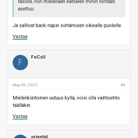
tasolle, niin mielellään katselen mihin hintaan
asettuu.
Ja sallivat back-napin siirtämisen oikealle puolelle.
Vastaa
FoCsU
F
May 06, 2025
#3
Mielenkiintoinen uutuus kyllä, voisi olla vaihtoehto
täälläkin.
Vastaa
oriental