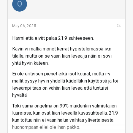
O
May 06, 2025
#4
Harmi että eivät palaa 21:9 suhteeseen.
Kävin vi mallia monet kerrat hypistelemässä iv:n
tilalle, mutta on se vaan liian leveä ja näin ei sovi
yhtä hyvin käteen.
Ei ole erityisen pienet eikä isot kourat, mutta i-v
mallit pysyy hyvin yhdellä kädelläkin käytössä ja toi
leveämpi taas on vähän liian leveä että tuntuisi
hyvältä
Toki sama ongelma on 99% muidenkin valmistajien
luureissa, kun ovat liian leveällä kuvasuhteella. 21:9
kun tottuu niin ei vaan halua vaihtaa ylivertaisesta
huonompaan ellei ole ihan pakko.