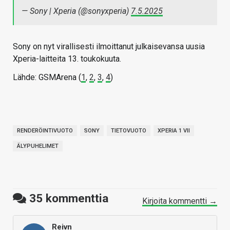
— Sony | Xperia (@sonyxperia)
7.5.2025
Sony on nyt virallisesti ilmoittanut julkaisevansa uusia
Xperia-laitteita 13. toukokuuta.
Lähde: GSMArena (
1
,
2
,
3
,
4
)
RENDERÖINTIVUOTO
SONY
TIETOVUOTO
XPERIA 1 VII
ÄLYPUHELIMET
35
kommenttia
Kirjoita kommentti →
Reivn