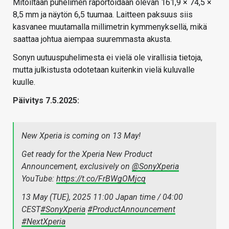
Mitoiltaan puhelimen raportoidaan olevan 161,9 × 74,5 ×
8,5 mm ja näytön 6,5 tuumaa. Laitteen paksuus siis
kasvanee muutamalla millimetrin kymmenyksellä, mikä
saattaa johtua aiempaa suuremmasta akusta.
Sonyn uutuuspuhelimesta ei vielä ole virallisia tietoja,
mutta julkistusta odotetaan kuitenkin vielä kuluvalle
kuulle.
Päivitys 7.5.2025:
New Xperia is coming on 13 May!
Get ready for the Xperia New Product
Announcement, exclusively on
@SonyXperia
YouTube:
https://t.co/FrBWgOMjcq
13 May (TUE), 2025 11:00 Japan time / 04:00
CEST
#SonyXperia
#ProductAnnouncement
#NextXperia