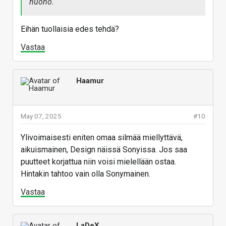
huono.
Eihän tuollaisia edes tehdä?
Vastaa
Haamur
May 07, 2025
#10
Ylivoimaisesti eniten omaa silmää miellyttävä,
aikuismainen, Design näissä Sonyissa. Jos saa
puutteet korjattua niin voisi mielellään ostaa.
Hintakin tahtoo vain olla Sonymainen.
Vastaa
LaDeX