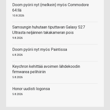
Doom pyörii nyt (melkein) myös Commodore
64:llä
10.8.2026
Samsungin huhutaan tiputtavan Galaxy S27
Ultrasta neljännen takakameran pois
9.8.2026
Doom pyörii nyt myös Paintissa
6.8.2026
Keychron kehittää avoimen lähdekoodin
firmwarea pelihiiriin
5.8.2026
Honor uudisti logonsa
5.8.2026