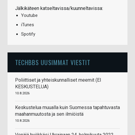
Jälkikäteen katseltavissa/kuunneltavissa:
Youtube
iTunes
Spotify
TECHBBS UUSIMMAT VIESTIT
Poliittiset ja yhteiskunnalliset meemit (EI
KESKUSTELUA)
10.8.2026
Keskustelua muualla kuin Suomessa tapahtuvasta
maahanmuutosta ja sen ilmiöistä
10.8.2026
Venäjä hyökkäsi Ukrainaan 24. helmikuuta 2022