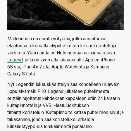
Markkinoilla on useita yrityksiä, jotka ansaitsevat
elantonsa tekemällä älypuhelimista luksuskoristeltuja
versioita. Yksi näistä on Helsingissä majaansa pitävä
Legend
, jolla on vyön alla luksusmallit Applen iPhone
6S:stä, iPad Air 2:sta, Apple Watchista ja Samsung
Galaxy S7:stä.
Nyt Legendin luksuskäsittelyn saa kohdalleen Huawein
lippulaivamalli P10. Legend julkaisee puhelimesta
erittäin rajoitetun kahdeksan kappaleen erän 24 karaatin
kultapinnottein ja VVS1-laatuluokituksen
timanttikoristeluin. Kultapinnoite kattaa puhelimen sivut ja
takakannen, johon saa koristeluksi erilaisia
kiinalaistyyppisiä lohikäärmeitä punaisine