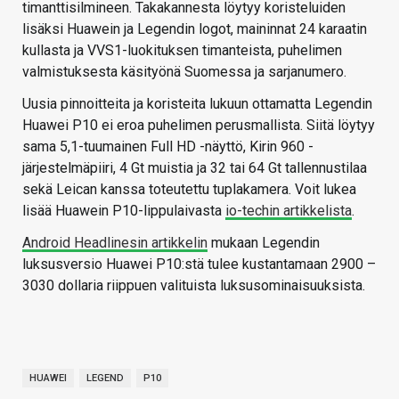
timanttisilmineen. Takakannesta löytyy koristeluiden
lisäksi Huawein ja Legendin logot, maininnat 24 karaatin
kullasta ja VVS1-luokituksen timanteista, puhelimen
valmistuksesta käsityönä Suomessa ja sarjanumero.
Uusia pinnoitteita ja koristeita lukuun ottamatta Legendin
Huawei P10 ei eroa puhelimen perusmallista. Siitä löytyy
sama 5,1-tuumainen Full HD -näyttö, Kirin 960 -
järjestelmäpiiri, 4 Gt muistia ja 32 tai 64 Gt tallennustilaa
sekä Leican kanssa toteutettu tuplakamera. Voit lukea
lisää Huawein P10-lippulaivasta
io-techin artikkelista
.
Android Headlinesin artikkelin
mukaan Legendin
luksusversio Huawei P10:stä tulee kustantamaan 2900 –
3030 dollaria riippuen valituista luksusominaisuuksista.
HUAWEI
LEGEND
P10