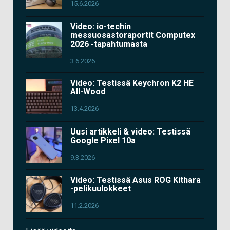
15.6.2026
Video: io-techin
messuosastoraportit Computex
2026 -tapahtumasta
3.6.2026
Video: Testissä Keychron K2 HE
All-Wood
13.4.2026
Uusi artikkeli & video: Testissä
Google Pixel 10a
9.3.2026
Video: Testissä Asus ROG Kithara
-pelikuulokkeet
11.2.2026