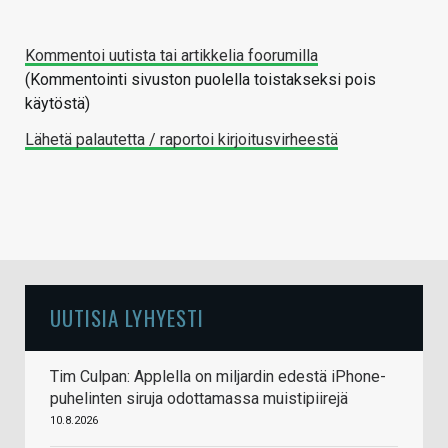
Kommentoi uutista tai artikkelia foorumilla
(Kommentointi sivuston puolella toistakseksi pois
käytöstä)
Lähetä palautetta / raportoi kirjoitusvirheestä
UUTISIA LYHYESTI
Tim Culpan: Applella on miljardin edestä iPhone-
puhelinten siruja odottamassa muistipiirejä
10.8.2026