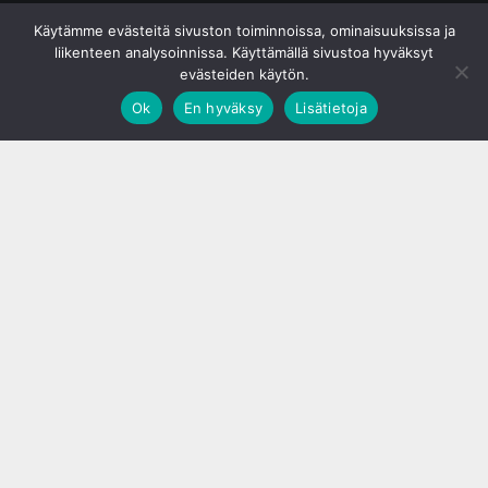
© S&J Media Oy
Käytämme evästeitä sivuston toiminnoissa, ominaisuuksissa ja
liikenteen analysoinnissa. Käyttämällä sivustoa hyväksyt
evästeiden käytön.
Ok
En hyväksy
Lisätietoja
;