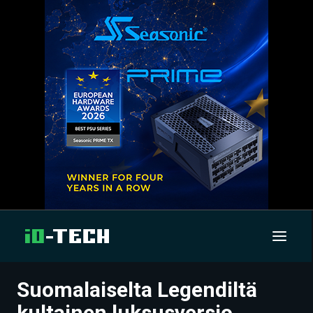
Suomalaiselta Legendiltä
UUTISET
kultainen luksusversio