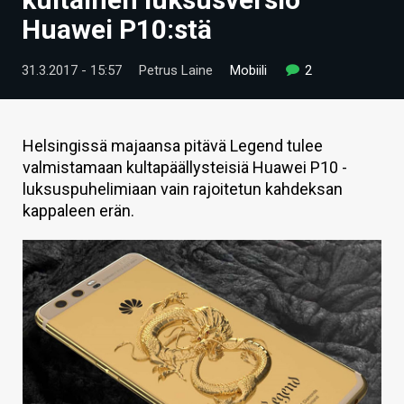
ARTIKKELIT
Huawei P10:stä
VIDEOT
31.3.2017 - 15:57
Petrus Laine
Mobiili
2
TECHBBS
TIETOA
Helsingissä majaansa pitävä Legend tulee
valmistamaan kultapäällysteisiä Huawei P10 -
HINTA.FI
luksuspuhelimiaan vain rajoitetun kahdeksan
kappaleen erän.
KAUPPA
VAIHDA TEEMA
HAKU