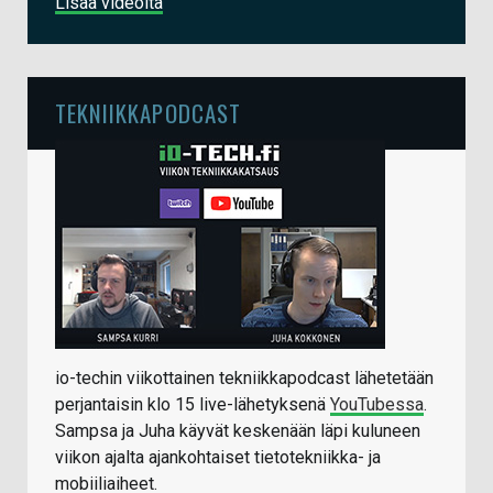
Lisää videoita
TEKNIIKKAPODCAST
io-techin viikottainen tekniikkapodcast lähetetään
perjantaisin klo 15 live-lähetyksenä
YouTubessa
.
Sampsa ja Juha käyvät keskenään läpi kuluneen
viikon ajalta ajankohtaiset tietotekniikka- ja
mobiiliaiheet.