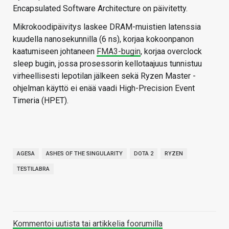
Encapsulated Software Architecture on päivitetty.
Mikrokoodipäivitys laskee DRAM-muistien latenssia
kuudella nanosekunnilla (6 ns), korjaa kokoonpanon
kaatumiseen johtaneen
FMA3-bugin
, korjaa overclock
sleep bugin, jossa prosessorin kellotaajuus tunnistuu
virheellisesti lepotilan jälkeen sekä Ryzen Master -
ohjelman käyttö ei enää vaadi High-Precision Event
Timeria (HPET).
AGESA
ASHES OF THE SINGULARITY
DOTA 2
RYZEN
TESTILABRA
Kommentoi uutista tai artikkelia foorumilla