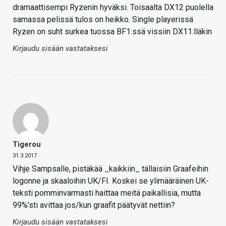
dramaattisempi Ryzenin hyväksi. Toisaalta DX12 puolella
samassa pelissä tulos on heikko. Single playerissä
Ryzen on suht surkea tuossa BF1:ssä vissiin DX11:lläkin
Kirjaudu sisään vastataksesi
Tigerou
31.3.2017
Vihje Sampsalle, pistäkää _kaikkiin_ tällaisiin Graafeihin
logonne ja skaaloihin UK/FI. Koskei se ylimääräinen UK-
teksti pomminvarmasti haittaa meitä paikallisia, mutta
99%’sti avittaa jos/kun graafit päätyvät nettiin?
Kirjaudu sisään vastataksesi