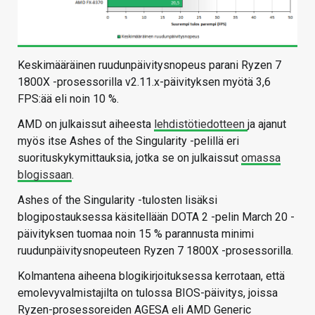
Keskimääräinen ruudunpäivitysnopeus parani Ryzen 7
1800X -prosessorilla v2.11.x-päivityksen myötä 3,6
FPS:ää eli noin 10 %.
AMD on julkaissut aiheesta
lehdistötiedotteen
ja ajanut
myös itse Ashes of the Singularity -pelillä eri
suorituskykymittauksia, jotka se on julkaissut
omassa
blogissaan
.
Ashes of the Singularity -tulosten lisäksi
blogipostauksessa käsitellään DOTA 2 -pelin March 20 -
päivityksen tuomaa noin 15 % parannusta minimi
ruudunpäivitysnopeuteen Ryzen 7 1800X -prosessorilla.
Kolmantena aiheena blogikirjoituksessa kerrotaan, että
emolevyvalmistajilta on tulossa BIOS-päivitys, joissa
Ryzen-prosessoreiden AGESA eli AMD Generic