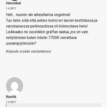
Hannibal
1.4.2017
Heh… nuoren iän aiheuttamia ongelmia!
Tuo tieto siitä että ashes toimii eri tavoin testitilassa ja
varsinaisessa pelimoodissa oli kiinnostava tieto!
Leikkaako ne isostikkin graffan laatua, jos on vain
neliytiminen kuten Intelin 7700K verrattuna
useampiytimisiin?
Kirjaudu sisään vastataksesi
Kaotik
1.4.2017