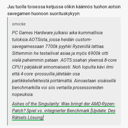
Juu tuolla toisessa ketjussa olikin käännös tuohon aotsin
savegamen huonoon suorituskykyyn:
smicke
PC Games Hardware julkaisi aika kummallisia
tuloksia AOTSista, jossa heidän custom-
savegamessaan 7700k pyyhki Ryzenillä lattiaa.
Sittemmin he testailivat asiaa ja myös 6900k otti
vielä pahemmin pataan. AOTS:ssahan yleensä 8-core
CPU:t pärjäävät erinomaisesti. Noh lopulta kävi ilmi
että 4-core -prossuilla jätetään osa
partikkeliefekteistä piirtämättä. Ainoastaan sisäisellä
benchmarkilla voi siis vertailla prosessoreiden
nopeuksia.
Ashes of the Singularity: Was bringt der AMD-Ryzen-
Patch? Spiel vs. integrierter Benchmark [Update: Des
Rätsels Lösung]