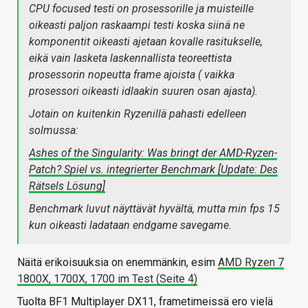
CPU focused testi on prosessorille ja muisteille
oikeasti paljon raskaampi testi koska siinä ne
komponentit oikeasti ajetaan kovalle rasitukselle,
eikä vain lasketa laskennallista teoreettista
prosessorin nopeutta frame ajoista ( vaikka
prosessori oikeasti idlaakin suuren osan ajasta).
Jotain on kuitenkin Ryzenillä pahasti edelleen
solmussa:
Ashes of the Singularity: Was bringt der AMD-Ryzen-
Patch? Spiel vs. integrierter Benchmark [Update: Des
Rätsels Lösung]
Benchmark luvut näyttävät hyvältä, mutta min fps 15
kun oikeasti ladataan endgame savegame.
Näitä erikoisuuksia on enemmänkin, esim
AMD Ryzen 7
1800X, 1700X, 1700 im Test (Seite 4)
Tuolta BF1 Multiplayer DX11, frametimeissä ero vielä