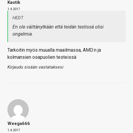
Kaotik
1.4.2017
HEDT
En ole väittänytkään että teidän testissä olisi
ongelmia.
Tarkoitin myös muualla maailmassa, AMD:n ja
kolmansien osapuolien testeissä
Kirjaudu sisään vastataksesi
Weega666
1.4.2017