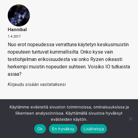
Hannibal
1.4.2017
Nuo erot nopeudessa verrattuna käytetyn keskusmuistin
nopeuteen tuntuvat kummallisilta. Onko kyse vain
testiohjelman erikoisuudesta vai onko Ryzen oikeasti
herkempi muistin nopeuden suhteen. Voisiko IO tutkaista
asiaa?
Kirjaudu sisään vastataksesi
Käytämme evästeitä sivuston toiminnoissa, ominaisuuksissa ja
liikenteen analysoinnissa. Käyttämällä sivustoa hyväksyt
evästeiden käytön.
Ok
En hyväksy
Lisätietoja