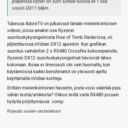
playerissä Ryzen on suht surkea tuossa BF1:ssä
vissiin DX11:lläkin
Tubessa AdoreTV on julkaissut tänään mielenkiintoisen
videon, jossa ainakin osa Ryzenin
suorituskykyongelmista Rise of Tomb Raiderissa, oli
jäljitettävissä nVidian DX12 ajureihin. Kun grafiikan
suoritus vaihdettiin 2 x RX480 Crossfire kokoonpanolle,
Ryzenin DX12 suorituskykyongelmat hävisivät lähes
kokonaan. Asiaa ei ilmeisesti ole vain huomattu, kun
käytännössä kaikki benchmarkit on yleisesti ajettu
käyttämällä nVidian kortteja.
Erittäin mielenkiintoinen havainto, josta voisi vääntää jopa
vähän testiä/artikkelia? Olikos teillä vielä RX480 jossain
hyllyllä pölyttymässä. :comp:
Kirjaudu sisään vastataksesi