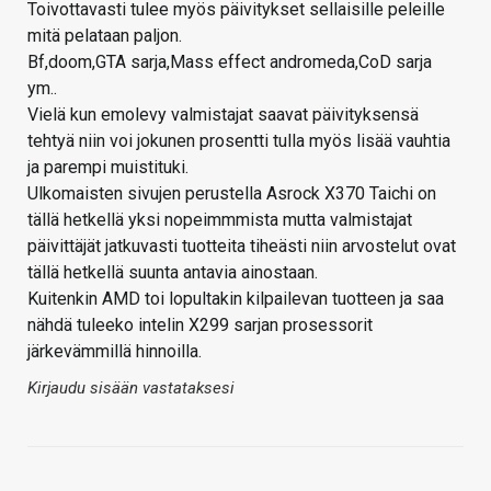
Toivottavasti tulee myös päivitykset sellaisille peleille
mitä pelataan paljon.
Bf,doom,GTA sarja,Mass effect andromeda,CoD sarja
ym..
Vielä kun emolevy valmistajat saavat päivityksensä
tehtyä niin voi jokunen prosentti tulla myös lisää vauhtia
ja parempi muistituki.
Ulkomaisten sivujen perustella Asrock X370 Taichi on
tällä hetkellä yksi nopeimmmista mutta valmistajat
päivittäjät jatkuvasti tuotteita tiheästi niin arvostelut ovat
tällä hetkellä suunta antavia ainostaan.
Kuitenkin AMD toi lopultakin kilpailevan tuotteen ja saa
nähdä tuleeko intelin X299 sarjan prosessorit
järkevämmillä hinnoilla.
Kirjaudu sisään vastataksesi