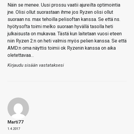
Näin se menee. Uusi prossu vaatii ajureilta optimointia
jne. Olisi ollut suorastaan ihme jos Ryzen olisi ollut
suoraan ns. max tehoilla pelisoftan kanssa. Se että ns.
hyötysofta toimi melko suoraan hyvällä tasolla heti
julkaisusta on mukavaa. Tästä kun laitetaan vuosi eteen
niin Ryzen 2:n on heti valmis myös pelien kanssa. Se että
AMD:n oma näyttis toimii ok Ryzenin kanssa on aika
oletettavaa…
Kirjaudu sisään vastataksesi
Marti77
1.4.2017