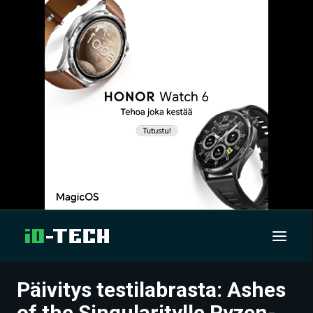
Päivitys testilabrasta: Ashes
UUTISET
of the Singularitylle Ryzen-