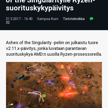
ARTIKKELIT
suorituskykypäivitys
VIDEOT
31.3.2017 - 16:40
Sampsa Kurri
Tietotekniikka
32
TECHBBS
TIETOA
Ashes of the Singularity -peliin on julkaistu tuore
HINTA.FI
v2.11.x-päivitys, jonka luvataan parantavan
suorituskykyä AMD:n uusilla Ryzen-prosessoreilla.
KAUPPA
VAIHDA TEEMA
HAKU