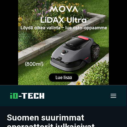
Suomen suurimmat
UUTISET
operaattorit julkaisivat