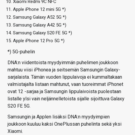
Xiaomi Redmi 9C NFC
Apple iPhone 12 mini 5G *)
Samsung Galaxy A52 5G *)
Samsung Galaxy A42 5G *)
Samsung Galaxy S20 FE 5G *)
Apple iPhone 12 Pro 5G *)
*) 5G-puhelin
DNA:n viidentoista myydyimmän puhelimen joukkoon
mahtuu viisi iPhonea ja seitsemän Samsungin Galaxy-
sarjalaista. Tämän vuoden lippulaivoja ei kummaltakaan
valmistajalta listaan mahtunut, vaan tuoreimmat iPhonet
ovat 12 -sarjaa ja Samsungin lippulaivoista puolestaan
listalle ylsi vain neljännelletoista sijalle sijoittuva Galaxy
S20 FE 5G.
Samsungin ja Applen lisäksi DNA:n myydyimpien
joukkoon kuuluu kaksi OnePlussan puhelinta sekä yksi
Xiaomi.