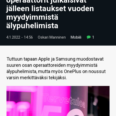
ARTIKKELIT
jälleen listaukset vuoden
myydyimmistä
VIDEOT
älypuhelimista
TECHBBS
4.1.2022 - 14:56
Oskari Manninen
Mobiili
1
TIETOA
HINTA.FI
Tuttuun tapaan Apple ja Samsung muodostavat
KAUPPA
suuren osan operaattoreiden myydyimmistä
älypuhelimista, mutta myös OnePlus on noussut
VAIHDA TEEMA
varsin merkittäväksi tekijäksi.
HAKU