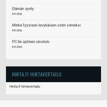
Elämän synty
8.8.2026
Minkä fyysisen levykäisen ostin viimeksi
8.8.2026
PC:lle optinen ulostulo
8.8.2026
HINTA.FI HINTAVERTAILU
Hinta.fi hintavertailu