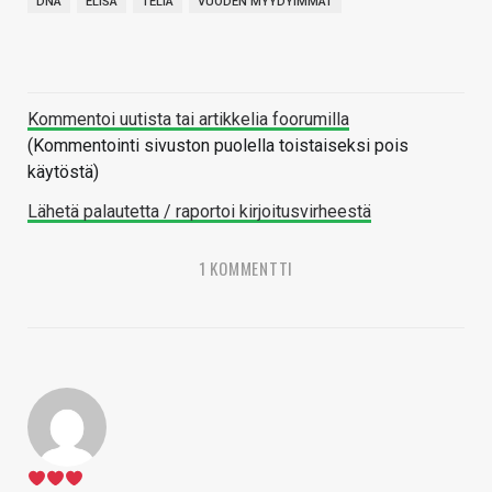
DNA
ELISA
TELIA
VUODEN MYYDYIMMÄT
Kommentoi uutista tai artikkelia foorumilla
(Kommentointi sivuston puolella toistaiseksi pois
käytöstä)
Lähetä palautetta / raportoi kirjoitusvirheestä
1 KOMMENTTI