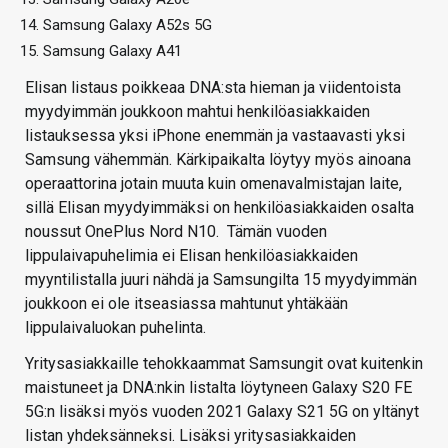
Samsung Galaxy A52s 5G
Samsung Galaxy A41
Elisan listaus poikkeaa DNA:sta hieman ja viidentoista
myydyimmän joukkoon mahtui henkilöasiakkaiden
listauksessa yksi iPhone enemmän ja vastaavasti yksi
Samsung vähemmän. Kärkipaikalta löytyy myös ainoana
operaattorina jotain muuta kuin omenavalmistajan laite,
sillä Elisan myydyimmäksi on henkilöasiakkaiden osalta
noussut OnePlus Nord N10. Tämän vuoden
lippulaivapuhelimia ei Elisan henkilöasiakkaiden
myyntilistalla juuri nähdä ja Samsungilta 15 myydyimmän
joukkoon ei ole itseasiassa mahtunut yhtäkään
lippulaivaluokan puhelinta.
Yritysasiakkaille tehokkaammat Samsungit ovat kuitenkin
maistuneet ja DNA:nkin listalta löytyneen Galaxy S20 FE
5G:n lisäksi myös vuoden 2021 Galaxy S21 5G on yltänyt
listan yhdeksänneksi. Lisäksi yritysasiakkaiden