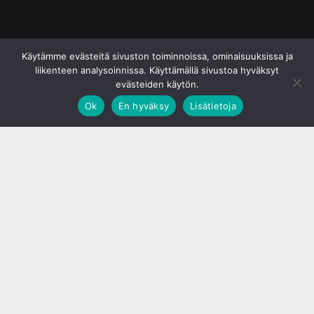
© S&J Media Oy
Käytämme evästeitä sivuston toiminnoissa, ominaisuuksissa ja
liikenteen analysoinnissa. Käyttämällä sivustoa hyväksyt
evästeiden käytön.
Ok
En hyväksy
Lisätietoja
;