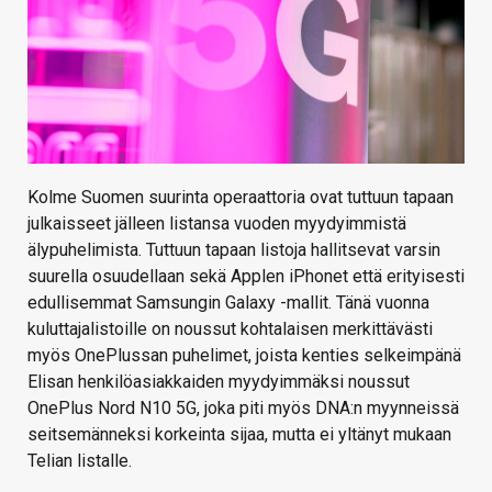
Kolme Suomen suurinta operaattoria ovat tuttuun tapaan
julkaisseet jälleen listansa vuoden myydyimmistä
älypuhelimista. Tuttuun tapaan listoja hallitsevat varsin
suurella osuudellaan sekä Applen iPhonet että erityisesti
edullisemmat Samsungin Galaxy -mallit. Tänä vuonna
kuluttajalistoille on noussut kohtalaisen merkittävästi
myös OnePlussan puhelimet, joista kenties selkeimpänä
Elisan henkilöasiakkaiden myydyimmäksi noussut
OnePlus Nord N10 5G, joka piti myös DNA:n myynneissä
seitsemänneksi korkeinta sijaa, mutta ei yltänyt mukaan
Telian listalle.