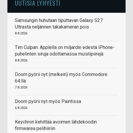
UUTISIA LYHYESTI
Samsungin huhutaan tiputtavan Galaxy S27
Ultrasta neljännen takakameran pois
8.8.2026
Tim Culpan: Applella on miljardin edestä iPhone-
puhelinten siruja odottamassa muistipiirejä
8.8.2026
Doom pyörii nyt (melkein) myös Commodore
64:llä
7.8.2026
Doom pyörii nyt myös Paintissa
6.8.2026
Keychron kehittää avoimen lähdekoodin
firmwarea pelihiiriin