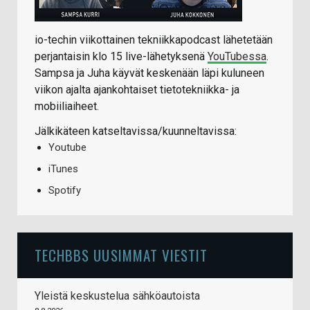
io-techin viikottainen tekniikkapodcast lähetetään
perjantaisin klo 15 live-lähetyksenä
YouTubessa
.
Sampsa ja Juha käyvät keskenään läpi kuluneen
viikon ajalta ajankohtaiset tietotekniikka- ja
mobiiliaiheet.
Jälkikäteen katseltavissa/kuunneltavissa:
Youtube
iTunes
Spotify
TECHBBS UUSIMMAT VIESTIT
Yleistä keskustelua sähköautoista