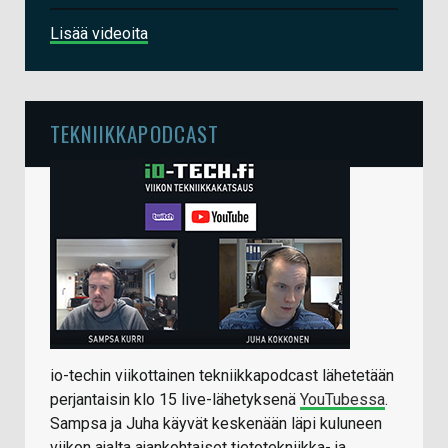
Lisää videoita
TEKNIIKKAPODCAST
io-techin viikottainen tekniikkapodcast lähetetään
perjantaisin klo 15 live-lähetyksenä
YouTubessa
.
Sampsa ja Juha käyvät keskenään läpi kuluneen
viikon ajalta ajankohtaiset tietotekniikka- ja