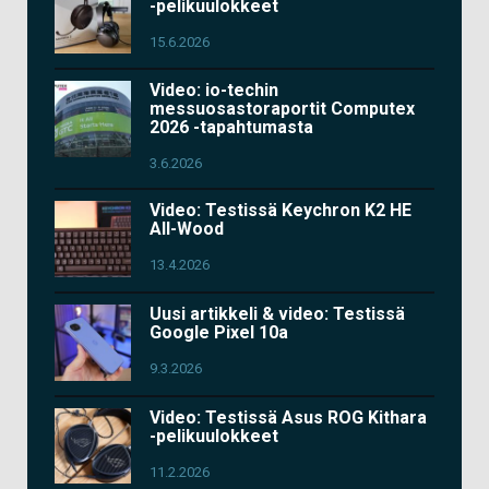
-pelikuulokkeet
15.6.2026
Video: io-techin
messuosastoraportit Computex
2026 -tapahtumasta
3.6.2026
Video: Testissä Keychron K2 HE
All-Wood
13.4.2026
Uusi artikkeli & video: Testissä
Google Pixel 10a
9.3.2026
Video: Testissä Asus ROG Kithara
-pelikuulokkeet
11.2.2026