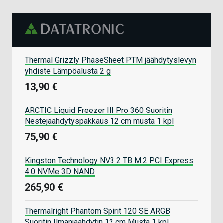
Thermal Grizzly PhaseSheet PTM jäähdytyslevyn
yhdiste Lämpöalusta 2 g
13,90 €
ARCTIC Liquid Freezer III Pro 360 Suoritin
Nestejäähdytyspakkaus 12 cm musta 1 kpl
75,90 €
Kingston Technology NV3 2 TB M.2 PCI Express
4.0 NVMe 3D NAND
265,90 €
Thermalright Phantom Spirit 120 SE ARGB
Suoritin Ilmanjäähdytin 12 cm Musta 1 kpl