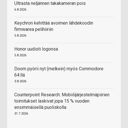
Ultrasta neljännen takakameran pois
6.8.2026
Keychron kehittää avoimen lähdekoodin
firmwarea pelihiiriin
5.8.2026
Honor uudisti logonsa
5.8.2026
Doom pyörii nyt (melkein) myös Commodore
64:llä
3.8.2026
Counterpoint Research: Mobiilijärjestelmäpiirien
toimitukset laskivat jopa 15 % vuoden
ensimmäisellä puoliskolla
31.7.2026