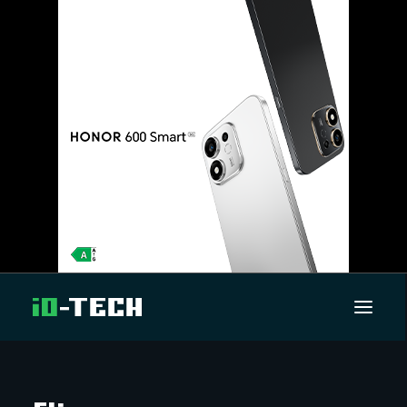
UUTISET