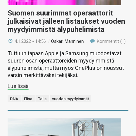
Suomen suurimmat operaattorit
julkaisivat jälleen listaukset vuoden
myydyimmistä älypuhelimista
4.1.2022 - 14:56
/
Oskari Manninen
Kommentit (1)
Tuttuun tapaan Apple ja Samsung muodostavat
suuren osan operaattoreiden myydyimmistä
älypuhelimista, mutta myös OnePlus on noussut
varsin merkittäväksi tekijäksi.
Lue lisää
DNA
Elisa
Telia
vuoden myydyimmät