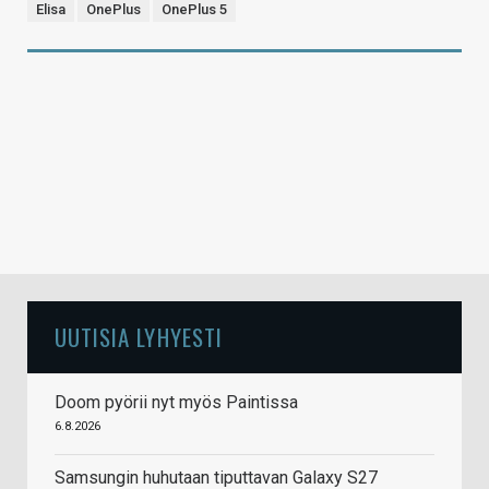
Elisa
OnePlus
OnePlus 5
UUTISIA LYHYESTI
Doom pyörii nyt myös Paintissa
6.8.2026
Samsungin huhutaan tiputtavan Galaxy S27