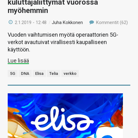
kuluttajaliittymät vuorossa
myöhemmin
2.1.2019 - 12:48
/
Juha Kokkonen
Kommentit (62)
Vuoden vaihtumisen myötä operaattorien 5G-
verkot avautuivat virallisesti kaupalliseen
käyttöön.
Lue lisää
5G
DNA
Elisa
Telia
verkko