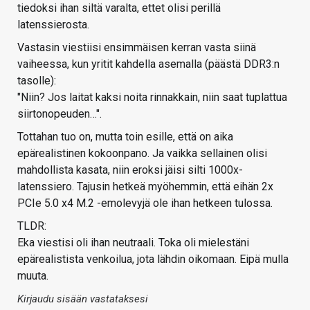
tiedoksi ihan siltä varalta, ettet olisi perillä
latenssierosta.
Vastasin viestiisi ensimmäisen kerran vasta siinä
vaiheessa, kun yritit kahdella asemalla (päästä DDR3:n
tasolle):
"Niin? Jos laitat kaksi noita rinnakkain, niin saat tuplattua
siirtonopeuden…".
Tottahan tuo on, mutta toin esille, että on aika
epärealistinen kokoonpano. Ja vaikka sellainen olisi
mahdollista kasata, niin eroksi jäisi silti 1000x-
latenssiero. Tajusin hetkeä myöhemmin, että eihän 2x
PCIe 5.0 x4 M.2 -emolevyjä ole ihan hetkeen tulossa.
TLDR:
Eka viestisi oli ihan neutraali. Toka oli mielestäni
epärealistista venkoilua, jota lähdin oikomaan. Eipä mulla
muuta.
Kirjaudu sisään vastataksesi