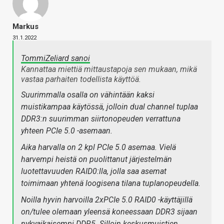
Markus
31.1.2022
TommiZeliard sanoi
Kannattaa miettiä mittaustapoja sen mukaan, mikä
vastaa parhaiten todellista käyttöä.
Suurimmalla osalla on vähintään kaksi
muistikampaa käytössä, jolloin dual channel tuplaa
DDR3:n suurimman siirtonopeuden verrattuna
yhteen PCIe 5.0 -asemaan.
Aika harvalla on 2 kpl PCIe 5.0 asemaa. Vielä
harvempi heistä on puolittanut järjestelmän
luotettavuuden RAID0:lla, jolla saa asemat
toimimaan yhtenä loogisena tilana tuplanopeudella.
Noilla hyvin harvoilla 2xPCIe 5.0 RAID0 -käyttäjillä
on/tulee olemaan yleensä koneessaan DDR3 sijaan
nykyaikaisempi DDR5. Silloin keskusmuistien