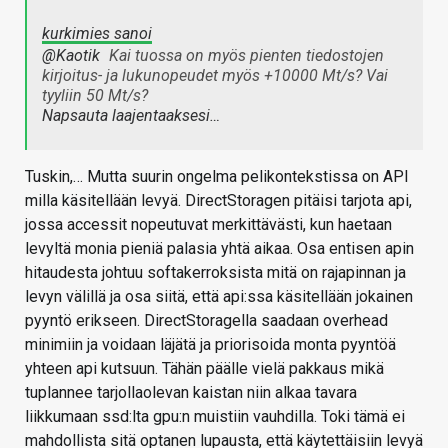
kurkimies sanoi
@Kaotik
Kai tuossa on myös pienten tiedostojen
kirjoitus- ja lukunopeudet myös +10000 Mt/s? Vai
tyyliin 50 Mt/s?
Napsauta laajentaaksesi…
Tuskin,… Mutta suurin ongelma pelikontekstissa on API
milla käsitellään levyä. DirectStoragen pitäisi tarjota api,
jossa accessit nopeutuvat merkittävästi, kun haetaan
levyltä monia pieniä palasia yhtä aikaa. Osa entisen apin
hitaudesta johtuu softakerroksista mitä on rajapinnan ja
levyn välillä ja osa siitä, että api:ssa käsitellään jokainen
pyyntö erikseen. DirectStoragella saadaan overhead
minimiin ja voidaan läjätä ja priorisoida monta pyyntöä
yhteen api kutsuun. Tähän päälle vielä pakkaus mikä
tuplannee tarjollaolevan kaistan niin alkaa tavara
liikkumaan ssd:lta gpu:n muistiin vauhdilla. Toki tämä ei
mahdollista sitä optanen lupausta, että käytettäisiin levyä