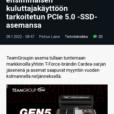
ARTIKKELIT
kuluttajakäyttöön
tarkoitetun PCIe 5.0 -SSD-
VIDEOT
asemansa
TECHBBS
28.1.2022 - 08:47
Petrus Laine
Tietotekniikka
20
TIETOA
HINTA.FI
TeamGroupin asema tullaan tuntemaan
KAUPPA
markkinoilla yhtiön T-Force-brändin Cardea-sarjan
jäsenenä ja asemat saapuvat myyntiin vuoden
VAIHDA TEEMA
kolmannella neljänneksellä.
HAKU