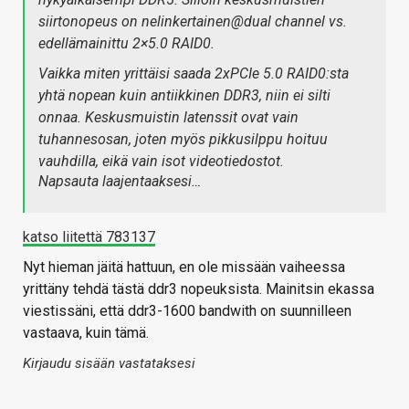
siirtonopeus on nelinkertainen@dual channel vs.
edellämainittu 2×5.0 RAID0.
Vaikka miten yrittäisi saada 2xPCIe 5.0 RAID0:sta
yhtä nopean kuin antiikkinen DDR3, niin ei silti
onnaa. Keskusmuistin latenssit ovat vain
tuhannesosan, joten myös pikkusilppu hoituu
vauhdilla, eikä vain isot videotiedostot.
Napsauta laajentaaksesi…
katso liitettä 783137
Nyt hieman jäitä hattuun, en ole missään vaiheessa
yrittäny tehdä tästä ddr3 nopeuksista. Mainitsin ekassa
viestissäni, että ddr3-1600 bandwith on suunnilleen
vastaava, kuin tämä.
Kirjaudu sisään vastataksesi