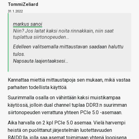
TommiZeliard
31.1.2022
markus sanoi
Niin? Jos laitat kaksi noita rinnakkain, niin saat
tuplattua siirtonopeuden…
Edelleen valitsemalla mittaustavan saadaan haluttu
tulos.
Napsauta laajentaaksesi…
Kannattaa miettiä mittaustapoja sen mukaan, mikä vastaa
parhaiten todellista käyttöä.
Suurimmalla osalla on vähintään kaksi muistikampaa
käytössä, jolloin dual channel tuplaa DDR3:n suurimman
siirtonopeuden verrattuna yhteen PCIe 5.0 -asemaan.
Aika harvalla on 2 kpl PCIe 5.0 asemaa. Vielä harvempi
heistä on puolittanut järjestelmän luotettavuuden
RAID0:lla, jolla saa asemat toimimaan yhtenä loogisena