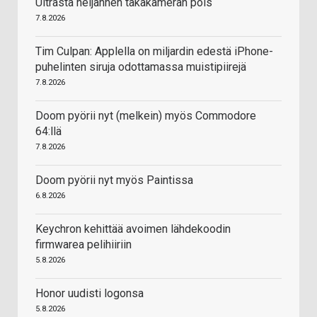
Ultrasta neljännen takakameran pois
7.8.2026
Tim Culpan: Applella on miljardin edestä iPhone-
puhelinten siruja odottamassa muistipiirejä
7.8.2026
Doom pyörii nyt (melkein) myös Commodore
64:llä
7.8.2026
Doom pyörii nyt myös Paintissa
6.8.2026
Keychron kehittää avoimen lähdekoodin
firmwarea pelihiiriin
5.8.2026
Honor uudisti logonsa
5.8.2026