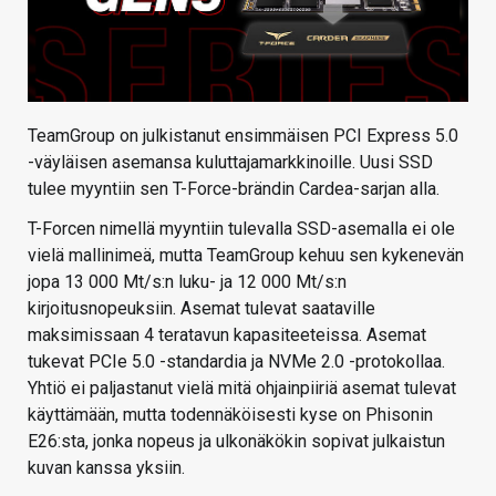
TeamGroup on julkistanut ensimmäisen PCI Express 5.0
-väyläisen asemansa kuluttajamarkkinoille. Uusi SSD
tulee myyntiin sen T-Force-brändin Cardea-sarjan alla.
T-Forcen nimellä myyntiin tulevalla SSD-asemalla ei ole
vielä mallinimeä, mutta TeamGroup kehuu sen kykenevän
jopa 13 000 Mt/s:n luku- ja 12 000 Mt/s:n
kirjoitusnopeuksiin. Asemat tulevat saataville
maksimissaan 4 teratavun kapasiteeteissa. Asemat
tukevat PCIe 5.0 -standardia ja NVMe 2.0 -protokollaa.
Yhtiö ei paljastanut vielä mitä ohjainpiiriä asemat tulevat
käyttämään, mutta todennäköisesti kyse on Phisonin
E26:sta, jonka nopeus ja ulkonäkökin sopivat julkaistun
kuvan kanssa yksiin.