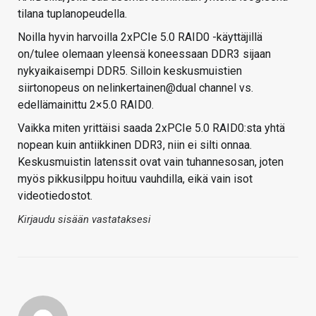
tilana tuplanopeudella.
Noilla hyvin harvoilla 2xPCIe 5.0 RAID0 -käyttäjillä
on/tulee olemaan yleensä koneessaan DDR3 sijaan
nykyaikaisempi DDR5. Silloin keskusmuistien
siirtonopeus on nelinkertainen@dual channel vs.
edellämainittu 2×5.0 RAID0.
Vaikka miten yrittäisi saada 2xPCIe 5.0 RAID0:sta yhtä
nopean kuin antiikkinen DDR3, niin ei silti onnaa.
Keskusmuistin latenssit ovat vain tuhannesosan, joten
myös pikkusilppu hoituu vauhdilla, eikä vain isot
videotiedostot.
Kirjaudu sisään vastataksesi