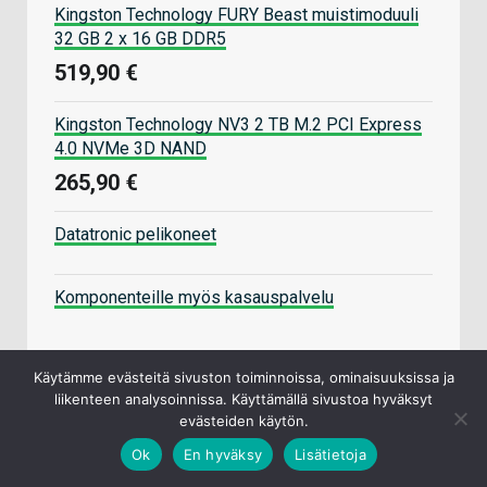
Kingston Technology FURY Beast muistimoduuli
32 GB 2 x 16 GB DDR5
519,90 €
Kingston Technology NV3 2 TB M.2 PCI Express
4.0 NVMe 3D NAND
265,90 €
Datatronic pelikoneet
Komponenteille myös kasauspalvelu
Käytämme evästeitä sivuston toiminnoissa, ominaisuuksissa ja
liikenteen analysoinnissa. Käyttämällä sivustoa hyväksyt
evästeiden käytön.
VIDEOT
Ok
En hyväksy
Lisätietoja