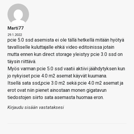
Marti77
29.1.2022
pcie 5.0 ssd asemista ei ole tällä hetkellä mitään hyötyä
tavalliselle kuluttajalle ehkä video editoinissa jotain
mutta ennen kun direct storage yleistyy pcie 3.0 ssd on
täysin riittävä.
Myös varman pcie 5.0 ssd vaatii aktiivi jäähdytyksen kun
jo nykyiset pcie 4.0 m2 asemat käyvät kuumana.
Itsellä sata ssd,pcie 3.0 m2 sekä pcie 4.0 m2 asemat ja
erot ovat niin pienet ainostaan monen gigatavun
tiedostojen siirto sata asemasta huomaa eron.
Kirjaudu sisään vastataksesi