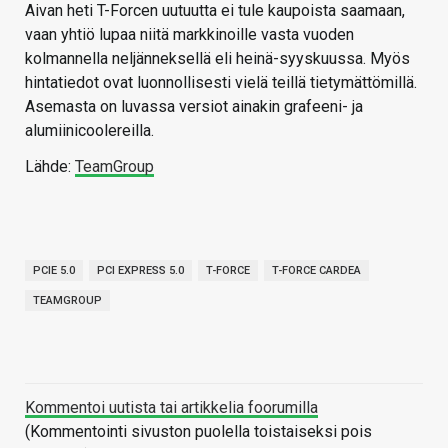
Aivan heti T-Forcen uutuutta ei tule kaupoista saamaan,
vaan yhtiö lupaa niitä markkinoille vasta vuoden
kolmannella neljänneksellä eli heinä-syyskuussa. Myös
hintatiedot ovat luonnollisesti vielä teillä tietymättömillä.
Asemasta on luvassa versiot ainakin grafeeni- ja
alumiinicoolereilla.
Lähde:
TeamGroup
PCIE 5.0
PCI EXPRESS 5.0
T-FORCE
T-FORCE CARDEA
TEAMGROUP
Kommentoi uutista tai artikkelia foorumilla
(Kommentointi sivuston puolella toistaiseksi pois