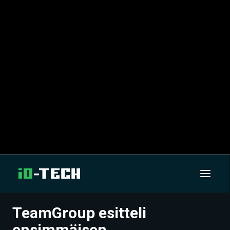
TeamGroup esitteli
UUTISET
ensimmäisen