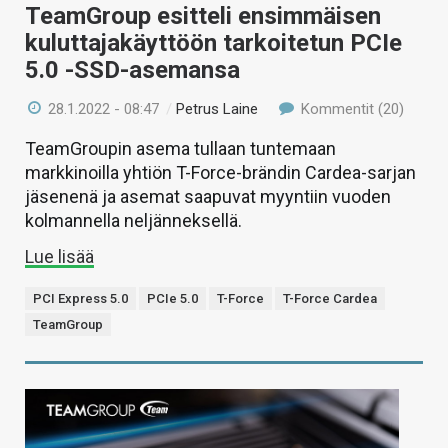
TeamGroup esitteli ensimmäisen
kuluttajakäyttöön tarkoitetun PCIe
5.0 -SSD-asemansa
28.1.2022 - 08:47
/
Petrus Laine
Kommentit (20)
TeamGroupin asema tullaan tuntemaan
markkinoilla yhtiön T-Force-brändin Cardea-sarjan
jäsenenä ja asemat saapuvat myyntiin vuoden
kolmannella neljänneksellä.
Lue lisää
PCI Express 5.0
PCIe 5.0
T-Force
T-Force Cardea
TeamGroup