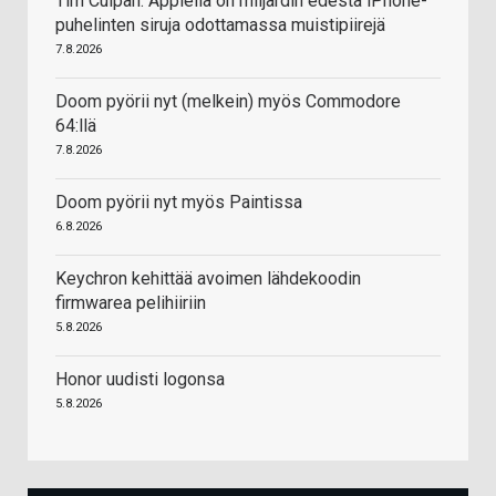
Tim Culpan: Applella on miljardin edestä iPhone-
puhelinten siruja odottamassa muistipiirejä
7.8.2026
Doom pyörii nyt (melkein) myös Commodore
64:llä
7.8.2026
Doom pyörii nyt myös Paintissa
6.8.2026
Keychron kehittää avoimen lähdekoodin
firmwarea pelihiiriin
5.8.2026
Honor uudisti logonsa
5.8.2026