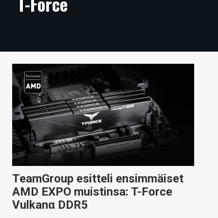
T-Force
ARTIKKELIT
VIDEOT
TECHBBS
TIETOA
HINTA.FI
KAUPPA
VAIHDA TEEMA
TeamGroup esitteli ensimmäiset
HAKU
AMD EXPO muistinsa: T-Force
Vulkanα DDR5