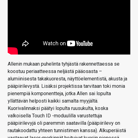
Allenin mukaan puhelinta tyhjästä rakennettaessa se
koostuu periaatteessa neljästä pääosasta –
alumiinisesta takakuoresta, näyttöelementistä, akusta ja
pääpiirilevystä. Lisäksi projektissa tarvitaan toki monia
pienempiä komponentteja, jotka Allen sai lopulta
yllättävän helposti kaikki samalta myyjältä.
Kuorivalinnaksi päätyi lopulta ruusukulta, koska
valkoisella Touch ID -moduulilla varustettuja
pääpiirilevyjä oli paremmin saatavilla (pääpiirilevy on
rautakoodattu yhteen tunnistimen kanssa). Alkuperäistä
vastaavat laser-merkinnät hoituivat kuoriin pienessä