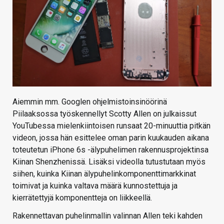
Aiemmin mm. Googlen ohjelmistoinsinöörinä
Piilaaksossa työskennellyt Scotty Allen on julkaissut
YouTubessa mielenkiintoisen runsaat 20-minuuttia pitkän
videon, jossa hän esittelee oman parin kuukauden aikana
toteutetun iPhone 6s -älypuhelimen rakennusprojektinsa
Kiinan Shenzhenissä. Lisäksi videolla tutustutaan myös
siihen, kuinka Kiinan älypuhelinkomponenttimarkkinat
toimivat ja kuinka valtava määrä kunnostettuja ja
kierrätettyjä komponentteja on liikkeellä.
Rakennettavan puhelinmallin valinnan Allen teki kahden