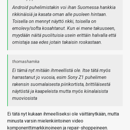
Android puhelimistakin voi ihan Suomessa hankkia
rikkinäisiä ja kasata oman alle puoleen hintaan.
Toisella on mennyt näyttö rikki, toisella on
emolevy/softa kosahtanut. Kun ei mene takuuseen,
myydään näitä puolituisia usein erittäin halvalla että
omistaja saa edes jotain takaisin roskastaan.
thomashamka
Ei tämä nyt mitään ihmeellistä ole. Itse tätä myös
harrastanut jo vuosia, esim Sony Z1 puhelimen
rakensin suomalaisesta piirikortista, brittiläisestä
näytöstä ja kaapeleista mutta myös kiinalaisista
muoviosista
Ei tätä nyt kukaan ihmeelliseksi ole väittänytkään, mutta
minusta varsin mielenkiintoinen video
komponenttimarkkinoineen ja repair-shoppeineen.