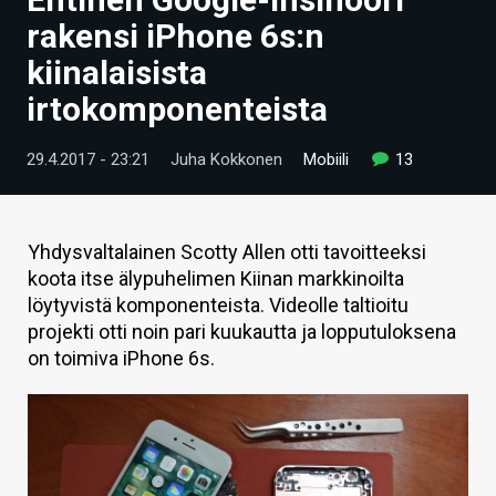
ARTIKKELIT
rakensi iPhone 6s:n
kiinalaisista
VIDEOT
irtokomponenteista
TECHBBS
29.4.2017 - 23:21
Juha Kokkonen
Mobiili
13
TIETOA
HINTA.FI
Yhdysvaltalainen Scotty Allen otti tavoitteeksi
KAUPPA
koota itse älypuhelimen Kiinan markkinoilta
löytyvistä komponenteista. Videolle taltioitu
VAIHDA TEEMA
projekti otti noin pari kuukautta ja lopputuloksena
on toimiva iPhone 6s.
HAKU