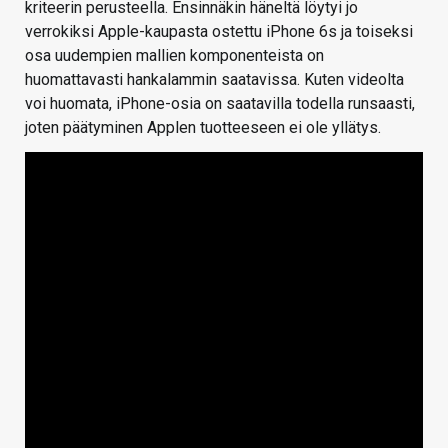
kriteerin perusteella. Ensinnäkin häneltä löytyi jo
verrokiksi Apple-kaupasta ostettu iPhone 6s ja toiseksi
osa uudempien mallien komponenteista on
huomattavasti hankalammin saatavissa. Kuten videolta
voi huomata, iPhone-osia on saatavilla todella runsaasti,
joten päätyminen Applen tuotteeseen ei ole yllätys.