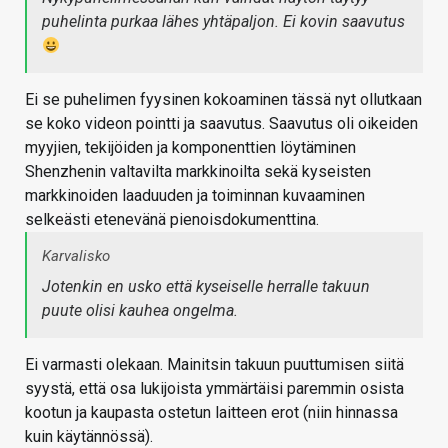
puhelinta purkaa lähes yhtäpaljon. Ei kovin saavutus
Ei se puhelimen fyysinen kokoaminen tässä nyt ollutkaan
se koko videon pointti ja saavutus. Saavutus oli oikeiden
myyjien, tekijöiden ja komponenttien löytäminen
Shenzhenin valtavilta markkinoilta sekä kyseisten
markkinoiden laaduuden ja toiminnan kuvaaminen
selkeästi etenevänä pienoisdokumenttina.
Karvalisko
Jotenkin en usko että kyseiselle herralle takuun
puute olisi kauhea ongelma.
Ei varmasti olekaan. Mainitsin takuun puuttumisen siitä
syystä, että osa lukijoista ymmärtäisi paremmin osista
kootun ja kaupasta ostetun laitteen erot (niin hinnassa
kuin käytännössä).