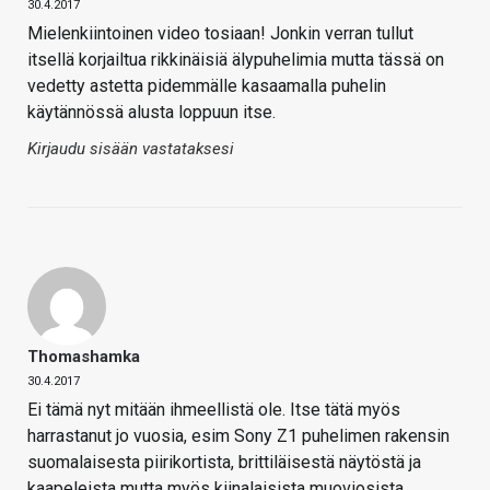
30.4.2017
Mielenkiintoinen video tosiaan! Jonkin verran tullut
itsellä korjailtua rikkinäisiä älypuhelimia mutta tässä on
vedetty astetta pidemmälle kasaamalla puhelin
käytännössä alusta loppuun itse.
Kirjaudu sisään vastataksesi
Thomashamka
30.4.2017
Ei tämä nyt mitään ihmeellistä ole. Itse tätä myös
harrastanut jo vuosia, esim Sony Z1 puhelimen rakensin
suomalaisesta piirikortista, brittiläisestä näytöstä ja
kaapeleista mutta myös kiinalaisista muoviosista