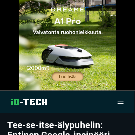
Tee-se-itse-älypuhelin:
UUTISET
Entinen Google-insinööri