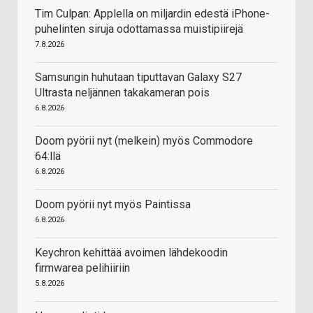
Tim Culpan: Applella on miljardin edestä iPhone-
puhelinten siruja odottamassa muistipiirejä
7.8.2026
Samsungin huhutaan tiputtavan Galaxy S27
Ultrasta neljännen takakameran pois
6.8.2026
Doom pyörii nyt (melkein) myös Commodore
64:llä
6.8.2026
Doom pyörii nyt myös Paintissa
6.8.2026
Keychron kehittää avoimen lähdekoodin
firmwarea pelihiiriin
5.8.2026