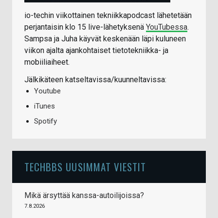
io-techin viikottainen tekniikkapodcast lähetetään
perjantaisin klo 15 live-lähetyksenä
YouTubessa
.
Sampsa ja Juha käyvät keskenään läpi kuluneen
viikon ajalta ajankohtaiset tietotekniikka- ja
mobiiliaiheet.
Jälkikäteen katseltavissa/kuunneltavissa:
Youtube
iTunes
Spotify
TECHBBS UUSIMMAT VIESTIT
Mikä ärsyttää kanssa-autoilijoissa?
7.8.2026