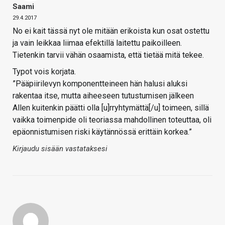
Saami
29.4.2017
No ei kait tässä nyt ole mitään erikoista kun osat ostettu
ja vain leikkaa liimaa efektillä laitettu paikoilleen.
Tietenkin tarvii vähän osaamista, että tietää mitä tekee.
Typot vois korjata.
”Pääpiirilevyn komponentteineen hän halusi aluksi
rakentaa itse, mutta aiheeseen tutustumisen jälkeen
Allen kuitenkin päätti olla [u]rryhtymättä[/u] toimeen, sillä
vaikka toimenpide oli teoriassa mahdollinen toteuttaa, oli
epäonnistumisen riski käytännössä erittäin korkea.”
Kirjaudu sisään vastataksesi