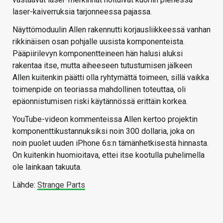
laser-kaiverruksia tarjonneessa pajassa.
Näyttömoduulin Allen rakennutti korjausliikkeessä vanhan
rikkinäisen osan pohjalle uusista komponenteista.
Pääpiirilevyn komponentteineen hän halusi aluksi
rakentaa itse, mutta aiheeseen tutustumisen jälkeen
Allen kuitenkin päätti olla ryhtymättä toimeen, sillä vaikka
toimenpide on teoriassa mahdollinen toteuttaa, oli
epäonnistumisen riski käytännössä erittäin korkea.
YouTube-videon kommenteissa Allen kertoo projektin
komponenttikustannuksiksi noin 300 dollaria, joka on
noin puolet uuden iPhone 6s:n tämänhetkisestä hinnasta.
On kuitenkin huomioitava, ettei itse kootulla puhelimella
ole lainkaan takuuta.
Lähde:
Strange Parts