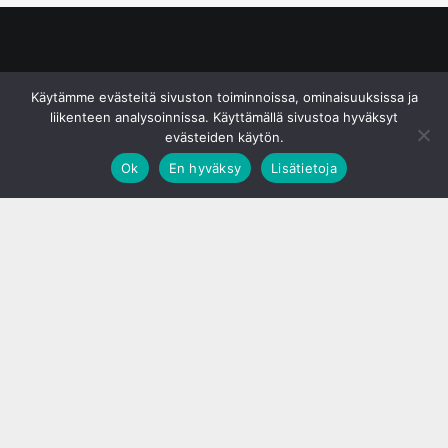
© S&J Media Oy
Käytämme evästeitä sivuston toiminnoissa, ominaisuuksissa ja
liikenteen analysoinnissa. Käyttämällä sivustoa hyväksyt
evästeiden käytön.
Ok
En hyväksy
Lisätietoja
;