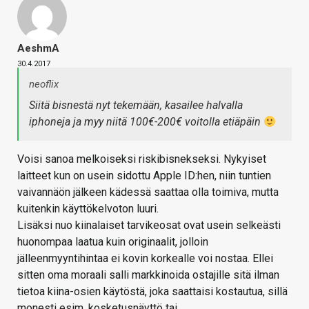
AeshmA
30.4.2017
neoflix
Siitä bisnestä nyt tekemään, kasailee halvalla
iphoneja ja myy niitä 100€-200€ voitolla etiäpäin
Voisi sanoa melkoiseksi riskibisnekseksi. Nykyiset
laitteet kun on usein sidottu Apple ID:hen, niin tuntien
vaivannäön jälkeen kädessä saattaa olla toimiva, mutta
kuitenkin käyttökelvoton luuri.
Lisäksi nuo kiinalaiset tarvikeosat ovat usein selkeästi
huonompaa laatua kuin originaalit, jolloin
jälleenmyyntihintaa ei kovin korkealle voi nostaa. Ellei
sitten oma moraali salli markkinoida ostajille sitä ilman
tietoa kiina-osien käytöstä, joka saattaisi kostautua, sillä
monesti esim. kosketusnäyttö tai