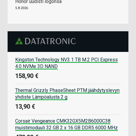
Honor uudisti logonsa
5.8.2026
Kingston Technology NV3 1 TB M.2 PCI Express
4.0 NVMe 3D NAND
158,90 €
Thermal Grizzly PhaseSheet PTM jäähdytyslevyn
yhdiste Lämpöalusta 2 g
13,90 €
Corsair Vengeance CMK32GX5M2B6000C38
muistimoduuli 32 GB 2 x 16 GB DDR5 6000 MHz