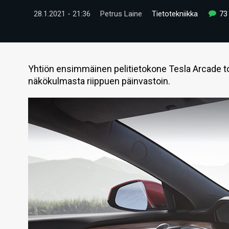
28.1.2021 - 21:36
Petrus Laine
Tietotekniikka
73
Yhtiön ensimmäinen pelitietokone Tesla Arcade to
näkökulmasta riippuen päinvastoin.