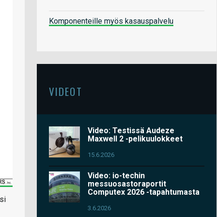
Komponenteille myös kasauspalvelu
VIDEOT
Video: Testissä Audeze
Maxwell 2 -pelikuulokkeet
15.6.2026
Video: io-techin
messuosastoraportit
Computex 2026 -tapahtumasta
si
3.6.2026