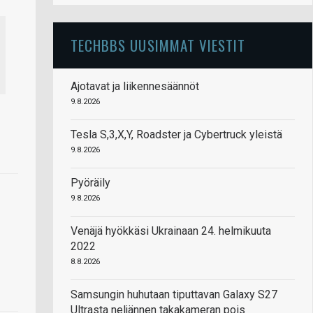
TECHBBS UUSIMMAT VIESTIT
Ajotavat ja liikennesäännöt
9.8.2026
Tesla S,3,X,Y, Roadster ja Cybertruck yleistä
9.8.2026
Pyöräily
9.8.2026
Venäjä hyökkäsi Ukrainaan 24. helmikuuta
2022
8.8.2026
Samsungin huhutaan tiputtavan Galaxy S27
Ultrasta neljännen takakameran pois