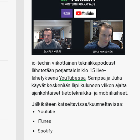
io-techin viikottainen tekniikkapodcast
lähetetään perjantaisin klo 15 live-
lähetyksenä
YouTubessa
. Sampsa ja Juha
käyvät keskenään läpi kuluneen viikon ajalta
ajankohtaiset tietotekniikka- ja mobiiliaiheet.
Jälkikäteen katseltavissa/kuunneltavissa:
Youtube
iTunes
Spotify