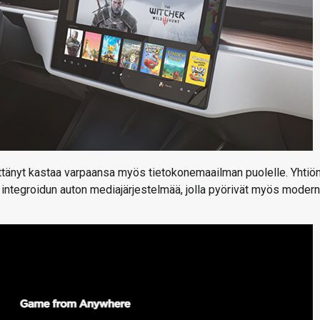
ttänyt kastaa varpaansa myös tietokonemaailman puolelle. Yhtiö
 integroidun auton mediajärjestelmää, jolla pyörivät myös modern