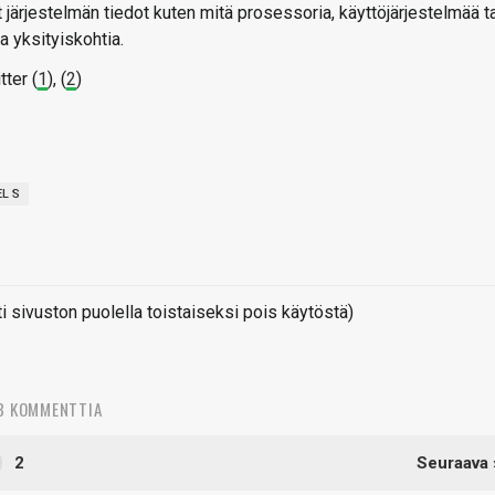
ärjestelmän tiedot kuten mitä prosessoria, käyttöjärjestelmää ta
a yksityiskohtia.
tter (
1
), (
2
)
L S
sivuston puolella toistaiseksi pois käytöstä)
3 KOMMENTTIA
2
Seuraava 