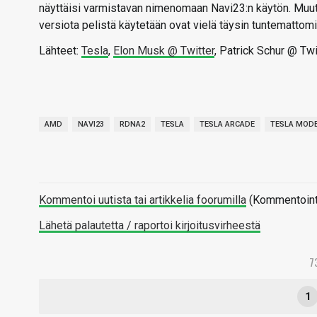
näyttäisi varmistavan nimenomaan Navi23:n käytön. Muut j
versiota pelistä käytetään ovat vielä täysin tuntemattomi
Lähteet:
Tesla
,
Elon Musk @ Twitter
, Patrick Schur @ Twi
AMD
NAVI23
RDNA2
TESLA
TESLA ARCADE
TESLA MODE
Kommentoi uutista tai artikkelia foorumilla
(Kommentointi 
Lähetä palautetta / raportoi kirjoitusvirheestä
7
1