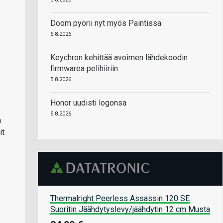
Doom pyörii nyt myös Paintissa
6.8.2026
Keychron kehittää avoimen lähdekoodin
firmwarea pelihiiriin
5.8.2026
Honor uudisti logonsa
5.8.2026
n
it
Thermalright Peerless Assassin 120 SE
Suoritin Jäähdytyslevy/jäähdytin 12 cm Musta