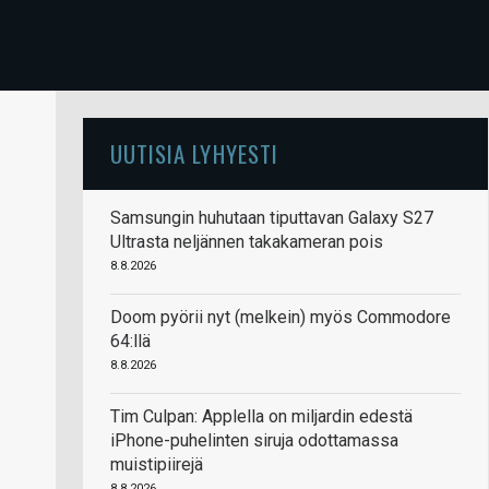
UUTISIA LYHYESTI
Samsungin huhutaan tiputtavan Galaxy S27
Ultrasta neljännen takakameran pois
8.8.2026
Doom pyörii nyt (melkein) myös Commodore
64:llä
8.8.2026
Tim Culpan: Applella on miljardin edestä
iPhone-puhelinten siruja odottamassa
muistipiirejä
8.8.2026