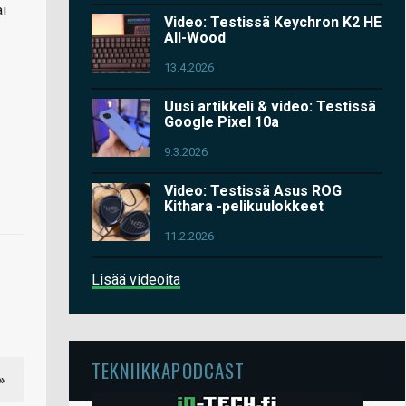
i
Video: Testissä Keychron K2 HE
All-Wood
13.4.2026
Uusi artikkeli & video: Testissä
Google Pixel 10a
9.3.2026
Video: Testissä Asus ROG
Kithara -pelikuulokkeet
11.2.2026
Lisää videoita
TEKNIIKKAPODCAST
»