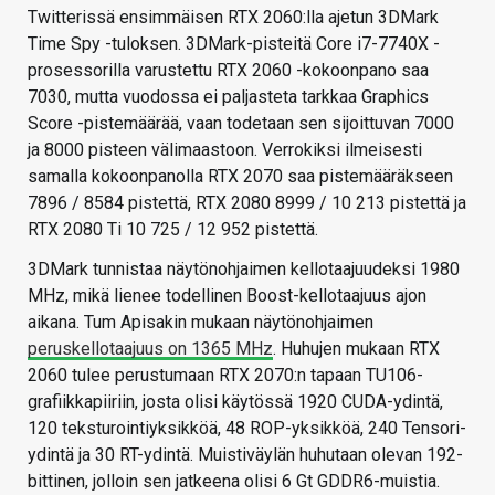
Twitterissä ensimmäisen RTX 2060:lla ajetun 3DMark
Time Spy -tuloksen. 3DMark-pisteitä Core i7-7740X -
prosessorilla varustettu RTX 2060 -kokoonpano saa
7030, mutta vuodossa ei paljasteta tarkkaa Graphics
Score -pistemäärää, vaan todetaan sen sijoittuvan 7000
ja 8000 pisteen välimaastoon. Verrokiksi ilmeisesti
samalla kokoonpanolla RTX 2070 saa pistemääräkseen
7896 / 8584 pistettä, RTX 2080 8999 / 10 213 pistettä ja
RTX 2080 Ti 10 725 / 12 952 pistettä.
3DMark tunnistaa näytönohjaimen kellotaajuudeksi 1980
MHz, mikä lienee todellinen Boost-kellotaajuus ajon
aikana. Tum Apisakin mukaan näytönohjaimen
peruskellotaajuus on 1365 MHz
. Huhujen mukaan RTX
2060 tulee perustumaan RTX 2070:n tapaan TU106-
grafiikkapiiriin, josta olisi käytössä 1920 CUDA-ydintä,
120 teksturointiyksikköä, 48 ROP-yksikköä, 240 Tensori-
ydintä ja 30 RT-ydintä. Muistiväylän huhutaan olevan 192-
bittinen, jolloin sen jatkeena olisi 6 Gt GDDR6-muistia.