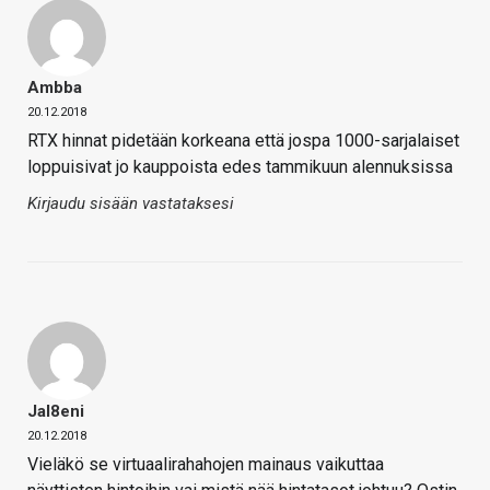
Ambba
20.12.2018
RTX hinnat pidetään korkeana että jospa 1000-sarjalaiset
loppuisivat jo kauppoista edes tammikuun alennuksissa
Kirjaudu sisään vastataksesi
Jal8eni
20.12.2018
Vieläkö se virtuaalirahahojen mainaus vaikuttaa