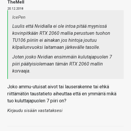
TheMeII
20.12.2018
IcePen
Luulis että Nvidialla ei ole intoa pitää myynissä
kovinpitkään RTX 2060 mallia perustuen tuohon
TU106 piiriin ei ainakan jos hintoja joutuu
kilpailunvuoksi laitamaan järkevälle tasolle.
Joten josko Nvidian ensimmäin kulutajapuolen 7
piiri päätyisiolemaan tämän RTX 2060 mallin
korvaaja.
Joko ammu-utuisat aivot tai lauserakenne tai ehkä
riittämätön taustatieto aiheuttaa että en ymmärrä mikä
tuo kuluttajapuolen 7 piiri on?
Kirjaudu sisään vastataksesi