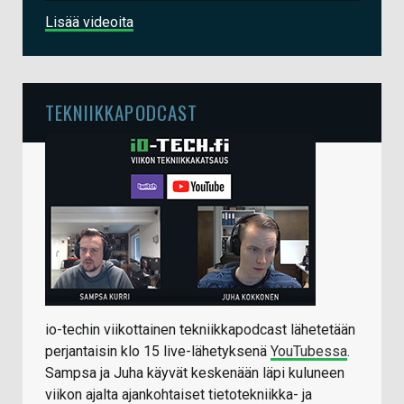
Lisää videoita
TEKNIIKKAPODCAST
io-techin viikottainen tekniikkapodcast lähetetään
perjantaisin klo 15 live-lähetyksenä
YouTubessa
.
Sampsa ja Juha käyvät keskenään läpi kuluneen
viikon ajalta ajankohtaiset tietotekniikka- ja