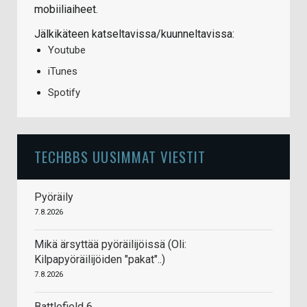
mobiiliaiheet.
Jälkikäteen katseltavissa/kuunneltavissa:
Youtube
iTunes
Spotify
TECHBBS UUSIMMAT VIESTIT
Pyöräily
7.8.2026
Mikä ärsyttää pyöräilijöissä (Oli:
Kilpapyöräilijöiden "pakat"..)
7.8.2026
Battlefield 6