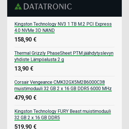
Kingston Technology NV3 1 TB M.2 PCI Express
4.0 NVMe 3D NAND
158,90 €
Thermal Grizzly PhaseSheet PTM jäähdytyslevyn
yhdiste Lämpöalusta 2 g
13,90 €
Corsair Vengeance CMK32GX5M2B6000C38
muistimoduuli 32 GB 2 x 16 GB DDR5 6000 MHz
479,90 €
Kingston Technology FURY Beast muistimoduuli
32 GB 2 x 16 GB DDR5
519,90 €