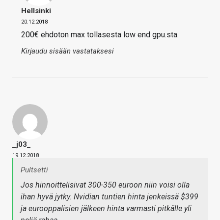
Hellsinki
20.12.2018
200€ ehdoton max tollasesta low end gpu.sta.
Kirjaudu sisään vastataksesi
_j03_
19.12.2018
Pultsetti
Jos hinnoittelisivat 300-350 euroon niin voisi olla
ihan hyvä jytky. Nvidian tuntien hinta jenkeissä $399
ja eurooppalisien jälkeen hinta varmasti pitkälle yli