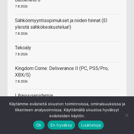
7.8.2026
Sähkönmyyntisopimukset ja niiden hinnat (EI
yleistä sähkökeskustelua!)
7.8.2026
Tekoäly
7.8.2026
Kingdom Come: Deliverance II (PC, PS5/Pro,
XBX/S)
7.8.2026
Lihavuusepidemia
7.8.2026
Käytämme evästeitä sivuston toiminnoissa, ominaisuuksissa ja
liikenteen analysoinnissa. Käyttämällä sivustoa hyväksyt
evästeiden käytön.
Asunnon ostaminen ja asuntolaina
7.8.2026
Ok
En hyväksy
Lisätietoja