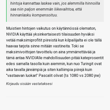
hintoja kannattaa laskea vain, jos alemmilla hinnoilla
saa niin paljon enemmän liikevaihtoa, että
hinnanlasku kompensoituu.
Muistien hintojen vaikutus on käytännössä olematon,
NVIDIA käyttää yksinkertaisesti tilaisuuden hyväksi
vetää maksimiprofitit piireistä kun kilpailijalta ei ole tällä
haavaa tarjota sinne mitään vastineita. Toki se
maksimivoittojen tavoittelu on aina ymmärrettävää ja
tämä antaa NVIDIAlle mahdollisuuden pitää kateprosentit
edes samalla tasolla kuin aiemmin, kun nuo Turingit ovat
aika tavalla järeämpiä ja siten kalliimpia piirejä kuin
"vastaavan luokan" Pascalit olivat (ts 1080 vs 2080 jne)
Kirjaudu sisään vastataksesi