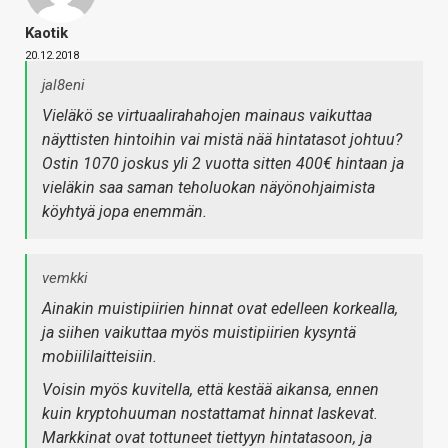
Kaotik
20.12.2018
jal8eni
Vieläkö se virtuaalirahahojen mainaus vaikuttaa
näyttisten hintoihin vai mistä nää hintatasot johtuu?
Ostin 1070 joskus yli 2 vuotta sitten 400€ hintaan ja
vieläkin saa saman teholuokan näyönohjaimista
köyhtyä jopa enemmän.
vemkki
Ainakin muistipiirien hinnat ovat edelleen korkealla,
ja siihen vaikuttaa myös muistipiirien kysyntä
mobiililaitteisiin.
Voisin myös kuvitella, että kestää aikansa, ennen
kuin kryptohuuman nostattamat hinnat laskevat.
Markkinat ovat tottuneet tiettyyn hintatasoon, ja