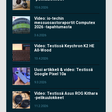
15.6.2026
Video: io-techin
messuosastoraportit Computex
2026 -tapahtumasta
3.6.2026
Video: Testissä Keychron K2 HE
All-Wood
13.4.2026
Uusi artikkeli & video: Testissä
Google Pixel 10a
9.3.2026
Video: Testissä Asus ROG Kithara
-pelikuulokkeet
11.2.2026