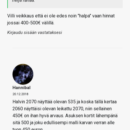
neljä rahaa.
Villi veikkaus että ei ole edes noin "halpa" vaan hinnat
jossai 400-500€ välillä.
Kirjaudu sisään vastataksesi
Hannibal
20.12.2018
Halvin 2070 näyttää olevan 535 ja koska tällä kertaa
2060 näyttäisi olevan leikattu 2070, niin sellainen
450€ on ihan hyvä arvaus. Asuksen kortit lähempänä
sitä 500 ja joku edullisempi malli karvan verran alle
tuon 450 euron.