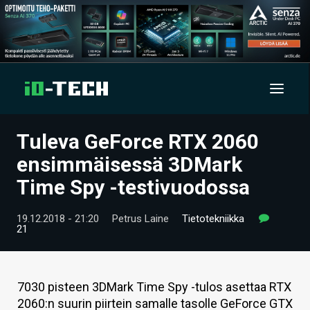
Tuleva GeForce RTX 2060
UUTISET
ensimmäisessä 3DMark
ARTIKKELIT
Time Spy -testivuodossa
VIDEOT
19.12.2018 - 21:20
Petrus Laine
Tietotekniikka
21
TECHBBS
TIETOA
7030 pisteen 3DMark Time Spy -tulos asettaa RTX
HINTA.FI
2060:n suurin piirtein samalle tasolle GeForce GTX