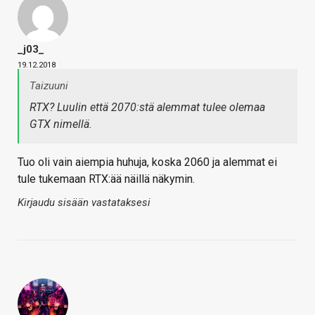
_j03_
19.12.2018
Taizuuni
RTX? Luulin että 2070:stä alemmat tulee olemaa
GTX nimellä.
Tuo oli vain aiempia huhuja, koska 2060 ja alemmat ei
tule tukemaan RTX:ää näillä näkymin.
Kirjaudu sisään vastataksesi