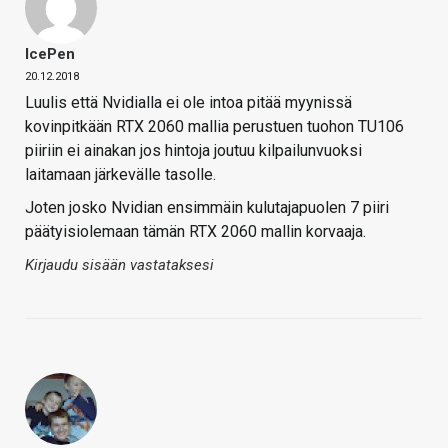
IcePen
20.12.2018
Luulis että Nvidialla ei ole intoa pitää myynissä
kovinpitkään RTX 2060 mallia perustuen tuohon TU106
piiriin ei ainakan jos hintoja joutuu kilpailunvuoksi
laitamaan järkevälle tasolle.
Joten josko Nvidian ensimmäin kulutajapuolen 7 piiri
päätyisiolemaan tämän RTX 2060 mallin korvaaja.
Kirjaudu sisään vastataksesi