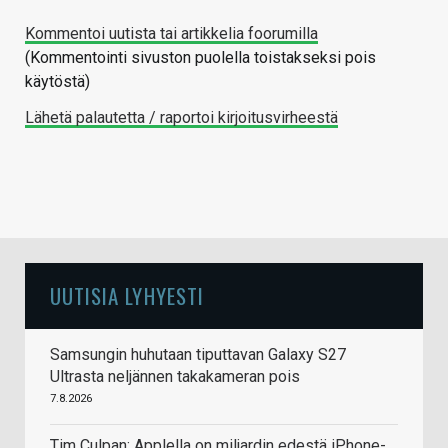
Kommentoi uutista tai artikkelia foorumilla
(Kommentointi sivuston puolella toistakseksi pois
käytöstä)
Lähetä palautetta / raportoi kirjoitusvirheestä
UUTISIA LYHYESTI
Samsungin huhutaan tiputtavan Galaxy S27
Ultrasta neljännen takakameran pois
7.8.2026
Tim Culpan: Applella on miljardin edestä iPhone-