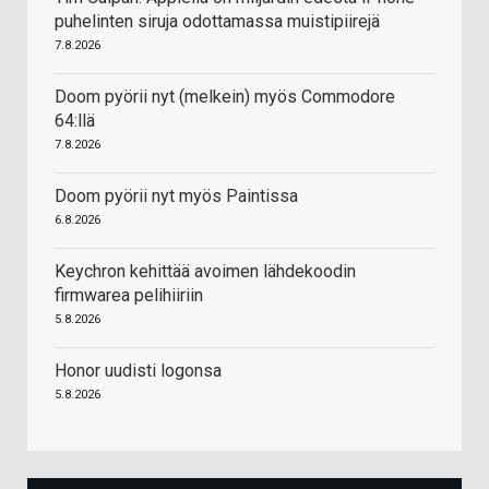
puhelinten siruja odottamassa muistipiirejä
7.8.2026
Doom pyörii nyt (melkein) myös Commodore
64:llä
7.8.2026
Doom pyörii nyt myös Paintissa
6.8.2026
Keychron kehittää avoimen lähdekoodin
firmwarea pelihiiriin
5.8.2026
Honor uudisti logonsa
5.8.2026